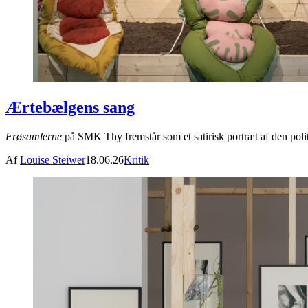
Ærtebælgens sang
Frøsamlerne
på SMK Thy fremstår som et satirisk portræt af den politi
Af
Louise Steiwer
18.06.26
Kritik