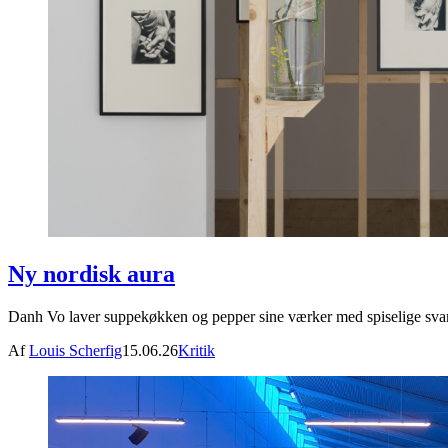
Ny nordisk aura
Danh Vo laver suppekøkken og pepper sine værker med spiselige svam
Af
Louis Scherfig
15.06.26
Kritik