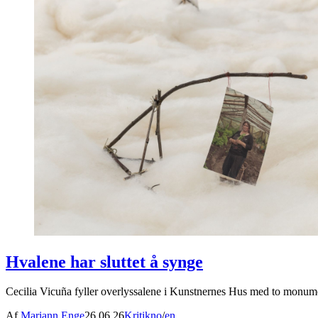
Hvalene har sluttet å synge
Cecilia Vicuña fyller overlyssalene i Kunstnernes Hus med to monumen
Af
Mariann Enge
26.06.26
Kritik
no
/
en