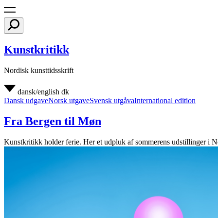
Kunstkritikk
Nordisk kunsttidsskrift
dansk/english
dk
Dansk udgave
Norsk utgave
Svensk utgåva
International edition
Fra Bergen til Møn
Kunstkritikk holder ferie. Her et udpluk af sommerens udstillinger i 