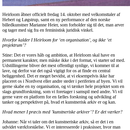
Heirloom åbner officielt fredag 14. oktober med velkomsttaler af
Hebert og Løgstrup, samt en ny performance af den norske
billedkunstner Marianne Heier, som forholder sig til det, man arver
og tager med sig fra en feministisk juridisk vinkel.
Hvorfor kalder I Heirloom for ‘en organisation’, og ikke ‘et
projektrum’?
Stine: Det er vores håb og ambition, at Heirloom skal have en
permanent karakter, men måske ikke i det format, vi starter ud med.
Udstillingerne bliver det mest offentligt synlige, vi kommer til at
lave, og derfor var det også vigtigt for os at finde en central
beliggenhed. Det er meget bevidst, at vi eksempelvis ikke har
placeret os i Nordvest eller andre steder i periferien af byen. Vi vil
gerne skabe en ny organisation, og vi tænker hele projektet som en
slags grundforskning, som vi foretager i samspil med andre. Vi vil
gerne være en platform for en fælles forskning og udvikling af
tanker og perspektiver på, hvad et kunstnerisk arkiv er og kan.
Hvad mener I præcis med ’kunstneriske arkiver’? Er det værker?
Johanne: Når vi taler om det kunstneriske arkiv, så er det i en
udvidet værkforståelse. Vi er interesserede i praksisser, hvor man