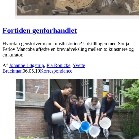
Fortiden genforhandlet
Hvordan genskriver man kunsthistorien? Udstillingen med Sonja
Ferlov Mancoba affødte en brevudveksling mellem to kunstnere og
en kurator.
Af
Johanne Løgstrup
,
Pia Rönicke
,
Yvette
Brackman
06.05.19
Korrespondance