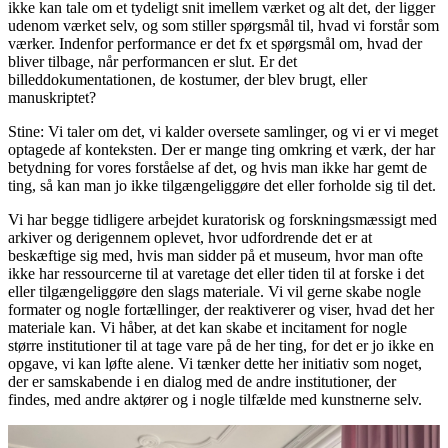
ikke kan tale om et tydeligt snit imellem værket og alt det, der ligger
udenom værket selv, og som stiller spørgsmål til, hvad vi forstår som
værker. Indenfor performance er det fx et spørgsmål om, hvad der
bliver tilbage, når performancen er slut. Er det
billeddokumentationen, de kostumer, der blev brugt, eller
manuskriptet?
Stine: Vi taler om det, vi kalder oversete samlinger, og vi er vi meget
optagede af konteksten. Der er mange ting omkring et værk, der har
betydning for vores forståelse af det, og hvis man ikke har gemt de
ting, så kan man jo ikke tilgængeliggøre det eller forholde sig til det.
Vi har begge tidligere arbejdet kuratorisk og forskningsmæssigt med
arkiver og derigennem oplevet, hvor udfordrende det er at
beskæftige sig med, hvis man sidder på et museum, hvor man ofte
ikke har ressourcerne til at varetage det eller tiden til at forske i det
eller tilgængeliggøre den slags materiale. Vi vil gerne skabe nogle
formater og nogle fortællinger, der reaktiverer og viser, hvad det her
materiale kan. Vi håber, at det kan skabe et incitament for nogle
større institutioner til at tage vare på de her ting, for det er jo ikke en
opgave, vi kan løfte alene. Vi tænker dette her initiativ som noget,
der er samskabende i en dialog med de andre institutioner, der
findes, med andre aktører og i nogle tilfælde med kunstnerne selv.