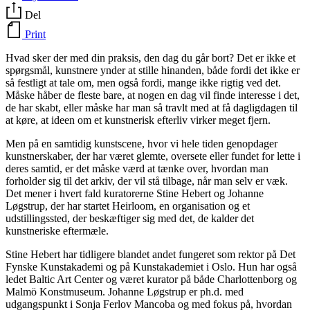
Del
Print
Hvad sker der med din praksis, den dag du går bort? Det er ikke et
spørgsmål, kunstnere ynder at stille hinanden, både fordi det ikke er
så festligt at tale om, men også fordi, mange ikke rigtig ved det.
Måske håber de fleste bare, at nogen en dag vil finde interesse i det,
de har skabt, eller måske har man så travlt med at få dagligdagen til
at køre, at ideen om et kunstnerisk efterliv virker meget fjern.
Men på en samtidig kunstscene, hvor vi hele tiden genopdager
kunstnerskaber, der har været glemte, oversete eller fundet for lette i
deres samtid, er det måske værd at tænke over, hvordan man
forholder sig til det arkiv, der vil stå tilbage, når man selv er væk.
Det mener i hvert fald kuratorerne Stine Hebert og Johanne
Løgstrup, der har startet Heirloom, en organisation og et
udstillingssted, der beskæftiger sig med det, de kalder det
kunstneriske eftermæle.
Stine Hebert har tidligere blandet andet fungeret som rektor på Det
Fynske Kunstakademi og på Kunstakademiet i Oslo. Hun har også
ledet Baltic Art Center og været kurator på både Charlottenborg og
Malmö Konstmuseum. Johanne Løgstrup er ph.d. med
udgangspunkt i Sonja Ferlov Mancoba og med fokus på, hvordan