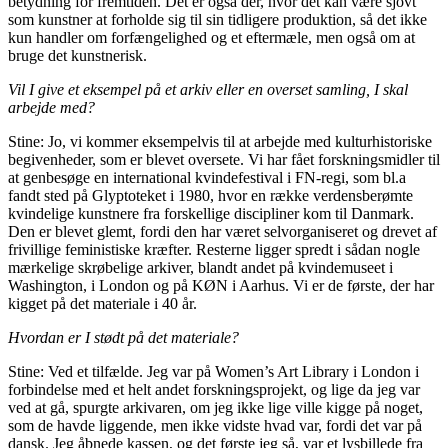
betydning for fremtiden. Det er også der, hvor det kan være sjovt
som kunstner at forholde sig til sin tidligere produktion, så det ikke
kun handler om forfængelighed og et eftermæle, men også om at
bruge det kunstnerisk.
Vil I give et eksempel på et arkiv eller en overset samling, I skal
arbejde med?
Stine: Jo, vi kommer eksempelvis til at arbejde med kulturhistoriske
begivenheder, som er blevet oversete. Vi har fået forskningsmidler til
at genbesøge en international kvindefestival i FN-regi, som bl.a
fandt sted på Glyptoteket i 1980, hvor en række verdensberømte
kvindelige kunstnere fra forskellige discipliner kom til Danmark.
Den er blevet glemt, fordi den har været selvorganiseret og drevet af
frivillige feministiske kræfter. Resterne ligger spredt i sådan nogle
mærkelige skrøbelige arkiver, blandt andet på kvindemuseet i
Washington, i London og på KØN i Aarhus. Vi er de første, der har
kigget på det materiale i 40 år.
Hvordan er I stødt på det materiale?
Stine: Ved et tilfælde. Jeg var på Women’s Art Library i London i
forbindelse med et helt andet forskningsprojekt, og lige da jeg var
ved at gå, spurgte arkivaren, om jeg ikke lige ville kigge på noget,
som de havde liggende, men ikke vidste hvad var, fordi det var på
dansk. Jeg åbnede kassen, og det første jeg så, var et lysbillede fra