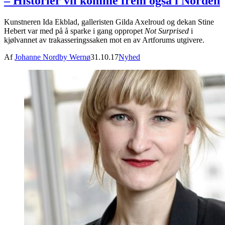
– Historier vil komme frem også i Norden
Kunstneren Ida Ekblad, galleristen Gilda Axelroud og dekan Stine
Hebert var med på å sparke i gang oppropet
Not Surprised
i
kjølvannet av trakasseringssaken mot en av Artforums utgivere.
Af
Johanne Nordby Wernø
31.10.17
Nyhed