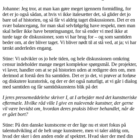
Johanne: Jeg tror, at man kan gøre meget igennem formidling, for
det er jo også sådan, at hvis vi ikke italesætter det, så glider det jo
bare ud af historien, og så får vi aldrig taget diskussionen. Det er en
svær balancegang, for man skal selvfølgelig have respekt, men man
skal heller ikke have berøringsangst, for så ender vi med ikke at
turde tage de diskussioner, som vi har brug for – og som samtiden
beder om, at der bliver taget. Vi bliver nødt til at stå ved, at ja; vi har
tænkt anderledes engang.
Stine: Vi udvikler os jo hele tiden, og hele diskussionen omkring
censur indeholder mange meget komplekse spørgsmål. De projekter,
vi laver, handler om at se på historien uden at redigere den om, men
derimod at forstå den fra samtiden. Det er jo det, vi prøver at forløse
og diskutere kuratorisk, og der er det også naturligt, at vi går i dialog
med samtiden og får samtidskunstens blik på det
I jeres pressemeddelelse skriver I, at I arbejder med det kunstneriske
eftermæle. Hvilke råd ville I give en nulevende kunstner, der gerne
vil være bevidst om, hvordan deres praksis bliver behandlet, når de
er gået bort?
Stine: På den danske kunstscene er der lige nu et stort fokus på
talentudvikling af de helt unge kunstnere, men vi taler aldrig om,
hvad der sker i den anden ende af spektret. Hvad sker der med din