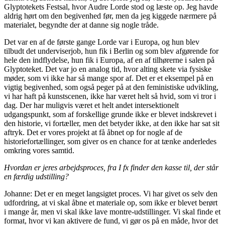
Glyptotekets Festsal, hvor Audre Lorde stod og læste op. Jeg havde
aldrig hørt om den begivenhed før, men da jeg kiggede nærmere på
materialet, begyndte der at danne sig nogle tråde.
Det var en af de første gange Lorde var i Europa, og hun blev
tilbudt det underviserjob, hun fik i Berlin og som blev afgørende for
hele den indflydelse, hun fik i Europa, af en af tilhørerne i salen på
Glyptoteket. Det var jo en analog tid, hvor alting skete via fysiske
møder, som vi ikke har så mange spor af. Det er et eksempel på en
vigtig begivenhed, som også peger på at den feministiske udvikling,
vi har haft på kunstscenen, ikke har været helt så hvid, som vi tror i
dag. Der har muligvis været et helt andet intersektionelt
udgangspunkt, som af forskellige grunde ikke er blevet indskrevet i
den historie, vi fortæller, men det betyder ikke, at den ikke har sat sit
aftryk. Det er vores projekt at få åbnet op for nogle af de
historiefortællinger, som giver os en chance for at tænke anderledes
omkring vores samtid.
Hvordan er jeres arbejdsproces, fra I fx finder den kasse til, der står
en færdig udstilling?
Johanne: Det er en meget langsigtet proces. Vi har givet os selv den
udfordring, at vi skal åbne et materiale op, som ikke er blevet berørt
i mange år, men vi skal ikke lave montre-udstillinger. Vi skal finde et
format, hvor vi kan aktivere de fund, vi gør os på en måde, hvor det