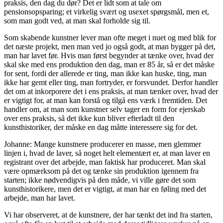
praksis, den dag du dør? Det er lidt som at tale om
pensionsopsparing; et virkelig svært og usexet spørgsmål, men et,
som man godt ved, at man skal forholde sig til.
Som skabende kunstner lever man ofte meget i nuet og med blik for
det næste projekt, men man ved jo også godt, at man bygger på det,
man har lavet før. Hvis man først begynder at tænke over, hvad der
skal ske med ens produktion den dag, man er 85 år, så er det måske
for sent, fordi der allerede er ting, man ikke kan huske, ting, man
ikke har gemt eller ting, man fortryder, er forsvundet. Derfor handler
det om at inkorporere det i ens praksis, at man tænker over, hvad der
er vigtigt for, at man kan forstå og tilgå ens værk i fremtiden. Det
handler om, at man som kunstner selv tager en form for ejerskab
over ens praksis, så det ikke kun bliver efterladt til den
kunsthistoriker, der måske en dag måtte interessere sig for det.
Johanne: Mange kunstnere producerer en masse, men glemmer
linjen i, hvad de laver, så noget helt elementært er, at man laver en
registrant over det arbejde, man faktisk har produceret. Man skal
være opmærksom på det og tænke sin produktion igennem fra
starten; ikke nødvendigvis på den måde, vi ville gøre det som
kunsthistorikere, men det er vigtigt, at man har en føling med det
arbejde, man har lavet.
Vi har observeret, at de kunstnere, der har tænkt det ind fra starten,