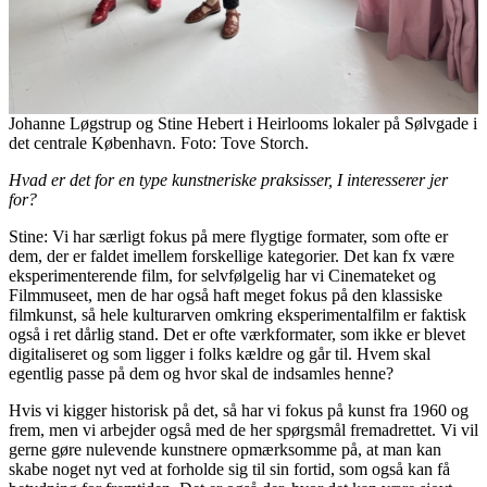
Johanne Løgstrup og Stine Hebert i Heirlooms lokaler på Sølvgade i
det centrale København. Foto: Tove Storch.
Hvad er det for en type kunstneriske praksisser, I interesserer jer
for?
Stine: Vi har særligt fokus på mere flygtige formater, som ofte er
dem, der er faldet imellem forskellige kategorier. Det kan fx være
eksperimenterende film, for selvfølgelig har vi Cinemateket og
Filmmuseet, men de har også haft meget fokus på den klassiske
filmkunst, så hele kulturarven omkring eksperimentalfilm er faktisk
også i ret dårlig stand. Det er ofte værkformater, som ikke er blevet
digitaliseret og som ligger i folks kældre og går til. Hvem skal
egentlig passe på dem og hvor skal de indsamles henne?
Hvis vi kigger historisk på det, så har vi fokus på kunst fra 1960 og
frem, men vi arbejder også med de her spørgsmål fremadrettet. Vi vil
gerne gøre nulevende kunstnere opmærksomme på, at man kan
skabe noget nyt ved at forholde sig til sin fortid, som også kan få