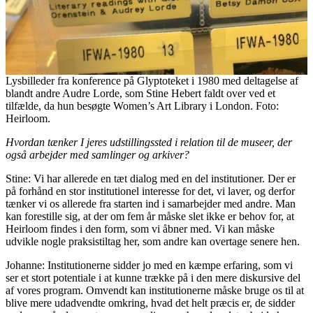
Lysbilleder fra konference på Glyptoteket i 1980 med deltagelse af
blandt andre Audre Lorde, som Stine Hebert faldt over ved et
tilfælde, da hun besøgte Women’s Art Library i London. Foto:
Heirloom.
Hvordan tænker I jeres udstillingssted i relation til de museer, der
også arbejder med samlinger og arkiver?
Stine: Vi har allerede en tæt dialog med en del institutioner. Der er
på forhånd en stor institutionel interesse for det, vi laver, og derfor
tænker vi os allerede fra starten ind i samarbejder med andre. Man
kan forestille sig, at der om fem år måske slet ikke er behov for, at
Heirloom findes i den form, som vi åbner med. Vi kan måske
udvikle nogle praksistiltag her, som andre kan overtage senere hen.
Johanne: Institutionerne sidder jo med en kæmpe erfaring, som vi
ser et stort potentiale i at kunne trække på i den mere diskursive del
af vores program. Omvendt kan institutionerne måske bruge os til at
blive mere udadvendte omkring, hvad det helt præcis er, de sidder