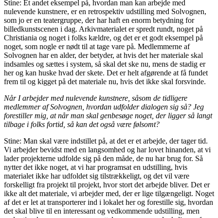
Stine: Et andet eksempel på, hvordan man kan arbejde med
nulevende kunstnere, er en retrospektiv udstilling med Solvognen,
som jo er en teatergruppe, der har haft en enorm betydning for
billedkunstscenen i dag. Arkivmaterialet er spredt rundt, noget på
Christiania og noget i folks kældre, og det er et godt eksempel på
noget, som nogle er nødt til at tage vare på. Medlemmerne af
Solvognen har en alder, der betyder, at hvis det her materiale skal
indsamles og sættes i system, så skal det ske nu, mens de stadig er
her og kan huske hvad der skete. Det er helt afgørende at få fundet
frem til og kigget på det materiale nu, hvis det ikke skal forsvinde.
Når I arbejder med nulevende kunstnere, såsom de tidligere
medlemmer af Solvognen, hvordan udfolder dialogen sig så? Jeg
forestiller mig, at når man skal genbesøge noget, der ligger så langt
tilbage i folks fortid, så kan det også være følsomt?
Stine: Man skal være indstillet på, at det er et arbejde, der tager tid.
Vi arbejder bevidst med en langsomhed og har lovet hinanden, at vi
lader projekterne udfolde sig på den måde, de nu har brug for. Så
nytter det ikke noget, at vi har programsat en udstilling, hvis
materialet ikke har udfoldet sig tilstrækkeligt, og det vil være
forskelligt fra projekt til projekt, hvor stort det arbejde bliver. Det er
ikke alt det materiale, vi arbejder med, der er lige tilgængeligt. Noget
af det er let at transporterer ind i lokalet her og forestille sig, hvordan
det skal blive til en interessant og vedkommende udstilling, men