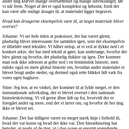
andre ting kræver mange oversættelser og mange udvekslinger, før
vi når frem. Noget af det er også komplekst og følsomt, fordi der
kan være alle mulige årsager til, at materialet ligger begravet.
Hvad kan årsagerne eksempelvis være til, at noget materiale bliver
overset?
Johanne: Vi ser hele tiden at praksisser, der har været glemt,
pludselig bliver interessante for samtiden igen, som det eksempelvis
er tilfældet med tekstiler. Vi håber netop, at vi ved at dykke ned i et
konkret arkiv, der har med tekstil at gøre, kan undersøge, hvorfor det
blev glemt og hvorfor, det pludselig dukker op igen. Der kommer
man nok ikke udenom at gribe ned i en feministisk historie, men
måske også en mere global historie om, hvordan andre materialer er
blevet brugt andre steder, og dermed også rette blikket lidt væk fra
vores egen baghave.
Stine: Jeg tror, at en vinkel, der kommer til at fylde meget, er den
transnationale udveksling, der er blevet overset i den nationale
historieskrivning. Vi vil gerne åbne lidt op for, hvorvidt der er
foregået andet og mere, end det vi lærer om, og hvorfor de her ting
ikke er blevet set.
Johanne: Der har tidligere været en meget stærk linje i forhold til,
hvad der var kunst og hvad der ikke var. Den hierarkisering har
betydet, at nogle af de ting, vi i dag synes er enormt spændende,