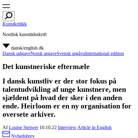
Kunstkritikk
Nordisk kunsttidsskrift
dansk/english
dk
Dansk udgave
Norsk utgave
Svensk utgåva
International edition
Det kunstneriske eftermæle
I dansk kunstliv er der stor fokus på
talentudvikling af unge kunstnere, men
sjældent på hvad der sker i den anden
ende. Heirloom er en ny organisation for
oversete arkiver.
Af
Louise Steiwer
10.10.22
Interview
Article in English
Nyhedsbrev