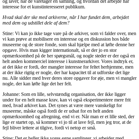
og laver, når de varetager en samling, og hvordan det arbejde har
interesse for et kunstinteresseret publikum.
Hvad skal der ske med arkiverne, når I har fundet dem, arbejdet
med dem og udstillet dele af dem?
Stine: Vi kan jo ikke tage vare på de arkiver, som vi falder over, men
vi kan prøve at mobilisere en interesse og en diskussion hos både
museerne og de store fonde, som skal hjælpe med at løfte denne her
opgave. Hvis man kigger internationalt, så er der jo en stor
opmærksomhed på de her spørgsmål, og nogle steder er der også en
helt anden kommerciel interesse i kunstnerarkiver. Vores indtryk er,
at det ikke er fordi, der mangler interesse for feltet herhjemme, men
at der ikke rigtig er nogle, der har kapacitet til at udforske det lige
nu. Alle sidder med hver deres store opgaver for øje, men vi mangler
nogle, der kan løfte lige det her felt.
Johanne: Som en lille, selvstændig organisation, der ikke ligger
under for en helt masse krav, kan vi også eksperimentere mere frit
med, hvad arkivet kan. Det synes at være mere vanskeligt for
museerne, måske også fordi de er udsat for en helt anden
opmærksomhed og afregning, end vi er. Når man er et lille sted, der
lige er startet op, så kommer vi jo til at lave fejl, men jeg tror, at de
fejl bliver lettere at tilgive, fordi vi netop er små.
Stine: Det er heller ikke vores egne samlinger, vi arbejder med,