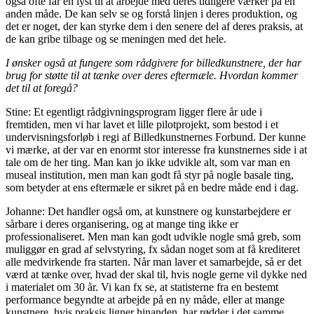
også ofte får en lyst til at arbejde med deres tidligere værker på en
anden måde. De kan selv se og forstå linjen i deres produktion, og
det er noget, der kan styrke dem i den senere del af deres praksis, at
de kan gribe tilbage og se meningen med det hele.
I ønsker også at fungere som rådgivere for billedkunstnere, der har
brug for støtte til at tænke over deres eftermæle. Hvordan kommer
det til at foregå?
Stine: Et egentligt rådgivningsprogram ligger flere år ude i
fremtiden, men vi har lavet et lille pilotprojekt, som bestod i et
undervisningsforløb i regi af Billedkunstnernes Forbund. Der kunne
vi mærke, at der var en enormt stor interesse fra kunstnernes side i at
tale om de her ting. Man kan jo ikke udvikle alt, som var man en
museal institution, men man kan godt få styr på nogle basale ting,
som betyder at ens eftermæle er sikret på en bedre måde end i dag.
Johanne: Det handler også om, at kunstnere og kunstarbejdere er
sårbare i deres organisering, og at mange ting ikke er
professionaliseret. Men man kan godt udvikle nogle små greb, som
muliggør en grad af selvstyring, fx sådan noget som at få krediteret
alle medvirkende fra starten. Når man laver et samarbejde, så er det
værd at tænke over, hvad der skal til, hvis nogle gerne vil dykke ned
i materialet om 30 år. Vi kan fx se, at statisterne fra en bestemt
performance begyndte at arbejde på en ny måde, eller at mange
kunstnere, hvis praksis ligner hinanden, har rødder i det samme