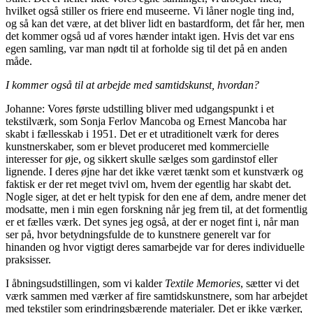
hvilket også stiller os friere end museerne. Vi låner nogle ting ind,
og så kan det være, at det bliver lidt en bastardform, det får her, men
det kommer også ud af vores hænder intakt igen. Hvis det var ens
egen samling, var man nødt til at forholde sig til det på en anden
måde.
I kommer også til at arbejde med samtidskunst, hvordan?
Johanne: Vores første udstilling bliver med udgangspunkt i et
tekstilværk, som Sonja Ferlov Mancoba og Ernest Mancoba har
skabt i fællesskab i 1951. Det er et utraditionelt værk for deres
kunstnerskaber, som er blevet produceret med kommercielle
interesser for øje, og sikkert skulle sælges som gardinstof eller
lignende. I deres øjne har det ikke været tænkt som et kunstværk og
faktisk er der ret meget tvivl om, hvem der egentlig har skabt det.
Nogle siger, at det er helt typisk for den ene af dem, andre mener det
modsatte, men i min egen forskning når jeg frem til, at det formentlig
er et fælles værk. Det synes jeg også, at der er noget fint i, når man
ser på, hvor betydningsfulde de to kunstnere generelt var for
hinanden og hvor vigtigt deres samarbejde var for deres individuelle
praksisser.
I åbningsudstillingen, som vi kalder
Textile Memories
, sætter vi det
værk sammen med værker af fire samtidskunstnere, som har arbejdet
med tekstiler som erindringsbærende materialer. Det er ikke værker,