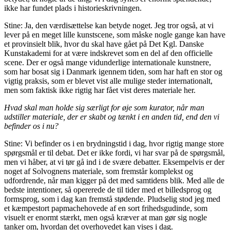
ikke har fundet plads i historieskrivningen.
Stine: Ja, den værdisættelse kan betyde noget. Jeg tror også, at vi
lever på en meget lille kunstscene, som måske nogle gange kan have
et provinsielt blik, hvor du skal have gået på Det Kgl. Danske
Kunstakademi for at være indskrevet som en del af den officielle
scene. Der er også mange vidunderlige internationale kunstnere,
som har bosat sig i Danmark igennem tiden, som har haft en stor og
vigtig praksis, som er blevet vist alle mulige steder internationalt,
men som faktisk ikke rigtig har fået vist deres materiale her.
Hvad skal man holde sig særligt for øje som kurator, når man
udstiller materiale, der er skabt og tænkt i en anden tid, end den vi
befinder os i nu?
Stine: Vi befinder os i en brydningstid i dag, hvor rigtig mange store
spørgsmål er til debat. Det er ikke fordi, vi har svar på de spørgsmål,
men vi håber, at vi tør gå ind i de svære debatter. Eksempelvis er der
noget af Solvognens materiale, som fremstår komplekst og
udfordrende, når man kigger på det med samtidens blik. Med alle de
bedste intentioner, så opererede de til tider med et billedsprog og
formsprog, som i dag kan fremstå stødende. Pludselig stod jeg med
et kæmpestort papmachehovede af en sort frihedsgudinde, som
visuelt er enormt stærkt, men også kræver at man gør sig nogle
tanker om, hvordan det overhovedet kan vises i dag.