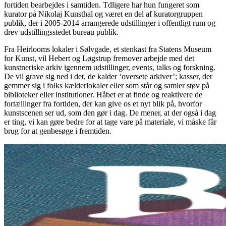
fortiden bearbejdes i samtiden. Tdligere har hun fungeret som
kurator på Nikolaj Kunsthal og været en del af kuratorgruppen
publik, der i 2005-2014 arrangerede udstillinger i offentligt rum og
drev udstillingsstedet bureau publik.
Fra Heirlooms lokaler i Sølvgade, et stenkast fra Statens Museum
for Kunst, vil Hebert og Løgstrup fremover arbejde med det
kunstneriske arkiv igennem udstillinger, events, talks og forskning.
De vil grave sig ned i det, de kalder ‘oversete arkiver’; kasser, der
gemmer sig i folks kælderlokaler eller som står og samler støv på
biblioteker eller institutioner. Håbet er at finde og reaktivere de
fortællinger fra fortiden, der kan give os et nyt blik på, hvorfor
kunstscenen ser ud, som den gør i dag. De mener, at der også i dag
er ting, vi kan gøre bedre for at tage vare på materiale, vi måske får
brug for at genbesøge i fremtiden.