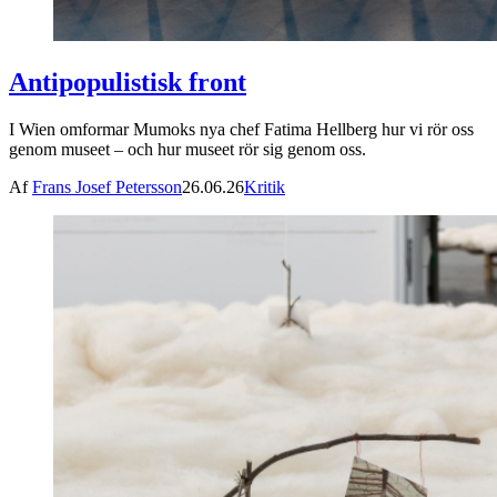
Antipopulistisk front
I Wien omformar Mumoks nya chef Fatima Hellberg hur vi rör oss
genom museet – och hur museet rör sig genom oss.
Af
Frans Josef Petersson
26.06.26
Kritik