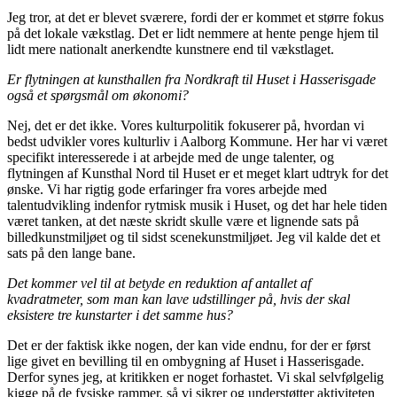
Jeg tror, at det er blevet sværere, fordi der er kommet et større fokus
på det lokale vækstlag. Det er lidt nemmere at hente penge hjem til
lidt mere nationalt anerkendte kunstnere end til vækstlaget.
Er flytningen at kunsthallen fra Nordkraft til Huset i Hasserisgade
også et spørgsmål om ø
konomi?
Nej, det er det ikke. Vores kulturpolitik fokuserer på, hvordan vi
bedst udvikler vores kulturliv i Aalborg Kommune. Her har vi været
specifikt interesserede i at arbejde med de unge talenter, og
flytningen af Kunsthal Nord til Huset er et meget klart udtryk for det
ønske. Vi har rigtig gode erfaringer fra vores arbejde med
talentudvikling indenfor rytmisk musik i Huset, og det har hele tiden
været tanken, at det næste skridt skulle være et lignende sats på
billedkunstmiljøet og til sidst scenekunstmiljøet. Jeg vil kalde det et
sats på den lange bane.
Det kommer vel til at betyde en reduktion af antallet af
kvadratmeter, som man kan lave udstillinger på, hvis der skal
eksistere tre kunstarter i det samme hus?
Det er der faktisk ikke nogen, der kan vide endnu, for der er først
lige givet en bevilling til en ombygning af Huset i Hasserisgade.
Derfor synes jeg, at kritikken er noget forhastet. Vi skal selvfølgelig
kigge på de fysiske rammer, så vi sikrer og understøtter aktiviteten