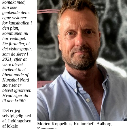
kontakt med,
kan ikke
genkende deres
egne visioner
for kunsthallen i
den plan,
kommunen nu
har vedtaget.
De fortæller, at
det visionspapir,
som de skrev i
2021, efter at
være blevet
inviteret til et
åbent møde af
Kunsthal Nord
stort set er
blevet ignoreret.
Hvad siger du
til den kritik?
Det er jeg
selvfølgelig ked
af. Inddragelsen
Morten Koppelhus, Kulturchef i Aalborg
af lokale
Kommune.