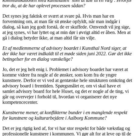
kommunikationen med kunsthallen
‘
som at tale til en væg
’
. Hvorfor
tror du, at de har oplevet processen så
dan?
Det synes jeg faktisk er svært at svare på. Hvis man har en
forventning om, at man får sit ønske opfyldt, når man indgår i
dialog, så kan jeg godt forstå, de er skuffede. Omvendt vil jeg sige,
at jeg synes, vi har lyttet og at min dør i øvrigt altid er åben. Men at
gå i dialog betyder ikke, at man altid får sin vilje.
Et af medlemmerne af advisory boardet i Kunsthal Nord siger, at
der ikke har været indkaldt til et møde siden juni 2022. Gør det ikke
betingelser for en dialog vanskelige?
Jo, det er jeg helt enig i. Problemet i advisory boardet har været at
komme videre fra nogle af de ønsker, som kom fra de yngre
kunstnere. Derfor er vi ved at gentænke hele strukturen omkring det
advisory board i fremtiden. Spørgsmålet er, om vi skal have et
samlet advisory board for hele Huset, og det er nogle af de ting, vi
går og overvejer i forhold til, hvordan vi organiserer det nye
kompetencecenter.
Kunstnerne mener, at konflikterne bunder i en manglende respekt
for kunstnere og kulturarbejdere i Aalborg Kommune?
Det er jeg rigtig ked af, for vi har stor respekt for både vækstlag og
professionelle kunstnere i kommunen. Vi gør alt for at leve op til de