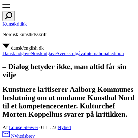
Kunstkritikk
Nordisk kunsttidsskrift
dansk/english
dk
Dansk udgave
Norsk utgave
Svensk utgåva
International edition
– Dialog betyder ikke, man altid får sin
vilje
Kunstnere kritiserer Aalborg Kommunes
beslutning om at omdanne Kunsthal Nord
til et kompetencecenter. Kulturchef
Morten Koppelhus svarer på kritikken.
Af
Louise Steiwer
01.11.23
Nyhed
Nyhedsbrev