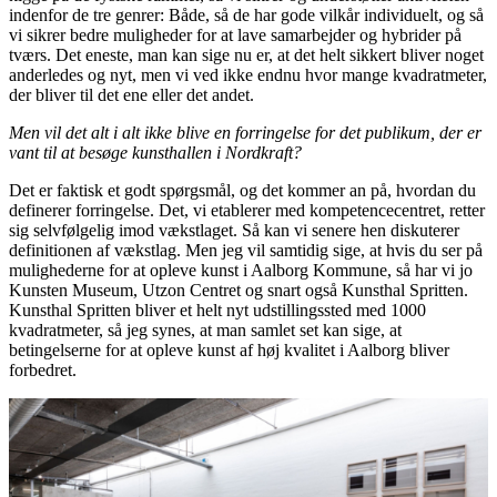
indenfor de tre genrer: Både, så de har gode vilkår individuelt, og så
vi sikrer bedre muligheder for at lave samarbejder og hybrider på
tværs. Det eneste, man kan sige nu er, at det helt sikkert bliver noget
anderledes og nyt, men vi ved ikke endnu hvor mange kvadratmeter,
der bliver til det ene eller det andet.
Men vil det alt i alt ikke blive en forringelse for det publikum, der er
vant til at besøge kunsthallen i Nordkraft?
Det er faktisk et godt spørgsmål, og det kommer an på, hvordan du
definerer forringelse. Det, vi etablerer med kompetencecentret, retter
sig selvfølgelig imod vækstlaget. Så kan vi senere hen diskuterer
definitionen af vækstlag. Men jeg vil samtidig sige, at hvis du ser på
mulighederne for at opleve kunst i Aalborg Kommune, så har vi jo
Kunsten Museum, Utzon Centret og snart også Kunsthal Spritten.
Kunsthal Spritten bliver et helt nyt udstillingssted med 1000
kvadratmeter, så jeg synes, at man samlet set kan sige, at
betingelserne for at opleve kunst af høj kvalitet i Aalborg bliver
forbedret.