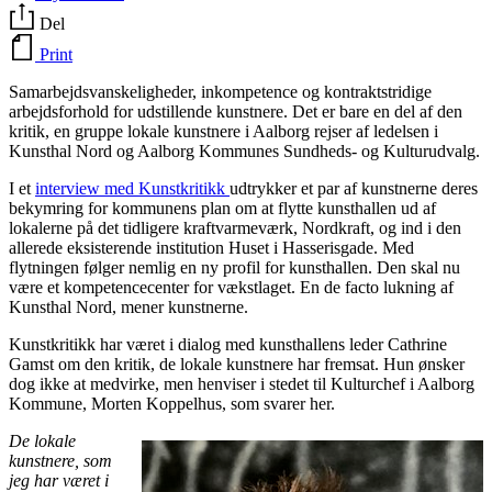
Del
Print
Samarbejdsvanskeligheder, inkompetence og kontraktstridige
arbejdsforhold for udstillende kunstnere. Det er bare en del af den
kritik, en gruppe lokale kunstnere i Aalborg rejser af ledelsen i
Kunsthal Nord og Aalborg Kommunes Sundheds- og Kulturudvalg.
I et
interview med Kunstkritikk
udtrykker et par af kunstnerne deres
bekymring for kommunens plan om at flytte kunsthallen ud af
lokalerne på det tidligere kraftvarmeværk, Nordkraft, og ind i den
allerede eksisterende institution Huset i Hasserisgade. Med
flytningen følger nemlig en ny profil for kunsthallen. Den skal nu
være et kompetencecenter for vækstlaget. En de facto lukning af
Kunsthal Nord, mener kunstnerne.
Kunstkritikk har været i dialog med kunsthallens leder Cathrine
Gamst om den kritik, de lokale kunstnere har fremsat. Hun ønsker
dog ikke at medvirke, men henviser i stedet til Kulturchef i Aalborg
Kommune, Morten Koppelhus, som svarer her.
De lokale
kunstnere, som
jeg har været i