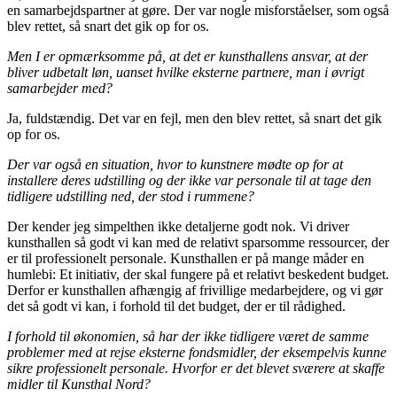
en samarbejdspartner at gøre. Der var nogle misforståelser, som også
blev rettet, så snart det gik op for os.
Men I er opmærksomme på, at det er kunsthallens ansvar, at der
bliver udbetalt løn, uanset hvilke eksterne partnere, man i øvrigt
samarbejder med?
Ja, fuldstændig. Det var en fejl, men den blev rettet, så snart det gik
op for os.
Der var også en situation, hvor to kunstnere mødte op for at
installere deres udstilling og der ikke var personale til at tage den
tidligere udstilling ned, der stod i rummene?
Der kender jeg simpelthen ikke detaljerne godt nok. Vi driver
kunsthallen så godt vi kan med de relativt sparsomme ressourcer, der
er til professionelt personale. Kunsthallen er på mange måder en
humlebi: Et initiativ, der skal fungere på et relativt beskedent budget.
Derfor er kunsthallen afhængig af frivillige medarbejdere, og vi gør
det så godt vi kan, i forhold til det budget, der er til rådighed.
I forhold til økonomien, så har der ikke tidligere været de samme
problemer med at rejse eksterne fondsmidler, der eksempelvis kunne
sikre professionelt personale. Hvorfor er det blevet sværere at skaffe
midler til Kunsthal Nord?