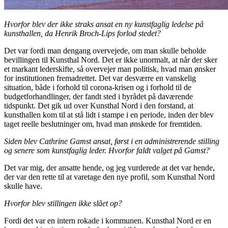
Hvorfor blev der ikke straks ansat en ny kunstfaglig ledelse på
kunsthallen, da Henrik Broch-Lips forlod stedet?
Det var fordi man dengang overvejede, om man skulle beholde
bevillingen til Kunsthal Nord. Det er ikke unormalt, at når der sker
et markant lederskifte, så overvejer man politisk, hvad man ønsker
for institutionen fremadrettet. Det var desværre en vanskelig
situation, både i forhold til corona-krisen og i forhold til de
budgetforhandlinger, der fandt sted i byrådet på daværende
tidspunkt. Det gik ud over Kunsthal Nord i den forstand, at
kunsthallen kom til at stå lidt i stampe i en periode, inden der blev
taget reelle beslutninger om, hvad man ønskede for fremtiden.
Siden blev Cathrine Gamst ansat, først i en administrerende stilling
og senere som kunstfaglig leder. Hvorfor faldt valget på
Gamst?
Det var mig, der ansatte hende, og jeg vurderede at det var hende,
der var den rette til at varetage den nye profil, som Kunsthal Nord
skulle have.
Hvorfor blev stillingen ikke slået op?
Fordi det var en intern rokade i kommunen. Kunsthal Nord er en