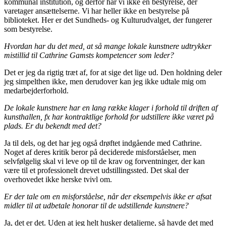
kommunal institution, og derfor har vi ikke en bestyrelse, der
varetager ansættelserne. Vi har heller ikke en bestyrelse på
biblioteket. Her er det Sundheds- og Kulturudvalget, der fungerer
som bestyrelse.
Hvordan har du det med, at så mange lokale kunstnere udtrykker
mistillid til Cathrine Gamsts kompetencer som leder?
Det er jeg da rigtig træt af, for at sige det lige ud. Den holdning deler
jeg simpelthen ikke, men derudover kan jeg ikke udtale mig om
medarbejderforhold.
De lokale kunstnere har en lang række klager i forhold til driften af
kunsthallen, fx har kontraktlige forhold for udstillere ikke været på
plads. Er du bekendt med det
?
Ja til dels, og det har jeg også drøftet indgående med Cathrine.
Noget af deres kritik beror på deciderede misforståelser, men
selvfølgelig skal vi leve op til de krav og forventninger, der kan
være til et professionelt drevet udstillingssted. Det skal der
overhovedet ikke herske tvivl om.
Er der tale om en misforståelse, når
der eksempelvis ikke er afsat
midler til at udbetale honorar til de udstillende kunstnere
?
Ja, det er det. Uden at jeg helt husker detaljerne, så havde det med