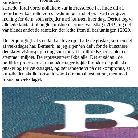
kunstnere
startede, fordi vores politikere var interesserede i at finde ud af,
hvordan vi kan rette vores beslutninger ind efter, hvad der giver
mening for dem, som arbejder med kunsten hver dag. Derfor tog vi
allerede kontakt til nogle kunstnere i vores vækstlag i 2019, og det
var blandt andet de samtaler, der ledte frem til beslutningen i 2020.
Det er jo rigtigt, at vi ikke kan leve op til alle de ønsker, som en del
af vækstlaget har. Bemærk, at jeg siger ‘en del’, for de kunstnere,
der skrev visionspapiret og som fortsat er utilfredse, er jo blot én
stemme i miljøet. De repræsenterer ikke alle. Det er sådan i de
politiske processer, at man både tager højde for både de politiske
ønsker og for vækstlagets, og der landede vi på det kompromis, at
kunsthallen skulle fortsætte som kommunal institution, men med
fokus på vækstlaget.