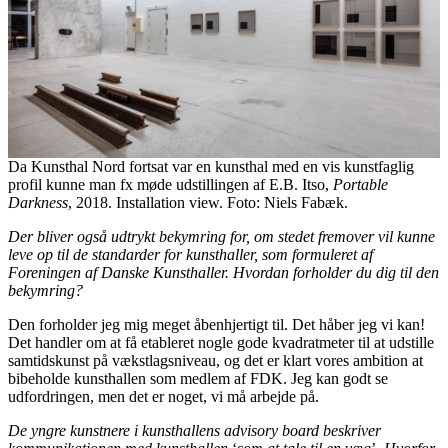
Da Kunsthal Nord fortsat var en kunsthal med en vis kunstfaglig
profil kunne man fx møde udstillingen af E.B. Itso,
Portable
Darkness
, 2018. Installation view. Foto: Niels Fabæk.
Der bliver også udtrykt bekymring for, om stedet fremover vil kunne
leve op til de standarder for kunsthaller, som formuleret af
Foreningen af Danske Kunsthaller. Hvordan forholder du dig til den
bekymring?
Den forholder jeg mig meget åbenhjertigt til. Det håber jeg vi kan!
Det handler om at få etableret nogle gode kvadratmeter til at udstille
samtidskunst på vækstlagsniveau, og det er klart vores ambition at
bibeholde kunsthallen som medlem af FDK. Jeg kan godt se
udfordringen, men det er noget, vi må arbejde på.
De yngre kunstnere i kunsthallens advisory board beskriver