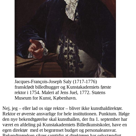
Jacques-François-Joseph Saly (1717-1776)
franskfødt billedhugger og Kunstakademiets første
rektor i 1754. Maleri af Jens Juel, 1772. Statens
Museum for Kunst, København.
Nej, jeg – eller lad os sige rektor – bliver ikke kunsthaldirektør.
Rektor er øverste ansvarlige for hele institutionen. Punktum. Ifølge
den nye bekendtgørelse skal kunsthallen, der fra 1. september har
været en afdeling på Kunstakademiets Billedkunstskoler, have en
egen direktør med et begrænset budget og personaleansvar.
Bekendtgørelsen sikrer samtidig at direktøren har selvstændigt