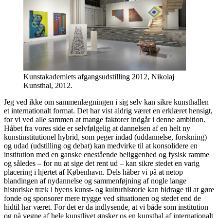
Kunstakademiets afgangsudstilling 2012, Nikolaj
Kunsthal, 2012.
Jeg ved ikke om sammenlægningen i sig selv kan sikre kunsthallen
et internationalt format. Det har vist aldrig været en erklæret hensigt,
for vi ved alle sammen at mange faktorer indgår i denne ambition.
Håbet fra vores side er selvfølgelig at dannelsen af en helt ny
kunstinstitutionel hybrid, som peger indad (uddannelse, forskning)
og udad (udstilling og debat) kan medvirke til at konsolidere en
institution med en ganske enestående beliggenhed og fysisk ramme
og således – for nu at sige det rent ud – kan sikre stedet en varig
placering i hjertet af København. Dels håber vi på at netop
blandingen af nydannelse og sammenføjning af nogle lange
historiske træk i byens kunst- og kulturhistorie kan bidrage til at gøre
fonde og sponsorer mere trygge ved situationen og stedet end de
hidtil har været. For det er da indlysende, at vi både som institution
og på vegne af hele kunstlivet ønsker os en kunsthal af internationalt