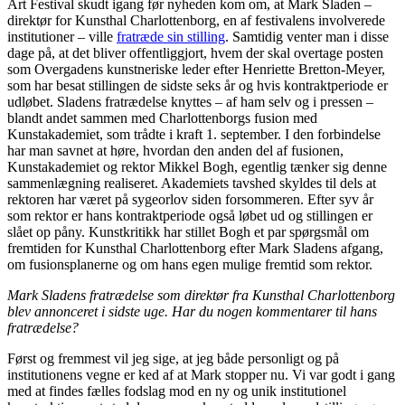
Art Festival skudt igang før nyheden kom om, at Mark Sladen –
direktør for Kunsthal Charlottenborg, en af festivalens involverede
institutioner – ville
fratræde sin stilling
. Samtidig venter man i disse
dage på, at det bliver offentliggjort, hvem der skal overtage posten
som Overgadens kunstneriske leder efter Henriette Bretton-Meyer,
som har besat stillingen de sidste seks år og hvis kontraktperiode er
udløbet. Sladens fratrædelse knyttes – af ham selv og i pressen –
blandt andet sammen med Charlottenborgs fusion med
Kunstakademiet, som trådte i kraft 1. september. I den forbindelse
har man savnet at høre, hvordan den anden del af fusionen,
Kunstakademiet og rektor Mikkel Bogh, egentlig tænker sig denne
sammenlægning realiseret. Akademiets tavshed skyldes til dels at
rektoren har været på sygeorlov siden forsommeren. Efter syv år
som rektor er hans kontraktperiode også løbet ud og stillingen er
slået op påny. Kunstkritikk har stillet Bogh et par spørgsmål om
fremtiden for Kunsthal Charlottenborg efter Mark Sladens afgang,
om fusionsplanerne og om hans egen mulige fremtid som rektor.
Mark Sladens fratrædelse som direktør fra Kunsthal Charlottenborg
blev annonceret i sidste uge. Har du nogen kommentarer til hans
fratrædelse?
Først og fremmest vil jeg sige, at jeg både personligt og på
institutionens vegne er ked af at Mark stopper nu. Vi var godt i gang
med at findes fælles fodslag mod en ny og unik institutionel