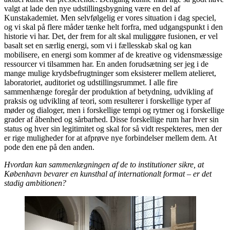
valgt at lade den nye udstillingsbygning være en del af
Kunstakademiet. Men selvfølgelig er vores situation i dag speciel,
og vi skal på flere måder tænke helt forfra, med udgangspunkt i den
historie vi har. Det, der frem for alt skal muliggøre fusionen, er vel
basalt set en særlig energi, som vi i fællesskab skal og kan
mobilisere, en energi som kommer af de kreative og vidensmæssige
ressourcer vi tilsammen har. En anden forudsætning ser jeg i de
mange mulige krydsbefrugtninger som eksisterer mellem atelieret,
laboratoriet, auditoriet og udstillingsrummet. I alle fire
sammenhænge foregår der produktion af betydning, udvikling af
praksis og udvikling af teori, som resulterer i forskellige typer af
møder og dialoger, men i forskellige tempi og rytmer og i forskellige
grader af åbenhed og sårbarhed. Disse forskellige rum har hver sin
status og hver sin legitimitet og skal for så vidt respekteres, men der
er rige muligheder for at afprøve nye forbindelser mellem dem. At
pode den ene på den anden.
Hvordan kan sammenlægningen af de to institutioner sikre, at
København bevarer en kunsthal af internationalt format – er det
stadig ambitionen?