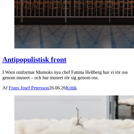
Antipopulistisk front
I Wien omformar Mumoks nya chef Fatima Hellberg hur vi rör oss
genom museet – och hur museet rör sig genom oss.
Af
Frans Josef Petersson
26.06.26
Kritik