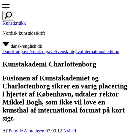
Kunstkritikk
Nordisk kunsttidsskrift
dansk/english
dk
Dansk udgave
Norsk utgave
Svensk utgåva
International edition
Kunstakademi Charlottenborg
Fusionen af Kunstakademiet og
Charlottenborg sikrer en varig placering
i hjertet af København, udtaler rektor
Mikkel Bogh, som ikke vil love en
kunsthal af international format på kort
sigt.
Af
Pernille Albrethsen
07.09.12
Nyhed