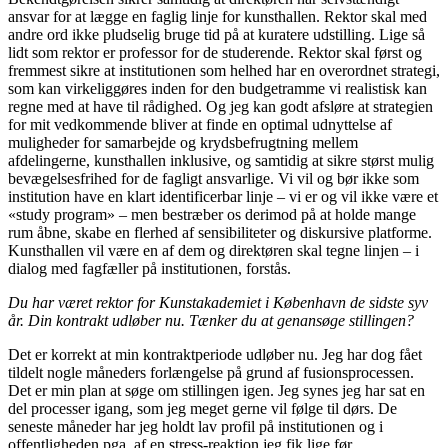
ansvar for at lægge en faglig linje for kunsthallen. Rektor skal med
andre ord ikke pludselig bruge tid på at kuratere udstilling. Lige så
lidt som rektor er professor for de studerende. Rektor skal først og
fremmest sikre at institutionen som helhed har en overordnet strategi,
som kan virkeliggøres inden for den budgetramme vi realistisk kan
regne med at have til rådighed. Og jeg kan godt afsløre at strategien
for mit vedkommende bliver at finde en optimal udnyttelse af
muligheder for samarbejde og krydsbefrugtning mellem
afdelingerne, kunsthallen inklusive, og samtidig at sikre størst mulig
bevægelsesfrihed for de fagligt ansvarlige. Vi vil og bør ikke som
institution have en klart identificerbar linje – vi er og vil ikke være et
«study program» – men bestræber os derimod på at holde mange
rum åbne, skabe en flerhed af sensibiliteter og diskursive platforme.
Kunsthallen vil være en af dem og direktøren skal tegne linjen – i
dialog med fagfæller på institutionen, forstås.
Du har været rektor for Kunstakademiet i København de sidste syv
år. Din kontrakt udløber nu. Tænker du at genansøge stillingen?
Det er korrekt at min kontraktperiode udløber nu. Jeg har dog fået
tildelt nogle måneders forlængelse på grund af fusionsprocessen.
Det er min plan at søge om stillingen igen. Jeg synes jeg har sat en
del processer igang, som jeg meget gerne vil følge til dørs. De
seneste måneder har jeg holdt lav profil på institutionen og i
offentligheden pga. af en stress-reaktion jeg fik lige før