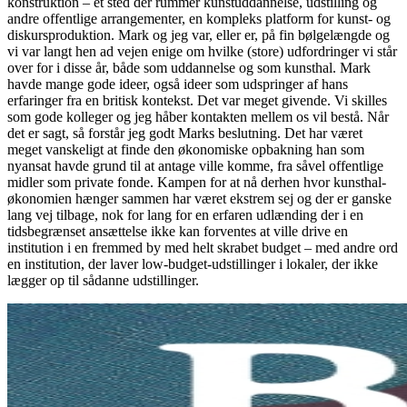
konstruktion – et sted der rummer kunstuddannelse, udstilling og
andre offentlige arrangementer, en kompleks platform for kunst- og
diskursproduktion. Mark og jeg var, eller er, på fin bølgelængde og
vi var langt hen ad vejen enige om hvilke (store) udfordringer vi står
over for i disse år, både som uddannelse og som kunsthal. Mark
havde mange gode ideer, også ideer som udspringer af hans
erfaringer fra en britisk kontekst. Det var meget givende. Vi skilles
som gode kolleger og jeg håber kontakten mellem os vil bestå. Når
det er sagt, så forstår jeg godt Marks beslutning. Det har været
meget vanskeligt at finde den økonomiske opbakning han som
nyansat havde grund til at antage ville komme, fra såvel offentlige
midler som private fonde. Kampen for at nå derhen hvor kunsthal-
økonomien hænger sammen har været ekstrem sej og der er ganske
lang vej tilbage, nok for lang for en erfaren udlænding der i en
tidsbegrænset ansættelse ikke kan forventes at ville drive en
institution i en fremmed by med helt skrabet budget – med andre ord
en institution, der laver low-budget-udstillinger i lokaler, der ikke
lægger op til sådanne udstillinger.