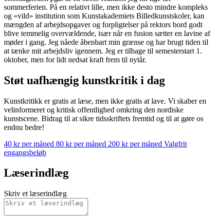
sommerferien. På en relativt lille, men ikke desto mindre kompleks
og «vild» institution som Kunstakademiets Billedkunstskoler, kan
mængden af arbejdsopgaver og forpligtelser på rektors bord godt
blive temmelig overvældende, især når en fusion sætter en lavine af
møder i gang. Jeg nåede åbenbart min grænse og har brugt tiden til
at tænke mit arbejdsliv igennem. Jeg er tilbage til semesterstart 1.
oktober, men for lidt nedsat kraft frem til nytår.
Støt uafhængig kunstkritik i dag
Kunstkritikk er gratis at læse, men ikke gratis at lave. Vi skaber en
velinformeret og kritisk offentlighed omkring den nordiske
kunstscene. Bidrag til at sikre tidsskriftets fremtid og til at gøre os
endnu bedre!
40 kr per måned
80 kr per måned
200 kr per måned
Valgfrit
engangsbeløb
Læserindlæg
Skriv et læserindlæg