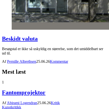
Beskidt valuta
Besøgstal er ikke så uskyldig en størrelse, som det umiddelbart ser
ud til.
Af
Pernille Albrethsen
25.06.26
Kommentar
Mest læst
1
Fantomprojektor
Af
Abirami Logendran
25.06.26
Kritik
Kunstkritikk