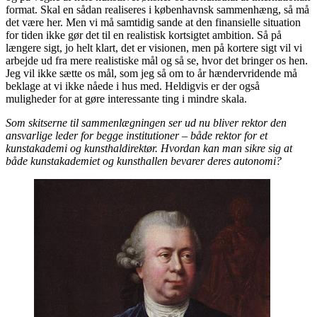
format. Skal en sådan realiseres i københavnsk sammenhæng, så må
det være her. Men vi må samtidig sande at den finansielle situation
for tiden ikke gør det til en realistisk kortsigtet ambition. Så på
længere sigt, jo helt klart, det er visionen, men på kortere sigt vil vi
arbejde ud fra mere realistiske mål og så se, hvor det bringer os hen.
Jeg vil ikke sætte os mål, som jeg så om to år hændervridende må
beklage at vi ikke nåede i hus med. Heldigvis er der også
muligheder for at gøre interessante ting i mindre skala.
Som skitserne til sammenlægningen ser ud nu bliver rektor den
ansvarlige leder for begge institutioner – både rektor for et
kunstakademi og kunsthaldirektør. Hvordan kan man sikre sig at
både kunstakademiet og kunsthallen bevarer deres autonomi?