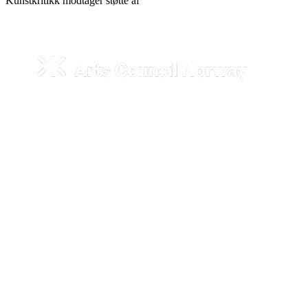
Kunstkritikk modtager støtte af