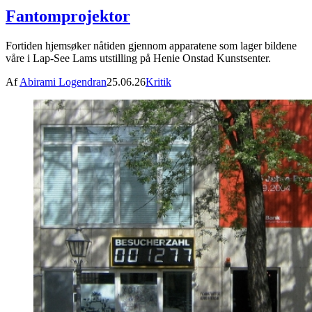
Fantomprojektor
Fortiden hjemsøker nåtiden gjennom apparatene som lager bildene
våre i Lap-See Lams utstilling på Henie Onstad Kunstsenter.
Af
Abirami Logendran
25.06.26
Kritik