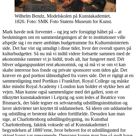
Wilhelm Bendz, Modelskolen på Kunstakademiet,
1826. Foto: SMK Foto Statens Museum for Kunst.
Mark havde nok forventet – og jeg selv forsigtigt håbet på – at
beslutningen om en sammenlægningen af de to institutioner ville
afspejle sig i en mere ambitiøs budgetramme fra Kulturministeriets
side. Det har vist sig umuligt i disse tider, hvor der overalt spares på
kulturbudgetter. Så nu må vi indtil videre fortsætte sammen med de
økonomiske rammer vi jo hidtil, trods alt, har fungeret med. Dét
bliver udgangspunktet rent økonomisk, og så må vi se om vi kan
skabe interesse hos fonde og private sponsorer som tiden går. Det
kræver en god portion tålmodighed fra vores side. Det er rigtigt at en
sammenligning med Portikus i Frankfurt, Royal College og måske
ikke mindst Royal Academy i London kun holder et stykke hen ad
vejen. Man kunne også sammenligne med det galleri, som er
tilknyttet kunstakademiet i Leipzig og som ledes af Beatrice von
Bismarck, der både tegner en selvstændig udstillingsinstitution og
laver aktiviteter tæt knyttet til uddannelsen. Så ideen om uddannelse
og udstilling er bestemt ikke uden fortilfælde. Desuden kan man
sige, at Charlottenborg udstillingsbygning, nu Kunsthal
Charlottenborg, faktisk voksede ud af Kunstakademiet i
begyndelsen af 1880’erne, hvor behovet for et udstillingssted for
aktuel kunst var presserende. Dengang kunne man lige så godt have