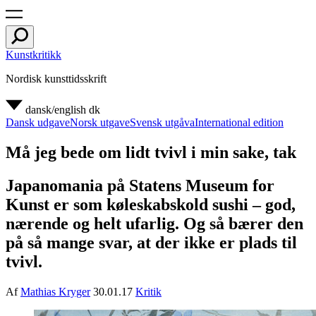
Kunstkritikk
Nordisk kunsttidsskrift
dansk/english
dk
Dansk udgave
Norsk utgave
Svensk utgåva
International edition
Må jeg bede om lidt tvivl i min sake, tak
Japanomania på Statens Museum for
Kunst er som køleskabskold sushi – god,
nærende og helt ufarlig. Og så bærer den
på så mange svar, at der ikke er plads til
tvivl.
Af
Mathias Kryger
30.01.17
Kritik