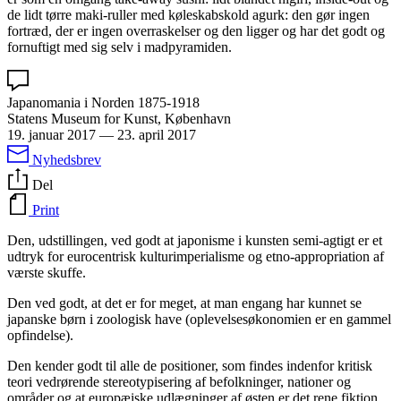
de lidt tørre maki-ruller med køleskabskold agurk: den gør ingen
fortræd, der er ingen overraskelser og den ligger og har det godt og
fornuftigt med sig selv i madpyramiden.
Japanomania i Norden 1875-1918
Statens Museum for Kunst, København
19. januar 2017
—
23. april 2017
Nyhedsbrev
Del
Print
Den, udstillingen, ved godt at japonisme i kunsten semi-agtigt er et
udtryk for eurocentrisk kulturimperialisme og etno-appropriation af
værste skuffe.
Den ved godt, at det er for meget, at man engang har kunnet se
japanske børn i zoologisk have (oplevelsesøkonomien er en gammel
opfindelse).
Den kender godt til alle de positioner, som findes indenfor kritisk
teori vedrørende stereotypisering af befolkninger, nationer og
områder og at europæiske udlægninger af østen er det rene fiktion.