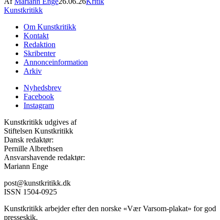
Af
Mariann Enge
26.06.26
Kritik
Kunstkritikk
Om Kunstkritikk
Kontakt
Redaktion
Skribenter
Annonceinformation
Arkiv
Nyhedsbrev
Facebook
Instagram
Kunstkritikk udgives af
Stiftelsen Kunstkritikk
Dansk redaktør:
Pernille Albrethsen
Ansvarshavende redaktør:
Mariann Enge
post@kunstkritikk.dk
ISSN 1504-0925
Kunstkritikk arbejder efter den norske «Vær Varsom-plakat» for god
presseskik.