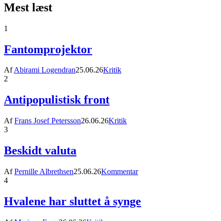
Mest læst
1
Fantomprojektor
Af
Abirami Logendran
25.06.26
Kritik
2
Antipopulistisk front
Af
Frans Josef Petersson
26.06.26
Kritik
3
Beskidt valuta
Af
Pernille Albrethsen
25.06.26
Kommentar
4
Hvalene har sluttet å synge