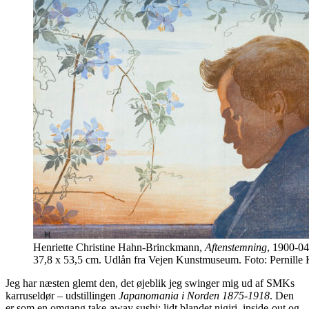
Henriette Christine Hahn-Brinckmann,
Aftenstemning
, 1900-04
37,8 x 53,5 cm. Udlån fra Vejen Kunstmuseum. Foto: Pernille
Jeg har næsten glemt den, det øjeblik jeg swinger mig ud af SMKs
karruseldør – udstillingen
Japanomania
i Norden 1875-
1918
. Den
er som en omgang take-away sushi: lidt blandet nigiri, inside-out og