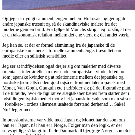
Og jeg ser dydigt sammenhængen mellem Hukosais bølger og de
andre japanske træsnit og så de skandinaviske malere fra det
moderne gennembrud. Fra bølge til Munchs skrig. Jeg forstår, at der
er en taksonomisk relation mellem det ene værk og det andet værk.
Jeg kan se, at der er formel afsmitning fra de japanske til de
europæiske kunstnere – formelle sammenhænge: træsnittet som
medie eller en stilistisk sensibilitet.
Jeg ser at indflydelsen også drejer sig om malerier med diverse
orientalsk interiør eller fremvisende europæiske kvinder klædt ud
som japanske kvinder og at relationerne mellem det japanske og
nordiske (som altså i den grad også er kontinentaleuropæisk med
Monet, Van Gogh, Gauguin etc.) udfolder sig på det figurative plan.
I de tilfælde, hvor de figurative slægtskaber bæres frem starter det i
udstillingen typisk med et motiv i et japansk træsnit, som man så ser
«fortolket» i ordets allermest usaltede forstand derhenad… Sake!
Nu! Jeg er med.
Impressionisterne var vilde med Japan og Monet har det som om
han er i Japan, når han er i Norge. Følger man den logik, er der
selvsagt lige så langt fra flade Danmark til bjergrige Norge, som der