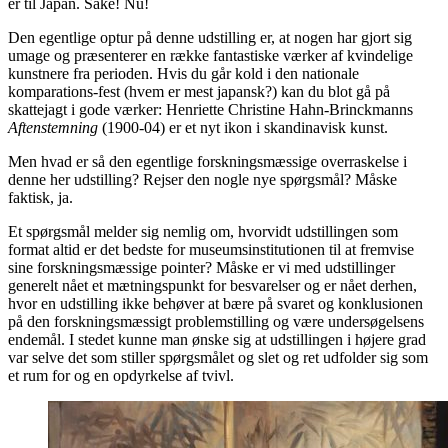
er til Japan. Sake! Nu!
Den egentlige optur på denne udstilling er, at nogen har gjort sig
umage og præsenterer en række fantastiske værker af kvindelige
kunstnere fra perioden. Hvis du går kold i den nationale
komparations-fest (hvem er mest japansk?) kan du blot gå på
skattejagt i gode værker: Henriette Christine Hahn-Brinckmanns
Aftenstemning
(1900-04) er et nyt ikon i skandinavisk kunst.
Men hvad er så den egentlige forskningsmæssige overraskelse i
denne her udstilling? Rejser den nogle nye spørgsmål? Måske
faktisk, ja.
Et spørgsmål melder sig nemlig om, hvorvidt udstillingen som
format altid er det bedste for museumsinstitutionen til at fremvise
sine forskningsmæssige pointer? Måske er vi med udstillinger
generelt nået et mætningspunkt for besvarelser og er nået derhen,
hvor en udstilling ikke behøver at bære på svaret og konklusionen
på den forskningsmæssigt problemstilling og være undersøgelsens
endemål. I stedet kunne man ønske sig at udstillingen i højere grad
var selve det som stiller spørgsmålet og slet og ret udfolder sig som
et rum for og en opdyrkelse af tvivl.