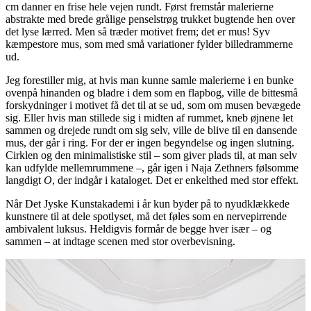
cm danner en frise hele vejen rundt. Først fremstår malerierne
abstrakte med brede grålige penselstrøg trukket bugtende hen over
det lyse lærred. Men så træder motivet frem; det er mus! Syv
kæmpestore mus, som med små variationer fylder billedrammerne
ud.
Jeg forestiller mig, at hvis man kunne samle malerierne i en bunke
ovenpå hinanden og bladre i dem som en flapbog, ville de bittesmå
forskydninger i motivet få det til at se ud, som om musen bevægede
sig. Eller hvis man stillede sig i midten af rummet, kneb øjnene let
sammen og drejede rundt om sig selv, ville de blive til en dansende
mus, der går i ring. For der er ingen begyndelse og ingen slutning.
Cirklen og den minimalistiske stil – som giver plads til, at man selv
kan udfylde mellemrummene –, går igen i Naja Zethners følsomme
langdigt
O
, der indgår i kataloget. Det er enkelthed med stor effekt.
Når Det Jyske Kunstakademi i år kun byder på to nyudklækkede
kunstnere til at dele spotlyset, må det føles som en nervepirrende
ambivalent luksus. Heldigvis formår de begge hver især – og
sammen – at indtage scenen med stor overbevisning.