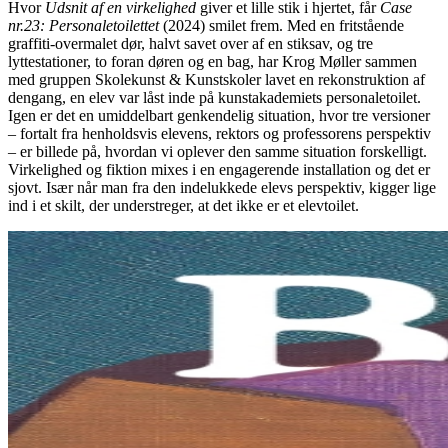
Hvor
Udsnit af en virkelighed
giver et lille stik i hjertet, får
Case
nr.23: Personaletoilettet
(2024) smilet frem. Med en fritstående
graffiti-overmalet dør, halvt savet over af en stiksav, og tre
lyttestationer, to foran døren og en bag, har Krog Møller sammen
med gruppen Skolekunst & Kunstskoler lavet en rekonstruktion af
dengang, en elev var låst inde på kunstakademiets personaletoilet.
Igen er det en umiddelbart genkendelig situation, hvor tre versioner
– fortalt fra henholdsvis elevens, rektors og professorens perspektiv
– er billede på, hvordan vi oplever den samme situation forskelligt.
Virkelighed og fiktion mixes i en engagerende installation og det er
sjovt. Især når man fra den indelukkede elevs perspektiv, kigger lige
ind i et skilt, der understreger, at det ikke er et elevtoilet.