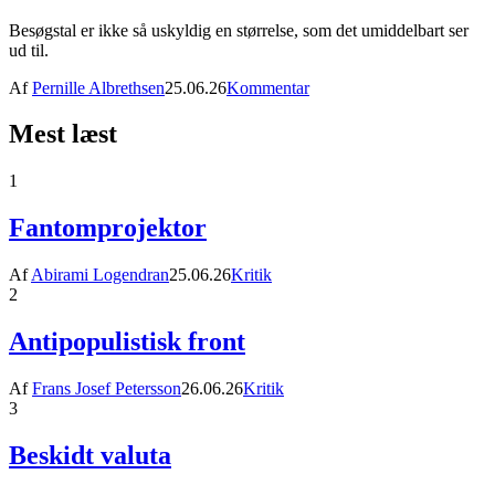
Besøgstal er ikke så uskyldig en størrelse, som det umiddelbart ser
ud til.
Af
Pernille Albrethsen
25.06.26
Kommentar
Mest læst
1
Fantomprojektor
Af
Abirami Logendran
25.06.26
Kritik
2
Antipopulistisk front
Af
Frans Josef Petersson
26.06.26
Kritik
3
Beskidt valuta