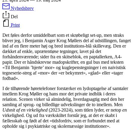
Nyhedsbrev
Del
Print
Det føles derfor umiddelbart som et skrøbeligt set-up, men straks
bliver jeg, i Benjamin Asger Krog Møllers del af udstillingen, fanget
ind af en flere meter høj og bred institutions-blå skillevæg. Den er
dækket af enkle, uprætentiøse tegninger, lavet på det
forhåndenværende; sider fra en skitseblok, en paptallerken, A4-
papir. Der er håndskrevne madopskrifter, en gul bus med teksten
«Til Benjamin ’hjerte’ mor» og kuglepenstegninger i en naivistisk
tegneserie-streg af «mor» der «er bekymret», «glad» eller «tager
fodbad».
I de tilhørende høretelefoner forstærker en lydoptagelse af samtaler
imellem Krog Møller og hans mor det private indblik i deres
relation. Scenen virker så almindelig, hverdagsagtig med den her
samling af sprog- og billedlige udvekslinger de to imellem. Men
Udsnit af en virkelighed
(2023-2024), som titlen lyder, er netop
en
virkelighed. Og ud fra værkskiltet forstår jeg, at det er skabt i
fællesskab og født af det «tidsfordriv, som er forbundet med at
opholde sig i psykiatriske og skolemæssige institutioner».