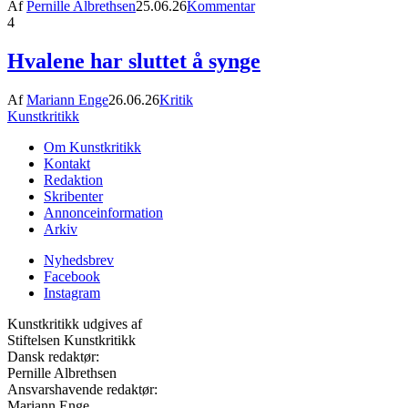
Af
Pernille Albrethsen
25.06.26
Kommentar
4
Hvalene har sluttet å synge
Af
Mariann Enge
26.06.26
Kritik
Kunstkritikk
Om Kunstkritikk
Kontakt
Redaktion
Skribenter
Annonceinformation
Arkiv
Nyhedsbrev
Facebook
Instagram
Kunstkritikk udgives af
Stiftelsen Kunstkritikk
Dansk redaktør:
Pernille Albrethsen
Ansvarshavende redaktør:
Mariann Enge