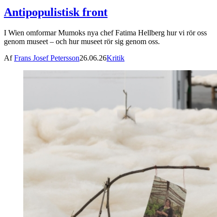
Antipopulistisk front
I Wien omformar Mumoks nya chef Fatima Hellberg hur vi rör oss
genom museet – och hur museet rör sig genom oss.
Af
Frans Josef Petersson
26.06.26
Kritik