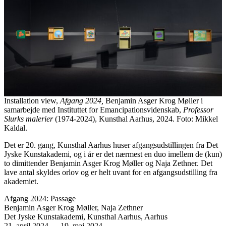
Installation view,
Afgang 2024,
Benjamin Asger Krog Møller i
samarbejde med Instituttet for Emancipationsvidenskab,
Professor
Slurks malerier
(1974-2024), Kunsthal Aarhus, 2024. Foto: Mikkel
Kaldal.
Det er 20. gang, Kunsthal Aarhus huser afgangsudstillingen fra Det
Jyske Kunstakademi, og i år er det nærmest en duo imellem de (kun)
to dimittender Benjamin Asger Krog Møller og Naja Zethner. Det
lave antal skyldes orlov og er helt uvant for en afgangsudstilling fra
akademiet.
Afgang 2024: Passage
Benjamin Asger Krog Møller, Naja Zethner
Det Jyske Kunstakademi, Kunsthal Aarhus, Aarhus
21. april 2024
—
19. maj 2024