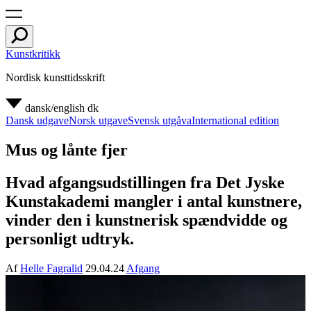
Kunstkritikk
Nordisk kunsttidsskrift
dansk/english
dk
Dansk udgave
Norsk utgave
Svensk utgåva
International edition
Mus og lånte fjer
Hvad afgangsudstillingen fra Det Jyske
Kunstakademi mangler i antal kunstnere,
vinder den i kunstnerisk spændvidde og
personligt udtryk.
Af
Helle Fagralid
29.04.24
Afgang