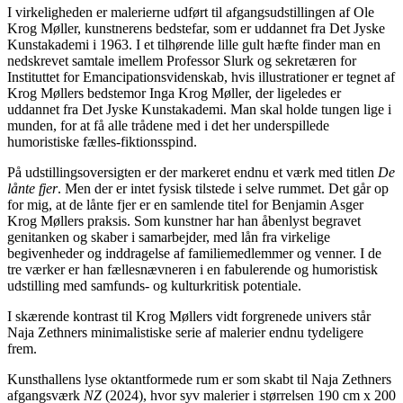
I virkeligheden er malerierne udført til afgangsudstillingen af Ole
Krog Møller, kunstnerens bedstefar, som er uddannet fra Det Jyske
Kunstakademi i 1963. I et tilhørende lille gult hæfte finder man en
nedskrevet samtale imellem Professor Slurk og sekretæren for
Instituttet for Emancipationsvidenskab, hvis illustrationer er tegnet af
Krog Møllers bedstemor Inga Krog Møller, der ligeledes er
uddannet fra Det Jyske Kunstakademi. Man skal holde tungen lige i
munden, for at få alle trådene med i det her underspillede
humoristiske fælles-fiktionsspind.
På udstillingsoversigten er der markeret endnu et værk med titlen
De
lånte fjer
. Men der er intet fysisk tilstede i selve rummet. Det går op
for mig, at de lånte fjer er en samlende titel for Benjamin Asger
Krog Møllers praksis. Som kunstner har han åbenlyst begravet
genitanken og skaber i samarbejder, med lån fra virkelige
begivenheder og inddragelse af familiemedlemmer og venner. I de
tre værker er han fællesnævneren i en fabulerende og humoristisk
udstilling med samfunds- og kulturkritisk potentiale.
I skærende kontrast til Krog Møllers vidt forgrenede univers står
Naja Zethners minimalistiske serie af malerier endnu tydeligere
frem.
Kunsthallens lyse oktantformede rum er som skabt til Naja Zethners
afgangsværk
NZ
(2024), hvor syv malerier i størrelsen 190 cm x 200