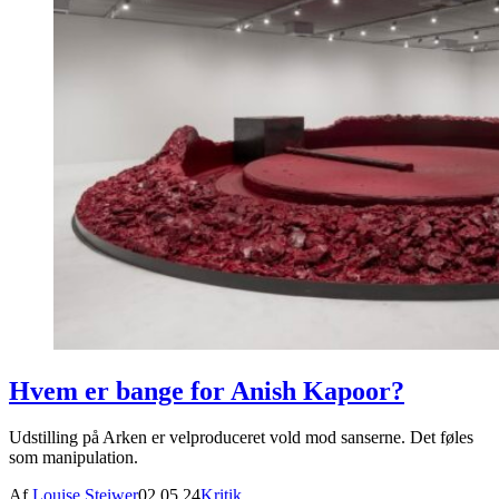
Hvem er bange for Anish Kapoor?
Udstilling på Arken er velproduceret vold mod sanserne. Det føles
som manipulation.
Af
Louise Steiwer
02.05.24
Kritik