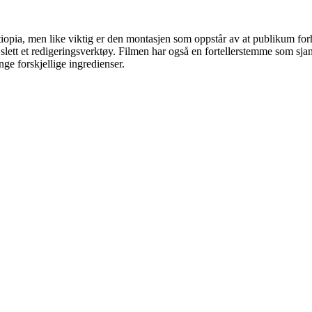
tiopia, men like viktig er den montasjen som oppstår av at publikum forh
 slett et redigeringsverktøy. Filmen har også en fortellerstemme som sja
ge forskjellige ingredienser.