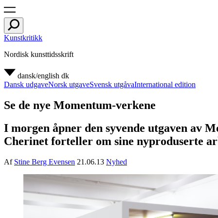
Kunstkritikk
Nordisk kunsttidsskrift
dansk/english
dk
Dansk udgave
Norsk utgave
Svensk utgåva
International edition
Se de nye Momentum-verkene
I morgen åpner den syvende utgaven av M
Cherinet forteller om sine nyproduserte ar
Af
Stine Berg Evensen
21.06.13
Nyhed