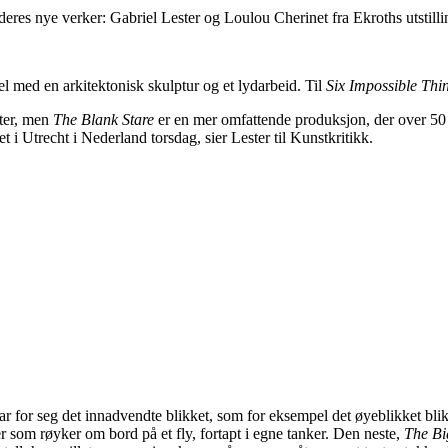
eres nye verker: Gabriel Lester og Loulou Cherinet fra Ekroths utstil
l med en arkitektonisk skulptur og et lydarbeid. Til
Six Impossible Thi
ter, men
The Blank Stare
er en mer omfattende produksjon, der over 50 me
et i Utrecht i Nederland torsdag, sier Lester til Kunstkritikk.
 tar for seg det innadvendte blikket, som for eksempel det øyeblikket blik
r som røyker om bord på et fly, fortapt i egne tanker. Den neste,
The B