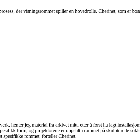
 prosess, der visningsrommet spiller en hovedrolle. Cherinet, som er bos
verk, henter jeg material fra arkivet mitt, etter å først ha lagt installa
 spesifikk form, og projektorene er oppstilt i rommet på skulpturelle sokler
et spesifikke rommet, forteller Cherinet.