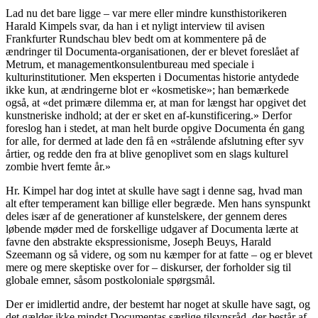
Lad nu det bare ligge – var mere eller mindre kunsthistorikeren
Harald Kimpels svar, da han i et nyligt interview til avisen
Frankfurter Rundschau blev bedt om at kommentere på de
ændringer til Documenta-organisationen, der er blevet foreslået af
Metrum, et managementkonsulentbureau med speciale i
kulturinstitutioner. Men eksperten i Documentas historie antydede
ikke kun, at ændringerne blot er «kosmetiske»; han bemærkede
også, at «det primære dilemma er, at man for længst har opgivet det
kunstneriske indhold; at der er sket en af-kunstificering.» Derfor
foreslog han i stedet, at man helt burde opgive Documenta én gang
for alle, for dermed at lade den få en «strålende afslutning efter syv
årtier, og redde den fra at blive genoplivet som en slags kulturel
zombie hvert femte år.»
Hr. Kimpel har dog intet at skulle have sagt i denne sag, hvad man
alt efter temperament kan billige eller begræde. Men hans synspunkt
deles især af de generationer af kunstelskere, der gennem deres
løbende møder med de forskellige udgaver af Documenta lærte at
favne den abstrakte ekspressionisme, Joseph Beuys, Harald
Szeemann og så videre, og som nu kæmper for at fatte – og er blevet
mere og mere skeptiske over for – diskurser, der forholder sig til
globale emner, såsom postkoloniale spørgsmål.
Der er imidlertid andre, der bestemt har noget at skulle have sagt, og
det gælder ikke mindst Documentas særlige tilsynsråd, der består af