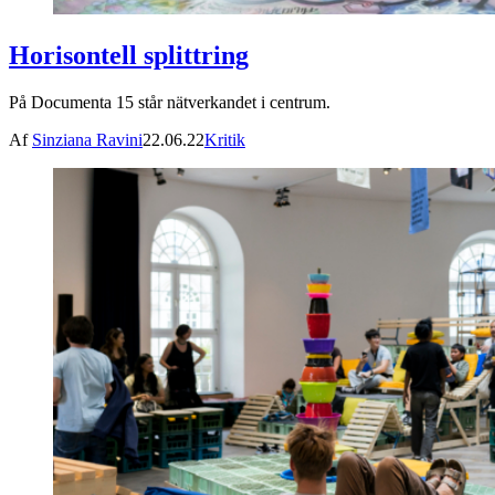
Horisontell splittring
På Documenta 15 står nätverkandet i centrum.
Af
Sinziana Ravini
22.06.22
Kritik