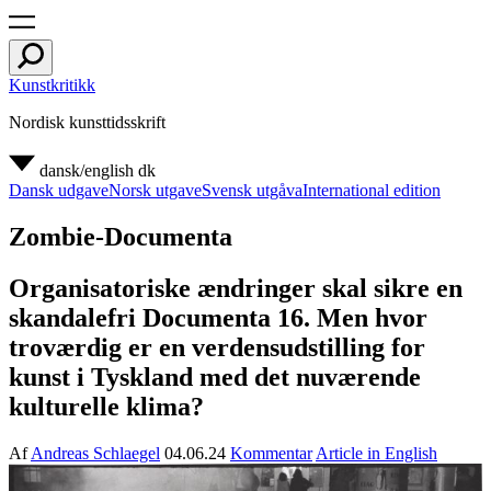
Kunstkritikk
Nordisk kunsttidsskrift
dansk/english
dk
Dansk udgave
Norsk utgave
Svensk utgåva
International edition
Zombie-Documenta
Organisatoriske ændringer skal sikre en
skandalefri Documenta 16. Men hvor
troværdig er en verdensudstilling for
kunst i Tyskland med det nuværende
kulturelle klima?
Af
Andreas Schlaegel
04.06.24
Kommentar
Article in English