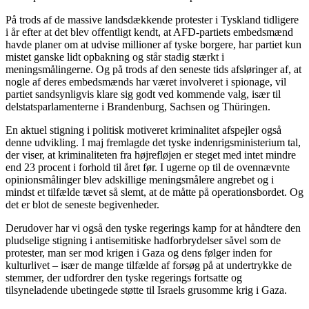
På trods af de massive landsdækkende protester i Tyskland tidligere
i år efter at det blev offentligt kendt, at AFD-partiets embedsmænd
havde planer om at udvise millioner af tyske borgere, har partiet kun
mistet ganske lidt opbakning og står stadig stærkt i
meningsmålingerne. Og på trods af den seneste tids afsløringer af, at
nogle af deres embedsmænds har været involveret i spionage, vil
partiet sandsynligvis klare sig godt ved kommende valg, især til
delstatsparlamenterne i Brandenburg, Sachsen og Thüringen.
En aktuel stigning i politisk motiveret kriminalitet afspejler også
denne udvikling. I maj fremlagde det tyske indenrigsministerium tal,
der viser, at kriminaliteten fra højrefløjen er steget med intet mindre
end 23 procent i forhold til året før. I ugerne op til de ovennævnte
opinionsmålinger blev adskillige meningsmålere angrebet og i
mindst et tilfælde tævet så slemt, at de måtte på operationsbordet. Og
det er blot de seneste begivenheder.
Derudover har vi også den tyske regerings kamp for at håndtere den
pludselige stigning i antisemitiske hadforbrydelser såvel som de
protester, man ser mod krigen i Gaza og dens følger inden for
kulturlivet – især de mange tilfælde af forsøg på at undertrykke de
stemmer, der udfordrer den tyske regerings fortsatte og
tilsyneladende ubetingede støtte til Israels grusomme krig i Gaza.