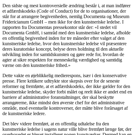
Den sidste og mest kontroversielle ændring består i, at man indfører
et adfærdskodeks (Code of Conduct) for de to organisationer, der
står for at arrangere begivenheden, nemlig Documenta og Museum
Fridericianum GmbH – men ikke for den kunstneriske ledelse. I
rapporten fra Documentas pressekontor står der: «I stedet vil
Documenta GmbH, i samråd med den kunstneriske ledelse, afholde
en offentlig begivenhed inden for tre måneder efter valget af den
kunstneriske ledelse, hvor den kunstneriske ledelse vil præsentere
deres kuratoriske koncept, belyse deres holdning til den aktuelle
udvikling inden for samtidskunsten og gøre rede for, hvordan de
agter at sikre respekten for menneskelig værdighed og samtidig
værne om den kunstneriske frihed.»
Dette vakte en øjeblikkelig medierespons, især i den konservative
presse. Flere kritikere udtrykte stor skepsis over for de seneste
reformer og fremførte, at et adfærdskodeks, der ikke gælder for den
kunstneriske ledelse, skyder forbi målet og reelt ikke er andet end en
barriere af administrative foranstaltninger, der skal beskytte
arrangørerne, ikke mindst den øverste chef for det administrative
område, mod eventuelle kontroverser, der måtte blive forårsaget af
de kunstneriske ledere.
Det blev videre fremført, at en offentlig udtalelse fra den
kunstneriske ledelse i sagens natur ville blive fremført længe før, der
overhovedet er blevet installeret nogen kunstværker. Dermed kan en