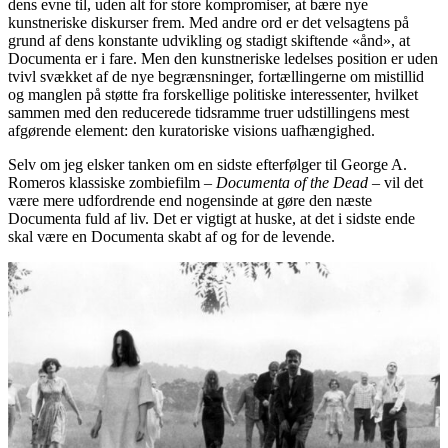
dens evne til, uden alt for store kompromiser, at bære nye
kunstneriske diskurser frem. Med andre ord er det velsagtens på
grund af dens konstante udvikling og stadigt skiftende «ånd», at
Documenta er i fare. Men den kunstneriske ledelses position er uden
tvivl svækket af de nye begrænsninger, fortællingerne om mistillid
og manglen på støtte fra forskellige politiske interessenter, hvilket
sammen med den reducerede tidsramme truer udstillingens mest
afgørende element: den kuratoriske visions uafhængighed.
Selv om jeg elsker tanken om en sidste efterfølger til George A.
Romeros klassiske zombiefilm –
Documenta of the Dead
– vil det
være mere udfordrende end nogensinde at gøre den næste
Documenta fuld af liv. Det er vigtigt at huske, at det i sidste ende
skal være en Documenta skabt af og for de levende.