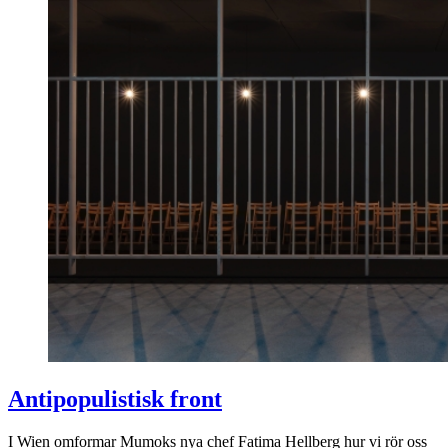
Antipopulistisk front
I Wien omformar Mumoks nya chef Fatima Hellberg hur vi rör oss