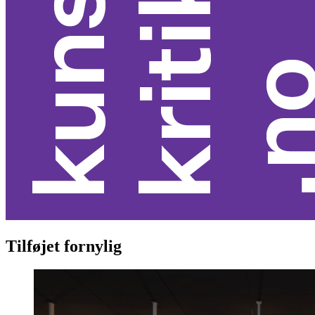
Tilføjet fornylig