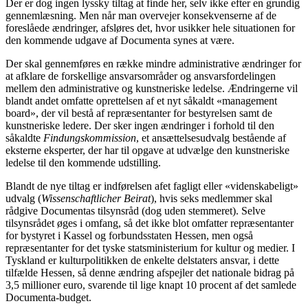
Der er dog ingen lyssky tiltag at finde her, selv ikke efter en grundig
gennemlæsning. Men når man overvejer konsekvenserne af de
foreslåede ændringer, afsløres det, hvor usikker hele situationen for
den kommende udgave af Documenta synes at være.
Der skal gennemføres en række mindre administrative ændringer for
at afklare de forskellige ansvarsområder og ansvarsfordelingen
mellem den administrative og kunstneriske ledelse. Ændringerne vil
blandt andet omfatte oprettelsen af et nyt såkaldt «management
board», der vil bestå af repræsentanter for bestyrelsen samt de
kunstneriske ledere. Der sker ingen ændringer i forhold til den
såkaldte
Findungskommission
, et ansættelsesudvalg bestående af
eksterne eksperter, der har til opgave at udvælge den kunstneriske
ledelse til den kommende udstilling.
Blandt de nye tiltag er indførelsen af ​​et fagligt eller «videnskabeligt»
udvalg (
Wissenschaftlicher Beirat
), hvis seks medlemmer skal
rådgive Documentas tilsynsråd (dog uden stemmeret). Selve
tilsynsrådet øges i omfang, så det ikke blot omfatter repræsentanter
for bystyret i Kassel og forbundsstaten Hessen, men også
repræsentanter for det tyske statsministerium for kultur og medier. I
Tyskland er kulturpolitikken de enkelte delstaters ansvar, i dette
tilfælde Hessen, så denne ændring afspejler det nationale bidrag på
3,5 millioner euro, svarende til lige knapt 10 procent af det samlede
Documenta-budget.