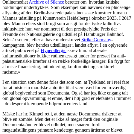
Onlinemediet
Archive of Silence
beretter om, hvordan kritiske
holdninger undertrykkes. Som eksempel kan nævnes den pludselige
aflysning af den Berlin-baserede palæstinensiske kunstner Jumana
Mannas udstilling på Kunstverein Heidelberg i oktober 2023. I 2017
blev Manna ellers stolt brugt som ansigt for det tyske kulturlivs
inklusivitet; hun var nomineret til den prestigefyldte Preis der
Freunde der Nationalgalerie og udstillet på Hamburger Bahnhof.
Seks år senere, efter at have underskrevet
Strike Germany
-
kampagnen, blev hendes udstillinger i landet aflyst. I en oplysende
artikel publiceret på
Hyperallergic
skrev hun: «Liberale
kulturinstitutioner bukker rutinemæssigt under for presset fra anti-
palæstinensiske kræfter af en række forskellige årsager: En frygt for
at miste finansiering, intimidering, konformitet og strukturel
racisme.»
I en situation som denne føles det som om, at Tyskland er i reel fare
for at miste sin moralske autoritet til at være vært for en troværdig
global begivenhed som Documenta. Og så har jeg ikke engang talt
om global opvarmning; et emne, der i høj grad er elefanten i rummet
i de desperat kæmpende bilproducenters land.
Måske har hr. Kimpel ret i, at den næste Documenta risikerer at
blive en zombie. Men det er ikke så meget fordi den originale
Documenta-ånd er blevet udhulet, men snarere fordi
megaudstillingens primære kendetegn gennem årtierne er blevet