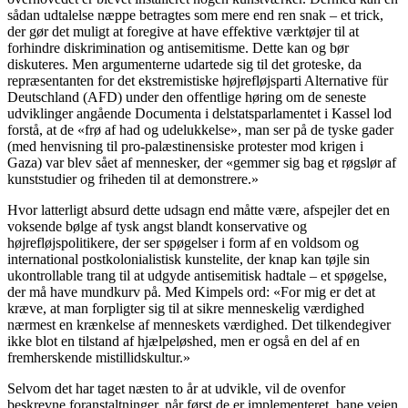
sådan udtalelse næppe betragtes som mere end ren snak – et trick,
der gør det muligt at foregive at have effektive værktøjer til at
forhindre diskrimination og antisemitisme. Dette kan og bør
diskuteres. Men argumenterne udartede sig til det groteske, da
repræsentanten for det ekstremistiske højrefløjsparti Alternative für
Deutschland (AFD) under den offentlige høring om de seneste
udviklinger angående Documenta i delstatsparlamentet i Kassel lod
forstå, at de «frø af had og udelukkelse», man ser på de tyske gader
(med henvisning til pro-palæstinensiske protester mod krigen i
Gaza) var blev sået af mennesker, der «gemmer sig bag et røgslør af
kunststudier og friheden til at demonstrere.»
Hvor latterligt absurd dette udsagn end måtte være, afspejler det en
voksende bølge af tysk angst blandt konservative og
højrefløjspolitikere, der ser spøgelser i form af en voldsom og
international postkolonialistisk kunstelite, der knap kan tøjle sin
ukontrollable trang til at udgyde antisemitisk hadtale – et spøgelse,
der må have mundkurv på. Med Kimpels ord: «For mig er det at
kræve, at man forpligter sig til at sikre menneskelig værdighed
nærmest en krænkelse af menneskets værdighed. Det tilkendegiver
ikke blot en tilstand af hjælpeløshed, men er også en del af en
fremherskende mistillidskultur.»
Selvom det har taget næsten to år at udvikle, vil de ovenfor
beskrevne foranstaltninger, når først de er implementeret, bane vejen