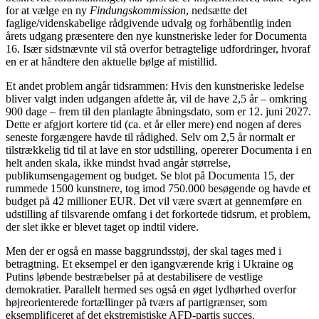
for at vælge en ny
Findungskommission
, nedsætte det
faglige/videnskabelige rådgivende udvalg og forhåbentlig inden
årets udgang præsentere den nye kunstneriske leder for Documenta
16. Især sidstnævnte vil stå overfor betragtelige udfordringer, hvoraf
en er at håndtere den aktuelle bølge af mistillid.
Et andet problem angår tidsrammen: Hvis den kunstneriske ledelse
bliver valgt inden udgangen af ​​dette år, vil de have 2,5 år – omkring
900 dage – frem til den planlagte åbningsdato, som er 12. juni 2027.
Dette er afgjort kortere tid (ca. et år eller mere) end nogen af ​​deres
seneste forgængere havde til rådighed. Selv om 2,5 år normalt er
tilstrækkelig tid til at lave en stor udstilling, opererer Documenta i en
helt anden skala, ikke mindst hvad angår størrelse,
publikumsengagement og budget. Se blot på Documenta 15, der
rummede 1500 kunstnere, tog imod 750.000 besøgende og havde et
budget på 42 millioner EUR. Det vil være svært at gennemføre en
udstilling af tilsvarende omfang i det forkortede tidsrum, et problem,
der slet ikke er blevet taget op indtil videre.
Men der er også en masse baggrundsstøj, der skal tages med i
betragtning. Et eksempel er den igangværende krig i Ukraine og
Putins løbende bestræbelser på at destabilisere de vestlige
demokratier. Parallelt hermed ses også en øget lydhørhed overfor
højreorienterede fortællinger på tværs af partigrænser, som
eksemplificeret af det ekstremistiske AFD-partis succes.