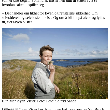
som er blitt begått. Som norsk mister hen tillit til staten av å se
hvordan saken utspiller seg.
– Det handler om likhet for loven og rettstatens sikkerhet. Om
selvråderett og selvbestemmelse. Og om å bli tatt på alvor og lyttes
til, sier Øyen Vister.
Elin Már Øyen Vister. Foto: Foto: Solfrid Sande.
I tillegg til Øyen Vister består gruppen bak oppropet av Siri Broch