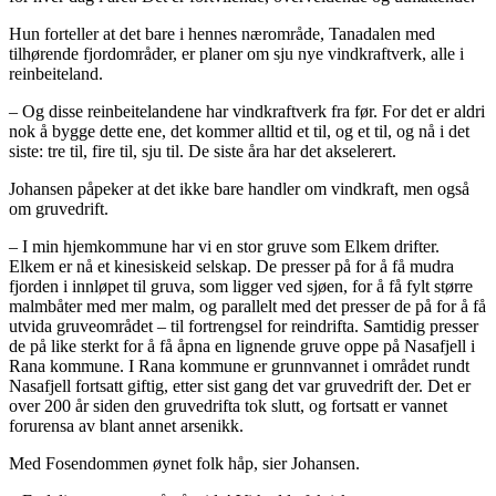
Hun forteller at det bare i hennes nærområde, Tanadalen med
tilhørende fjordområder, er planer om sju nye vindkraftverk, alle i
reinbeiteland.
– Og disse reinbeitelandene har vindkraftverk fra før. For det er aldri
nok å bygge dette ene, det kommer alltid et til, og et til, og nå i det
siste: tre til, fire til, sju til. De siste åra har det akselerert.
Johansen påpeker at det ikke bare handler om vindkraft, men også
om gruvedrift.
– I min hjemkommune har vi en stor gruve som Elkem drifter.
Elkem er nå et kinesiskeid selskap. De presser på for å få mudra
fjorden i innløpet til gruva, som ligger ved sjøen, for å få fylt større
malmbåter med mer malm, og parallelt med det presser de på for å få
utvida gruveområdet – til fortrengsel for reindrifta. Samtidig presser
de på like sterkt for å få åpna en lignende gruve oppe på Nasafjell i
Rana kommune. I Rana kommune er grunnvannet i området rundt
Nasafjell fortsatt giftig, etter sist gang det var gruvedrift der. Det er
over 200 år siden den gruvedrifta tok slutt, og fortsatt er vannet
forurensa av blant annet arsenikk.
Med Fosendommen øynet folk håp, sier Johansen.