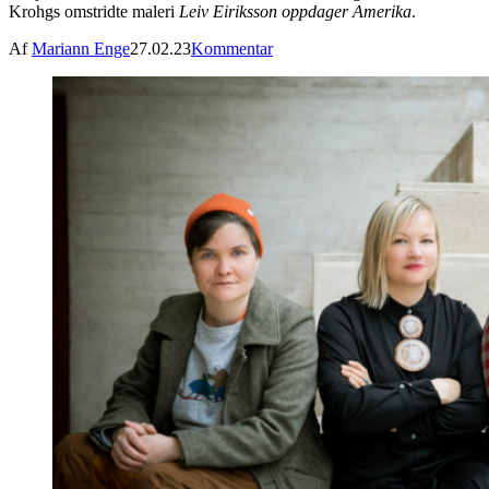
Krohgs omstridte maleri
Leiv Eiriksson oppdager Amerika
.
Af
Mariann Enge
27.02.23
Kommentar