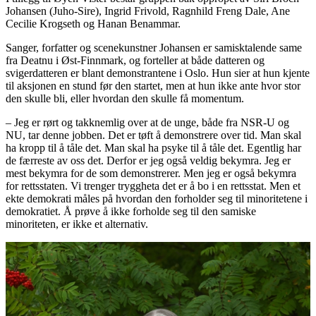
Johansen (Juho-Sire), Ingrid Frivold, Ragnhild Freng Dale, Ane
Cecilie Krogseth og Hanan Benammar.
Sanger, forfatter og scenekunstner Johansen er samisktalende same
fra Deatnu i Øst-Finnmark, og forteller at både datteren og
svigerdatteren er blant demonstrantene i Oslo. Hun sier at hun kjente
til aksjonen en stund før den startet, men at hun ikke ante hvor stor
den skulle bli, eller hvordan den skulle få momentum.
– Jeg er rørt og takknemlig over at de unge, både fra NSR-U og
NU, tar denne jobben. Det er tøft å demonstrere over tid. Man skal
ha kropp til å tåle det. Man skal ha psyke til å tåle det. Egentlig har
de færreste av oss det. Derfor er jeg også veldig bekymra. Jeg er
mest bekymra for de som demonstrerer. Men jeg er også bekymra
for rettsstaten. Vi trenger tryggheta det er å bo i en rettsstat. Men et
ekte demokrati måles på hvordan den forholder seg til minoritetene i
demokratiet. Å prøve å ikke forholde seg til den samiske
minoriteten, er ikke et alternativ.