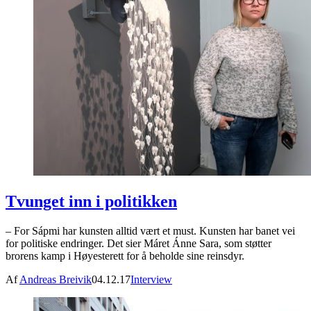
Tvunget inn i politikken
– For Sápmi har kunsten alltid vært et must. Kunsten har banet vei
for politiske endringer. Det sier Máret Ánne Sara, som støtter
brorens kamp i Høyesterett for å beholde sine reinsdyr.
Af
Andreas Breivik
04.12.17
Interview