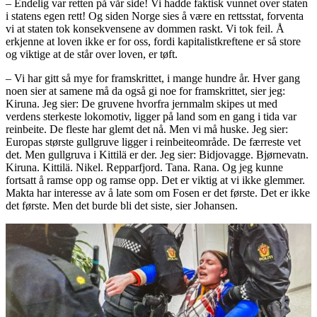
– Endelig var retten på vår side! Vi hadde faktisk vunnet over staten
i statens egen rett! Og siden Norge sies å være en rettsstat, forventa
vi at staten tok konsekvensene av dommen raskt. Vi tok feil. Å
erkjenne at loven ikke er for oss, fordi kapitalistkreftene er så store
og viktige at de står over loven, er tøft.
– Vi har gitt så mye for framskrittet, i mange hundre år. Hver gang
noen sier at samene må da også gi noe for framskrittet, sier jeg:
Kiruna. Jeg sier: De gruvene hvorfra jernmalm skipes ut med
verdens sterkeste lokomotiv, ligger på land som en gang i tida var
reinbeite. De fleste har glemt det nå. Men vi må huske. Jeg sier:
Europas største gullgruve ligger i reinbeiteområde. De færreste vet
det. Men gullgruva i Kittilä er der. Jeg sier: Bidjovagge. Bjørnevatn.
Kiruna. Kittilä. Nikel. Repparfjord. Tana. Rana. Og jeg kunne
fortsatt å ramse opp og ramse opp. Det er viktig at vi ikke glemmer.
Makta har interesse av å late som om Fosen er det første. Det er ikke
det første. Men det burde bli det siste, sier Johansen.