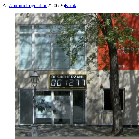
Af
Abirami Logendran
25.06.26
Kritik