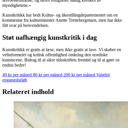
selvbestemmelse, og deres rettigheter stadig krenkes av
myndighetene.»
Kunstkritikk har bedt Kultur- og likestillingdepartementet om en
kommentar fra kulturminister Anette Trettebergstuen, men har ikke
fått svar på henvendelsen.
Støt uafhængig kunstkritik i dag
Kunstkritikk er gratis at læse, men ikke gratis at lave. Vi skaber en
velinformeret og kritisk offentlighed omkring den nordiske
kunstscene. Bidrag til at sikre tidsskriftets fremtid og til at gøre os
endnu bedre!
40 kr per måned
80 kr per måned
200 kr per måned
Valgfrit
engangsbeløb
Relateret indhold