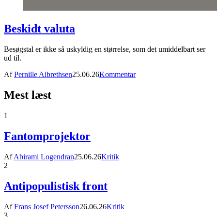
Beskidt valuta
Besøgstal er ikke så uskyldig en størrelse, som det umiddelbart ser
ud til.
Af
Pernille Albrethsen
25.06.26
Kommentar
Mest læst
1
Fantomprojektor
Af
Abirami Logendran
25.06.26
Kritik
2
Antipopulistisk front
Af
Frans Josef Petersson
26.06.26
Kritik
3