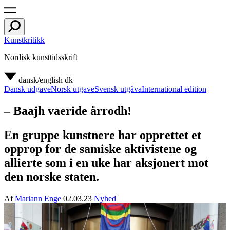
Kunstkritikk
Nordisk kunsttidsskrift
dansk/english
dk
Dansk udgave
Norsk utgave
Svensk utgåva
International edition
– Baajh vaeride årrodh!
En gruppe kunstnere har opprettet et
opprop for de samiske aktivistene og
allierte som i en uke har aksjonert mot
den norske staten.
Af
Mariann Enge
02.03.23
Nyhed