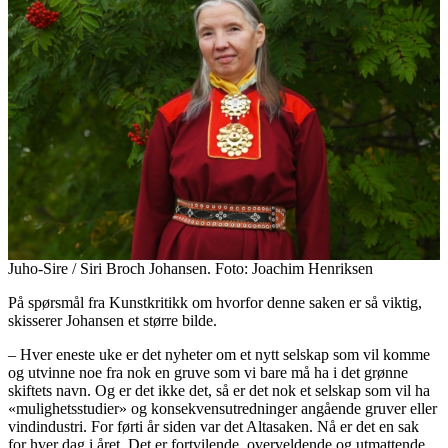
Juho-Sire / Siri Broch Johansen. Foto: Joachim Henriksen
På spørsmål fra Kunstkritikk om hvorfor denne saken er så viktig,
skisserer Johansen et større bilde.
– Hver eneste uke er det nyheter om et nytt selskap som vil komme
og utvinne noe fra nok en gruve som vi bare må ha i det grønne
skiftets navn. Og er det ikke det, så er det nok et selskap som vil ha
«mulighetsstudier» og konsekvensutredninger angående gruver eller
vindindustri. For førti år siden var det Altasaken. Nå er det en sak
for hver dag i året. Det er fortvilende, overveldende og utmattende.