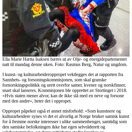
Ella Marie Hætta Isaksen bæres ut av Olje- og energidepartementet
natt til mandag denne uken. Foto: Rasmus Berg, Natur og ungdom.
I kunst- og kulturarbeideroppropet vektlegges det at rapporten fra
Sannhets- og forsoningskommisjonen, som skal granske
fornorskingspolitikk og urett overfor samer, kvener og norskfinner,
snart skal lanseres. Kommisjonen ble opprettet av Stortinget i 2018.
«Hvis staten mener alvor, kan de ikke slå med en neve og forsone
med den andre», heter det i oppropet.
Oppropet påpeker også et annet misforhold: «Som kunstnere og
kulturarbeidere synes vi det er alvorlig at Norge bruker samisk kunst
for å fremme norske interesser i ulike sammenhenger, samtidig som
den samiske befolkningen ikke har egen selvråderett og