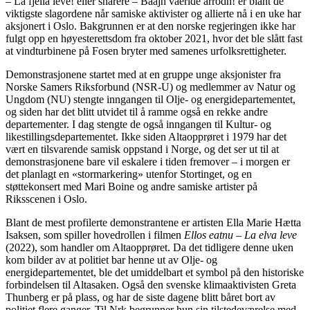
– La fjella leve! eller snarere – Baajh vaeride årrodh! er blant de
viktigste slagordene når samiske aktivister og allierte nå i en uke har
aksjonert i Oslo. Bakgrunnen er at den norske regjeringen ikke har
fulgt opp en høyesterettsdom fra oktober 2021, hvor det ble slått fast
at vindturbinene på Fosen bryter med samenes urfolksrettigheter.
Demonstrasjonene startet med at en gruppe unge aksjonister fra
Norske Samers Riksforbund (NSR-U) og medlemmer av Natur og
Ungdom (NU) stengte inngangen til Olje- og energidepartementet,
og siden har det blitt utvidet til å ramme også en rekke andre
departementer. I dag stengte de også inngangen til Kultur- og
likestillingsdepartementet. Ikke siden Altaopprøret i 1979 har det
vært en tilsvarende samisk oppstand i Norge, og det ser ut til at
demonstrasjonene bare vil eskalere i tiden fremover – i morgen er
det planlagt en «stormarkering» utenfor Stortinget, og en
støttekonsert med Mari Boine og andre samiske artister på
Riksscenen i Oslo.
Blant de mest profilerte demonstrantene er artisten Ella Marie Hætta
Isaksen, som spiller hovedrollen i filmen
Ellos eatnu – La elva leve
(2022), som handler om Altaopprøret. Da det tidligere denne uken
kom bilder av at politiet bar henne ut av Olje- og
energidepartementet, ble det umiddelbart et symbol på den historiske
forbindelsen til Altasaken. Også den svenske klimaaktivisten Greta
Thunberg er på plass, og har de siste dagene blitt båret bort av
politiet flere ganger. Til Nrk begrunner hun sin tilstedeværelse med