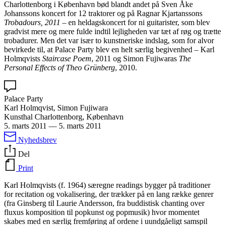
Charlottenborg i København bød blandt andet på Sven Åke
Johanssons koncert for 12 traktorer og på Ragnar Kjartanssons
Trobadours, 2011
– en heldagskoncert for ni guitarister, som blev
gradvist mere og mere fulde indtil lejligheden var tæt af røg og trætte
trobadurer. Men det var især to kunstneriske indslag, som for alvor
bevirkede til, at Palace Party blev en helt særlig begivenhed – Karl
Holmqvists
Staircase Poem
, 2011 og Simon Fujiwaras
The
Personal Effects of Theo Grünberg
, 2010.
Palace Party
Karl Holmqvist, Simon Fujiwara
Kunsthal Charlottenborg, København
5. marts 2011
—
5. marts 2011
Nyhedsbrev
Del
Print
Karl Holmqvists (f. 1964) særegne readings bygger på traditioner
for recitation og vokalisering, der trækker på en lang række genrer
(fra Ginsberg til Laurie Andersson, fra buddistisk chanting over
fluxus komposition til popkunst og popmusik) hvor momentet
skabes med en særlig fremføring af ordene i uundgåeligt samspil