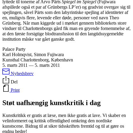
lyttede til tonerne af Arvo Pärts
Spiegel im Spiegel
(Fujiwara
afspillede også et par af Grünbergs LP’er) og gradvist overgav sig til
spejlingen, såvel Pärts som den labyrintiske spejling af identiteter af
en, muligvis flere, levende eller døde, personer ved navn Theo
Grünberg. Når man kiggede ud i mørket gennem bibliotekets store
vinduer til Charlottenborgs gård fik man en gryende fornemmelse af,
at den første forsigtige blodtransfusion til den langtidssygemeldte
institution måske var gået ganske godt.
Palace Party
Karl Holmqvist, Simon Fujiwara
Kunsthal Charlottenborg, København
5. marts 2011
—
5. marts 2011
Nyhedsbrev
Del
Print
Støt uafhængig kunstkritik i dag
Kunstkritikk er gratis at læse, men ikke gratis at lave. Vi skaber en
velinformeret og kritisk offentlighed omkring den nordiske
kunstscene. Bidrag til at sikre tidsskriftets fremtid og til at gøre os
endnu bedre!