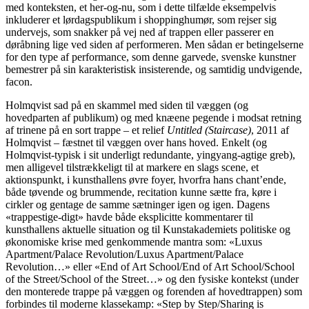
med konteksten, et her-og-nu, som i dette tilfælde eksempelvis
inkluderer et lørdagspublikum i shoppinghumør, som rejser sig
undervejs, som snakker på vej ned af trappen eller passerer en
døråbning lige ved siden af performeren. Men sådan er betingelserne
for den type af performance, som denne garvede, svenske kunstner
bemestrer på sin karakteristisk insisterende, og samtidig undvigende,
facon.
Holmqvist sad på en skammel med siden til væggen (og
hovedparten af publikum) og med knæene pegende i modsat retning
af trinene på en sort trappe – et relief
Untitled (Staircase)
, 2011 af
Holmqvist – fæstnet til væggen over hans hoved. Enkelt (og
Holmqvist-typisk i sit underligt redundante, yingyang-agtige greb),
men alligevel tilstrækkeligt til at markere en slags scene, et
aktionspunkt, i kunsthallens øvre foyer, hvorfra hans chant’ende,
både tøvende og brummende, recitation kunne sætte fra, køre i
cirkler og gentage de samme sætninger igen og igen. Dagens
«trappestige-digt» havde både eksplicitte kommentarer til
kunsthallens aktuelle situation og til Kunstakademiets politiske og
økonomiske krise med genkommende mantra som: «Luxus
Apartment/Palace Revolution/Luxus Apartment/Palace
Revolution…» eller «End of Art School/End of Art School/School
of the Street/School of the Street…» og den fysiske kontekst (under
den monterede trappe på væggen og forenden af hovedtrappen) som
forbindes til moderne klassekamp: «Step by Step/Sharing is