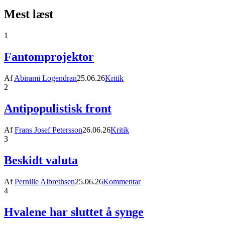
Mest læst
1
Fantomprojektor
Af
Abirami Logendran
25.06.26
Kritik
2
Antipopulistisk front
Af
Frans Josef Petersson
26.06.26
Kritik
3
Beskidt valuta
Af
Pernille Albrethsen
25.06.26
Kommentar
4
Hvalene har sluttet å synge