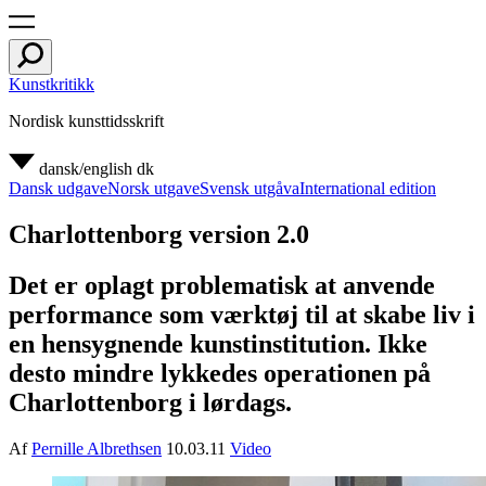
Kunstkritikk
Nordisk kunsttidsskrift
dansk/english
dk
Dansk udgave
Norsk utgave
Svensk utgåva
International edition
Charlottenborg version 2.0
Det er oplagt problematisk at anvende
performance som værktøj til at skabe liv i
en hensygnende kunstinstitution. Ikke
desto mindre lykkedes operationen på
Charlottenborg i lørdags.
Af
Pernille Albrethsen
10.03.11
Video