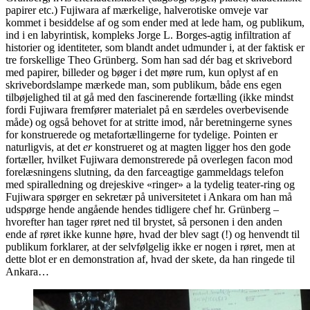
papirer etc.) Fujiwara af mærkelige, halverotiske omveje var
kommet i besiddelse af og som ender med at lede ham, og publikum,
ind i en labyrintisk, kompleks Jorge L. Borges-agtig infiltration af
historier og identiteter, som blandt andet udmunder i, at der faktisk er
tre forskellige Theo Grünberg. Som han sad dér bag et skrivebord
med papirer, billeder og bøger i det møre rum, kun oplyst af en
skrivebordslampe mærkede man, som publikum, både ens egen
tilbøjelighed til at gå med den fascinerende fortælling (ikke mindst
fordi Fujiwara fremfører materialet på en særdeles overbevisende
måde) og også behovet for at stritte imod, når beretningerne synes
for konstruerede og metafortællingerne for tydelige. Pointen er
naturligvis, at det
er
konstrueret og at magten ligger hos den gode
fortæller, hvilket Fujiwara demonstrerede på overlegen facon mod
forelæsningens slutning, da den farceagtige gammeldags telefon
med spiralledning og drejeskive «ringer» a la tydelig teater-ring og
Fujiwara spørger en sekretær på universitetet i Ankara om han må
udspørge hende angående hendes tidligere chef hr. Grünberg –
hvorefter han tager røret ned til brystet, så personen i den anden
ende af røret ikke kunne høre, hvad der blev sagt (!) og henvendt til
publikum forklarer, at der selvfølgelig ikke er nogen i røret, men at
dette blot er en demonstration af, hvad der skete, da han ringede til
Ankara…