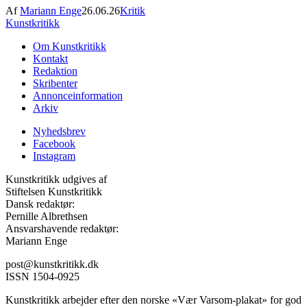
Af
Mariann Enge
26.06.26
Kritik
Kunstkritikk
Om Kunstkritikk
Kontakt
Redaktion
Skribenter
Annonceinformation
Arkiv
Nyhedsbrev
Facebook
Instagram
Kunstkritikk udgives af
Stiftelsen Kunstkritikk
Dansk redaktør:
Pernille Albrethsen
Ansvarshavende redaktør:
Mariann Enge
post@kunstkritikk.dk
ISSN 1504-0925
Kunstkritikk arbejder efter den norske «Vær Varsom-plakat» for god