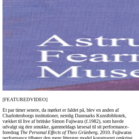
[FEATUREDVIDEO]
Et par timer senere, da mørket er faldet på, blev en anden af
Charlottenborgs institutioner, nemlig Danmarks Kunstbibliotek,
vækket til live af britiske Simon Fujiwara (f.1982), som havde
udvalgt sig den smukke, gammeldags læsesal til sit performance-
foredrag
The Personal Effects of Theo Grünberg
, 2010. Fujiwaras
performance tilhører den mere litterære model konstrueret omkring