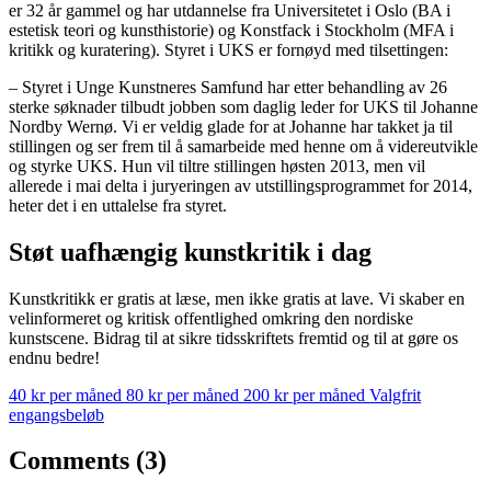
er 32 år gammel og har utdannelse fra Universitetet i Oslo (BA i
estetisk teori og kunsthistorie) og Konstfack i Stockholm (MFA i
kritikk og kuratering). Styret i UKS er fornøyd med tilsettingen:
– Styret i Unge Kunstneres Samfund har etter behandling av 26
sterke søknader tilbudt jobben som daglig leder for UKS til Johanne
Nordby Wernø. Vi er veldig glade for at Johanne har takket ja til
stillingen og ser frem til å samarbeide med henne om å videreutvikle
og styrke UKS. Hun vil tiltre stillingen høsten 2013, men vil
allerede i mai delta i juryeringen av utstillingsprogrammet for 2014,
heter det i en uttalelse fra styret.
Støt uafhængig kunstkritik i dag
Kunstkritikk er gratis at læse, men ikke gratis at lave. Vi skaber en
velinformeret og kritisk offentlighed omkring den nordiske
kunstscene. Bidrag til at sikre tidsskriftets fremtid og til at gøre os
endnu bedre!
40 kr per måned
80 kr per måned
200 kr per måned
Valgfrit
engangsbeløb
Comments (3)