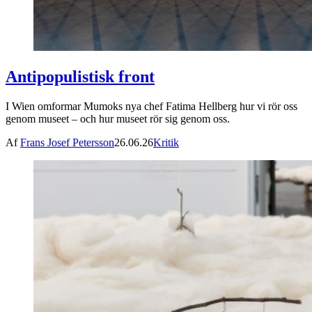
Antipopulistisk front
I Wien omformar Mumoks nya chef Fatima Hellberg hur vi rör oss
genom museet – och hur museet rör sig genom oss.
Af
Frans Josef Petersson
26.06.26
Kritik