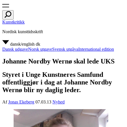
Kunstkritikk
Nordisk kunsttidsskrift
dansk/english
dk
Dansk udgave
Norsk utgave
Svensk utgåva
International edition
Johanne Nordby Wernø skal lede UKS
Styret i Unge Kunstneres Samfund
offentliggjør i dag at Johanne Nordby
Wernø blir ny daglig leder.
Af
Jonas Ekeberg
07.03.13
Nyhed