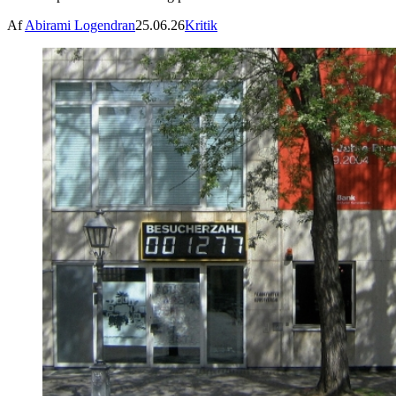
Af
Abirami Logendran
25.06.26
Kritik