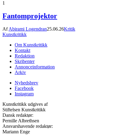
1
Fantomprojektor
Af
Abirami Logendran
25.06.26
Kritik
Kunstkritikk
Om Kunstkritikk
Kontakt
Redaktion
Skribenter
Annonceinformation
Arkiv
Nyhedsbrev
Facebook
Instagram
Kunstkritikk udgives af
Stiftelsen Kunstkritikk
Dansk redaktør:
Pernille Albrethsen
Ansvarshavende redaktør:
Mariann Enge