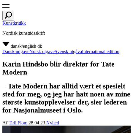
Kunstkritikk
Nordisk kunsttidsskrift
dansk/english
dk
Dansk udgave
Norsk utgave
Svensk utgåva
International edition
Karin Hindsbo blir direktør for Tate
Modern
– Tate Modern har alltid vært et spesielt
sted for meg, og jeg har hatt noen av mine
største kunstopplevelser der, sier lederen
for Nasjonalmuseet i Oslo.
Af
Tiril Flom
28.04.23
Nyhed