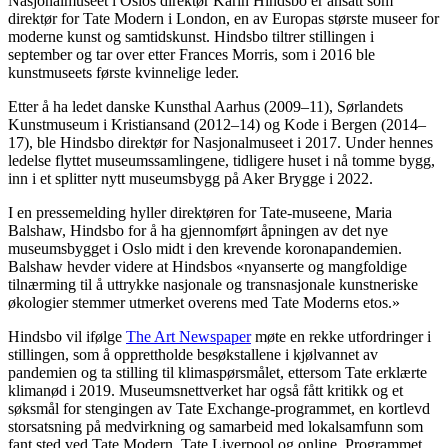
Nasjonalmuseet i Oslos direktør Karin Hindsbo er ansatt som
direktør for Tate Modern i London, en av Europas største museer for
moderne kunst og samtidskunst. Hindsbo tiltrer stillingen i
september og tar over etter Frances Morris, som i 2016 ble
kunstmuseets første kvinnelige leder.
Etter å ha ledet danske Kunsthal Aarhus (2009–11), Sørlandets
Kunstmuseum i Kristiansand (2012–14) og Kode i Bergen (2014–
17), ble Hindsbo direktør for Nasjonalmuseet i 2017. Under hennes
ledelse flyttet museumssamlingene, tidligere huset i nå tomme bygg,
inn i et splitter nytt museumsbygg på Aker Brygge i 2022.
I en pressemelding hyller direktøren for Tate-museene, Maria
Balshaw, Hindsbo for å ha gjennomført åpningen av det nye
museumsbygget i Oslo midt i den krevende koronapandemien.
Balshaw hevder videre at Hindsbos «nyanserte og mangfoldige
tilnærming til å uttrykke nasjonale og transnasjonale kunstneriske
økologier stemmer utmerket overens med Tate Moderns etos.»
Hindsbo vil ifølge
The Art Newspaper
møte en rekke utfordringer i
stillingen, som å opprettholde besøkstallene i kjølvannet av
pandemien og ta stilling til klimaspørsmålet, ettersom Tate erklærte
klimanød i 2019. Museumsnettverket har også fått kritikk og et
søksmål for stengingen av Tate Exchange-programmet, en kortlevd
storsatsning på medvirkning og samarbeid med lokalsamfunn som
fant sted ved Tate Modern, Tate Liverpool og online. Programmet