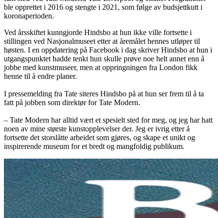
ble opprettet i 2016 og stengte i 2021, som følge av budsjettkutt i
koronaperioden.
Ved årsskiftet kunngjorde Hindsbo at hun ikke ville fortsette i
stillingen ved Nasjonalmuseet etter at åremålet hennes utløper til
høsten. I en oppdatering på Facebook i dag skriver Hindsbo at hun i
utgangspunktet hadde tenkt hun skulle prøve noe helt annet enn å
jobbe med kunstmuseer, men at oppringningen fra London fikk
henne til å endre planer.
I pressemelding fra Tate siteres Hindsbo på at hun ser frem til å ta
fatt på jobben som direktør for Tate Modern.
– Tate Modern har alltid vært et spesielt sted for meg, og jeg har hatt
noen av mine største kunstopplevelser der. Jeg er ivrig etter å
fortsette det storslåtte arbeidet som gjøres, og skape et unikt og
inspirerende museum for et bredt og mangfoldig publikum.