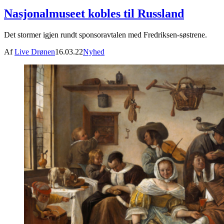
Nasjonalmuseet kobles til Russland
Det stormer igjen rundt sponsoravtalen med Fredriksen-søstrene.
Af
Live Drønen
16.03.22
Nyhed