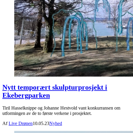
Nytt temporært skulpturprosjekt i
Ekebergparken
Tiril Hasselknippe og Johanne Hestvold vant konkurransen om
utformingen av de to første verkene i prosjektet.
Af
Live Drønen
10.05.23
Nyhed