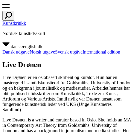
Kunstkritikk
Nordisk kunsttidsskrift
dansk/english
dk
Dansk udgave
Norsk utgave
Svensk utgåva
International edition
Live Drønen
Live Drønen er en oslobasert skribent og kurator. Hun har en
mastergrad i samtidskunstteori fra Goldsmiths, University of London
og en bakgrunn i journalistikk og mediestudier. Arbeidet hennes har
blitt publisert i tidsskrifter som Kunstkritikk, Texte zur Kunst,
Artforum og Various Artists. Inntil nylig var Drønen ansatt som
fungerende kunstnerisk leder ved UKS (Unge Kunstneres
Samfund).
Live Drønen is a writer and curator based in Oslo. She holds an MA
in Contemporary Art Theory from Goldsmiths, University of
London and has a background in journalism and media studies. Her