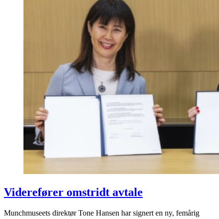
Viderefører omstridt avtale
Munchmuseets direktør Tone Hansen har signert en ny, femårig