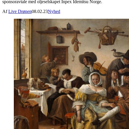
sponsoravtale med oljeselskapet Inpex Idemitsu Norge.
Af
Live Drønen
08.02.23
Nyhed