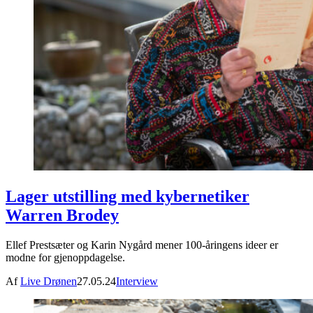
Lager utstilling med kybernetiker
Warren Brodey
Ellef Prestsæter og Karin Nygård mener 100-åringens ideer er
modne for gjenoppdagelse.
Af
Live Drønen
27.05.24
Interview