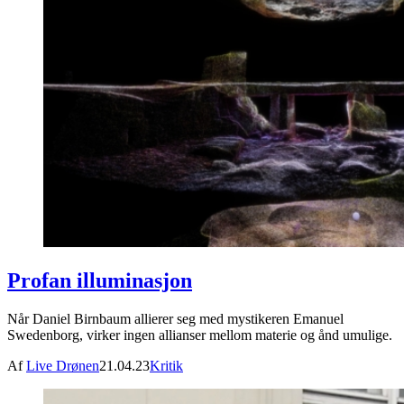
Profan illuminasjon
Når Daniel Birnbaum allierer seg med mystikeren Emanuel
Swedenborg, virker ingen allianser mellom materie og ånd umulige.
Af
Live Drønen
21.04.23
Kritik