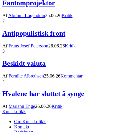
Fantomprojektor
Af
Abirami Logendran
25.06.26
Kritik
2
Antipopulistisk front
Af
Frans Josef Petersson
26.06.26
Kritik
3
Beskidt valuta
Af
Pernille Albrethsen
25.06.26
Kommentar
4
Hvalene har sluttet å synge
Af
Mariann Enge
26.06.26
Kritik
Kunstkritikk
Om Kunstkritikk
Kontakt