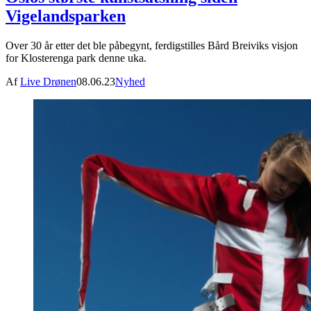
Vigelandsparken
Over 30 år etter det ble påbegynt, ferdigstilles Bård Breiviks visjon
for Klosterenga park denne uka.
Af
Live Drønen
08.06.23
Nyhed