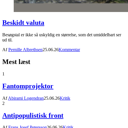
Beskidt valuta
Besøgstal er ikke så uskyldig en størrelse, som det umiddelbart ser
ud til.
Af
Pernille Albrethsen
25.06.26
Kommentar
Mest læst
1
Fantomprojektor
Af
Abirami Logendran
25.06.26
Kritik
2
Antipopulistisk front
Af
Frans Josef Petersson
26.06.26
Kritik