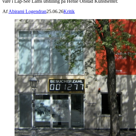
våre i Lap-See Lams utstilling på Henie Onstad Kunstsenter.
Af
Abirami Logendran
25.06.26
Kritik