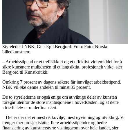
Styreleder i NBK, Geir Egil Bergjord. Foto: Foto: Norske
billedkunstnere.
– Arbeidsstipend er et treffsikkert og et effektivt virkemiddel for å
sikre kunstnere muligheten til et langsiktig, profesjonelt virke, sier
Bergjord til Kunstkritikk.
Omkring 7 prosent av dagens søkere får innvilget arbeidsstipend.
NBK vil øke denne andelen til minst 35 prosent.
De to styrelederne er også enige om at viktige deler av kunsten
foregår utenfor de store institusjonene i hovedstaden, og at dette
«frie feltet» er underfinansiert.
– Det er der det er mest risikovilje, mest nyvinning og utvikling. Vi
trenger mer prosjektstøtte, flere arbeidsstipender og bedre
finansiering av kunstnerstyrte visningsrom over hele landet, sier