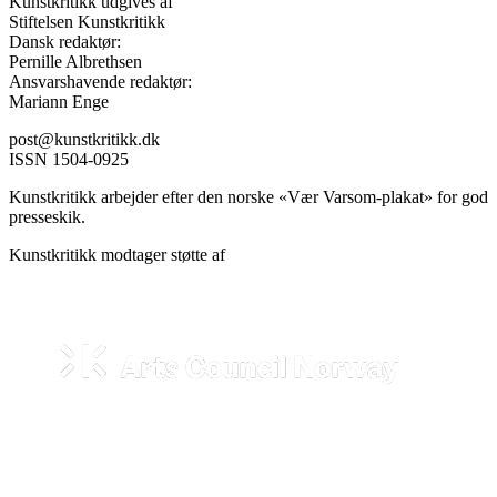
Kunstkritikk udgives af
Stiftelsen Kunstkritikk
Dansk redaktør:
Pernille Albrethsen
Ansvarshavende redaktør:
Mariann Enge
post@kunstkritikk.dk
ISSN 1504-0925
Kunstkritikk arbejder efter den norske «Vær Varsom-plakat» for god
presseskik.
Kunstkritikk modtager støtte af