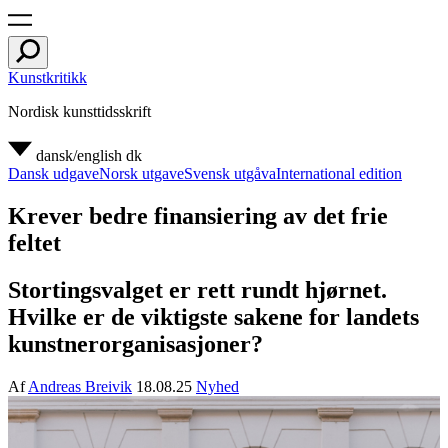
Kunstkritikk
Nordisk kunsttidsskrift
dansk/english
dk
Dansk udgave
Norsk utgave
Svensk utgåva
International edition
Krever bedre finansiering av det frie
feltet
Stortingsvalget er rett rundt hjørnet.
Hvilke er de viktigste sakene for landets
kunstnerorganisasjoner?
Af
Andreas Breivik
18.08.25
Nyhed