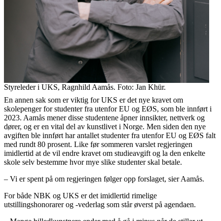
Styreleder i UKS, Ragnhild Aamås. Foto: Jan Khür.
En annen sak som er viktig for UKS er det nye kravet om
skolepenger for studenter fra utenfor EU og EØS, som ble innført i
2023. Aamås mener disse studentene åpner innsikter, nettverk og
dører, og er en vital del av kunstlivet i Norge. Men siden den nye
avgiften ble innført har antallet studenter fra utenfor EU og EØS falt
med rundt 80 prosent. Like før sommeren varslet regjeringen
imidlertid at de vil endre kravet om studieavgift og la den enkelte
skole selv bestemme hvor mye slike studenter skal betale.
– Vi er spent på om regjeringen følger opp forslaget, sier Aamås.
For både NBK og UKS er det imidlertid rimelige
utstillingshonorarer og -vederlag som står øverst på agendaen.