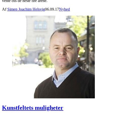
vente oss de neste fire årene.
Af
Simen Joachim Helsvig
06.09.17
Nyhed
Kunstfeltets muligheter