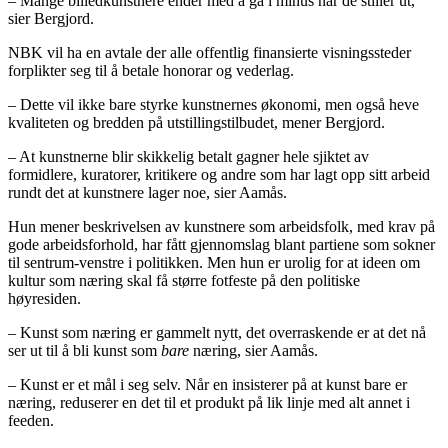
– Mange billedkunstnere ender med å gå i minus når de stiller ut,
sier Bergjord.
NBK vil ha en avtale der alle offentlig finansierte visningssteder
forplikter seg til å betale honorar og vederlag.
– Dette vil ikke bare styrke kunstnernes økonomi, men også heve
kvaliteten og bredden på utstillingstilbudet, mener Bergjord.
– At kunstnerne blir skikkelig betalt gagner hele sjiktet av
formidlere, kuratorer, kritikere og andre som har lagt opp sitt arbeid
rundt det at kunstnere lager noe, sier Aamås.
Hun mener beskrivelsen av kunstnere som arbeidsfolk, med krav på
gode arbeidsforhold, har fått gjennomslag blant partiene som sokner
til sentrum-venstre i politikken. Men hun er urolig for at ideen om
kultur som næring skal få større fotfeste på den politiske
høyresiden.
– Kunst som næring er gammelt nytt, det overraskende er at det nå
ser ut til å bli kunst som
bare
næring, sier Aamås.
– Kunst er et mål i seg selv. Når en insisterer på at kunst bare er
næring, reduserer en det til et produkt på lik linje med alt annet i
feeden.