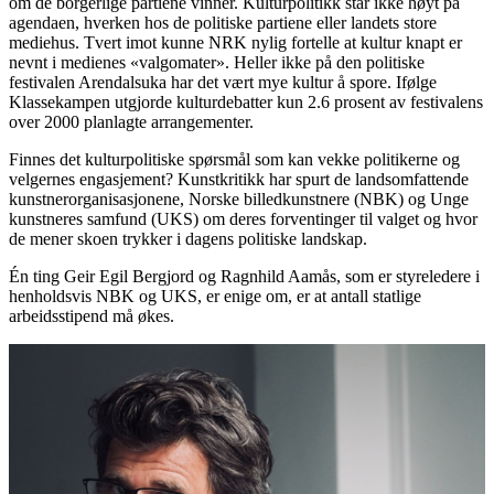
om de borgerlige partiene vinner. Kulturpolitikk står ikke høyt på
agendaen, hverken hos de politiske partiene eller landets store
mediehus. Tvert imot kunne NRK nylig fortelle at kultur knapt er
nevnt i medienes «valgomater». Heller ikke på den politiske
festivalen Arendalsuka har det vært mye kultur å spore. Ifølge
Klassekampen utgjorde kulturdebatter kun 2.6 prosent av festivalens
over 2000 planlagte arrangementer.
Finnes det kulturpolitiske spørsmål som kan vekke politikerne og
velgernes engasjement? Kunstkritikk har spurt de landsomfattende
kunstnerorganisasjonene, Norske billedkunstnere (NBK) og Unge
kunstneres samfund (UKS) om deres forventinger til valget og hvor
de mener skoen trykker i dagens politiske landskap.
Én ting Geir Egil Bergjord og Ragnhild Aamås, som er styreledere i
henholdsvis NBK og UKS, er enige om, er at antall statlige
arbeidsstipend må økes.