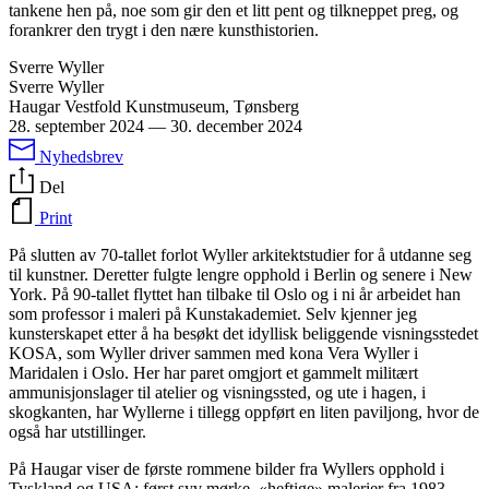
tankene hen på, noe som gir den et litt pent og tilkneppet preg, og
forankrer den trygt i den nære kunsthistorien.
Sverre Wyller
Sverre Wyller
Haugar Vestfold Kunstmuseum, Tønsberg
28. september 2024
—
30. december 2024
Nyhedsbrev
Del
Print
På slutten av 70-tallet forlot Wyller arkitektstudier for å utdanne seg
til kunstner. Deretter fulgte lengre opphold i Berlin og senere i New
York. På 90-tallet flyttet han tilbake til Oslo og i ni år arbeidet han
som professor i maleri på Kunstakademiet. Selv kjenner jeg
kunsterskapet etter å ha besøkt det idyllisk beliggende visningsstedet
KOSA, som Wyller driver sammen med kona Vera Wyller i
Maridalen i Oslo. Her har paret omgjort et gammelt militært
ammunisjonslager til atelier og visningssted, og ute i hagen, i
skogkanten, har Wyllerne i tillegg oppført en liten paviljong, hvor de
også har utstillinger.
På Haugar viser de første rommene bilder fra Wyllers opphold i
Tyskland og USA: først syv mørke, «heftige» malerier fra 1983,