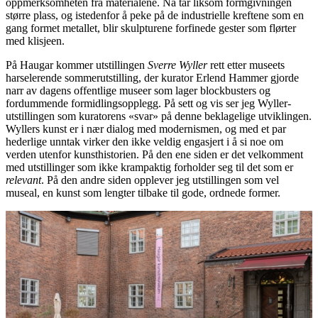
oppmerksomheten fra materialene. Nå tar liksom formgivningen
større plass, og istedenfor å peke på de industrielle kreftene som en
gang formet metallet, blir skulpturene forfinede gester som flørter
med klisjeen.
På Haugar kommer utstillingen
Sverre Wyller
rett etter museets
harselerende sommerutstilling, der kurator Erlend Hammer gjorde
narr av dagens offentlige museer som lager blockbusters og
fordummende formidlingsopplegg. På sett og vis ser jeg Wyller-
utstillingen som kuratorens «svar» på denne beklagelige utviklingen.
Wyllers kunst er i nær dialog med modernismen, og med et par
hederlige unntak virker den ikke veldig engasjert i å si noe om
verden utenfor kunsthistorien. På den ene siden er det velkomment
med utstillinger som ikke krampaktig forholder seg til det som er
relevant
. På den andre siden opplever jeg utstillingen som vel
museal, en kunst som lengter tilbake til gode, ordnede former.