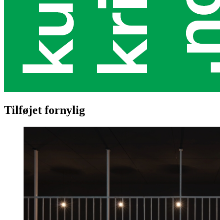
Tilføjet fornylig