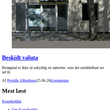
Beskidt valuta
Besøgstal er ikke så uskyldig en størrelse, som det umiddelbart ser
ud til.
Af
Pernille Albrethsen
25.06.26
Kommentar
Mest læst
Kunstkritikk
Om Kunstkritikk