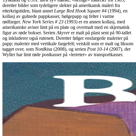
deretter bilder som tydeligere slekter på amerikansk maleri fra
etterkrigstiden, blant annet
Large Red Hook Square #4
(1994)
,
en
kollasj av gulnede pappkasser, bølgepapp og felter i varme
rødfarger.
New York Series # 23
(1993) er en annen kollasj, med
amerikanske aviser limt på en plate og overmalt med en skjematisk
figur av røde bokser. Serien
Akyver
er malt på plast sent på 90-tallet
og inkluderer også rutenett. Deretter følger ensfargede malerier på
papp; malerier med vertikale fargefelt; veiskilt som er malt og liksom
tagget over, som
Nordkisa
(2008), og serien
Post 10-14
(2007), der
Wyller har limt røde postkasser på «lerreter» av transportkasser.