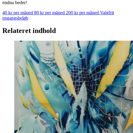
endnu bedre!
40 kr per måned
80 kr per måned
200 kr per måned
Valgfrit
engangsbeløb
Relateret indhold