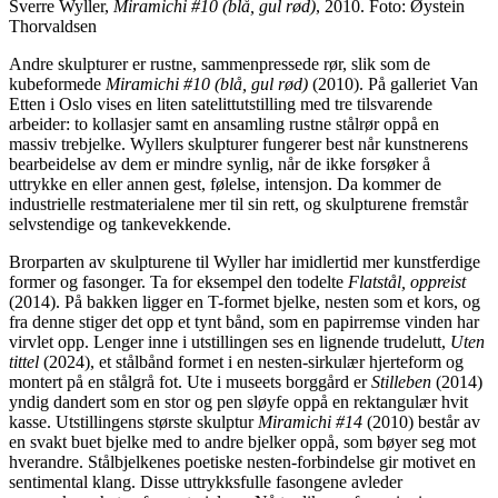
Sverre Wyller,
Miramichi #10 (blå, gul rød)
, 2010. Foto: Øystein
Thorvaldsen
Andre skulpturer er rustne, sammenpressede rør, slik som de
kubeformede
Miramichi #10 (blå, gul rød)
(2010). På galleriet Van
Etten i Oslo vises en liten satelittutstilling med tre tilsvarende
arbeider: to kollasjer samt en ansamling rustne stålrør oppå en
massiv trebjelke. Wyllers skulpturer fungerer best når kunstnerens
bearbeidelse av dem er mindre synlig, når de ikke forsøker å
uttrykke en eller annen gest, følelse, intensjon. Da kommer de
industrielle restmaterialene mer til sin rett, og skulpturene fremstår
selvstendige og tankevekkende.
Brorparten av skulpturene til Wyller har imidlertid mer kunstferdige
former og fasonger. Ta for eksempel den todelte
Flatstål, oppreist
(2014). På bakken ligger en T-formet bjelke, nesten som et kors, og
fra denne stiger det opp et tynt bånd, som en papirremse vinden har
virvlet opp. Lenger inne i utstillingen ses en lignende trudelutt,
Uten
tittel
(2024), et stålbånd formet i en nesten-sirkulær hjerteform og
montert på en stålgrå fot. Ute i museets borggård er
Stilleben
(2014)
yndig dandert som en stor og pen sløyfe oppå en rektangulær hvit
kasse. Utstillingens største skulptur
Miramichi #14
(2010) består av
en svakt buet bjelke med to andre bjelker oppå, som bøyer seg mot
hverandre. Stålbjelkenes poetiske nesten-forbindelse gir motivet en
sentimental klang. Disse uttrykksfulle fasongene avleder