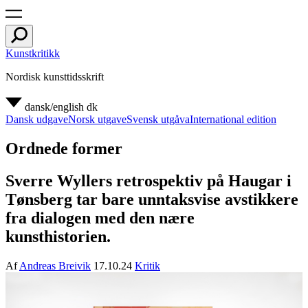
Kunstkritikk
Nordisk kunsttidsskrift
dansk/english
dk
Dansk udgave
Norsk utgave
Svensk utgåva
International edition
Ordnede former
Sverre Wyllers retrospektiv på Haugar i
Tønsberg tar bare unntaksvise avstikkere
fra dialogen med den nære
kunsthistorien.
Af
Andreas Breivik
17.10.24
Kritik