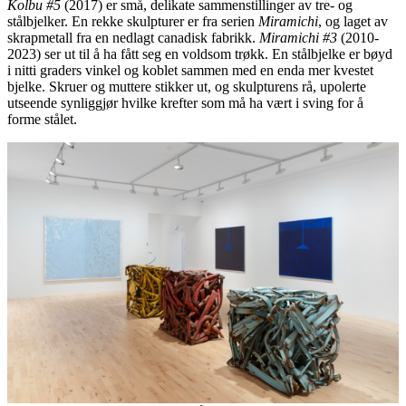
Kolbu #5
(2017) er små, delikate sammenstillinger av tre- og
stålbjelker. En rekke skulpturer er fra serien
Miramichi
, og laget av
skrapmetall fra en nedlagt canadisk fabrikk.
Miramichi #3
(2010-
2023) ser ut til å ha fått seg en voldsom trøkk. En stålbjelke er bøyd
i nitti graders vinkel og koblet sammen med en enda mer kvestet
bjelke. Skruer og muttere stikker ut, og skulpturens rå, upolerte
utseende synliggjør hvilke krefter som må ha vært i sving for å
forme stålet.