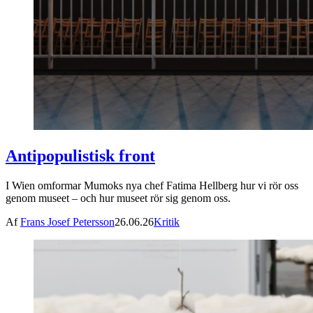
Antipopulistisk front
I Wien omformar Mumoks nya chef Fatima Hellberg hur vi rör oss
genom museet – och hur museet rör sig genom oss.
Af
Frans Josef Petersson
26.06.26
Kritik