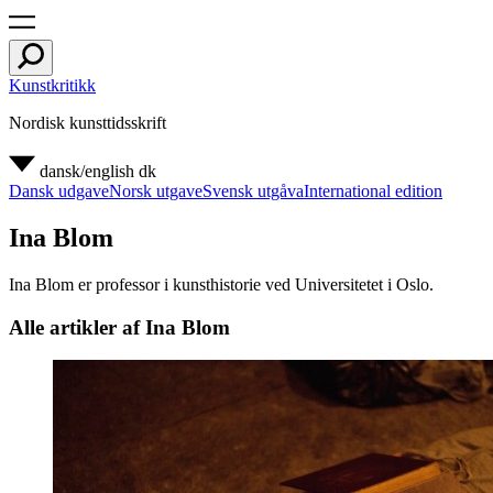
Kunstkritikk
Nordisk kunsttidsskrift
dansk/english
dk
Dansk udgave
Norsk utgave
Svensk utgåva
International edition
Ina Blom
Ina Blom er professor i kunsthistorie ved Universitetet i Oslo.
Alle artikler af Ina Blom