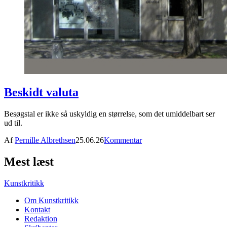
Beskidt valuta
Besøgstal er ikke så uskyldig en størrelse, som det umiddelbart ser
ud til.
Af
Pernille Albrethsen
25.06.26
Kommentar
Mest læst
Kunstkritikk
Om Kunstkritikk
Kontakt
Redaktion