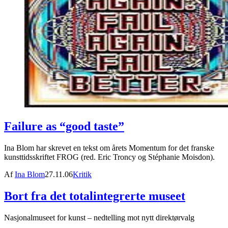
Failure as “good taste”
Ina Blom har skrevet en tekst om årets Momentum for det franske
kunsttidsskriftet FROG (red. Eric Troncy og Stéphanie Moisdon).
Af
Ina Blom
27.11.06
Kritik
Bort fra det totalintegrerte museet
Nasjonalmuseet for kunst – nedtelling mot nytt direktørvalg