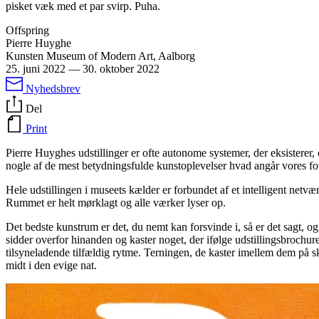
pisket væk med et par svirp. Puha.
Offspring
Pierre Huyghe
Kunsten Museum of Modern Art, Aalborg
25. juni 2022
—
30. oktober 2022
Nyhedsbrev
Del
Print
Pierre Huyghes udstillinger er ofte autonome systemer, der eksisterer
nogle af de mest betydningsfulde kunstoplevelser hvad angår vores fo
Hele udstillingen i museets kælder er forbundet af et intelligent net
Rummet er helt mørklagt og alle værker lyser op.
Det bedste kunstrum er det, du nemt kan forsvinde i, så er det sagt, o
sidder overfor hinanden og kaster noget, der ifølge udstillingsbrochure
tilsyneladende tilfældig rytme. Terningen, de kaster imellem dem på skif
midt i den evige nat.