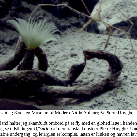
he artist; Kunsten Museum of Modern Art in Aalborg © Pierre Huyghe
lland halter jeg skamfuldt ombord på et fly med en glohed latte i hånde
og se udstillingen
Offspring
af den franske kunstner Pierre Huyghe. Under
te undergang, og letargien er komplet, latten er lunken og havren lav