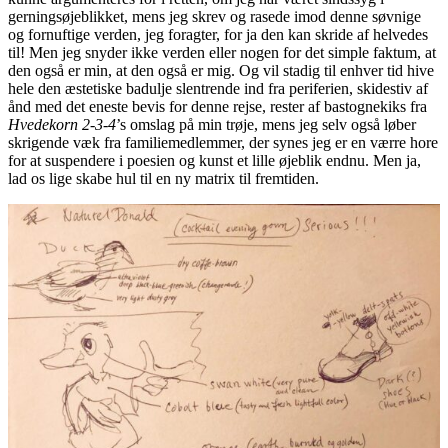
gerningsøjeblikket, mens jeg skrev og rasede imod denne søvnige
og fornuftige verden, jeg foragter, for ja den kan skride af helvedes
til! Men jeg snyder ikke verden eller nogen for det simple faktum, at
den også er min, at den også er mig. Og vil stadig til enhver tid hive
hele den æstetiske badulje slentrende ind fra periferien, skidestiv af
ånd med det eneste bevis for denne rejse, rester af bastognekiks fra
Hvedekorn 2-3-4
’s omslag på min trøje, mens jeg selv også løber
skrigende væk fra familiemedlemmer, der synes jeg er en værre hore
for at suspendere i poesien og kunst et lille øjeblik endnu. Men ja,
lad os lige skabe hul til en ny matrix til fremtiden.