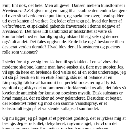
Fint, fint nok, det hele. Men alligevel. Dansen mellem kunstformer i
Hvedekorn 2-3-4
giver mig en trang til at skubbe den endnu længere
ud over sit selverklærede punktum, og spekulere over, hvad spilder
ud over kanten af værket. Jeg leder efter tegn på, hvad der lurer af
weltschmerz,
et spektakel gabende fraværende i denne udgave af
Hvedekorn.
Det føles lidt uambitiøst af tidsskriftet at være så
komfortabel med en barnlig og sky afstand til sig selv og dermed
også alt andet. Det føles opgivende. Er de ikke også beskuere til en
desperat verden derude? Hvad blev der af kunstneren og poetens
rolle som visionær?
I stedet for at give sig ironisk hen til spektaklet af en selvbevidst
moderne skæbne, kunne man have ønsket sig flere nye utopier. Jeg
vil sgu da høre en brølende flod vælte ud af en rodet underetage, jeg
vil stå på tærsklen til en etisk åbning, slås ud af balance af en
førsproglig følelse af harmoni i en perfekt orkestrering af lyrisk
symfoni og afskyr det udtømmende forklarende i os alle, det føles så
kvælende antitetisk for kunst og poesiens mystik. Etisk substans er,
hvad mangler, der rækker ud over gelænderet. Desuden: et begær,
der kollektivt retter sig mod den samme Vanishspray, er et
katastrofalt tegn på et varslende kollaps af samfundet.
Og nu ligger jeg på taget af et plyndret godstog, det er lykkes mig at
bestige. Jeg er udsultet, dehydreret, i søvnmangel, i tvivl om det
kunne argumenteres for i retten, om jeg har været sindssyg i