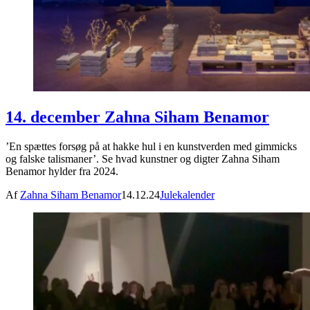
14. december Zahna Siham Benamor
’En spættes forsøg på at hakke hul i en kunstverden med gimmicks
og falske talismaner’. Se hvad kunstner og digter Zahna Siham
Benamor hylder fra 2024.
Af
Zahna Siham Benamor
14.12.24
Julekalender