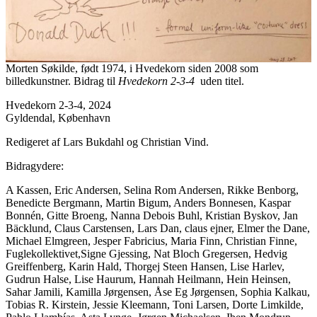
Morten Søkilde, født 1974, i Hvedekorn siden 2008 som
billedkunstner. Bidrag til
Hvedekorn 2-3-4
uden titel.
Hvedekorn 2-3-4, 2024
Gyldendal, København
Redigeret af Lars Bukdahl og Christian Vind.
Bidragydere:
A Kassen, Eric Andersen, Selina Rom Andersen, Rikke Benborg,
Benedicte Bergmann, Martin Bigum, Anders Bonnesen, Kaspar
Bonnén, Gitte Broeng, Nanna Debois Buhl, Kristian Byskov, Jan
Bäcklund, Claus Carstensen, Lars Dan, claus ejner, Elmer the Dane,
Michael Elmgreen, Jesper Fabricius, Maria Finn, Christian Finne,
Fuglekollektivet,Signe Gjessing, Nat Bloch Gregersen, Hedvig
Greiffenberg, Karin Hald, Thorgej Steen Hansen, Lise Harlev,
Gudrun Halse, Lise Haurum, Hannah Heilmann, Hein Heinsen,
Sahar Jamili, Kamilla Jørgensen, Åse Eg Jørgensen, Sophia Kalkau,
Tobias R. Kirstein, Jessie Kleemann, Toni Larsen, Dorte Limkilde,