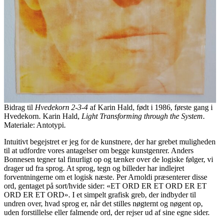
Bidrag til
Hvedekorn 2-3-4
af Karin Hald, født i 1986, første gang i
Hvedekorn. Karin Hald,
Light Transforming through the System
.
Materiale: Antotypi.
Intuitivt begejstret er jeg for de kunstnere, der har grebet muligheden
til at udfordre vores antagelser om begge kunstgenrer. Anders
Bonnesen tegner tal finurligt op og tænker over de logiske følger, vi
drager ud fra sprog. At sprog, tegn og billeder har indlejret
forventningerne om et logisk næste. Per Arnoldi præsenterer disse
ord, gentaget på sort/hvide sider: «ET ORD ER ET ORD ER ET
ORD ER ET ORD». I et simpelt grafisk greb, der indbyder til
undren over, hvad sprog er, når det stilles nøgternt og nøgent op,
uden forstillelse eller falmende ord, der rejser ud af sine egne sider.