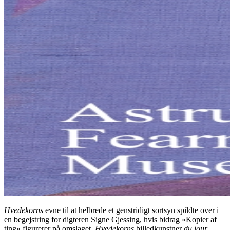
Hvedekorns
evne til at helbrede et genstridigt sortsyn spildte over i
en begejstring for digteren Signe Gjessing, hvis bidrag «Kopier af
ting» figurerer på omslaget.
Hvedekorns
billedkunstner
du jour