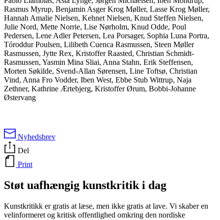
Pablo Llambías, Asta Lynge, Jørgen Michaelsen, Iben Mondrup,
Rasmus Myrup, Benjamin Asger Krog Møller, Lasse Krog Møller,
Hannah Amalie Nielsen, Kehnet Nielsen, Knud Steffen Nielsen,
Julie Nord, Mette Norrie, Lise Nørholm, Knud Odde, Poul
Pedersen, Lene Adler Petersen, Lea Porsager, Sophia Luna Portra,
Tóroddur Poulsen, Lilibeth Cuenca Rasmussen, Steen Møller
Rasmussen, Jytte Rex, Kristoffer Raasted, Christian Schmidt-
Rasmussen, Yasmin Mina Sliai, Anna Stahn, Erik Steffensen,
Morten Søkilde, Svend-Allan Sørensen, Line Toftsø, Christian
Vind, Anna Fro Vodder, Iben West, Ebbe Stub Wittrup, Naja
Zethner, Kathrine Ærtebjerg, Kristoffer Ørum, Bobbi-Johanne
Østervang
Nyhedsbrev
Del
Print
Støt uafhængig kunstkritik i dag
Kunstkritikk er gratis at læse, men ikke gratis at lave. Vi skaber en
velinformeret og kritisk offentlighed omkring den nordiske