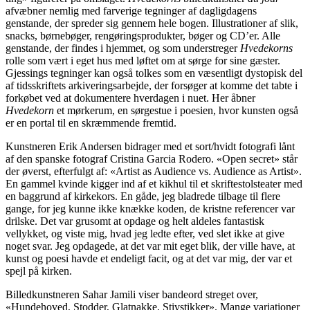
afvæbner nemlig med farverige tegninger af dagligdagens
genstande, der spreder sig gennem hele bogen. Illustrationer af slik,
snacks, børnebøger, rengøringsprodukter, bøger og CD’er. Alle
genstande, der findes i hjemmet, og som understreger
Hvedekorns
rolle som vært i eget hus med løftet om at sørge for sine gæster.
Gjessings tegninger kan også tolkes som en væsentligt dystopisk del
af tidsskriftets arkiveringsarbejde, der forsøger at komme det tabte i
forkøbet ved at dokumentere hverdagen i nuet. Her åbner
Hvedekorn
et mørkerum, en sørgestue i poesien, hvor kunsten også
er en portal til en skræmmende fremtid.
Kunstneren Erik Andersen bidrager med et sort/hvidt fotografi lånt
af den spanske fotograf Cristina Garcia Rodero. «Open secret» står
der øverst, efterfulgt af: «Artist as Audience vs. Audience as Artist».
En gammel kvinde kigger ind af et kikhul til et skriftestolsteater med
en baggrund af kirkekors. En gåde, jeg bladrede tilbage til flere
gange, for jeg kunne ikke knække koden, de kristne referencer var
drilske. Det var grusomt at opdage og helt aldeles fantastisk
vellykket, og viste mig, hvad jeg ledte efter, ved slet ikke at give
noget svar. Jeg opdagede, at det var mit eget blik, der ville have, at
kunst og poesi havde et endeligt facit, og at det var mig, der var et
spejl på kirken.
Billedkunstneren Sahar Jamili viser bandeord streget over,
«Hundehoved, Stodder, Glatnakke, Stivstikker». Mange variationer