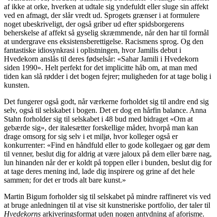
af ikke at orke, hverken at udtale sig yndefuldt eller sluge sin affekt
ved en afmagt, der slår vredt ud. Sprogets grænser i at formulere
noget ubeskriveligt, der også griber ud efter spidsborgerens
beherskelse af affekt så gyselig skræmmende, når den har til formål
at undergrave ens eksistensberettigelse. Racismens sprog. Og den
fantastiske idiosynkrasi i oplistningen, hvor Jamilis debut i
Hvedekorn anslås til deres fødselsår: «Sahar Jamili i Hvedekorn
siden 1990». Helt perfekt for det implicitte håb om, at man med
tiden kan slå rødder i det bogen fejrer; muligheden for at tage bolig i
kunsten.
Det fungerer også godt, når værkerne forholdet sig til andre end sig
selv, også til selskabet i bogen. Det er dog en hårfin balance. Anna
Stahn forholder sig til selskabet i 48 bud med bidraget «Om at
gebærde sig», der italesætter forskellige måder, hvorpå man kan
drage omsorg for sig selv i et miljø, hvor kolleger også er
konkurrenter: «Find en håndfuld eller to gode kollegaer og gør dem
til venner, beslut dig for aldrig at være jaloux på dem eller bære nag,
lun hinanden når der er koldt på toppen eller i bunden, beslut dig for
at tage deres mening ind, lade dig inspirere og grine af det hele
sammen; for det er trods alt bare kunst.»
Martin Bigum forholder sig til selskabet på mindre raffineret vis ved
at bruge anledningen til at vise sit kunstneriske portfolio, der taler til
Hvedekorns
arkiveringsformat uden nogen antydning af aforisme.