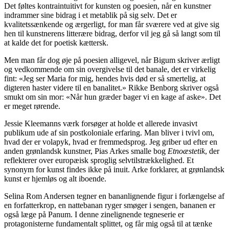
Det føltes kontraintuitivt for kunsten og poesien, når en kunstner
indrammer sine bidrag i et metablik på sig selv. Det er
kvalitetssænkende og ærgerligt, for man får sværere ved at give sig
hen til kunstnerens litterære bidrag, derfor vil jeg gå så langt som til
at kalde det for poetisk kættersk.
Men man får dog øje på poesien alligevel, når Bigum skriver ærligt
og vedkommende om sin overgivelse til det banale, det er virkelig
fint: «Jeg ser Maria for mig, hendes hvis død er så smertelig, at
digteren haster videre til en banalitet.» Rikke Benborg skriver også
smukt om sin mor: «Når hun græder bager vi en kage af aske». Det
er meget rørende.
Jessie Kleemanns værk forsøger at holde et allerede invasivt
publikum ude af sin postkoloniale erfaring. Man bliver i tvivl om,
hvad der er volapyk, hvad er fremmedsprog. Jeg griber ud efter en
anden grønlandsk kunstner, Pias Arkes smalle bog
Etnoæstetik
, der
reflekterer over europæisk sproglig selvtilstrækkelighed. Et
synonym for kunst findes ikke på inuit. Arke forklarer, at grønlandsk
kunst er hjemløs og alt iboende.
Selina Rom Andersen tegner en bananlignende figur i forlængelse af
en forfatterkrop, en nattebanan ryger smøger i sengen, bananen er
også læge på Panum. I denne zinelignende tegneserie er
protagonisterne fundamentalt splittet, og får mig også til at tænke