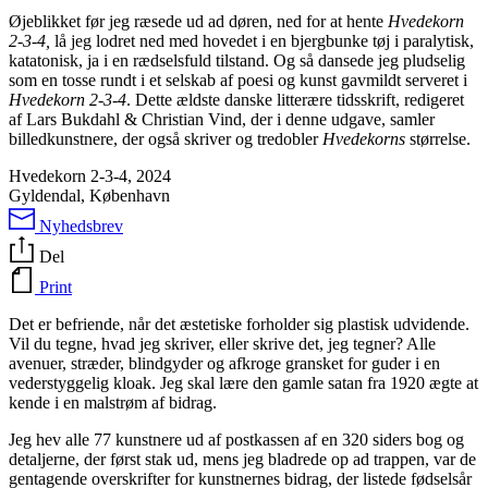
Øjeblikket før jeg ræsede ud ad døren, ned for at hente
Hvedekorn
2-3-4,
lå jeg lodret ned med hovedet i en bjergbunke tøj i paralytisk,
katatonisk, ja i en rædselsfuld tilstand. Og så dansede jeg pludselig
som en tosse rundt i et selskab af poesi og kunst gavmildt serveret i
Hvedekorn 2-3-4
. Dette ældste danske litterære tidsskrift, redigeret
af Lars Bukdahl & Christian Vind, der i denne udgave, samler
billedkunstnere, der også skriver og tredobler
Hvedekorns
størrelse.
Hvedekorn 2-3-4, 2024
Gyldendal, København
Nyhedsbrev
Del
Print
Det er befriende, når det æstetiske forholder sig plastisk udvidende.
Vil du tegne, hvad jeg skriver, eller skrive det, jeg tegner? Alle
avenuer, stræder, blindgyder og afkroge gransket for guder i en
vederstyggelig kloak. Jeg skal lære den gamle satan fra 1920 ægte at
kende i en malstrøm af bidrag.
Jeg hev alle 77 kunstnere ud af postkassen af en 320 siders bog og
detaljerne, der først stak ud, mens jeg bladrede op ad trappen, var de
gentagende overskrifter for kunstnernes bidrag, der listede fødselsår