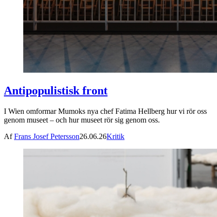
Antipopulistisk front
I Wien omformar Mumoks nya chef Fatima Hellberg hur vi rör oss
genom museet – och hur museet rör sig genom oss.
Af
Frans Josef Petersson
26.06.26
Kritik