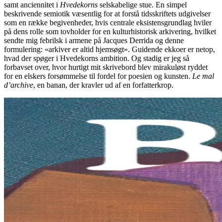
samt anciennitet i
Hvedekorns
selskabelige stue. En simpel
beskrivende semiotik væsentlig for at forstå tidsskriftets udgivelser
som en række begivenheder, hvis centrale eksistensgrundlag hviler
på dens rolle som tovholder for en kulturhistorisk arkivering, hvilket
sendte mig febrilsk i armene på Jacques Derrida og denne
formulering: «arkiver er altid hjemsøgt». Guidende ekkoer er netop,
hvad der spøger i Hvedekorns ambition. Og stadig er jeg så
forbavset over, hvor hurtigt mit skrivebord blev mirakuløst ryddet
for en elskers forsømmelse til fordel for poesien og kunsten.
Le mal
d’archive
, en banan, der kravler ud af en forfatterkrop.