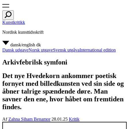
Kunstkritikk
Nordisk kunsttidsskrift
dansk/english
dk
Dansk udgave
Norsk utgave
Svensk utgåva
International edition
Arkivfebrilsk symfoni
Det nye Hvedekorn ankommer poetisk
fornyet med billedkunsten ved sin side og
åbner talrige spændende døre. Man
savner den ene, hvor håbet om fremtiden
findes.
Af
Zahna Siham Benamor
28.01.25
Kritik