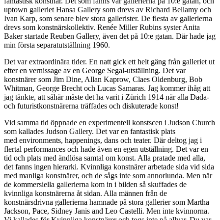
fantastisk konstnär. Det som fanns var gallerierna på 10:e gatan, och
uptown galleriet Hansa Gallery som drevs av Richard Bellamy och
Ivan Karp, som senare blev stora gallerister. De flesta av gallerierna
drevs som konstnärskollektiv. Renée Miller Rubins syster Anita
Baker startade Reuben Gallery, även det på 10:e gatan. Där hade jag
min första separatutställning 1960.
Det var extraordinära tider. En natt gick ett helt gäng från galleriet ut
efter en vernissage av en George Segal-utställning. Det var
konstnärer som Jim Dine, Allan Kaprow, Claes Oldenburg, Bob
Whitman, George Brecht och Lucas Samaras. Jag kommer ihåg att
jag tänkte, att såhär måste det ha varit i Zürich 1914 när alla Dada-
och futuristkonstnärerna träffades och diskuterade konst!
Vid samma tid öppnade en experimentell konstscen i Judson Church
som kallades Judson Gallery. Det var en fantastisk plats
med environments, happenings, dans och teater. Där deltog jag i
flertal performances och hade även en egen utställning. Det var en
tid och plats med ändlösa samtal om konst. Alla pratade med alla,
det fanns ingen hierarki. Kvinnliga konstnärer arbetade sida vid sida
med manliga konstnärer, och de sågs inte som annorlunda. Men när
de kommersiella gallerierna kom in i bilden så skuffades de
kvinnliga konstnärerna åt sidan. Alla männen från de
konstnärsdrivna gallerierna hamnade på stora gallerier som Martha
Jackson, Pace, Sidney Janis and Leo Castelli. Men inte kvinnorna.
Vi kallades för Kvinnliga konstnärer och togs inte på allvar. Du var