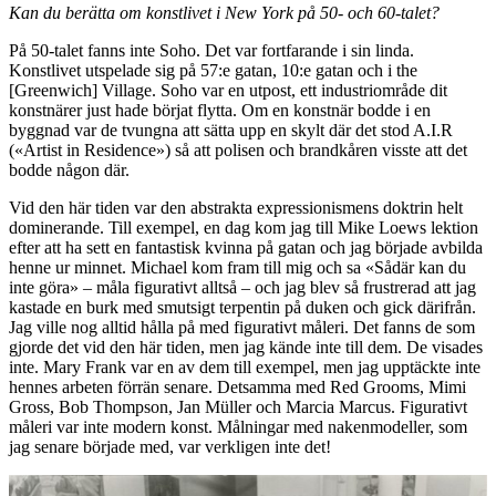
Kan du berätta om konstlivet i New York på 50- och 60-talet?
På 50-talet fanns inte Soho. Det var fortfarande i sin linda.
Konstlivet utspelade sig på 57:e gatan, 10:e gatan och i the
[Greenwich] Village. Soho var en utpost, ett industriområde dit
konstnärer just hade börjat flytta. Om en konstnär bodde i en
byggnad var de tvungna att sätta upp en skylt där det stod A.I.R
(«Artist in Residence») så att polisen och brandkåren visste att det
bodde någon där.
Vid den här tiden var den abstrakta expressionismens doktrin helt
dominerande. Till exempel, en dag kom jag till Mike Loews lektion
efter att ha sett en fantastisk kvinna på gatan och jag började avbilda
henne ur minnet. Michael kom fram till mig och sa «Sådär kan du
inte göra» – måla figurativt alltså – och jag blev så frustrerad att jag
kastade en burk med smutsigt terpentin på duken och gick därifrån.
Jag ville nog alltid hålla på med figurativt måleri. Det fanns de som
gjorde det vid den här tiden, men jag kände inte till dem. De visades
inte. Mary Frank var en av dem till exempel, men jag upptäckte inte
hennes arbeten förrän senare. Detsamma med Red Grooms, Mimi
Gross, Bob Thompson, Jan Müller och Marcia Marcus. Figurativt
måleri var inte modern konst. Målningar med nakenmodeller, som
jag senare började med, var verkligen inte det!