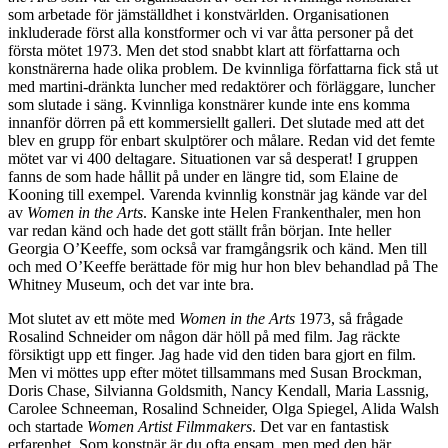
som arbetade för jämställdhet i konstvärlden. Organisationen
inkluderade först alla konstformer och vi var åtta personer på det
första mötet 1973. Men det stod snabbt klart att författarna och
konstnärerna hade olika problem. De kvinnliga författarna fick stå ut
med martini-dränkta luncher med redaktörer och förläggare, luncher
som slutade i säng. Kvinnliga konstnärer kunde inte ens komma
innanför dörren på ett kommersiellt galleri. Det slutade med att det
blev en grupp för enbart skulptörer och målare. Redan vid det femte
mötet var vi 400 deltagare. Situationen var så desperat! I gruppen
fanns de som hade hållit på under en längre tid, som Elaine de
Kooning till exempel. Varenda kvinnlig konstnär jag kände var del
av
Women in the Arts
. Kanske inte Helen Frankenthaler, men hon
var redan känd och hade det gott ställt från början. Inte heller
Georgia O’Keeffe, som också var framgångsrik och känd. Men till
och med O’Keeffe berättade för mig hur hon blev behandlad på The
Whitney Museum, och det var inte bra.
Mot slutet av ett möte med
Women in the Arts
1973, så frågade
Rosalind Schneider om någon där höll på med film. Jag räckte
försiktigt upp ett finger. Jag hade vid den tiden bara gjort en film.
Men vi möttes upp efter mötet tillsammans med Susan Brockman,
Doris Chase, Silvianna Goldsmith, Nancy Kendall, Maria Lassnig,
Carolee Schneeman, Rosalind Schneider, Olga Spiegel, Alida Walsh
och startade
Women Artist Filmmakers
. Det var en fantastisk
erfarenhet. Som konstnär är du ofta ensam, men med den här