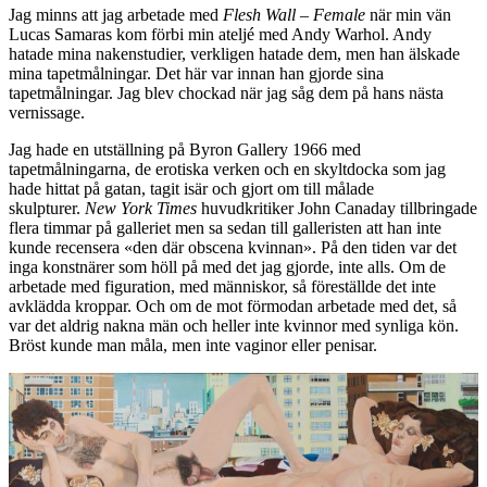
Jag minns att jag arbetade med
Flesh Wall – Female
när min vän
Lucas Samaras kom förbi min ateljé med Andy Warhol. Andy
hatade mina nakenstudier, verkligen hatade dem, men han älskade
mina tapetmålningar. Det här var innan han gjorde sina
tapetmålningar. Jag blev chockad när jag såg dem på hans nästa
vernissage.
Jag hade en utställning på Byron Gallery 1966 med
tapetmålningarna, de erotiska verken och en skyltdocka som jag
hade hittat på gatan, tagit isär och gjort om till målade
skulpturer.
New York Times
huvudkritiker John Canaday tillbringade
flera timmar på galleriet men sa sedan till galleristen att han inte
kunde recensera «den där obscena kvinnan». På den tiden var det
inga konstnärer som höll på med det jag gjorde, inte alls. Om de
arbetade med figuration, med människor, så föreställde det inte
avklädda kroppar. Och om de mot förmodan arbetade med det, så
var det aldrig nakna män och heller inte kvinnor med synliga kön.
Bröst kunde man måla, men inte vaginor eller penisar.