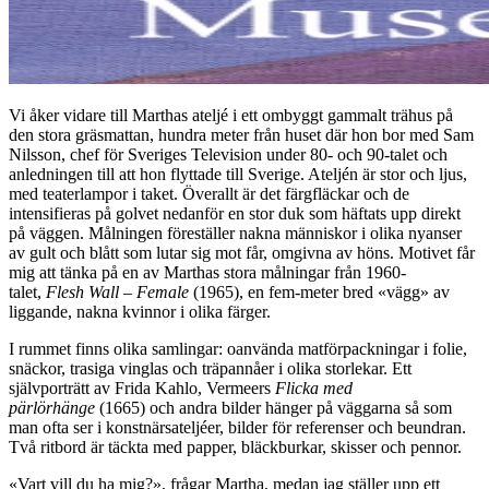
Vi åker vidare till Marthas ateljé i ett ombyggt gammalt trähus på
den stora gräsmattan, hundra meter från huset där hon bor med Sam
Nilsson, chef för Sveriges Television under 80- och 90-talet och
anledningen till att hon flyttade till Sverige. Ateljén är stor och ljus,
med teaterlampor i taket. Överallt är det färgfläckar och de
intensifieras på golvet nedanför en stor duk som häftats upp direkt
på väggen. Målningen föreställer nakna människor i olika nyanser
av gult och blått som lutar sig mot får, omgivna av höns. Motivet får
mig att tänka på en av Marthas stora målningar från 1960-
talet,
Flesh Wall – Female
(1965), en fem-meter bred «vägg» av
liggande, nakna kvinnor i olika färger.
I rummet finns olika samlingar: oanvända matförpackningar i folie,
snäckor, trasiga vinglas och träpannåer i olika storlekar. Ett
självporträtt av Frida Kahlo, Vermeers
Flicka med
pärlörhänge
(1665) och andra bilder hänger på väggarna så som
man ofta ser i konstnärsateljéer, bilder för referenser och beundran.
Två ritbord är täckta med papper, bläckburkar, skisser och pennor.
«Vart vill du ha mig?», frågar Martha, medan jag ställer upp ett