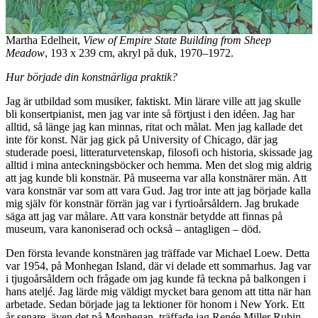
Martha Edelheit,
View of Empire State Building from Sheep
Meadow
, 193 x 239 cm, akryl på duk, 1970–1972.
Hur började din konstnärliga praktik?
Jag är utbildad som musiker, faktiskt. Min lärare ville att jag skulle
bli konsertpianist, men jag var inte så förtjust i den idéen. Jag har
alltid, så länge jag kan minnas, ritat och målat. Men jag kallade det
inte för konst. När jag gick på University of Chicago, där jag
studerade poesi, litteraturvetenskap, filosofi och historia, skissade jag
alltid i mina anteckningsböcker och hemma. Men det slog mig aldrig
att jag kunde bli konstnär. På museerna var alla konstnärer män. Att
vara konstnär var som att vara Gud. Jag tror inte att jag började kalla
mig själv för konstnär förrän jag var i fyrtioårsåldern. Jag brukade
säga att jag var målare. Att vara konstnär betydde att finnas på
museum, vara kanoniserad och också – antagligen – död.
Den första levande konstnären jag träffade var Michael Loew. Detta
var 1954, på Monhegan Island, där vi delade ett sommarhus. Jag var
i tjugoårsåldern och frågade om jag kunde få teckna på balkongen i
hans ateljé. Jag lärde mig väldigt mycket bara genom att titta när han
arbetade. Sedan började jag ta lektioner för honom i New York. Ett
år senare, även det på Monhegan, träffade jag Renée Miller Rubin