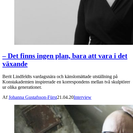
– Det finns ingen plan, bara att vara i det
växande
Berit Lindfeldts vardagsnära och känslomättade utställning på
Konstakademien inspirerade en korrespondens mellan två skulptörer
ur olika generationer.
Af
Johanna Gustafsson-Fürst
21.04.20
Interview