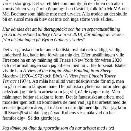
var en stor grej. Det var ett litet community på den tiden och alla i
konstvärlden var på min öppning: Leo Castelli, folk från MoMA och
Mel Bochner som hjälpte mig med urvalet. Alla trodde att det skulle
bli en succé men så blev det inte och inga större verk såldes.
Hur kändes det att bli återupptäckt och ha en separatutställning
på
Eric Firestone Gallery i New York 2018, där många av verken
från utställningen på Byron Gallery visades?
Det var ganska chockerande faktiskt, oväntat och väldigt, väldigt
underbart! Jag hade inte förväntat mig det. Efter utställningen ville
Firestone ha en ny målning till Frieze i New York för våren 2020
och det är målningen som jag arbetar med nu… lite försenat. Istället
visade han
A View of the Empire State Building from Sheep
Meadow
(1970–1972) och
Birds: A View from Lincoln Tower
Terrace
(1974). Att måla har alltid varit tidskrävande för mig, men
nu går det ännu långsammare. De politiska nyheterna nuförtiden gör
också att jag inte kan arbeta som jag vill, då de tynger mig. Men
målningen börjar så sakta ta form. Det är fantastiskt att arbeta med
modeller igen och att kombinera de med vad jag har arbetat med de
senaste tjugofem åren, att måla min närmiljö med djur. När jag kom
till Svartsjö så tänkte jag på vad Rubens sa: «måla vad du har
framför dig». Så det gjorde jag.
Jag tänkte på dina djurpor
tr
ätt som du har arbetat med i två