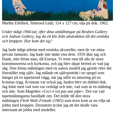
Martha Edelheit,
Tattooed Lady,
114 x 127 cm, olja på duk, 1962.
Under tidigt 1960-tal, efter dina utställningar på Reuben Gallery
och Judson Gallery, tog du ett kliv från abstraktion till det erotiska
och kroppen. Hur kom det sig?
Jag hade tidigt arbetat med erotiska akvareller, men de var mina
privata fantasier. Jag hade inte tänkt visa dem. 1959 åkte jag och
Hank, min första man, till Europa. Vi reste runt till alla de stora
konstmuseerna och kyrkorna, och jag blev djupt berörd av vad jag
såg. Den första målningen med en naken modell jag gjorde efter det
föreställer mig själv. Jag målade ett självporträtt i en spegel som
hänger på en tapetserad vägg, när jag utför en tatuering på en
kvinnas rygg. Kvinnan var också jag, huden blev en dubbel duk.
Jag lekte med vad som var verkligt och inte, vad som är en målning
och inte. Som Magrittes «
Ceci n’est pas une pipe
». Det var vad
tapetmålningarna handlade om. Det ledde till den stora
målningen
Flesh Wall–Female
(1965) som även kom ur en vilja att
jobba med kroppen. Dessutom tyckte jag att det skulle vara
intressant att jobba med modeller.