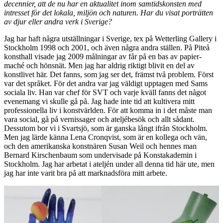
decennier, att de nu har en aktualitet inom samtidskonsten med
intresset för det lokala, miljön och naturen. Har du visat porträtten
av djur eller andra verk i Sverige?
Jag har haft några utställningar i Sverige, tex på Wetterling Gallery i
Stockholm 1998 och 2001, och även några andra ställen. På Piteå
konsthall visade jag 2009 målningar av får på en bas av papier-
maché och hönsnät. Men jag har aldrig riktigt blivit en del av
konstlivet här. Det fanns, som jag ser det, främst två problem. Först
var det språket. För det andra var jag väldigt upptagen med Sams
sociala liv. Han var chef för SVT och varje kväll fanns det något
evenemang vi skulle gå på. Jag hade inte tid att kultivera mitt
professionella liv i konstvärlden. För att komma in i det måste man
vara social, gå på vernissager och ateljébesök och allt sådant.
Dessutom bor vi i Svartsjö, som är ganska långt ifrån Stockholm.
Men jag lärde känna Lena Cronqvist, som är en kollega och vän,
och den amerikanska konstnären Susan Weil och hennes man
Bernard Kirschenbaum som undervisade på Konstakademin i
Stockholm. Jag har arbetat i ateljén under all denna tid här ute, men
jag har inte varit bra på att marknadsföra mitt arbete.