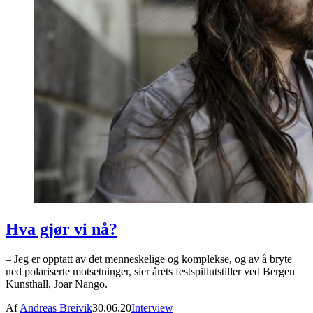
Hva gjør vi nå?
– Jeg er opptatt av det menneskelige og komplekse, og av å bryte
ned polariserte motsetninger, sier årets festspillutstiller ved Bergen
Kunsthall, Joar Nango.
Af
Andreas Breivik
30.06.20
Interview