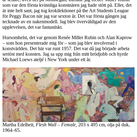
som var den första kvinnliga konstnären jag hade stött på. Eller, det
är inte helt sant, jag tog krokilektioner på the Art Students League
för Peggy Bacon när jag var sexton år. Det var första gången jag
tecknade av en nakenmodell. Jag blev överväldigad av den
upplevelsen, det var fantastiskt.
Hursomhelst, det var genom Renée Miller Rubin och Alan Kaprow
– som hon presenterade mig för – som jag blev involverad i
konstvärlden. Det här var runt 1957. Det var då jag började arbeta
seriöst med konsten. Jag sa upp mig från mitt brödjobb och hyrde
Michael Loews ateljé i New York under ett år.
Martha Edelheit,
Flesh Wall – Female,
203 x 495 cm, olja på duk,
1964–65.