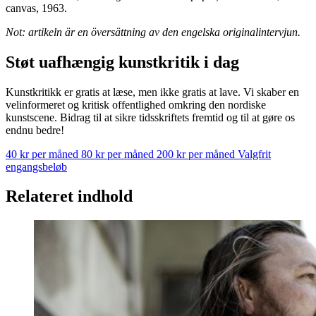
canvas, 1963.
Not: artikeln är en översättning av den engelska originalintervjun.
Støt uafhængig kunstkritik i dag
Kunstkritikk er gratis at læse, men ikke gratis at lave. Vi skaber en
velinformeret og kritisk offentlighed omkring den nordiske
kunstscene. Bidrag til at sikre tidsskriftets fremtid og til at gøre os
endnu bedre!
40 kr per måned
80 kr per måned
200 kr per måned
Valgfrit
engangsbeløb
Relateret indhold