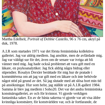
Martha Edelheit,
Portrait of Debbie Castello
, 96 x 76 cm, akryl på
duk, 1978.
A.I.R som startades 1971 var det första feministiska kollektiva
galleriet. Jag var aldrig medlem. Jag ansökte, men de avfärdade mig.
Jag var väldigt sur för det, även om de senare var ivriga att bli
vänner med mig. Jag hade också problemet att vara gift med en
läkare, en psykoanalytiker. Jag fick aldrig några bidrag eller
stipendier. Rosalyn Drexler berättade för mig hur de pratade i
kommittéerna om att jag var gift med en läkare och inte behövde
något stöd på grund av det. Så jag slutade med att slösa bort min tid
på ansökningar. Hur som helst, jag ställde ut på A.I.R-galleri 1984.
Samma år blev jag medlem i Soho20. Det var det andra feministiska
konstnärsgalleriet, av och för kvinnor. Vi gjorde verkligen
fantastiska saker. En av de bästa sakerna vi gjorde var att visa äldre
kvinnliga konstnärer, för konstvärlden var, och är fortfarande, de