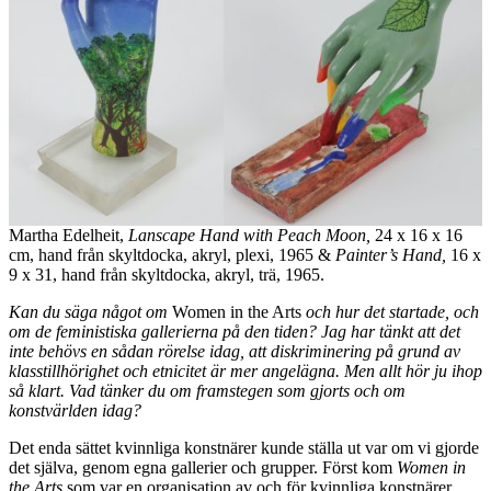
Martha Edelheit,
Lanscape Hand with Peach Moon,
24 x 16 x 16
cm, hand från skyltdocka, akryl, plexi, 1965 &
Painter’s Hand,
16 x
9 x 31, hand från skyltdocka, akryl, trä, 1965.
Kan du säga något om
Women in the Arts
och hur det startade, och
om de feministiska gallerierna på den tiden? Jag har tänkt att det
inte behövs en sådan rörelse idag, att diskriminering på grund av
klasstillhörighet och etnicitet är mer angelägna. Men allt hör ju ihop
så klart. Vad tänker du om framstegen som gjorts och om
konstvärlden idag?
Det enda sättet kvinnliga konstnärer kunde ställa ut var om vi gjorde
det själva, genom egna gallerier och grupper. Först kom
Women in
the Arts
som var en organisation av och för kvinnliga konstnärer