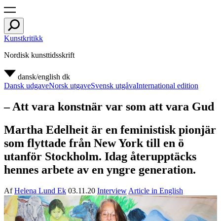
Kunstkritikk
Nordisk kunsttidsskrift
dansk/english
dk
Dansk udgave
Norsk utgave
Svensk utgåva
International edition
– Att vara konstnär var som att vara Gud
Martha Edelheit är en feministisk pionjär
som flyttade från New York till en ö
utanför Stockholm. Idag återupptäcks
hennes arbete av en yngre generation.
Af
Helena Lund Ek
03.11.20
Interview
Article in English