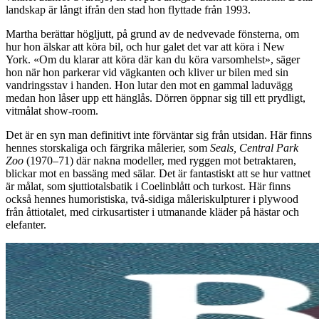
landskap är långt ifrån den stad hon flyttade från 1993.
Martha berättar högljutt, på grund av de nedvevade fönsterna, om
hur hon älskar att köra bil, och hur galet det var att köra i New
York. «Om du klarar att köra där kan du köra varsomhelst», säger
hon när hon parkerar vid vägkanten och kliver ur bilen med sin
vandringsstav i handen. Hon lutar den mot en gammal laduvägg
medan hon låser upp ett hänglås. Dörren öppnar sig till ett prydligt,
vitmålat show-room.
Det är en syn man definitivt inte förväntar sig från utsidan. Här finns
hennes storskaliga och färgrika målerier, som
Seals, Central Park
Zoo
(1970–71) där nakna modeller, med ryggen mot betraktaren,
blickar mot en bassäng med sälar. Det är fantastiskt att se hur vattnet
är målat, som sjuttiotalsbatik i Coelinblått och turkost. Här finns
också hennes humoristiska, två-sidiga måleriskulpturer i plywood
från åttiotalet, med cirkusartister i utmanande kläder på hästar och
elefanter.