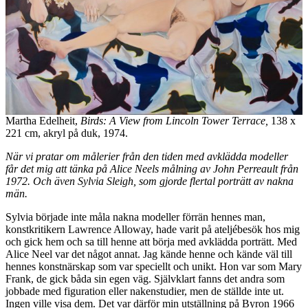
Martha Edelheit,
Birds: A View from Lincoln Tower Terrace,
138 x
221 cm, akryl på duk, 1974.
När vi pratar om målerier från den tiden med avklädda modeller
får det mig att tänka på Alice Neels målning av John Perreault från
1972. Och även Sylvia Sleigh, som gjorde flertal porträtt av nakna
män.
Sylvia började inte måla nakna modeller förrän hennes man,
konstkritikern Lawrence Alloway, hade varit på ateljébesök hos mig
och gick hem och sa till henne att börja med avklädda porträtt. Med
Alice Neel var det något annat. Jag kände henne och kände väl till
hennes konstnärskap som var speciellt och unikt. Hon var som Mary
Frank, de gick båda sin egen väg. Självklart fanns det andra som
jobbade med figuration eller nakenstudier, men de ställde inte ut.
Ingen ville visa dem. Det var därför min utställning på Byron 1966