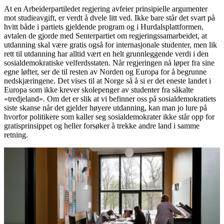
At en Arbeiderpartiledet regjering avfeier prinsipielle argumenter
mot studieavgift, er verdt å dvele litt ved. Ikke bare står det svart på
hvitt både i partiets gjeldende program og i Hurdalsplattformen,
avtalen de gjorde med Senterpartiet om regjeringssamarbeidet, at
utdanning skal være gratis også for internasjonale studenter, men lik
rett til utdanning har alltid vært en helt grunnleggende verdi i den
sosialdemokratiske velferdsstaten. Når regjeringen nå løper fra sine
egne løfter, ser de til resten av Norden og Europa for å begrunne
nedskjæringene. Det vises til at Norge så å si er det eneste landet i
Europa som ikke krever skolepenger av studenter fra såkalte
«tredjeland». Om det er slik at vi befinner oss på sosialdemokratiets
siste skanse når det gjelder høyere utdanning, kan man jo lure på
hvorfor politikere som kaller seg sosialdemokrater ikke står opp for
gratisprinsippet og heller forsøker å trekke andre land i samme
retning.