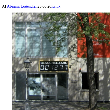
Af
Abirami Logendran
25.06.26
Kritik