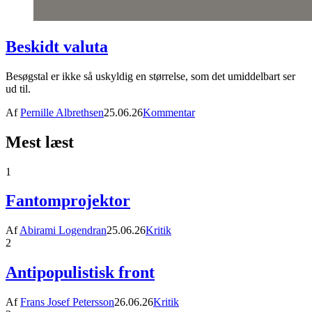
Beskidt valuta
Besøgstal er ikke så uskyldig en størrelse, som det umiddelbart ser
ud til.
Af
Pernille Albrethsen
25.06.26
Kommentar
Mest læst
1
Fantomprojektor
Af
Abirami Logendran
25.06.26
Kritik
2
Antipopulistisk front
Af
Frans Josef Petersson
26.06.26
Kritik