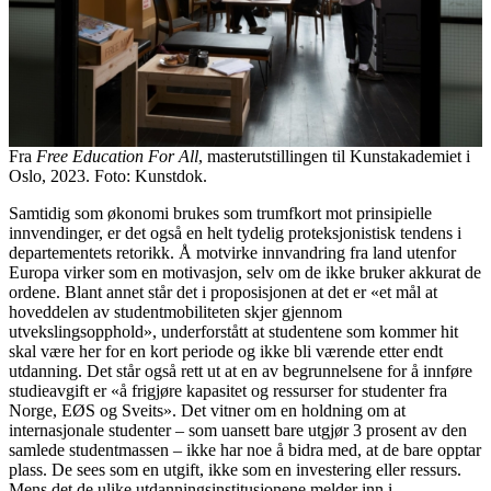
Fra
Free Education For All
, masterutstillingen til Kunstakademiet i
Oslo, 2023. Foto: Kunstdok.
Samtidig som økonomi brukes som trumfkort mot prinsipielle
innvendinger, er det også en helt tydelig proteksjonistisk tendens i
departementets retorikk. Å motvirke innvandring fra land utenfor
Europa virker som en motivasjon, selv om de ikke bruker akkurat de
ordene. Blant annet står det i proposisjonen at det er «et mål at
hoveddelen av studentmobiliteten skjer gjennom
utvekslingsopphold», underforstått at studentene som kommer hit
skal være her for en kort periode og ikke bli værende etter endt
utdanning. Det står også rett ut at en av begrunnelsene for å innføre
studieavgift er «å frigjøre kapasitet og ressurser for studenter fra
Norge, EØS og Sveits». Det vitner om en holdning om at
internasjonale studenter – som uansett bare utgjør 3 prosent av den
samlede studentmassen – ikke har noe å bidra med, at de bare opptar
plass. De sees som en utgift, ikke som en investering eller ressurs.
Mens det de ulike utdanningsinstitusjonene melder inn i