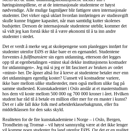
høringsinnspillene, er at de internasjonale studentene er høyst
nødvendige. Alle mulige fagmiljøer blir fattigere uten internasjonale
studenter. Det virker også uklart hvordan innføringen av studieavgift
skulle kunne frigjøre kapasitet, når man samtidig kutter skolenes
budsjetter. Dersom de internasjonale studentene uteblir, kommer det
så vidt jeg kan forstå ikke til å være økonomi til å ta inn andre
studenter i stedet.
Det er verdt å merke seg at skolepengene som planlegges innført for
studenter utenfor EØS er ikke bare er en egenandel. Studentene
forventes å
fullfinansiere
sin egen utdanning, ettersom det legges
opp til at egenbetalingen «minst skal dekke institusjonens kostnader
for utdanningen». Jeg må si jeg er litt fascinert av bruken av ordet
«minst» her. De åpner altså for å kreve at studentene betaler
mer
enn
det utdanningen egentlig koster? Uansett vil kostnadene variere,
ikke bare mellom ulike studiesteder, men også mellom ulike fag på
samme studiested. Kunstakademiet i Oslo anslår at et masterstudium
hos dem vil koste mellom 500 000 og 700 000 kroner i året. Hvilken
student har råd til å betale en million eller mer for en master i kunst?
Det er i alle fall ikke folk med arbeiderklassebakgrunn, eller fra
middelklassen for den saks skyld.
Realiteten for de fire kunstakademiene i Norge – i Oslo, Bergen,
Trondheim og Tromsø – vil høyst sannsynlig være at det ikke lenger
vil komme noen studenter fra land utenfor EØS. Og det er en realitet