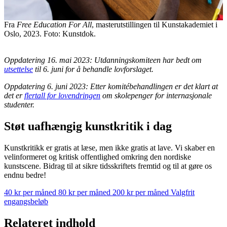
Fra
Free Education For All
, masterutstillingen til Kunstakademiet i
Oslo, 2023. Foto: Kunstdok.
Oppdatering 16. mai 2023: Utdanningskomiteen har bedt om
utsettelse
til 6. juni for å behandle lovforslaget.
Oppdatering 6. juni 2023: Etter komitébehandlingen er det klart at
det er
flertall for lovendringen
om skolepenger for internasjonale
studenter.
Støt uafhængig kunstkritik i dag
Kunstkritikk er gratis at læse, men ikke gratis at lave. Vi skaber en
velinformeret og kritisk offentlighed omkring den nordiske
kunstscene. Bidrag til at sikre tidsskriftets fremtid og til at gøre os
endnu bedre!
40 kr per måned
80 kr per måned
200 kr per måned
Valgfrit
engangsbeløb
Relateret indhold