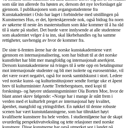
som slår inn allerede fra høsten av, dersom det nye lovforslaget går
gjennom. I publikasjonen som avgangsstudentene fra
Kunstakademiet i Oslo har laget i forbindelse med utstillingen på
Kunstnernes Hus, er det, hjerteskjærende nok, også bidrag fra noen
av søkerne til neste års masterstudium som ikke kommer til å ha råd
til å starte på studiet. Det burde være innlysende at alle studentene
som akademiet velger å ta inn, skal likebehandles og ha samme
rettigheter, uavhengig av hvor de kommer fra.
De siste ti-femten årene har de norske kunstakademiene vært
gjennom en internasjonalisering, som har bidratt til at det norske
kunstfeltet har blitt mer mangfoldig og internasjonalt anerkjent.
Dersom kunstakademiene nå tvinges til å sette opp en betalingsmur
mot internasjonale studenter og bli mer isolerte og eurosentriske, vil
det være svært negativt, også for norsk samtidskunst i stort. Ledere
ved norske kunst- og kulturinstitusjoner sendte forrige uke et åpent
brev til kulturminister Anette Trettebergstuen, med kopi til
forsknings- og høyere utdanningsminister Ola Borten Moe, hvor de
blant annet skrev følgende: «Norge har i mange år stått frem i
verden med et kulturfelt preget av internasjonal høy kvalitet,
åpenhet, mangfold og ytringsfrihet. En nøkkel til denne robuste
scenen har vært kunstutdanningene, som har tiltrukket høyt
kvalifiserte kunstnere fra hele verden. I studiemiljøene har de skapt
uvurderlig perspektivutveksling og tette relasjoner med norske
kunstnere. Disse kunstnerne har også utmerket seg i landet på