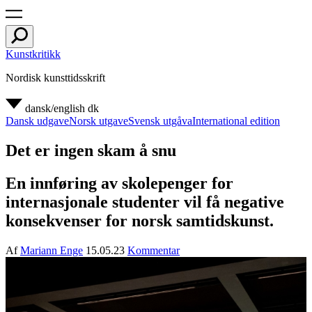
Kunstkritikk
Nordisk kunsttidsskrift
dansk/english
dk
Dansk udgave
Norsk utgave
Svensk utgåva
International edition
Det er ingen skam å snu
En innføring av skolepenger for
internasjonale studenter vil få negative
konsekvenser for norsk samtidskunst.
Af
Mariann Enge
15.05.23
Kommentar