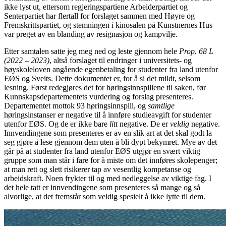
ikke lyst ut, ettersom regjeringspartiene Arbeiderpartiet og
Senterpartiet har flertall for forslaget sammen med Høyre og
Fremskrittspartiet, og stemningen i kinosalen på Kunstnernes Hus
var preget av en blanding av resignasjon og kampvilje.
Etter samtalen satte jeg meg ned og leste gjennom hele
Prop. 68 L
(2022 – 2023)
, altså forslaget til endringer i universitets- og
høyskoleloven angående egenbetaling for studenter fra land utenfor
EØS og Sveits. Dette dokumentet er, for å si det mildt, selsom
lesning. Først redegjøres det for høringsinnspillene til saken, før
Kunnskapsdepartementets vurdering og forslag presenteres.
Departementet mottok 93 høringsinnspill, og
samtlige
høringsinstanser er negative til å innføre studieavgift for studenter
utenfor EØS. Og de er ikke bare
litt
negative. De er
veldig
negative.
Innvendingene som presenteres er av en slik art at det skal godt la
seg gjøre å lese gjennom dem uten å bli dypt bekymret. Mye av det
går på at studenter fra land utenfor EØS utgjør en svært viktig
gruppe som man står i fare for å miste om det innføres skolepenger;
at man rett og slett risikerer tap av vesentlig kompetanse og
arbeidskraft. Noen frykter til og med nedleggelse av viktige fag. I
det hele tatt er innvendingene som presenteres så mange og så
alvorlige, at det fremstår som veldig spesielt å ikke lytte til dem.