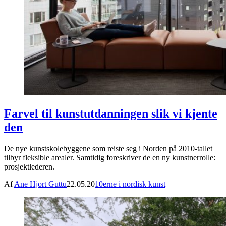
Farvel til kunstutdanningen slik vi kjente
den
De nye kunstskolebyggene som reiste seg i Norden på 2010-tallet
tilbyr fleksible arealer. Samtidig foreskriver de en ny kunstnerrolle:
prosjektlederen.
Af
Ane Hjort Guttu
22.05.20
10erne i nordisk kunst