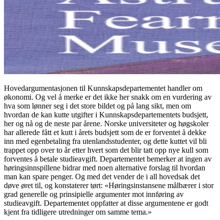
Hovedargumentasjonen til Kunnskapsdepartementet handler om
økonomi. Og vel å merke er det ikke her snakk om en vurdering av
hva som lønner seg i det store bildet og på lang sikt, men om
hvordan de kan kutte utgifter i Kunnskapsdepartementets budsjett,
her og nå og de neste par årene. Norske universiteter og høgskoler
har allerede fått et kutt i årets budsjett som de er forventet å dekke
inn med egenbetaling fra utenlandsstudenter, og dette kuttet vil bli
trappet opp over to år etter hvert som det blir tatt opp nye kull som
forventes å betale studieavgift. Departementet bemerker at ingen av
høringsinnspillene bidrar med noen alternative forslag til hvordan
man kan spare penger. Og med det vender de i all hovedsak det
døve øret til, og konstaterer tørt: «Høringsinstansene målbærer i stor
grad generelle og prinsipielle argumenter mot innføring av
studieavgift. Departementet oppfatter at disse argumentene er godt
kjent fra tidligere utredninger om samme tema.»