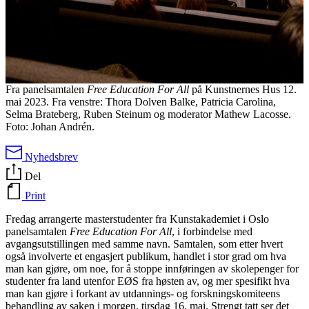
Fra panelsamtalen
Free Education For All
på Kunstnernes Hus 12.
mai 2023. Fra venstre: Thora Dolven Balke, Patricia Carolina,
Selma Brateberg, Ruben Steinum og moderator Mathew Lacosse.
Foto: Johan Andrén.
Nyhedsbrev
Del
Print
Fredag arrangerte masterstudenter fra Kunstakademiet i Oslo
panelsamtalen
Free Education For All
, i forbindelse med
avgangsutstillingen med samme navn. Samtalen, som etter hvert
også involverte et engasjert publikum, handlet i stor grad om hva
man kan gjøre, om noe, for å stoppe innføringen av skolepenger for
studenter fra land utenfor EØS fra høsten av, og mer spesifikt hva
man kan gjøre i forkant av utdannings- og forskningskomiteens
behandling av saken i morgen, tirsdag 16. mai. Strengt tatt ser det