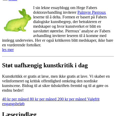
I sin lekne essayblogg om Hege Fabers
doktoravhandling inviterer
Palmyre Pierroux
leserne til å delta. Formen er basert på Fabers
dialogiske kunstbegrep, der betrakteren er
medskaper og hvor kunstverket er blitt en
uavsluttet størrelse. Pierroux’ analyse av Fabers
avhandling inviterer leseren til å komme med
innlegg underveies. Her er også kritikeren blitt medskaper, ikke bare
en vurderende fortolker.
les mer
Støt uafhængig kunstkritik i dag
Kunstkritikk er gratis at læse, men ikke gratis at lave. Vi skaber en
velinformeret og kritisk offentlighed omkring den nordiske
kunstscene. Bidrag til at sikre tidsskriftets fremtid og til at gøre os
endnu bedre!
40 kr per måned
80 kr per måned
200 kr per måned
Valgfrit
engangsbeløb
Læserindlæg