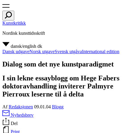
Kunstkritikk
Nordisk kunsttidsskrift
dansk/english
dk
Dansk udgave
Norsk utgave
Svensk utgåva
International edition
Dialog som det nye kunstparadigmet
I sin lekne essayblogg om Hege Fabers
doktoravhandling inviterer Palmyre
Pierroux leserne til å delta
Af
Redaksjonen
09.01.04
Blogg
Nyhedsbrev
Del
Print