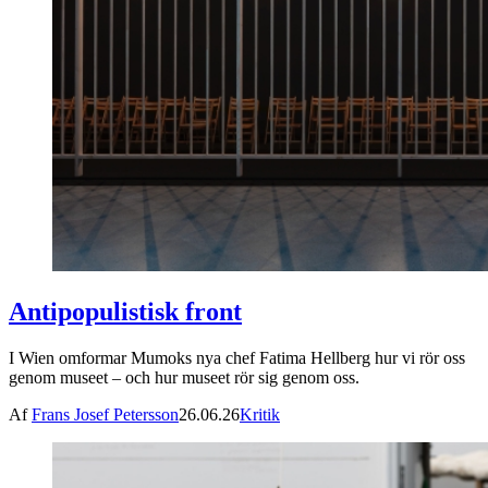
Antipopulistisk front
I Wien omformar Mumoks nya chef Fatima Hellberg hur vi rör oss
genom museet – och hur museet rör sig genom oss.
Af
Frans Josef Petersson
26.06.26
Kritik