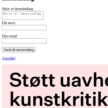
Skriv et læserindlæg
Dit navn
Din email
Send dit læserindlæg
Annuller