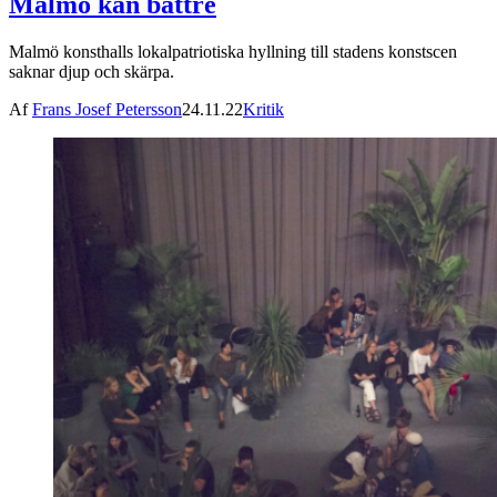
Malmö kan bättre
Malmö konsthalls lokalpatriotiska hyllning till stadens konstscen
saknar djup och skärpa.
Af
Frans Josef Petersson
24.11.22
Kritik