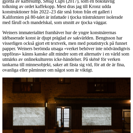
gjorda av kaffesump,
Smug Cups
(2017), som en bokstavlig
tolkning av ordet kaffekopp. Mest dras jag till Kronz udda
konstruktioner från 2022–23 där små foton från ett galleri i
Kalifornien på 80-talet är infattade i tjocka trästrukturer isolerade
med fårull och mandelskal, som utsnitt av tjocka väggar.
Weiners immaterialitet framhäver hur de yngre konstnärernas
idébaserade konst är djupt präglad av sakvärlden. Bengtsson har
visserligen också gjort ett textverk, men med potatistryck på funnet
papper. Weiners berömda utsaga «verket behöver inte nödvändigtvis
uppföras» känns kanske allt mindre som ett alternativ i en värld som
utmärks av onlinekulturens icke-händelser. På skēnē för verken
tankarna till minnesobjekt, saker att fästa sig vid, för att de är fina,
ovanliga eller påminner om något som är viktigt.