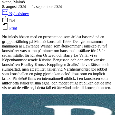
skēnē, Malmö
8. august 2024
—
1. september 2024
Nyhedsbrev
Del
Print
Nu inleds hösten med en presentation som är löst baserad på en
grupputställning på Malmö konsthall 1999. Den gemensamma
nämnaren är Lawrence Weiner, som återkommer i sällskap av två
konstnärer vars namn påminner om hans medutställare för 25 år
sedan: istället för Kirsten Ortwed och Barry Le Va får vi se
Köpenhamnsbaserade Kristina Bengtsson och den amerikanske
konstnären Bradley Kronz. Kopplingen är alltså delvis lättsam och
slumpartad, men att ett litet galleri vid Värnhemstorget gör jobbet
som konsthallen en gång gjorde kan också läsas som en implicit
kritik. På skēnē finns en internationell utblick, i en konstscen som
alltför ofta ställer ut sina egna, och modet att ge publiken det de inte
visste att de ville se, i detta fall ett återvändande till konceptkonsten.