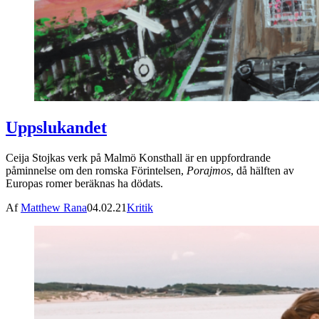
Uppslukandet
Ceija Stojkas verk på Malmö Konsthall är en uppfordrande
påminnelse om den romska Förintelsen,
Porajmos
, då hälften av
Europas romer beräknas ha dödats.
Af
Matthew Rana
04.02.21
Kritik