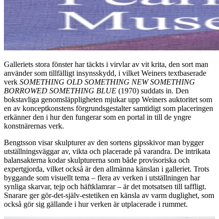
Galleriets stora fönster har täckts i virvlar av vit krita, den sort man
använder som tillfälligt insynsskydd, i vilket Weiners textbaserade
verk
SOMETHING OLD SOMETHING NEW SOMETHING
BORROWED SOMETHING BLUE
(1970) suddats in. Den
bokstavliga genomsläppligheten mjukar upp Weiners auktoritet som
en av konceptkonstens förgrundsgestalter samtidigt som placeringen
erkänner den i hur den fungerar som en portal in till de yngre
konstnärernas verk.
Bengtsson visar skulpturer av den sortens gipsskivor man bygger
utställningsväggar av, vikta och placerade på varandra. De intrikata
balansakterna kodar skulpturerna som både provisoriska och
expertgjorda, vilket också är den allmänna känslan i galleriet. Trots
byggande som visuellt tema – flera av verken i utställningen har
synliga skarvar, tejp och häftklamrar – är det motsatsen till taffligt.
Snarare ger gör-det-själv-estetiken en känsla av varm duglighet, som
också gör sig gällande i hur verken är utplacerade i rummet.