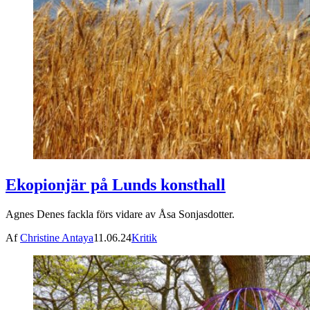
Ekopionjär på Lunds konsthall
Agnes Denes fackla förs vidare av Åsa Sonjasdotter.
Af
Christine Antaya
11.06.24
Kritik