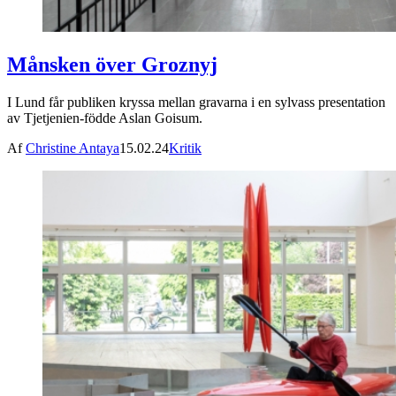
Månsken över Groznyj
I Lund får publiken kryssa mellan gravarna i en sylvass presentation
av Tjetjenien-födde Aslan Goisum.
Af
Christine Antaya
15.02.24
Kritik