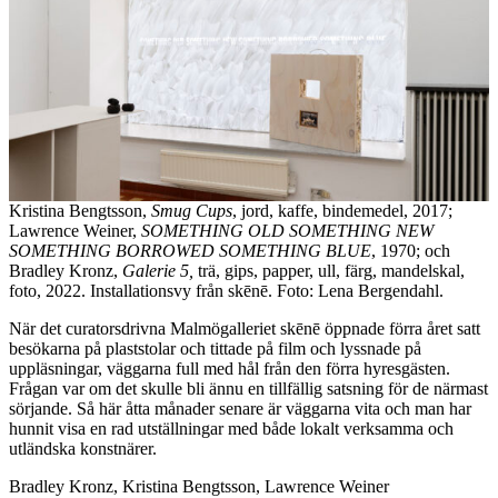
Kristina Bengtsson,
Smug Cups
, jord, kaffe, bindemedel, 2017;
Lawrence Weiner,
SOMETHING OLD SOMETHING NEW
SOMETHING BORROWED SOMETHING BLUE
, 1970; och
Bradley Kronz,
Galerie 5,
trä, gips, papper, ull, färg, mandelskal,
foto, 2022. Installationsvy från skēnē. Foto: Lena Bergendahl.
När det curatorsdrivna Malmögalleriet skēnē öppnade förra året satt
besökarna på plaststolar och tittade på film och lyssnade på
uppläsningar, väggarna full med hål från den förra hyresgästen.
Frågan var om det skulle bli ännu en tillfällig satsning för de närmast
sörjande. Så här åtta månader senare är väggarna vita och man har
hunnit visa en rad utställningar med både lokalt verksamma och
utländska konstnärer.
Bradley Kronz, Kristina Bengtsson, Lawrence Weiner