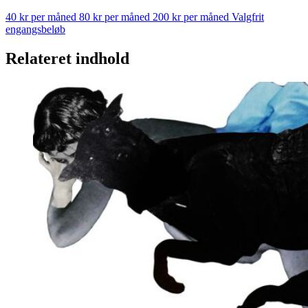
40 kr per måned
80 kr per måned
200 kr per måned
Valgfrit
engangsbeløb
Relateret indhold