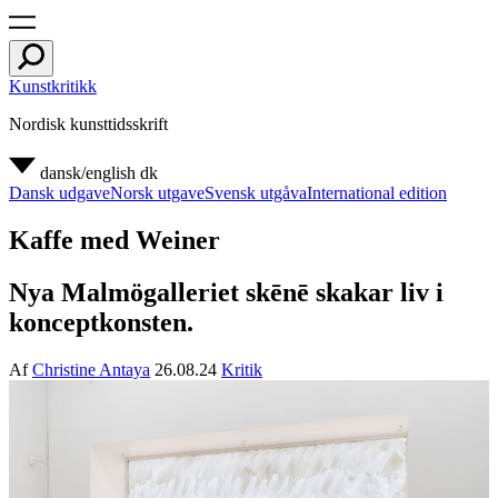
Kunstkritikk
Nordisk kunsttidsskrift
dansk/english
dk
Dansk udgave
Norsk utgave
Svensk utgåva
International edition
Kaffe med Weiner
Nya Malmögalleriet skēnē skakar liv i
konceptkonsten.
Af
Christine Antaya
26.08.24
Kritik