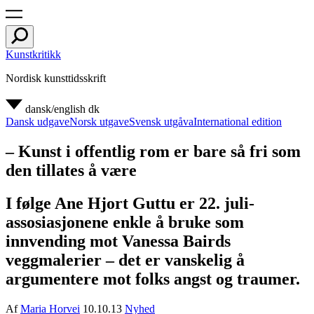
Kunstkritikk
Nordisk kunsttidsskrift
dansk/english
dk
Dansk udgave
Norsk utgave
Svensk utgåva
International edition
– Kunst i offentlig rom er bare så fri som
den tillates å være
I følge Ane Hjort Guttu er 22. juli-
assosiasjonene enkle å bruke som
innvending mot Vanessa Bairds
veggmalerier – det er vanskelig å
argumentere mot folks angst og traumer.
Af
Maria Horvei
10.10.13
Nyhed