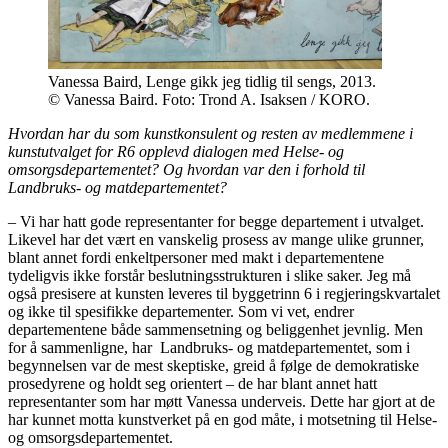
Vanessa Baird, Lenge gikk jeg tidlig til sengs, 2013.
© Vanessa Baird. Foto: Trond A. Isaksen / KORO.
Hvordan har du som kunstkonsulent og resten av medlemmene i
kunstutvalget for R6 opplevd dialogen med Helse- og
omsorgsdepartementet? Og hvordan var den i forhold til
Landbruks- og matdepartementet?
– Vi har hatt gode representanter for begge departement i utvalget.
Likevel har det vært en vanskelig prosess av mange ulike grunner,
blant annet fordi enkeltpersoner med makt i departementene
tydeligvis ikke forstår beslutningsstrukturen i slike saker. Jeg må
også presisere at kunsten leveres til byggetrinn 6 i regjeringskvartalet
og ikke til spesifikke departementer. Som vi vet, endrer
departementene både sammensetning og beliggenhet jevnlig. Men
for å sammenligne, har Landbruks- og matdepartementet, som i
begynnelsen var de mest skeptiske, greid å følge de demokratiske
prosedyrene og holdt seg orientert – de har blant annet hatt
representanter som har møtt Vanessa underveis. Dette har gjort at de
har kunnet motta kunstverket på en god måte, i motsetning til Helse-
og omsorgsdepartementet.