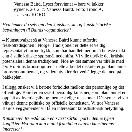
Vanessa Baird, Lyset forsvinner – bare vi lukker
øynene, 2012. © Vanessa Baird. Foto: Trond A.
Isaksen / KORO.
Hva tenker du selv om den kunstneriske og kunsthistoriske
betydningen til Bairds veggmalerier?
– Kunstutvalget så at Vanessa Baird kunne utfordre
freskotradisjonen i Norge. Tradisjonelt er dette et veldig
representativt formuttrykk, som har handlet mer om å befeste makt
enn å stille kritiske spørsmål nedenifra. Vi ville utvikle det kritiske
potensialet i denne tradisjonen. Noe av det samme var tilfelle med
Do Ho Suhs bronsefigurer – dette arbeidet diskuterer jo blant annet
bronsemonumentet, og videreutvikler det ved å legge det ned på
bakkeplan.
I tillegg ønsket vi å betone forholdet mellom det personlige og det
offentlige. Baird er en svært personlig kunstner, som blant annet er
opptatt av hverdagsliv og menneskelige relasjoner. Dét syntes vi var
viktig i denne politiske og offisielle konteksten. Vi tror Vanessa
Bairds veggarbeider vil få en interessant kunsthistorisk betydning.
Kunstneren fremstår som en svært sårbar part i denne typen
konflikter. Hvordan kan man i framtiden ivareta kunstnerens
interesser?