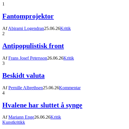
1
Fantomprojektor
Af
Abirami Logendran
25.06.26
Kritik
2
Antipopulistisk front
Af
Frans Josef Petersson
26.06.26
Kritik
3
Beskidt valuta
Af
Pernille Albrethsen
25.06.26
Kommentar
4
Hvalene har sluttet å synge
Af
Mariann Enge
26.06.26
Kritik
Kunstkritikk