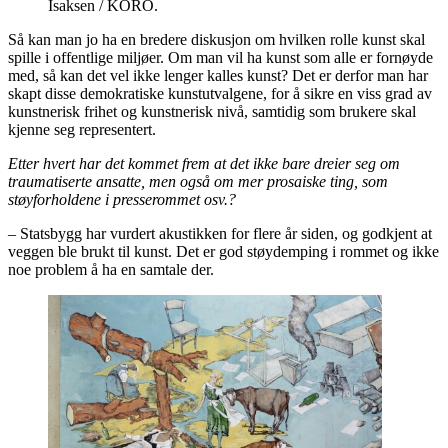
Isaksen / KORO.
Så kan man jo ha en bredere diskusjon om hvilken rolle kunst skal
spille i offentlige miljøer. Om man vil ha kunst som alle er fornøyde
med, så kan det vel ikke lenger kalles kunst? Det er derfor man har
skapt disse demokratiske kunstutvalgene, for å sikre en viss grad av
kunstnerisk frihet og kunstnerisk nivå, samtidig som brukere skal
kjenne seg representert.
Etter hvert har det kommet frem at det ikke bare dreier seg om
traumatiserte ansatte, men også om mer prosaiske ting, som
støyforholdene i presserommet osv.?
– Statsbygg har vurdert akustikken for flere år siden, og godkjent at
veggen ble brukt til kunst. Det er god støydemping i rommet og ikke
noe problem å ha en samtale der.