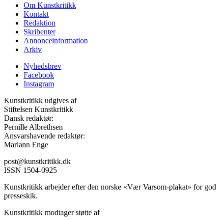
Om Kunstkritikk
Kontakt
Redaktion
Skribenter
Annonceinformation
Arkiv
Nyhedsbrev
Facebook
Instagram
Kunstkritikk udgives af
Stiftelsen Kunstkritikk
Dansk redaktør:
Pernille Albrethsen
Ansvarshavende redaktør:
Mariann Enge
post@kunstkritikk.dk
ISSN 1504-0925
Kunstkritikk arbejder efter den norske «Vær Varsom-plakat» for god
presseskik.
Kunstkritikk modtager støtte af