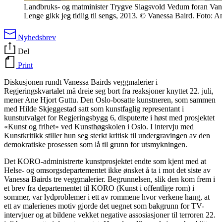
Landbruks- og matminister Trygve Slagsvold Vedum foran Van
Lenge gikk jeg tidlig til sengs, 2013. © Vanessa Baird. Foto: A
Nyhedsbrev
Del
Print
Diskusjonen rundt Vanessa Bairds veggmalerier i
Regjeringskvartalet må dreie seg bort fra reaksjoner knyttet 22. juli,
mener Ane Hjort Guttu. Den Oslo-bosatte kunstneren, som sammen
med Hilde Skjeggestad satt som kunstfaglig representant i
kunstutvalget for Regjeringsbygg 6, disputerte i høst med prosjektet
«Kunst og frihet» ved Kunsthøgskolen i Oslo. I intervju med
Kunstkritikk stiller hun seg sterkt kritisk til undergravingen av den
demokratiske prosessen som lå til grunn for utsmykningen.
Det KORO-administrerte kunstprosjektet endte som kjent med at
Helse- og omsorgsdepartementet ikke ønsket å ta i mot det siste av
Vanessa Bairds tre veggmalerier. Begrunnelsen, slik den kom frem i
et brev fra departementet til KORO (Kunst i offentlige rom) i
sommer, var lydproblemer i ett av rommene hvor verkene hang, at
ett av malerienes motiv gjorde det uegnet som bakgrunn for TV-
intervjuer og at bildene vekket negative assosiasjoner til terroren 22.