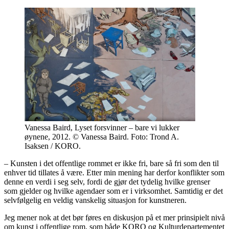
Vanessa Baird, Lyset forsvinner – bare vi lukker
øynene, 2012. © Vanessa Baird. Foto: Trond A.
Isaksen / KORO.
– Kunsten i det offentlige rommet er ikke fri, bare så fri som den til
enhver tid tillates å være. Etter min mening har derfor konflikter som
denne en verdi i seg selv, fordi de gjør det tydelig hvilke grenser
som gjelder og hvilke agendaer som er i virksomhet. Samtidig er det
selvfølgelig en veldig vanskelig situasjon for kunstneren.
Jeg mener nok at det bør føres en diskusjon på et mer prinsipielt nivå
om kunst i offentlige rom, som både KORO og Kulturdepartementet