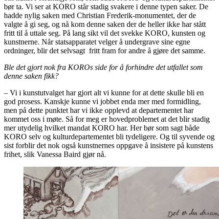
bør ta. Vi ser at KORO står stadig svakere i denne typen saker. De
hadde nylig saken med Christian Frederik-monumentet, der de
valgte å gi seg, og nå kom denne saken der de heller ikke har stått
fritt til å uttale seg. På lang sikt vil det svekke KORO, kunsten og
kunstnerne. Når statsapparatet velger å undergrave sine egne
ordninger, blir det selvsagt fritt fram for andre å gjøre det samme.
Ble det gjort nok fra KOROs side for å forhindre det utfallet som
denne saken fikk?
– Vi i kunstutvalget har gjort alt vi kunne for at dette skulle bli en
god prosess. Kanskje kunne vi jobbet enda mer med formidling,
men på dette punktet har vi ikke opplevd at departementet har
kommet oss i møte. Så for meg er hovedproblemet at det blir stadig
mer utydelig hvilket mandat KORO har. Her bør som sagt både
KORO selv og kulturdepartementet bli tydeligere. Og til syvende og
sist forblir det nok også kunstnernes oppgave å insistere på kunstens
frihet, slik Vanessa Baird gjør nå.