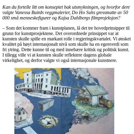
Kan du fortelle litt om konseptet bak utsmykningen, og hvorfor dere
valgte Vanessa Bairds veggmalerier, Do Ho Suhs gressmatte av 50
000 små menneskefigurer og Kajsa Dahlbergs filmprojeksjon?
– Som det kommer fram i kunstplanen, lå det tre hovedprinsipper til
grunn for kunstprosjektene. Det overordnede prinsippet var at
kunsten skulle spille en markant rolle i regjeringskvartalet. Vi ønsket
kvalitet på høyt internasjonalt nivå som skulle ha en egenverdi som
fri ytring. Dette kunne til og med innebære kritisk og politisk kunst.
I tillegg ville vi at kunsten skulle reflektere dagens globale
virkelighet, og derfor valgte vi også internasjonale kunstnere.