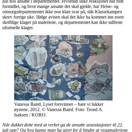
juli hos ansatte i departementet. Hvordan slike reaksjoner har blitt
formidlet, og hvor mange ansatte det skal gjelde, har Helse- og
omsorgsdepartementet ikke noe klart svar på, slik Klassekampen
skrev forrige uke. Ifølge avisen skal det ikke ha kommet inn noen
skriftlige klager på maleriene, og departementet kan ikke tallfeste
uformelle klager.
Vanessa Baird, Lyset forsvinner – bare vi lukker
øynene, 2012. © Vanessa Baird. Foto: Trond A.
Isaksen / KORO.
Når dukket dette med at verket ga de ansatte assosiasjoner til 22.
juli opp? Og hva kunne man ha gjort for å hindre at veggmaleriene