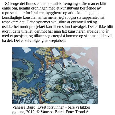
– Så lenge det finnes en demokratisk fremgangsmåte man er blitt
enige om, nemlig ordningen med et kunstutvalg bestående av
representanter for brukere, byggherre og arkitekt i tillegg til
kunstfaglige konsulenter, så mener jeg at også statsapparatet må
respektere det. Dette systemet skal sikre at eventuell tvil og
usikkerhet rundt prosjektet kanaliseres inn i utvalget. Det er ikke blitt
gjort i dette tilfellet, derimot har man latt kunstneren arbeide i to år
med et prosjekt, og tillater seg etterpå å komme og si at man ikke vil
ha det. Det er selvfølgelig uakseptabelt.
Vanessa Baird, Lyset forsvinner – bare vi lukker
øynene, 2012. © Vanessa Baird. Foto: Trond A.