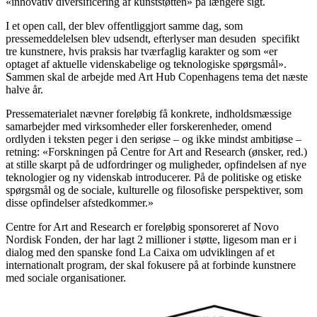
«innovativ diversificering af kunststøtten» på længere sigt.
I et open call, der blev offentliggjort samme dag, som
pressemeddelelsen blev udsendt, efterlyser man desuden specifikt
tre kunstnere, hvis praksis har tværfaglig karakter og som «er
optaget af aktuelle videnskabelige og teknologiske spørgsmål».
Sammen skal de arbejde med Art Hub Copenhagens tema det næste
halve år.
Pressematerialet nævner foreløbig få konkrete, indholdsmæssige
samarbejder med virksomheder eller forskerenheder, omend
ordlyden i teksten peger i den seriøse – og ikke mindst ambitiøse –
retning: «Forskningen på Centre for Art and Research (ønsker, red.)
at stille skarpt på de udfordringer og muligheder, opfindelsen af nye
teknologier og ny videnskab introducerer. På de politiske og etiske
spørgsmål og de sociale, kulturelle og filosofiske perspektiver, som
disse opfindelser afstedkommer.»
Centre for Art and Research er foreløbig sponsoreret af Novo
Nordisk Fonden, der har lagt 2 millioner i støtte, ligesom man er i
dialog med den spanske fond La Caixa om udviklingen af et
internationalt program, der skal fokusere på at forbinde kunstnere
med sociale organisationer.