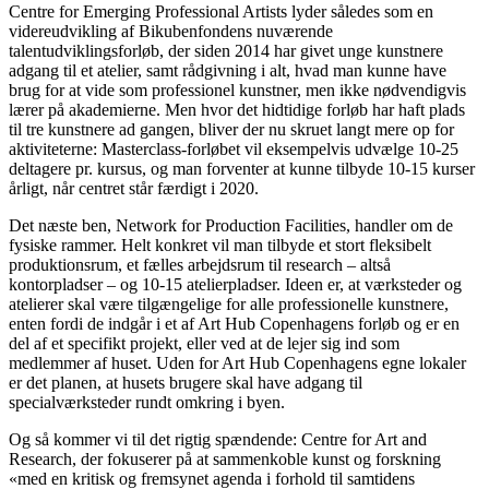
Centre for Emerging Professional Artists lyder således som en
videreudvikling af Bikubenfondens nuværende
talentudviklingsforløb, der siden 2014 har givet unge kunstnere
adgang til et atelier, samt rådgivning i alt, hvad man kunne have
brug for at vide som professionel kunstner, men ikke nødvendigvis
lærer på akademierne. Men hvor det hidtidige forløb har haft plads
til tre kunstnere ad gangen, bliver der nu skruet langt mere op for
aktiviteterne: Masterclass-forløbet vil eksempelvis udvælge 10-25
deltagere pr. kursus, og man forventer at kunne tilbyde 10-15 kurser
årligt, når centret står færdigt i 2020.
Det næste ben, Network for Production Facilities, handler om de
fysiske rammer. Helt konkret vil man tilbyde et stort fleksibelt
produktionsrum, et fælles arbejdsrum til research – altså
kontorpladser – og 10-15 atelierpladser. Ideen er, at værksteder og
atelierer skal være tilgængelige for alle professionelle kunstnere,
enten fordi de indgår i et af Art Hub Copenhagens forløb og er en
del af et specifikt projekt, eller ved at de lejer sig ind som
medlemmer af huset. Uden for Art Hub Copenhagens egne lokaler
er det planen, at husets brugere skal have adgang til
specialværksteder rundt omkring i byen.
Og så kommer vi til det rigtig spændende: Centre for Art and
Research, der fokuserer på at sammenkoble kunst og forskning
«med en kritisk og fremsynet agenda i forhold til samtidens