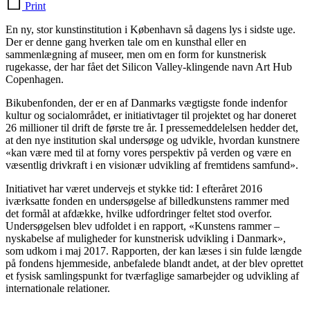
Print
En ny, stor kunstinstitution i København så dagens lys i sidste uge.
Der er denne gang hverken tale om en kunsthal eller en
sammenlægning af museer, men om en form for kunstnerisk
rugekasse, der har fået det Silicon Valley-klingende navn Art Hub
Copenhagen.
Bikubenfonden, der er en af Danmarks vægtigste fonde indenfor
kultur og socialområdet, er initiativtager til projektet og har doneret
26 millioner til drift de første tre år. I pressemeddelelsen hedder det,
at den nye institution skal undersøge og udvikle, hvordan kunstnere
«kan være med til at forny vores perspektiv på verden og være en
væsentlig drivkraft i en visionær udvikling af fremtidens samfund».
Initiativet har været undervejs et stykke tid: I efteråret 2016
iværksatte fonden en undersøgelse af billedkunstens rammer med
det formål at afdække, hvilke udfordringer feltet stod overfor.
Undersøgelsen blev udfoldet i en rapport, «Kunstens rammer –
nyskabelse af muligheder for kunstnerisk udvikling i Danmark»,
som udkom i maj 2017. Rapporten, der kan læses i sin fulde længde
på fondens hjemmeside, anbefalede blandt andet, at der blev oprettet
et fysisk samlingspunkt for tværfaglige samarbejder og udvikling af
internationale relationer.