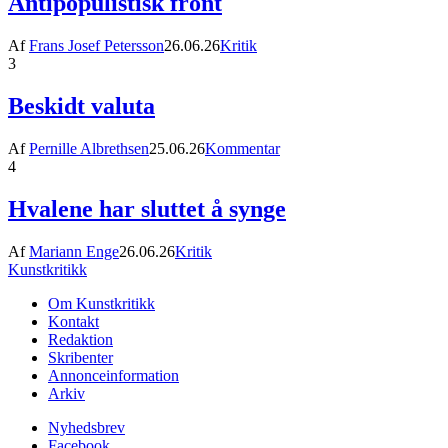
Antipopulistisk front
Af
Frans Josef Petersson
26.06.26
Kritik
3
Beskidt valuta
Af
Pernille Albrethsen
25.06.26
Kommentar
4
Hvalene har sluttet å synge
Af
Mariann Enge
26.06.26
Kritik
Kunstkritikk
Om Kunstkritikk
Kontakt
Redaktion
Skribenter
Annonceinformation
Arkiv
Nyhedsbrev
Facebook