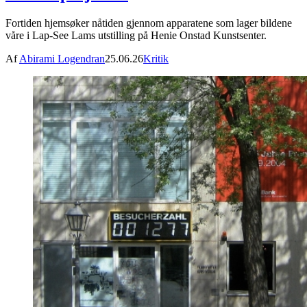
Fortiden hjemsøker nåtiden gjennom apparatene som lager bildene
våre i Lap-See Lams utstilling på Henie Onstad Kunstsenter.
Af
Abirami Logendran
25.06.26
Kritik