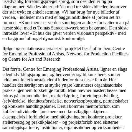
usædvanlig forretningspræget sprog, som desuden er rig på
diagrammer. Således åbner pdf’en med tre siders billeder, hvorover
der står trykt en enkelt sætning. «Vi har brug for nye billeder af
verden,» indleder man med et baggrundsbillede af jorden set fra
rummet. «Kunstnere ser verden som ingen andre,» fortsætter man på
næste side, med et Tomás Saraceno-værk som baggrund. Den sidste
introside lover «Et hus der giver verden visionært perspektiv» med
en baggrund af noget dynamisk kontormiljø.
Ifølge præsentationsmaterialet vil projektet bestå af tre ben: Centre
for Emerging Professional Artists, Network for Production Facilities
og Centre for Art and Research.
Det første, Centre for Emerging Professional Artists, ligner en slags
talentudviklingsprogram, og henvender sig til kunstnere, som er
uddannet fra et kunstakademi indenfor de seneste fem år. Her
handler det særligt om at styrke yngre kunstneres organisatoriske
praksis igennem forskellige forløb. Man nævner masterclasses med
fokus på kommunikation, markedsføring, forretningsudvikling,
(selv)ledelse, identitetsforståelse, netværksopbygning, partnerskaber
og konkrete handlingsplaner. Dertil kommer mentorforløb, som
kobler individuelle kunstnere med kunstfaglige aktører –
eksempelvis i forbindelse med rådgivning om konkrete projekter,
atelierbesøg og praktikpladser – og projektforløb med eksterne
samarbejdspartnere; institutioner, organisationer og virksomheder.