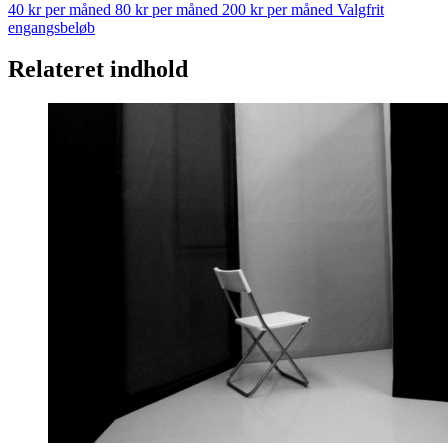
40 kr per måned
80 kr per måned
200 kr per måned
Valgfrit
engangsbeløb
Relateret indhold