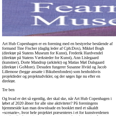
Art Hub Copenhagen er en forening med en bestyrelse bestående af
formand Tine Fischer (daglig leder af Cph:Dox), Mikkel Bogh
(direktør på Statens Museum for Kunst), Frederik Hardvendel
(direktør på Statens Værksteder for Kunst), Ann Lislegaard
(kunstner), Dorte Mandrup (arkitekt) og Matias Møl Dalsgaard
(direktør i GoMore). Desuden fungerer Susanne Hviid og Jacob
Lillemose (begge ansatte i Bikubenfonden) som henholdsvis
projektleder og projektudvikler, og der søges lige nu efter en
direktør.
Tre ben
Og hvad er det så egentlig, der skal ske, når Art Hub Copenhagen i
løbet af 2020 åbner for alle sine aktiviteter? På foreningens
hjemmeside kan man downloade en booklet med et såkaldt
«scenarie», hvor hele projektet præsenteres i et for kunstverdenen