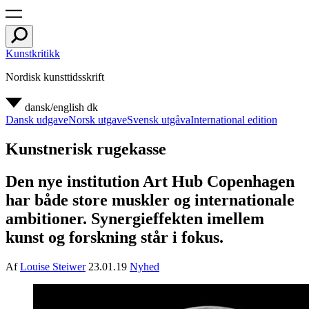
Kunstkritikk
Nordisk kunsttidsskrift
dansk/english
dk
Dansk udgave
Norsk utgave
Svensk utgåva
International edition
Kunstnerisk rugekasse
Den nye institution Art Hub Copenhagen
har både store muskler og internationale
ambitioner. Synergieffekten imellem
kunst og forskning står i fokus.
Af
Louise Steiwer
23.01.19
Nyhed