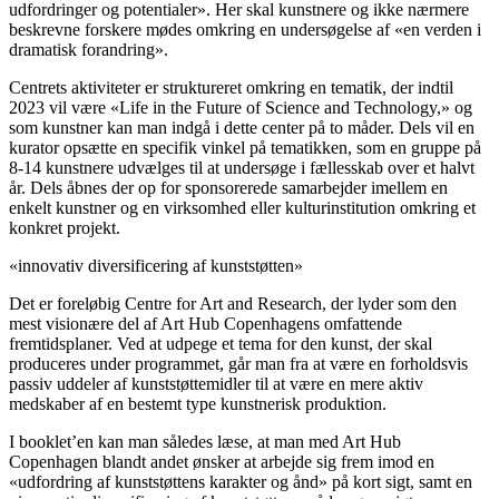
udfordringer og potentialer». Her skal kunstnere og ikke nærmere
beskrevne forskere mødes omkring en undersøgelse af «en verden i
dramatisk forandring».
Centrets aktiviteter er struktureret omkring en tematik, der indtil
2023 vil være «Life in the Future of Science and Technology,» og
som kunstner kan man indgå i dette center på to måder. Dels vil en
kurator opsætte en specifik vinkel på tematikken, som en gruppe på
8-14 kunstnere udvælges til at undersøge i fællesskab over et halvt
år. Dels åbnes der op for sponsorerede samarbejder imellem en
enkelt kunstner og en virksomhed eller kulturinstitution omkring et
konkret projekt.
«innovativ diversificering af kunststøtten»
Det er foreløbig Centre for Art and Research, der lyder som den
mest visionære del af Art Hub Copenhagens omfattende
fremtidsplaner. Ved at udpege et tema for den kunst, der skal
produceres under programmet, går man fra at være en forholdsvis
passiv uddeler af kunststøttemidler til at være en mere aktiv
medskaber af en bestemt type kunstnerisk produktion.
I booklet’en kan man således læse, at man med Art Hub
Copenhagen blandt andet ønsker at arbejde sig frem imod en
«udfordring af kunststøttens karakter og ånd» på kort sigt, samt en