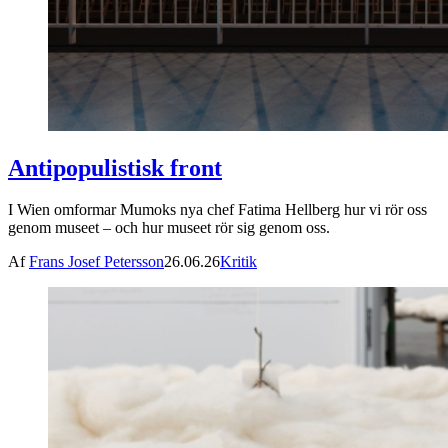
Antipopulistisk front
I Wien omformar Mumoks nya chef Fatima Hellberg hur vi rör oss
genom museet – och hur museet rör sig genom oss.
Af
Frans Josef Petersson
26.06.26
Kritik