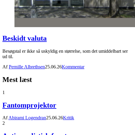
Beskidt valuta
Besøgstal er ikke så uskyldig en størrelse, som det umiddelbart ser
ud til.
Af
Pernille Albrethsen
25.06.26
Kommentar
Mest læst
1
Fantomprojektor
Af
Abirami Logendran
25.06.26
Kritik
2