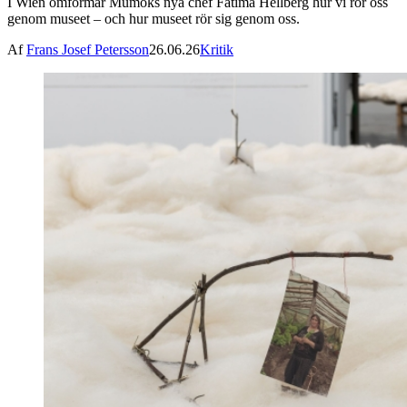
I Wien omformar Mumoks nya chef Fatima Hellberg hur vi rör oss
genom museet – och hur museet rör sig genom oss.
Af
Frans Josef Petersson
26.06.26
Kritik