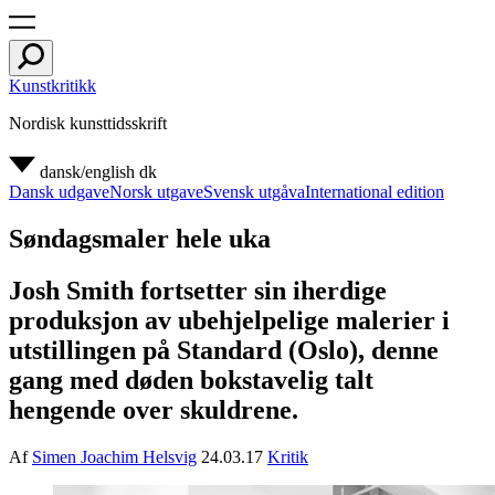
Kunstkritikk
Nordisk kunsttidsskrift
dansk/english
dk
Dansk udgave
Norsk utgave
Svensk utgåva
International edition
Søndagsmaler hele uka
Josh Smith fortsetter sin iherdige
produksjon av ubehjelpelige malerier i
utstillingen på Standard (Oslo), denne
gang med døden bokstavelig talt
hengende over skuldrene.
Af
Simen Joachim Helsvig
24.03.17
Kritik