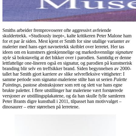
Smiths arbeider fremprovoserer ofte aggressivt avfeiende
skuldertrekk. «Studiously inept», kalte kritikeren Peter Malone ham
for et par år siden. Mest kjent er Smith for sine utallige varianter av
malerier med hans eget navnetrekk skriblet over lerretet. Her tas
ideen om en kunstners gjenkjennelige og markedsvennlige
signature
style
så bokstavelig at det bikker over i parodien. Samtidig er denne
lettfattelige one-lineren også en signatur, og parodien på kunstnerisk
branding blir selv en treffsikker brand. Siden begynnelsen av 2000-
tallet har Smith gjort karriere av slike selvrefleksive vittigheter: I
samme periode som signatur-maleriene stilte han ut serien
Palette
Paintings
, pastose abstraksjoner som rett og slett var hans egne
brukte paletter. I flere utstillinger har maleriene vært forstørrede
versjoner av utstillingsplakatene, og da han skulle fylle samleren
Peter Brants digre kunsthall i 2011, tilpasset han motivvalget –
dinosaurer – etter størrelsen på lerretene.