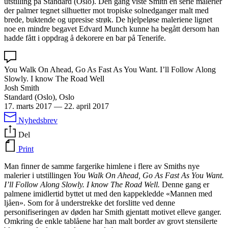
utstilling på Standard (Oslo). Den gang viste Smith en serie malerier
der palmer tegnet silhuetter mot tropiske solnedganger malt med
brede, buktende og upresise strøk. De hjelpeløse maleriene lignet
noe en mindre begavet Edvard Munch kunne ha begått dersom han
hadde fått i oppdrag å dekorere en bar på Tenerife.
You Walk On Ahead, Go As Fast As You Want. I’ll Follow Along
Slowly. I know The Road Well
Josh Smith
Standard (Oslo), Oslo
17. marts 2017
—
22. april 2017
Nyhedsbrev
Del
Print
Man finner de samme fargerike himlene i flere av Smiths nye
malerier i utstillingen
You Walk On Ahead, Go As Fast As You Want.
I’ll Follow Along Slowly. I know The Road Well.
Denne gang er
palmene imidlertid byttet ut med den kappekledde «Mannen med
ljåen». Som for å understrekke det forslitte ved denne
personifiseringen av døden har Smith gjentatt motivet elleve ganger.
Omkring de enkle tablåene har han malt border av grovt stensilerte