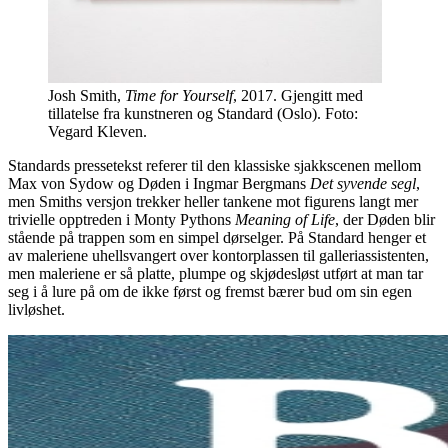
Josh Smith,
Time for Yourself
, 2017. Gjengitt med
tillatelse fra kunstneren og Standard (Oslo). Foto:
Vegard Kleven.
Standards pressetekst referer til den klassiske sjakkscenen mellom
Max von Sydow og Døden i Ingmar Bergmans
Det syvende segl
,
men Smiths versjon trekker heller tankene mot figurens langt mer
trivielle opptreden i Monty Pythons
Meaning of Life
, der Døden blir
stående på trappen som en simpel dørselger. På Standard henger et
av maleriene uhellsvangert over kontorplassen til galleriassistenten,
men maleriene er så platte, plumpe og skjødesløst utført at man tar
seg i å lure på om de ikke først og fremst bærer bud om sin egen
livløshet.