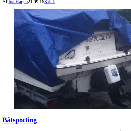
Af
Ina Hagen
21.09.16
Kritik
Båtspotting