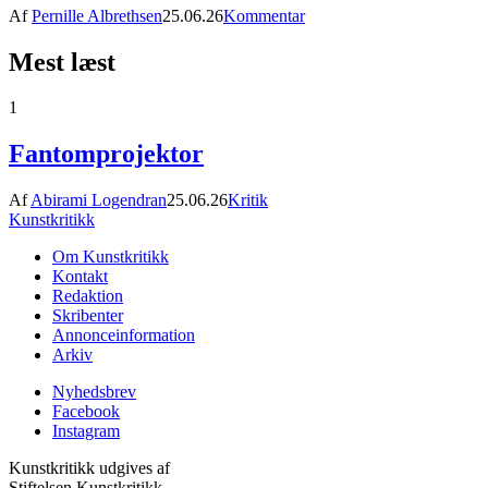
Af
Pernille Albrethsen
25.06.26
Kommentar
Mest læst
1
Fantomprojektor
Af
Abirami Logendran
25.06.26
Kritik
Kunstkritikk
Om Kunstkritikk
Kontakt
Redaktion
Skribenter
Annonceinformation
Arkiv
Nyhedsbrev
Facebook
Instagram
Kunstkritikk udgives af
Stiftelsen Kunstkritikk