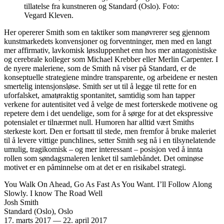
tillatelse fra kunstneren og Standard (Oslo). Foto:
Vegard Kleven.
Her opererer Smith som en taktiker som manøvrerer seg gjennom
kunstmarkedets konvensjoner og forventninger, men med en langt
mer affirmativ, lavkomisk løssluppenhet enn hos mer antagonistiske
og cerebrale kolleger som Michael Krebber eller Merlin Carpenter. I
de nyere maleriene, som de Smith nå viser på Standard, er de
konseptuelle strategiene mindre transparente, og arbeidene er nesten
smertelig intensjonsløse. Smith ser ut til å legge til rette for en
uforfalsket, amatøraktig spontanitet, samtidig som han tapper
verkene for autentisitet ved å velge de mest forterskede motivene og
repetere dem i det uendelige, som for å sørge for at det ekspressive
potensialet er tilnærmet null. Humoren har alltid vært Smiths
sterkeste kort. Den er fortsatt til stede, men fremfor å bruke maleriet
til å levere vittige punchlines, setter Smith seg nå i en tilsynelatende
umulig, tragikomisk – og mer interessant – posisjon ved å innta
rollen som søndagsmaleren lenket til samlebåndet. Det ominøse
motivet er en påminnelse om at det er en risikabel strategi.
You Walk On Ahead, Go As Fast As You Want. I’ll Follow Along
Slowly. I know The Road Well
Josh Smith
Standard (Oslo), Oslo
17. marts 2017
—
22. april 2017