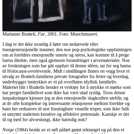
Marianne Bratteli,
Far
, 2001. Foto: Munchmuseet.
I dag er det ikke uvanlig å høre om nedarvede eller
transgenerasjonelle traumer, den noe pop-psykologiske oppfatningen
om at foreldres emosjonelle smerte og stress, kan komme til å prege
barna direkte, men også gjennom forandringer i arvematerialet. Noe
av forskningen som har gitt opphav til denne idéen, tar for seg barna
til Holocaust-overlevende. Midt i utstillingen finnes en vegg hvor et
utvalg av Bratteli-familiens private fotografier fra ferier og hverdag,
underbygger inntrykket av et på overflaten idyllisk familieliv.
Maleriet blir i Brattelis hender et verktøy for å utrykke et mørke som
har preget familielivet som ikke har vært utad synlig. Tross denne
innpakningen kjenner jeg at den emosjonelle slagkraften uteblir, og
at de ofte komplekse og interessante relasjonene mellom foreldre og
barn her reduseres til noe forutsigbare visuelle troper, som ikke fullt
ut utnytter maleriets kreative og affektive potensiale. Kanskje er det
til og med for alvorstungt, ikke barnslig nok?
Norge
(1984) består av et røft påført grønt rektangel og på den et