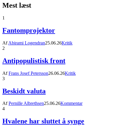
Mest læst
1
Fantomprojektor
Af
Abirami Logendran
25.06.26
Kritik
2
Antipopulistisk front
Af
Frans Josef Petersson
26.06.26
Kritik
3
Beskidt valuta
Af
Pernille Albrethsen
25.06.26
Kommentar
4
Hvalene har sluttet å synge