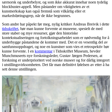
særnorsk og underbelyst, og som ikke akkurat innehar noen tydelig
blockbuster-appell. Men påstander om viktigheten av et
kunstnerkskap kan også fremstå som vilkårlig eller et
markedsføringsgrep, når de ikke begrunnes.
Som andre har påpekt før meg, nylig kritiker Andreas Breivik i dette
tidsskriftet
, bør man kunne forvente at museene, spesielt de med
store staber og mye ressurser, gjør den historiske
kontekstualiseringen og fortolkningsarbeidet som er nødvendig for å
underbygge påstandene de kommer med. Det er en vesentlig del av
samfunnsoppdraget, og noe en kunstner som vies et retrospektiv bør
kunne forvente. I en
kommentar
i Tidsskriftet Museum, hevder
Munchmuseets nye forskningsleder, Gustav Jørgen Pedersen, at
forskning er underprioritert ved norske museer og for dårlig integrert
i utstillingsvirksomheten. Det får man definitivt følelsen av etter å ha
sett denne utstillingen.