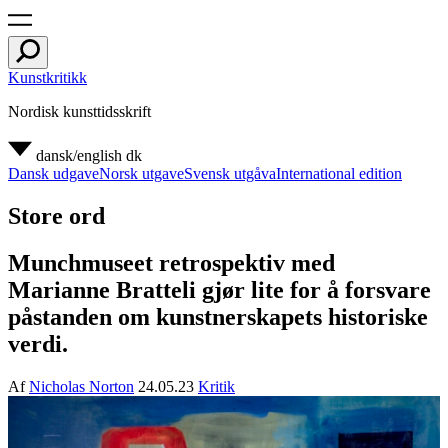
Kunstkritikk
Nordisk kunsttidsskrift
dansk/english
dk
Dansk udgave
Norsk utgave
Svensk utgåva
International edition
Store ord
Munchmuseet retrospektiv med
Marianne Bratteli gjør lite for å forsvare
påstanden om kunstnerskapets historiske
verdi.
Af
Nicholas Norton
24.05.23
Kritik