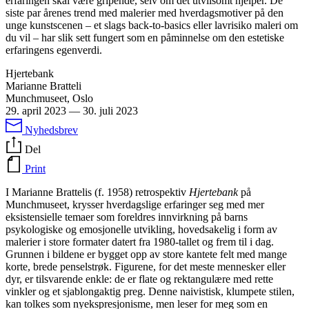
erfaringen skal være gripende, selv om det utvilsomt hjelper. De
siste par årenes trend med malerier med hverdagsmotiver på den
unge kunstscenen – et slags back-to-basics eller lavrisiko maleri om
du vil – har slik sett fungert som en påminnelse om den estetiske
erfaringens egenverdi.
Hjertebank
Marianne Bratteli
Munchmuseet, Oslo
29. april 2023
—
30. juli 2023
Nyhedsbrev
Del
Print
I Marianne Brattelis (f. 1958) retrospektiv
Hjertebank
på
Munchmuseet, krysser hverdagslige erfaringer seg med mer
eksistensielle temaer som foreldres innvirkning på barns
psykologiske og emosjonelle utvikling, hovedsakelig i form av
malerier i store formater datert fra 1980-tallet og frem til i dag.
Grunnen i bildene er bygget opp av store kantete felt med mange
korte, brede penselstrøk. Figurene, for det meste mennesker eller
dyr, er tilsvarende enkle: de er flate og rektangulære med rette
vinkler og et sjablongaktig preg. Denne naivistisk, klumpete stilen,
kan tolkes som nyekspresjonisme, men leser for meg som en