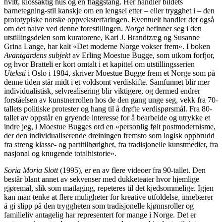
hvitt, klossaktig hus og en flaggstang. Her handler bildets
barnetegning-stil kanskje om en lengsel etter – eller trygghet i – den
prototypiske norske oppveksterfaringen. Eventuelt handler det også
om det naive ved denne forestillingen.
Norge
befinner seg i den
utstillingsdelen som kuratorene, Kari J. Brandtzæg og Susanne
Grina Lange, har kalt «Det moderne Norge vokser frem». I boken
Avantgardens subjekt
av Erling Moestue Bugge, som utkom forfjor,
og hvor Bratteli er kort omtalt i et kapittel om utstillingsserien
Uteksti
i Oslo i 1984, skriver Moestue Bugge frem et Norge som på
denne tiden står midt i et voldsomt verdiskifte. Samfunnet blir mer
individualistisk, selvrealisering blir viktigere, og dermed endrer
forståelsen av kunstnerrollen hos de den gang unge seg, vekk fra 70-
tallets politiske protester og hang til å drøfte verdispørsmål. Fra 80-
tallet av oppstår en gryende interesse for å bearbeide og utrykke et
indre jeg, i Moestue Bugges ord en «personlig følt postmodernisme,
der den individualiserende dreiningen fremsto som logisk oppbrudd
fra streng klasse- og partitilhørighet, fra tradisjonelle kunstmedier, fra
nasjonal og knugende totalhistorie».
Soria Moria Slott
(1995), er en av flere videoer fra 90-tallet. Den
består blant annet av sekvenser med dukketeater hvor hjemlige
gjøremål, slik som matlaging, repeteres til det kjedsommelige. Igjen
kan man tenke at flere muligheter for kreative utfoldelse, innebærer
å gi slipp på den tryggheten som tradisjonelle kjønnsroller og
familieliv antagelig har representert for mange i Norge. Det er