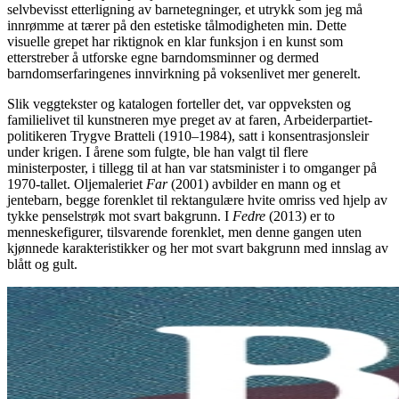
selvbevisst etterligning av barnetegninger, et utrykk som jeg må
innrømme at tærer på den estetiske tålmodigheten min. Dette
visuelle grepet har riktignok en klar funksjon i en kunst som
etterstreber å utforske egne barndomsminner og dermed
barndomserfaringenes innvirkning på voksenlivet mer generelt.
Slik veggtekster og katalogen forteller det, var oppveksten og
familielivet til kunstneren mye preget av at faren, Arbeiderpartiet-
politikeren Trygve Bratteli (1910–1984), satt i konsentrasjonsleir
under krigen. I årene som fulgte, ble han valgt til flere
ministerposter, i tillegg til at han var statsminister i to omganger på
1970-tallet. Oljemaleriet
Far
(2001) avbilder en mann og et
jentebarn, begge forenklet til rektangulære hvite omriss ved hjelp av
tykke penselstrøk mot svart bakgrunn. I
Fedre
(2013) er to
menneskefigurer, tilsvarende forenklet, men denne gangen uten
kjønnede karakteristikker og her mot svart bakgrunn med innslag av
blått og gult.