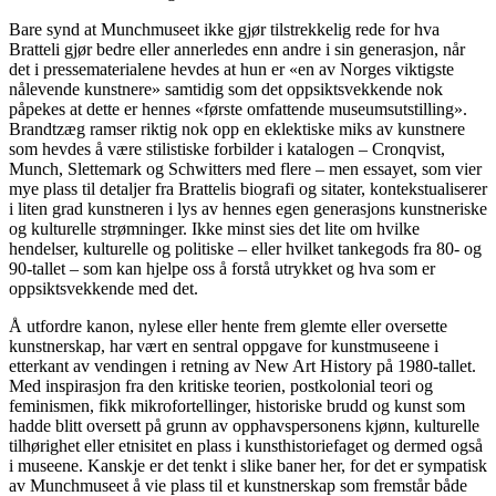
Bare synd at Munchmuseet ikke gjør tilstrekkelig rede for hva
Bratteli gjør bedre eller annerledes enn andre i sin generasjon, når
det i pressematerialene hevdes at hun er «en av Norges viktigste
nålevende kunstnere» samtidig som det oppsiktsvekkende nok
påpekes at dette er hennes «første omfattende museumsutstilling».
Brandtzæg ramser riktig nok opp en eklektiske miks av kunstnere
som hevdes å være stilistiske forbilder i katalogen – Cronqvist,
Munch, Slettemark og Schwitters med flere – men essayet, som vier
mye plass til detaljer fra Brattelis biografi og sitater, kontekstualiserer
i liten grad kunstneren i lys av hennes egen generasjons kunstneriske
og kulturelle strømninger. Ikke minst sies det lite om hvilke
hendelser, kulturelle og politiske – eller hvilket tankegods fra 80- og
90-tallet – som kan hjelpe oss å forstå utrykket og hva som er
oppsiktsvekkende med det.
Å utfordre kanon, nylese eller hente frem glemte eller oversette
kunstnerskap, har vært en sentral oppgave for kunstmuseene i
etterkant av vendingen i retning av New Art History på 1980-tallet.
Med inspirasjon fra den kritiske teorien, postkolonial teori og
feminismen, fikk mikrofortellinger, historiske brudd og kunst som
hadde blitt oversett på grunn av opphavspersonens kjønn, kulturelle
tilhørighet eller etnisitet en plass i kunsthistoriefaget og dermed også
i museene. Kanskje er det tenkt i slike baner her, for det er sympatisk
av Munchmuseet å vie plass til et kunstnerskap som fremstår både