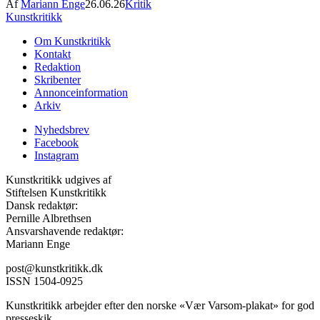
Af
Mariann Enge
26.06.26
Kritik
Kunstkritikk
Om Kunstkritikk
Kontakt
Redaktion
Skribenter
Annonceinformation
Arkiv
Nyhedsbrev
Facebook
Instagram
Kunstkritikk udgives af
Stiftelsen Kunstkritikk
Dansk redaktør:
Pernille Albrethsen
Ansvarshavende redaktør:
Mariann Enge
post@kunstkritikk.dk
ISSN 1504-0925
Kunstkritikk arbejder efter den norske «Vær Varsom-plakat» for god
presseskik.