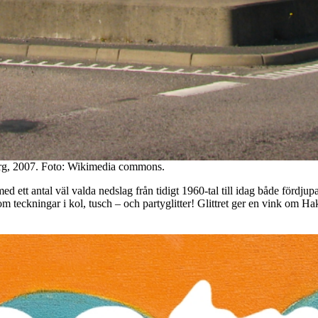
org, 2007. Foto: Wikimedia commons.
 med ett antal väl valda nedslag från tidigt 1960-tal till idag både förd
om teckningar i kol, tusch – och partyglitter! Glittret ger en vink om Hak