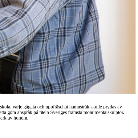
skola, varje gågata och uppfräschat hamnstråk skulle prydas av
rätta göra anspråk på titeln Sveriges främsta monumentalskulptör.
 verk av honom.