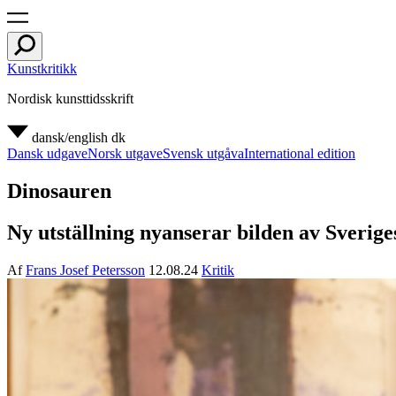
Kunstkritikk
Nordisk kunsttidsskrift
dansk/english
dk
Dansk udgave
Norsk utgave
Svensk utgåva
International edition
Dinosauren
Ny utställning nyanserar bilden av Sveri
Af
Frans Josef Petersson
12.08.24
Kritik