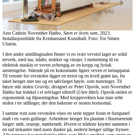
Ann Cathrin November Høibo,
Søvn er livets sum
, 2023.
Installasjonsbilde fra Kristiansand Kunsthall. Foto: Tor Simen
Ulstein.
I den andre utstillingssalen finner vi en svær vevstol laget av solid
treverk, med tau, tråder, stokker og vinsjer. I motsetning til en
elektrisk maskin er veven avhengig av en kropp og fysisk
anstrengelse. Stående på en kokosmatte ligner veven et turnapparat.
Til venstre for vevstolen ligger en trerot og en kveil grønt tau, fra
taket henger mer tau og en sølvfarget bøyle, som turnringer. Til
høyre står stolen
Gravity
, designet av Peter Opsvik, som November
Høibo har trukket i et selvlaget ullstoff (
Uten tittel
). Opsvik-stolen er
ergonomisk og tilpasningsbar. Med kroppsvekten kan man sette
stolen i tre stillinger, der den bakerste er nesten horisontal.
I samme rom som vevstolen vises en serie tepper foran et furupanel
malt i en varm gulfarge. Arbeidene henger fra plastrør i fluoriserende
farger: rødt, oransje, mørkerødt. Øverst er trådene knyttet sammen i
en rad trekanter med noen dusker på, nederst henger sirlige frynser.
Alle teppene har metaforiske titler, som
Myk i ansiktet,
som angir en