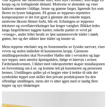
kropp og en forbigående tilstand. Motivene er abstrakte og viser
hakkete mønstre i blålige, brune og grønne farger, lignende lyn som
flerrer en lysere bakgrunn. På grunn av teppenes repetetive
komposisjoner er det fort gjort å glemme det enkelte teppet,
motivene liksom flimrer forbi, blir ett. Erfaringen av teppenes
teksturer og overflatevirkninger har lenger varighet: Blikket ledes
langs fargefeltenes taggete kanter, enkelte partier er vevd på
«vranga», andre felter består av løst sammenvevde tråder i mørk
grønn, her og der stikker løse tråder og knuter ut.
Mens teppene etterlater seg en fornemmelse av fysiske nærvær, viser
veven og stolen indirekte til kunstnerens kropp. Gjennom
utstillingsperioden skal November Høibo sitte i vevstolen og lage
nye tepper, men utenfor åpningstiden, ifølge et intervju i avisen
Fædrelandsvennen. I likhet med videoportrettet skaper installasjonen
en forventning om å se, og komme tett på kunstneren og prosessen
hennes. Utstillingen spiller på et begjær etter å trekke til side det
symbolske teppet som skiller den private produksjonen fra den
offentlige utstillingen, mens det vi sitter igjen med er stadig flere
tepper og nye tilsløringer.