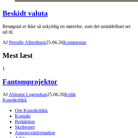
Beskidt valuta
Besøgstal er ikke så uskyldig en størrelse, som det umiddelbart ser
ud til.
Af
Pernille Albrethsen
25.06.26
Kommentar
Mest læst
1
Fantomprojektor
Af
Abirami Logendran
25.06.26
Kritik
Kunstkritikk
Om Kunstkritikk
Kontakt
Redaktion
Skribenter
Annonceinformation