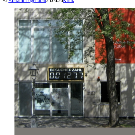
Af
Abirami Logendran
25.06.26
Kritik