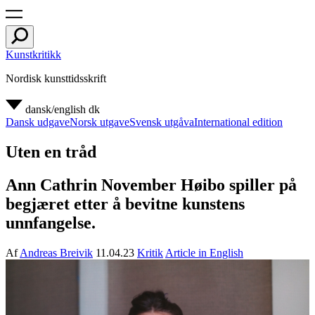
Kunstkritikk
Nordisk kunsttidsskrift
dansk/english
dk
Dansk udgave
Norsk utgave
Svensk utgåva
International edition
Uten en tråd
Ann Cathrin November Høibo spiller på
begjæret etter å bevitne kunstens
unnfangelse.
Af
Andreas Breivik
11.04.23
Kritik
Article in English