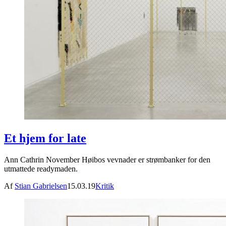
Et hjem for late
Ann Cathrin November Høibos vevnader er strømbanker for den
utmattede readymaden.
Af
Stian Gabrielsen
15.03.19
Kritik