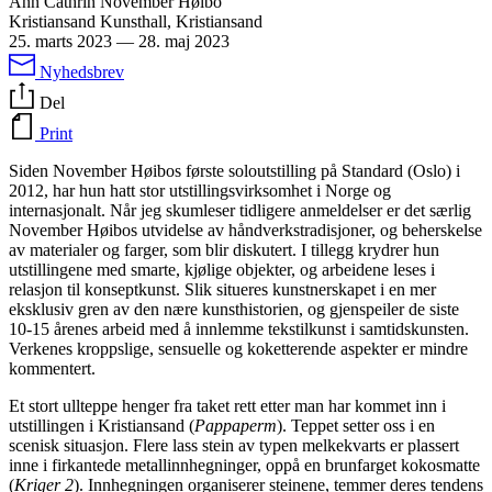
Ann Cathrin November Høibo
Kristiansand Kunsthall, Kristiansand
25. marts 2023
—
28. maj 2023
Nyhedsbrev
Del
Print
Siden November Høibos første soloutstilling på Standard (Oslo) i
2012, har hun hatt stor utstillingsvirksomhet i Norge og
internasjonalt. Når jeg skumleser tidligere anmeldelser er det særlig
November Høibos utvidelse av håndverkstradisjoner, og beherskelse
av materialer og farger, som blir diskutert. I tillegg krydrer hun
utstillingene med smarte, kjølige objekter, og arbeidene leses i
relasjon til konseptkunst. Slik situeres kunstnerskapet i en mer
eksklusiv gren av den nære kunsthistorien, og gjenspeiler de siste
10-15 årenes arbeid med å innlemme tekstilkunst i samtidskunsten.
Verkenes kroppslige, sensuelle og koketterende aspekter er mindre
kommentert.
Et stort ullteppe henger fra taket rett etter man har kommet inn i
utstillingen i Kristiansand (
Pappaperm
). Teppet setter oss i en
scenisk situasjon. Flere lass stein av typen melkekvarts er plassert
inne i firkantede metallinnhegninger, oppå en brunfarget kokosmatte
(
Kriger 2
). Innhegningen organiserer steinene, temmer deres tendens