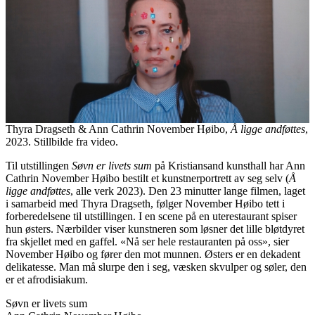
Thyra Dragseth & Ann Cathrin November Høibo,
Å ligge andføttes
,
2023. Stillbilde fra video.
Til utstillingen
Søvn er livets sum
på Kristiansand kunsthall har Ann
Cathrin November Høibo bestilt et kunstnerportrett av seg selv (
Å
ligge andføttes
, alle verk 2023). Den 23 minutter lange filmen, laget
i samarbeid med Thyra Dragseth, følger November Høibo tett i
forberedelsene til utstillingen. I en scene på en uterestaurant spiser
hun østers. Nærbilder viser kunstneren som løsner det lille bløtdyret
fra skjellet med en gaffel. «Nå ser hele restauranten på oss», sier
November Høibo og fører den mot munnen. Østers er en dekadent
delikatesse. Man må slurpe den i seg, væsken skvulper og søler, den
er et afrodisiakum.
Søvn er livets sum