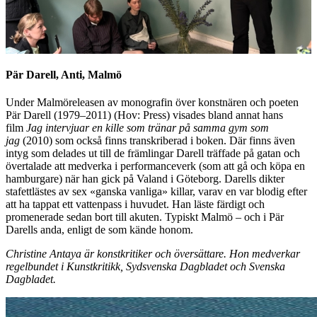
Pär Darell, Anti, Malmö
Under Malmöreleasen av monografin över konstnären och poeten
Pär Darell (1979–2011) (Hov: Press) visades bland annat hans
film
Jag intervjuar en kille som tränar på samma gym som
jag
(2010) som också finns transkriberad i boken. Där finns även
intyg som delades ut till de främlingar Darell träffade på gatan och
övertalade att medverka i performanceverk (som att gå och köpa en
hamburgare) när han gick på Valand i Göteborg. Darells dikter
stafettlästes av sex «ganska vanliga» killar, varav en var blodig efter
att ha tappat ett vattenpass i huvudet. Han läste färdigt och
promenerade sedan bort till akuten. Typiskt Malmö – och i Pär
Darells anda, enligt de som kände honom.
Christine Antaya är konstkritiker och översättare. Hon medverkar
regelbundet i Kunstkritikk, Sydsvenska Dagbladet och Svenska
Dagbladet.