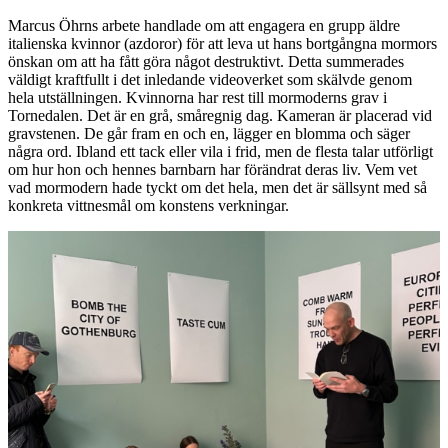
Marcus Öhrns arbete handlade om att engagera en grupp äldre
italienska kvinnor (azdoror) för att leva ut hans bortgångna mormors
önskan om att ha fått göra något destruktivt. Detta summerades
väldigt kraftfullt i det inledande videoverket som skälvde genom
hela utställningen. Kvinnorna har rest till mormoderns grav i
Tornedalen. Det är en grå, småregnig dag. Kameran är placerad vid
gravstenen. De går fram en och en, lägger en blomma och säger
några ord. Ibland ett tack eller vila i frid, men de flesta talar utförligt
om hur hon och hennes barnbarn har förändrat deras liv. Vem vet
vad mormodern hade tyckt om det hela, men det är sällsynt med så
konkreta vittnesmål om konstens verkningar.