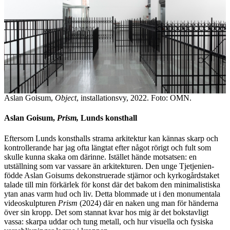
Aslan Goisum,
Object
, installationsvy, 2022. Foto: OMN.
Aslan Goisum,
Prism,
Lunds konsthall
Eftersom Lunds konsthalls strama arkitektur kan kännas skarp och
kontrollerande har jag ofta längtat efter något rörigt och fult som
skulle kunna skaka om därinne. Istället hände motsatsen: en
utställning som var vassare än arkitekturen. Den unge Tjetjenien-
födde Aslan Goisums dekonstruerade stjärnor och kyrkogårdstaket
talade till min förkärlek för konst där det bakom den minimalistiska
ytan anas varm hud och liv. Detta blommade ut i den monumentala
videoskulpturen
Prism
(2024) där en naken ung man för händerna
över sin kropp. Det som stannat kvar hos mig är det bokstavligt
vassa: skarpa uddar och tung metall, och hur visuella och fysiska