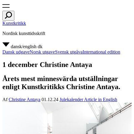
Kunstkritikk
Nordisk kunsttidsskrift
dansk/english
dk
Dansk udgave
Norsk utgave
Svensk utgåva
International edition
1 december Christine Antaya
Årets mest minnesvärda utställningar
enligt Kunstkritikks Christine Antaya.
Af
Christine Antaya
01.12.24
Julekalender
Article in English