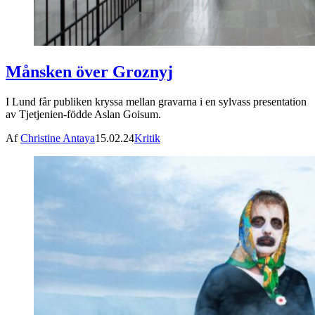
Månsken över Groznyj
I Lund får publiken kryssa mellan gravarna i en sylvass presentation
av Tjetjenien-födde Aslan Goisum.
Af
Christine Antaya
15.02.24
Kritik