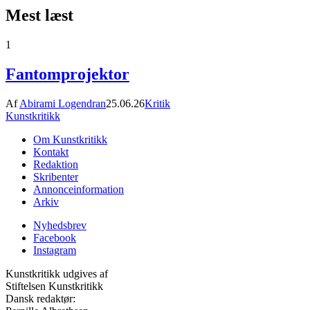
Mest læst
1
Fantomprojektor
Af
Abirami Logendran
25.06.26
Kritik
Kunstkritikk
Om Kunstkritikk
Kontakt
Redaktion
Skribenter
Annonceinformation
Arkiv
Nyhedsbrev
Facebook
Instagram
Kunstkritikk udgives af
Stiftelsen Kunstkritikk
Dansk redaktør: