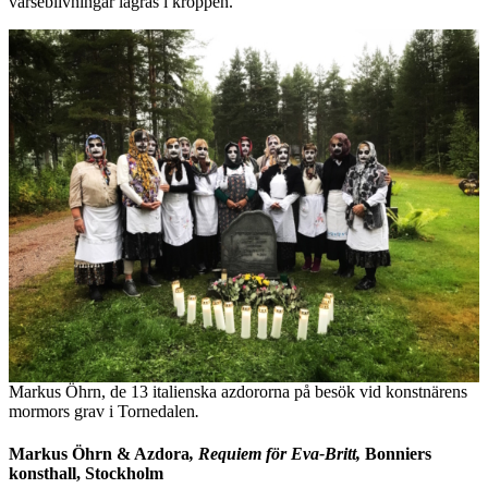
varseblivningar lagras i kroppen.
Markus Öhrn, de 13 italienska azdororna på besök vid konstnärens
mormors grav i Tornedalen
.
Markus Öhrn & Azdora
, Requiem för Eva-Britt,
Bonniers
konsthall, Stockholm