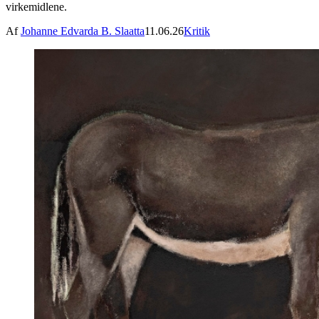
virkemidlene.
Af
Johanne Edvarda B. Slaatta
11.06.26
Kritik