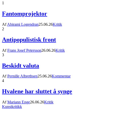
1
Fantomprojektor
Af
Abirami Logendran
25.06.26
Kritik
2
Antipopulistisk front
Af
Frans Josef Petersson
26.06.26
Kritik
3
Beskidt valuta
Af
Pernille Albrethsen
25.06.26
Kommentar
4
Hvalene har sluttet å synge
Af
Mariann Enge
26.06.26
Kritik
Kunstkritikk