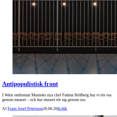
Antipopulistisk front
I Wien omformar Mumoks nya chef Fatima Hellberg hur vi rör oss
genom museet – och hur museet rör sig genom oss.
Af
Frans Josef Petersson
26.06.26
Kritik