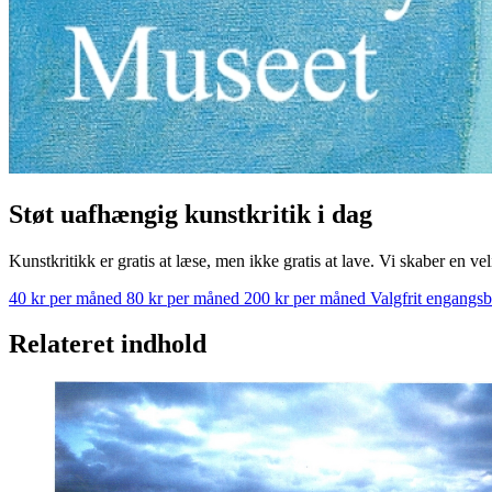
Støt uafhængig kunstkritik i dag
Kunstkritikk er gratis at læse, men ikke gratis at lave. Vi skaber en ve
40 kr per måned
80 kr per måned
200 kr per måned
Valgfrit engangs
Relateret indhold