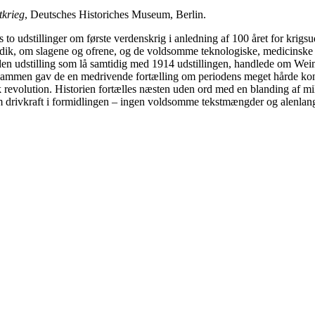
tkrieg
, Deutsches Historiches Museum, Berlin.
 to udstillinger om første verdenskrig i anledning af 100 året for krig
ik, om slagene og ofrene, og de voldsomme teknologiske, medicinske o
n udstilling som lå samtidig med 1914 udstillingen, handlede om Weim
sammen gav de en medrivende fortælling om periodens meget hårde kont
 revolution. Historien fortælles næsten uden ord med en blanding af mili
m drivkraft i formidlingen – ingen voldsomme tekstmængder og alenlange 