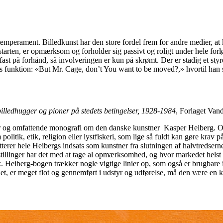
temperament. Billedkunst har den store fordel frem for andre medier, at
arten, er opmærksom og forholder sig passivt og roligt under hele forløb
ast på forhånd, så involveringen er kun på skrømt. Der er stadig et sty
s funktion: «But Mr. Cage, don’t You want to be moved?,» hvortil han s
illedhugger og pioner på stedets betingelser, 1928-1984
, Forlaget Van
r og omfattende monografi om den danske kunstner Kasper Heiberg. Om det
politik, etik, religion eller lystfiskeri, som lige så fuldt kan gøre kra
terer hele Heibergs indsats som kunstner fra slutningen af halvtredser
tillinger har det med at tage al opmærksomhed, og hvor markedet helst 
rik. Heiberg-bogen trækker nogle vigtige linier op, som også er brugbar
t, er meget flot og gennemført i udstyr og udførelse, må den være en klar