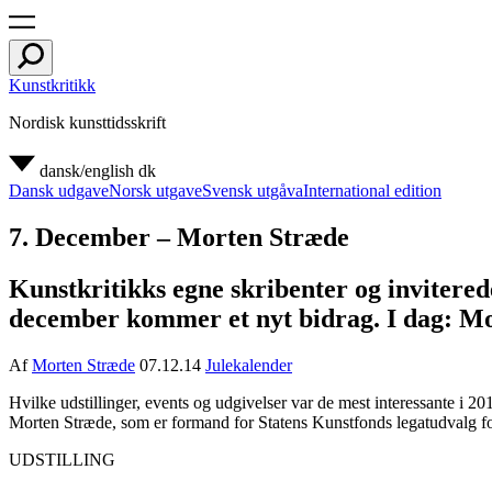
Kunstkritikk
Nordisk kunsttidsskrift
dansk/english
dk
Dansk udgave
Norsk utgave
Svensk utgåva
International edition
7. December – Morten Stræde
Kunstkritikks egne skribenter og inviterede
december kommer et nyt bidrag. I dag: M
Af
Morten Stræde
07.12.14
Julekalender
Hvilke udstillinger, events og udgivelser var de mest interessante i 
Morten Stræde, som er formand for Statens Kunstfonds legatudvalg for
UDSTILLING