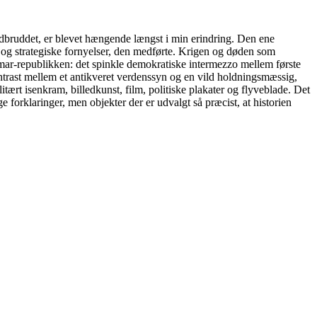
sudbruddet, er blevet hængende længst i min erindring. Den ene
g strategiske fornyelser, den medførte. Krigen og døden som
ar-republikken: det spinkle demokratiske intermezzo mellem første
rast mellem et antikveret verdenssyn og en vild holdningsmæssig,
tært isenkram, billedkunst, film, politiske plakater og flyveblade. Det
forklaringer, men objekter der er udvalgt så præcist, at historien