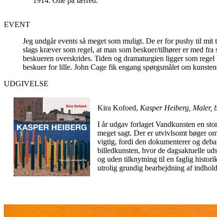
1914. Olie på lærred.
EVENT
Jeg undgår events så meget som muligt. De er for pushy til mit 
slags kræver som regel, at man som beskuer/tilhører er med fra st
beskueren overskrides. Tiden og dramaturgien ligger som regel f
beskuer for lille. John Cage fik engang spørgsmålet om kunsten
UDGIVELSE
Kira Kofoed,
Kasper Heiberg, Maler, b
I år udgav forlaget Vandkunsten en sto
meget sagt. Der er utvivlsomt bøger om 
vigtig, fordi den dokumenterer og debat
billedkunsten, hvor de dagsaktuelle uds
og uden tilknytning til en faglig histo
utrolig grundig bearbejdning af indholde