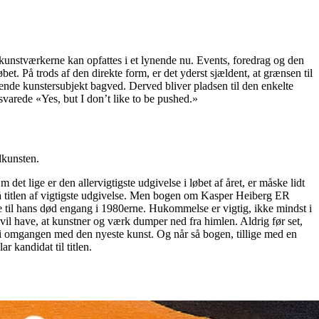
 kunstværkerne kan opfattes i et lynende nu. Events, foredrag og den
et. På trods af den direkte form, er det yderst sjældent, at grænsen til
rende kunstersubjekt bagved. Derved bliver pladsen til den enkelte
varede «Yes, but I don’t like to be pushed.»
dkunsten.
 lige er den allervigtigste udgivelse i løbet af året, er måske lidt
v på titlen af vigtigste udgivelse. Men bogen om Kasper Heiberg ER
ne til hans død engang i 1980erne. Hukommelse er vigtig, ikke mindst i
vil have, at kunstner og værk dumper ned fra himlen. Aldrig før set,
e i omgangen med den nyeste kunst. Og når så bogen, tillige med en
 kandidat til titlen.