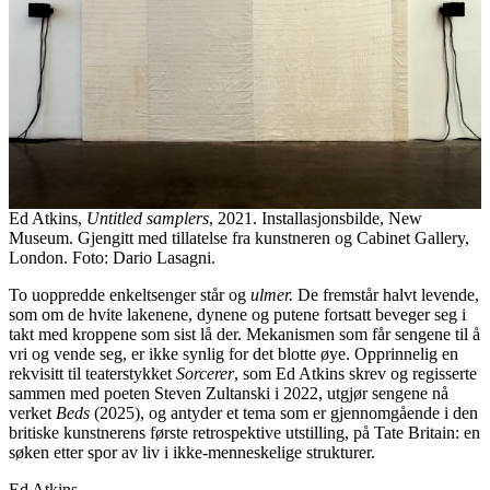
Ed Atkins,
Untitled samplers
, 2021. Installasjonsbilde, New
Museum. Gjengitt med tillatelse fra kunstneren og Cabinet Gallery,
London. Foto: Dario Lasagni.
To uoppredde enkeltsenger står og
ulmer.
De fremstår halvt levende,
som om de hvite lakenene, dynene og putene fortsatt beveger seg i
takt med kroppene som sist lå der. Mekanismen som får sengene til å
vri og vende seg, er ikke synlig for det blotte øye. Opprinnelig en
rekvisitt til teaterstykket
Sorcerer
, som Ed Atkins skrev og regisserte
sammen med poeten Steven Zultanski i 2022, utgjør sengene nå
verket
Beds
(2025), og antyder et tema som er gjennomgående i den
britiske kunstnerens første retrospektive utstilling, på Tate Britain: en
søken etter spor av liv i ikke-menneskelige strukturer.
Ed Atkins