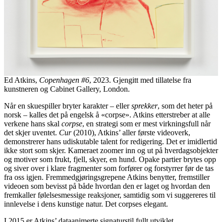
Ed Atkins,
Copenhagen #6
, 2023. Gjengitt med tillatelse fra
kunstneren og Cabinet Gallery, London.
Når en skuespiller bryter karakter – eller
sprekker
, som det heter på
norsk – kalles det på engelsk å «corpse». Atkins etterstreber at alle
verkene hans skal
corpse
, en strategi som er mest virkningsfull når
det skjer uventet.
Cur
(2010), Atkins’ aller første videoverk,
demonstrerer hans udiskutable talent for redigering. Det er imidlertid
ikke stort som skjer. Kameraet zoomer inn og ut på hverdagsobjekter
og motiver som frukt, fjell, skyer, en hund. Opake partier brytes opp
og siver over i klare fragmenter som forfører og forstyrrer før de tas
fra oss igjen. Fremmedgjøringsgrepene Atkins benytter, fremstiller
videoen som bevisst på både hvordan den er laget og hvordan den
fremkaller følelsesmessige reaksjoner, samtidig som vi suggereres til
innlevelse i dens kunstige natur. Det corpses elegant.
I 2015 er Atkins’ dataanimerte signaturstil fullt utviklet.