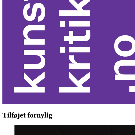
Tilføjet fornylig