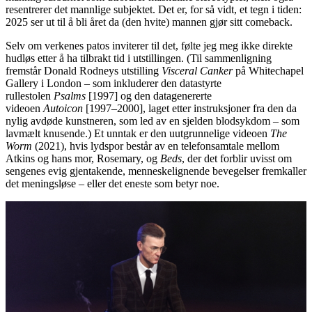
resentrerer det mannlige subjektet. Det er, for så vidt, et tegn i tiden:
2025 ser ut til å bli året da (den hvite) mannen gjør sitt comeback.
Selv om verkenes patos inviterer til det, følte jeg meg ikke direkte
hudløs etter å ha tilbrakt tid i utstillingen. (Til sammenligning
fremstår Donald Rodneys utstilling
Visceral Canker
på Whitechapel
Gallery i London – som inkluderer den datastyrte
rullestolen
Psalms
[1997] og den datagenererte
videoen
Autoicon
[1997–2000], laget etter instruksjoner fra den da
nylig avdøde kunstneren, som led av en sjelden blodsykdom – som
lavmælt knusende.) Et unntak er den uutgrunnelige videoen
The
Worm
(2021), hvis lydspor består av en telefonsamtale mellom
Atkins og hans mor, Rosemary, og
Beds
, der det forblir uvisst om
sengenes evig gjentakende, menneskelignende bevegelser fremkaller
det meningsløse – eller det eneste som betyr noe.