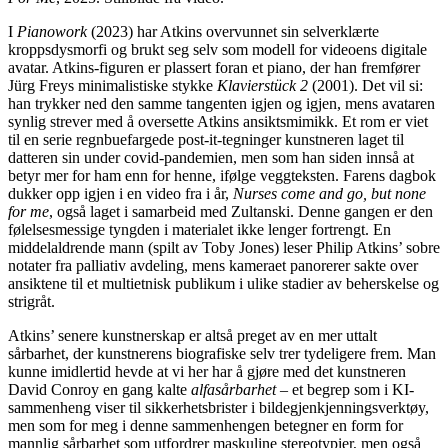
I
Pianowork
(2023) har Atkins overvunnet sin selverklærte
kroppsdysmorfi og brukt seg selv som modell for videoens digitale
avatar. Atkins-figuren er plassert foran et piano, der han fremfører
Jürg Freys minimalistiske stykke
Klavierstück 2
(2001). Det vil si:
han trykker ned den samme tangenten igjen og igjen, mens avataren
synlig strever med å oversette Atkins ansiktsmimikk. Et rom er viet
til en serie regnbuefargede post-it-tegninger kunstneren laget til
datteren sin under covid-pandemien, men som han siden innså at
betyr mer for ham enn for henne, ifølge veggteksten. Farens dagbok
dukker opp igjen i en video fra i år,
Nurses come and go, but none
for me
, også laget i samarbeid med Zultanski. Denne gangen er den
følelsesmessige tyngden i materialet ikke lenger fortrengt. En
middelaldrende mann (spilt av Toby Jones) leser Philip Atkins’ sobre
notater fra palliativ avdeling, mens kameraet panorerer sakte over
ansiktene til et multietnisk publikum i ulike stadier av beherskelse og
strigråt.
Atkins’ senere kunstnerskap er altså preget av en mer uttalt
sårbarhet, der kunstnerens biografiske selv trer tydeligere frem. Man
kunne imidlertid hevde at vi her har å gjøre med det kunstneren
David Conroy en gang kalte
alfasårbarhet
– et begrep som i KI-
sammenheng viser til sikkerhetsbrister i bildegjenkjenningsverktøy,
men som for meg i denne sammenhengen betegner en form for
mannlig sårbarhet som utfordrer maskuline stereotypier, men også