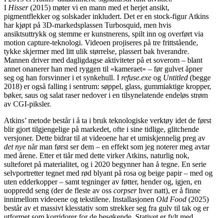
I
Hisser
(2015) møter vi en mann med et herjet ansikt,
pigmentflekker og solskader inkludert. Det er en stock-figur Atkins
har kjøpt på 3D-markedsplassen Turbosquid, men hvis
ansiktsuttrykk og stemme er kunstnerens, spilt inn og overført via
motion capture-teknologi. Videoen projiseres på tre frittstående,
tykke skjermer med litt ulik størrelse, plassert bak hverandre.
Mannen driver med dagligdagse aktiviteter på et soverom – blant
annet onanerer han med ryggen til «kameraet» – før gulvet åpner
seg og han forsvinner i et synkehull. I
refuse.exe
og
Untitled
(begge
2018) er også falling i sentrum: søppel, glass, gummiaktige kropper,
bøker, saus og salat raser nedover i en tilsynelatende endeløs strøm
av CGI-piksler.
Atkins’ metode består i å ta i bruk teknologiske verktøy idet de først
blir gjort tilgjengelige på markedet, ofte i sine tidlige, glitchende
versjoner. Dette bidrar til at videoene har et umiskjennelig preg av
det nye
når man først ser dem – en effekt som jeg noterer meg avtar
med årene. Etter et tiår med dette virker Atkins, naturlig nok,
sulteforet på materialitet, og i 2020 begynner han å tegne. En serie
selvportretter tegnet med rød blyant på rosa og beige papir – med og
uten edderkopper – samt tegninger av føtter, hender og, igjen, en
uoppredd seng (der de fleste av oss
corpser
hver natt), er å finne
innimellom videoene og tekstilene. Installasjonen
Old Food
(2025)
består av et massivt klesstativ som strekker seg fra gulv til tak og er
utformet som korridorer for de besøkende. Stativet er fylt med