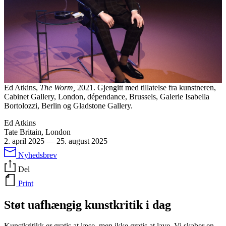
Ed Atkins,
The Worm,
2021. Gjengitt med tillatelse fra kunstneren,
Cabinet Gallery, London, dépendance, Brussels, Galerie Isabella
Bortolozzi, Berlin og Gladstone Gallery.
Ed Atkins
Tate Britain, London
2. april 2025
—
25. august 2025
Nyhedsbrev
Del
Print
Støt uafhængig kunstkritik i dag
Kunstkritikk er gratis at læse, men ikke gratis at lave. Vi skaber en