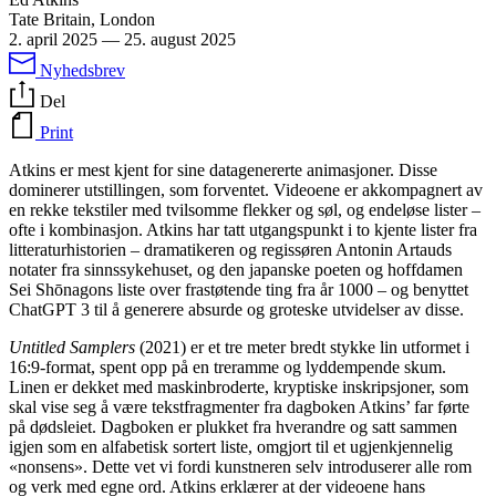
Tate Britain, London
2. april 2025
—
25. august 2025
Nyhedsbrev
Del
Print
Atkins er mest kjent for sine datagenererte animasjoner. Disse
dominerer utstillingen, som forventet. Videoene er akkompagnert av
en rekke tekstiler med tvilsomme flekker og søl, og endeløse lister –
ofte i kombinasjon. Atkins har tatt utgangspunkt i to kjente lister fra
litteraturhistorien – dramatikeren og regissøren Antonin Artauds
notater fra sinnssykehuset, og den japanske poeten og hoffdamen
Sei Shōnagons liste over frastøtende ting fra år 1000 – og benyttet
ChatGPT 3 til å generere absurde og groteske utvidelser av disse.
Untitled Samplers
(2021) er et tre meter bredt stykke lin utformet i
16:9-format, spent opp på en treramme og lyddempende skum.
Linen er dekket med maskinbroderte, kryptiske inskripsjoner, som
skal vise seg å være tekstfragmenter fra dagboken Atkins’ far førte
på dødsleiet. Dagboken er plukket fra hverandre og satt sammen
igjen som en alfabetisk sortert liste, omgjort til et ugjenkjennelig
«nonsens». Dette vet vi fordi kunstneren selv introduserer alle rom
og verk med egne ord. Atkins erklærer at der videoene hans