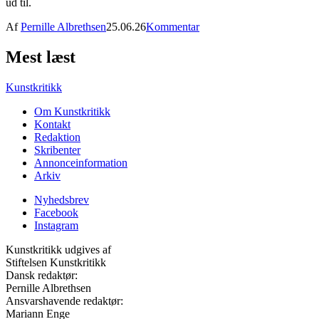
ud til.
Af
Pernille Albrethsen
25.06.26
Kommentar
Mest læst
Kunstkritikk
Om Kunstkritikk
Kontakt
Redaktion
Skribenter
Annonceinformation
Arkiv
Nyhedsbrev
Facebook
Instagram
Kunstkritikk udgives af
Stiftelsen Kunstkritikk
Dansk redaktør:
Pernille Albrethsen
Ansvarshavende redaktør:
Mariann Enge