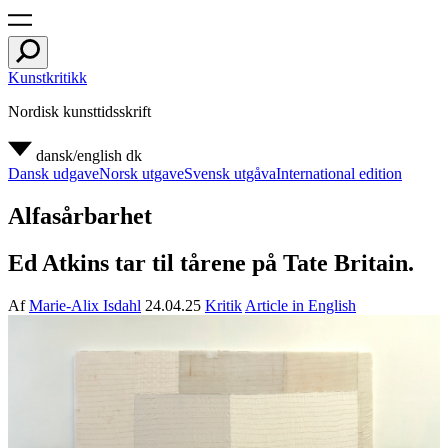
Kunstkritikk
Nordisk kunsttidsskrift
dansk/english
dk
Dansk udgave
Norsk utgave
Svensk utgåva
International edition
Alfasårbarhet
Ed Atkins tar til tårene på Tate Britain.
Af
Marie-Alix Isdahl
24.04.25
Kritik
Article in English