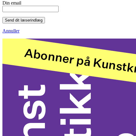
Din email
Send dit læserindlæg
Annuller