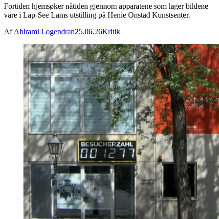
Fortiden hjemsøker nåtiden gjennom apparatene som lager bildene
våre i Lap-See Lams utstilling på Henie Onstad Kunstsenter.
Af
Abirami Logendran
25.06.26
Kritik