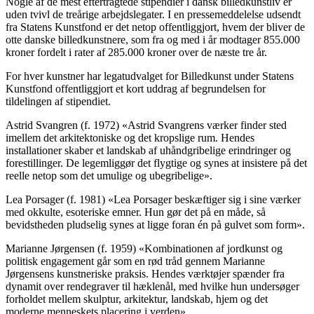
Nogle af de mest eftertragtede stipendier i dansk billedkunstliv er
uden tvivl de treårige arbejdslegater. I en pressemeddelelse udsendt
fra Statens Kunstfond er det netop offentliggjort, hvem der bliver de
otte danske billedkunstnere, som fra og med i år modtager 855.000
kroner fordelt i rater af 285.000 kroner over de næste tre år.
For hver kunstner har legatudvalget for Billedkunst under Statens
Kunstfond offentliggjort et kort uddrag af begrundelsen for
tildelingen af stipendiet.
Astrid Svangren (f. 1972) «Astrid Svangrens værker finder sted
imellem det arkitektoniske og det kropslige rum. Hendes
installationer skaber et landskab af uhåndgribelige erindringer og
forestillinger. De legemliggør det flygtige og synes at insistere på det
reelle netop som det umulige og ubegribelige».
Lea Porsager (f. 1981) «Lea Porsager beskæftiger sig i sine værker
med okkulte, esoteriske emner. Hun gør det på en måde, så
bevidstheden pludselig synes at ligge foran én på gulvet som form».
Marianne Jørgensen (f. 1959) «Kombinationen af jordkunst og
politisk engagement går som en rød tråd gennem Marianne
Jørgensens kunstneriske praksis. Hendes værktøjer spænder fra
dynamit over rendegraver til hæklenål, med hvilke hun undersøger
forholdet mellem skulptur, arkitektur, landskab, hjem og det
moderne menneskets placering i verden».