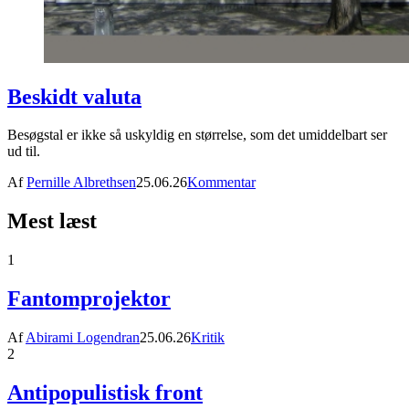
Beskidt valuta
Besøgstal er ikke så uskyldig en størrelse, som det umiddelbart ser
ud til.
Af
Pernille Albrethsen
25.06.26
Kommentar
Mest læst
1
Fantomprojektor
Af
Abirami Logendran
25.06.26
Kritik
2
Antipopulistisk front