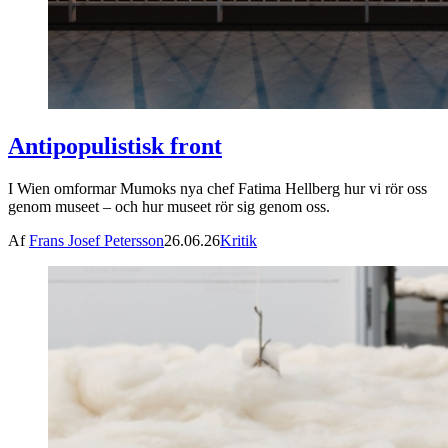
Antipopulistisk front
I Wien omformar Mumoks nya chef Fatima Hellberg hur vi rör oss
genom museet – och hur museet rör sig genom oss.
Af
Frans Josef Petersson
26.06.26
Kritik