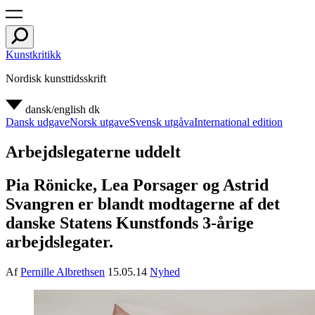
Kunstkritikk
Nordisk kunsttidsskrift
dansk/english
dk
Dansk udgave
Norsk utgave
Svensk utgåva
International edition
Arbejdslegaterne uddelt
Pia Rönicke, Lea Porsager og Astrid
Svangren er blandt modtagerne af det
danske Statens Kunstfonds 3-årige
arbejdslegater.
Af
Pernille Albrethsen
15.05.14
Nyhed