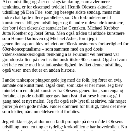
At en udstilling også er en slags tænkning, som avler mere
tænkning, er for eksempel tydelig i Henrik Olesens aktuelle
udstilling på Den Frie, som jeg besøgte sidste søndag, mens min
indre chat kørte i flere parallelle spor. Om forbindelserne til
kunstnerens tidligere udstillinger og til andre nulevende kunstnere,
der bor i den olesenske samtale; Isa Genzken, Michael Krebber,
Jutta Koether og Josef Strau. Men også tråden til afdøde kunstnere
som Hanne Darboven og Michael Asher, fordi jeg i
generationssporet blev mindet om 90er-kunstnernes forkærlighed for
60er-konceptualisme – som sammen med en god dosis
videnskabsarkæologisk tænkning a la Foucault vel nærmest var
grundopskriften på den institutionskritiske 90er-kunst. Også selvom
det hele endte med institutionskærlighed, hvilket denne udstilling
også viser, men det er en anden historie.
I andre tankespor pingpongede jeg med de folk, jeg fører en evig
samtale om kunst med. Også dem, som ikke er her mere. Jeg blev
mindet om en afdød kunstner fra Olesens generation, som engang
fortalte, at gode udstillinger gav ham lyst til at ræse hjem og gå i
gang med et nyt maleri. Jeg får også selv lyst til at skrive, når noget
pirrer på den gode måde. Falder dommen for hurtigt, føles det mere
som lektier, når anmeldelsen skal forfattes.
Jeg vil ikke sige, at dommen faldt prompte på den måde i Olesens
udstilling, men en ting er tydelig: krokodillerne har hovedrollen. Nu