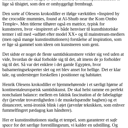
lige så tilsigtet, som den er omhyggeligt frembragt.
Den sorte af Olesens krokodiller er ifølge værktitlen «Inspired by
the crocodile mummies, found at Al-Shutb near the Kom Ombo
Temple». Men titlerne tilhører også en matrice, typisk for
kunstneren, hvor «inspireret af» både henviser til kunsthistoriske
termer i stil med «udført efter model XX» og til mainstream-mediers
(men også mange kunstinstitutioners) forståelse af inspiration, som
er lige så gammel som ideen om kunstneren som geni.
Det sidste er noget de fleste samtidskunstnere vrider sig ved uden at
vide, hvordan de skal forholde sig til det, alt imens de jo forholder
sig til det. Så var det enklere i det gamle Egypten, hvor
balsameringseksperter slet og ret blev anset for hellige. Det er klar
tale, og understreger forskellen i positioner og habitater.
Henrik Olesens krokodiller er hjemmehørende i et særligt hjørne af
kontinentaleuropæisk samtidskunst. De skal helst ramme en perfekt
nonchalant balance: mellem en faktisk fascination af de fabelagtige
dyr (jævnfør troværdigheden i de muskelspændte bagben) og et
distanceret, semi-ironisk blink i øjet (jævnfør teknikken, som enhver
fummelfingret pædagog kan håndtere).
Her er kunstinstitutionen stadig et tempel, som garanterer et
safe
space
for det særlige forestillingsrum, vi kalder en udstilling. Og