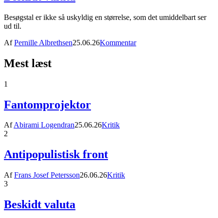
Besøgstal er ikke så uskyldig en størrelse, som det umiddelbart ser
ud til.
Af
Pernille Albrethsen
25.06.26
Kommentar
Mest læst
1
Fantomprojektor
Af
Abirami Logendran
25.06.26
Kritik
2
Antipopulistisk front
Af
Frans Josef Petersson
26.06.26
Kritik
3
Beskidt valuta