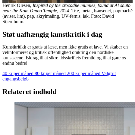
Henrik Olesen,
Inspired by the crocodile mumies, found at Al-shutb
near the Kom Ombo Temple
, 2024. Træ, metal, hønsenet, papmaché
(aviser, lim), pap, akrylmaling, UV-fernis, lak. Foto: David
Stjernholm.
Støt uafhængig kunstkritik i dag
Kunstkritikk er gratis at læse, men ikke gratis at lave. Vi skaber en
velinformeret og kritisk offentlighed omkring den nordiske
kunstscene. Bidrag til at sikre tidsskriftets fremtid og til at gøre os
endnu bedre!
40 kr per måned
80 kr per måned
200 kr per måned
Valgfrit
engangsbeløb
Relateret indhold