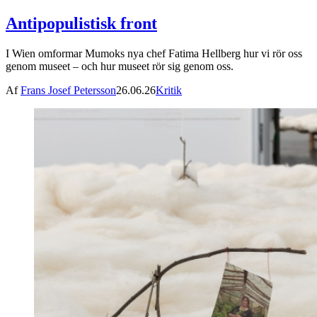
Antipopulistisk front
I Wien omformar Mumoks nya chef Fatima Hellberg hur vi rör oss
genom museet – och hur museet rör sig genom oss.
Af
Frans Josef Petersson
26.06.26
Kritik