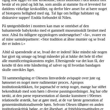
består af en pind og lidt hø, som anslås at stamme fra et levested for
datidens virkelige krokodiller, og derfor blev anset for at bære noget
af biotopens hellighed med sig. Tal lige om hellige habitater og
diskursive supper! Endda forbundet til Nilen.
På røntgenbilledet i montren kan man se omridset af den
balsamerede babykroko med et gammelt museumsskilt fæstnet med
snor. Altså fra tidligere egyptologers undersøgelser? «Ja», svarer en
af mine samtalepartnere: «Stor tradition at åbne mumier og se hvad
der er inden i.»
Altid så spændende at se, hvad der er indeni! Ikke mindst når nogen
har gjort sig umage og brugt måneder på at lukke det hele til efter
alle mumificeringskunstens regler. Eftersigende var det kun få, der
kendte til den rette håndtering af salver og til hvordan bandagen
skulle omvikles liget.
Til sammenligning er Olesens limvædede avispapir over jute og
hønsenet en noget mere rudimentær proces. Apropos
institutionskritikken, for papmaché er netop noget, mange har stiftet
bekendtskab med som børn i diverse pasningsordninger. Jeg har ofte
tænkt, at den pæne repræsentation af danske kunstnere i 90ernes
relationelle æstetik, har at gøre med, at de var første generation af
genneminstitutionaliserede børn. Selvom Olesen tilhører en anden
institutionskritisk bølge, er det åbenbart, at fritidshjemsattituden er