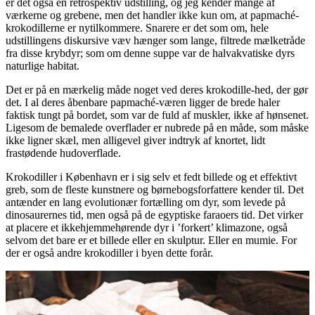
er det også en retrospektiv udstilling, og jeg kender mange af
værkerne og grebene, men det handler ikke kun om, at papmaché-
krokodillerne er nytilkommere. Snarere er det som om, hele
udstillingens diskursive væv hænger som lange, filtrede mælketråde
fra disse krybdyr; som om denne suppe var de halvakvatiske dyrs
naturlige habitat.
Det er på en mærkelig måde noget ved deres krokodille-hed, der gør
det. I al deres åbenbare papmaché-væren ligger de brede haler
faktisk tungt på bordet, som var de fuld af muskler, ikke af hønsenet.
Ligesom de bemalede overflader er nubrede på en måde, som måske
ikke ligner skæl, men alligevel giver indtryk af knortet, lidt
frastødende hudoverflade.
Krokodiller i København er i sig selv et fedt billede og et effektivt
greb, som de fleste kunstnere og børnebogsforfattere kender til. Det
antænder en lang evolutionær fortælling om dyr, som levede på
dinosaurernes tid, men også på de egyptiske faraoers tid. Det virker
at placere et ikkehjemmehørende dyr i ’forkert’ klimazone, også
selvom det bare er et billede eller en skulptur. Eller en mumie. For
der er også andre krokodiller i byen dette forår.