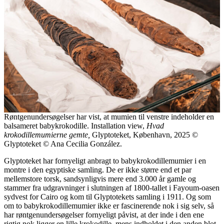
Røntgenundersøgelser har vist, at mumien til venstre indeholder en
balsameret babykrokodille. Installation view,
Hvad
krokodillemumierne gemte,
Glyptoteket, København, 2025 ©
Glyptoteket © Ana Cecilia González.
Glyptoteket har fornyeligt anbragt to babykrokodillemumier i en
montre i den egyptiske samling. De er ikke større end et par
mellemstore torsk, sandsynligvis mere end 3.000 år gamle og
stammer fra udgravninger i slutningen af 1800-tallet i Fayoum-oasen
sydvest for Cairo og kom til Glyptotekets samling i 1911. Og som
om to babykrokodillemumier ikke er fascinerende nok i sig selv, så
har røntgenundersøgelser fornyeligt påvist, at der inde i den ene
rigtig nok ligger en lille krokodille, mens indholdet i den anden blot