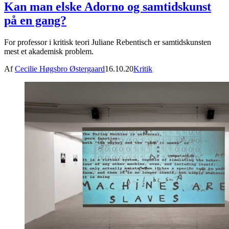
Kan man elske Adorno og samtidskunst
på en gang?
For professor i kritisk teori Juliane Rebentisch er samtidskunsten
mest et akademisk problem.
Af
Cecilie Høgsbro Østergaard
16.10.20
Kritik