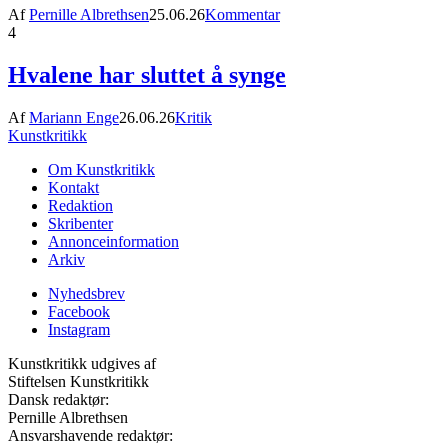
Af
Pernille Albrethsen
25.06.26
Kommentar
4
Hvalene har sluttet å synge
Af
Mariann Enge
26.06.26
Kritik
Kunstkritikk
Om Kunstkritikk
Kontakt
Redaktion
Skribenter
Annonceinformation
Arkiv
Nyhedsbrev
Facebook
Instagram
Kunstkritikk udgives af
Stiftelsen Kunstkritikk
Dansk redaktør:
Pernille Albrethsen
Ansvarshavende redaktør: