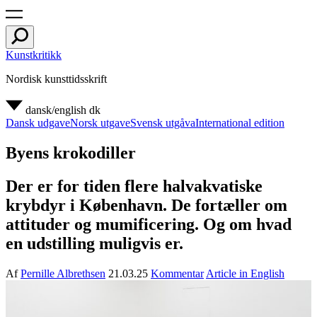
Kunstkritikk
Nordisk kunsttidsskrift
dansk/english
dk
Dansk udgave
Norsk utgave
Svensk utgåva
International edition
Byens krokodiller
Der er for tiden flere halvakvatiske
krybdyr i København. De fortæller om
attituder og mumificering. Og om hvad
en udstilling muligvis er.
Af
Pernille Albrethsen
21.03.25
Kommentar
Article in English