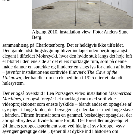
Afgang 2010, installation view. Foto: Anders Sune
Berg.
sammenhæng på Charlottenborg. Det er heldigvis ikke tilfældet.
Den gamle udstillingsbygning bliver indtaget uden berøringsangst –
elegant i tilfældet Mokrzycki, hvor den hvide stuk langs det høje loft
er blottet i den ene side af det ellers mørklagte rum, som på denne
måde danner en sprække og illuderer en slags lys for enden af hulen
– jævnfør installationens sorthvide filmværk
The Cave of the
Unknown
, der handler om en ekspedition i 1925 efter et ukendt
hulesystem.
Der er også overskud i Lea Porsagers video-installation
Mesmerized
Machines
, der også foregår i et mørklagt rum med sorthvide
videoprojektioner som eneste lyskilde – blandt andet en optagelse af
syv piger i lange kjoler, der bevæger sig eller danser med lange stave
i hånden. Filmen fremstår som en gammel, beskadiget optagelse, der
abrupt afbrydes af hvide tomme forløb. Det forestiller angiveligt et
24 timers gruppeeksperiment som ved hjælp af syv kroppe, «syv
søvngængeragtige dele», tjener til at dykke ind i historien om