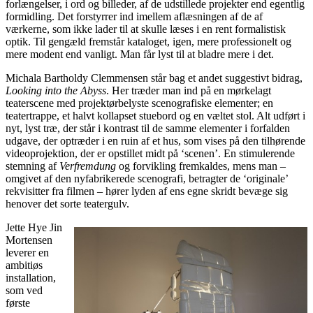
forlængelser, i ord og billeder, af de udstillede projekter end egentlig
formidling. Det forstyrrer ind imellem aflæsningen af de af
værkerne, som ikke lader til at skulle læses i en rent formalistisk
optik. Til gengæld fremstår kataloget, igen, mere professionelt og
mere modent end vanligt. Man får lyst til at bladre mere i det.
Michala Bartholdy Clemmensen står bag et andet suggestivt bidrag,
Looking into the Abyss
. Her træder man ind på en mørkelagt
teaterscene med projektørbelyste scenografiske elementer; en
teatertrappe, et halvt kollapset stuebord og en væltet stol. Alt udført i
nyt, lyst træ, der står i kontrast til de samme elementer i forfalden
udgave, der optræder i en ruin af et hus, som vises på den tilhørende
videoprojektion, der er opstillet midt på ‘scenen’. En stimulerende
stemning af
Verfremdung
og forvikling fremkaldes, mens man –
omgivet af den nyfabrikerede scenografi, betragter de ‘originale’
rekvisitter fra filmen – hører lyden af ens egne skridt bevæge sig
henover det sorte teatergulv.
Jette Hye Jin
Mortensen
leverer en
ambitiøs
installation,
som ved
første