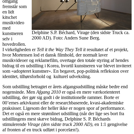
omgang
fremstår som
en lidt
kitschet
musikvideo
med
Delphine S.P. Béchard, Virage (den sidste Truck ca.
kunstneren
2000 AD). Foto: Anders Sune Berg.
selv i
hovedrollen.
I virkeligheden er
Tell it the Way They Tell it
resultatet af et projekt,
hvor Mortensen lod et dansk filmhold, der normalt laver
musikvideoer og reklamefilm, overtage den totale styring af hendes
bidrag til en udstilling i Korea, hvortil kunstneren var blevet inviteret
som «adopteret kunstner». En begavet, pop-politisk refleksion over
identitet, tilhørsforhold og kulturel udveksling.
Som udstilling betragtet er årets afgangsudstilling måske bedre end
nogensinde. Men
Afgang 2010
er også en mere værkorienteret
udstilling, der gør sig godt i de institutionelle rammer. Borte er
00’ernes arkivkunst eller de researchbaserede, kvasi-akademiske
praksisser. Ligesom der heller ikke er nogen spor af performance.
Det er også en mere strømlinet udstilling (når der lige ses bort fra
udstillingens mest skæve bidrag, Delphine S. P. Béchards
stimulerende
Virage (den sidste truck 2000 AD)
, en 1:1 gengivelse
af fronten af en truck udført i porcelæn!).