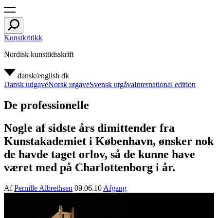
Kunstkritikk
Nordisk kunsttidsskrift
dansk/english
dk
Dansk udgave
Norsk utgave
Svensk utgåva
International edition
De professionelle
Nogle af sidste års dimittender fra
Kunstakademiet i København, ønsker nok
de havde taget orlov, så de kunne have
været med på Charlottenborg i år.
Af
Pernille Albrethsen
09.06.10
Afgang