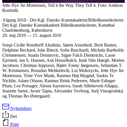
Jette Hye Jin Mortensen, Tell it the Way They Tell it. Foto: Andreas
Rosforth.
Afgang 2010 - Det Kgl. Danske Kunstakademi/Billedkunstskolerne
Det Kgl. Danske Kunstakademi Billedkunstskolerne, Kunsthal
Charlottenborg, København
29. maj 2010
—
15. august 2010
Sonja Cicilie Rendtorff Akulinin, Søren Assenholt, Berit Basten,
Delphine Bechard, Julie Bitsch, Sofia Burchardi, Michala Bartholdy
Clemmensen, Suada Demirovic, Signe Falch Diederichs, Lasse
Ejersted, Jan S. Hansen, Ask Hasselbalch, Inuk Silis Høegh, Morten
Jacobsen, Christian Jeppsson, Bjørn Tonny Jørgensen, Sebastian T.
W. Kristiansen, Rusudan Melikishvili, Lui Mokrzycki, Jette Hye Jin
Mortensen, Trine Vive Munk, Rasmus Høj Mygind, Saskia Te
Nicklin, Adam Olsson, Rasmus Brink Pedersen, Marie Edinger
Plum, Lea Porsager, Aliona Sazonova, Sarah Sillehoved-Allagui,
Jeanette Sætre, Javier Tapia, Alexander Tovborg, Jurij Vinogrodskij
og Thomas Bo Østergaard.
Nyhedsbrev
Del
Print