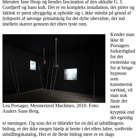
litteraten Jane Heap og hendes fascination af den okkulte G. I.
Gurdjieff og hans kult. Det er en kompleks installation, der pirrer og
faktisk er pænt uhyggelig at opholde sig i, ikke mindst på grund af
lydsporet af søvnige primalskrig fra det dybe ubevidste, der ind
imellem skærer gennem det ellers tyste rum.
Kender man
ikke til
Porsagers
forkærlighed
for det
esoteriske og
for at bruge
hypnose
som
kunstnerisk
værktøj, vil
man nok
finde det
Lea Porsager, Mesmerized Machines, 2010. Foto:
mere
Anders Sune Berg.
kryptisk end
det egentlig
er meningen. Og som det er tilfældet for en del af udstillingens
bidrag, er der ikke megen hjælp at hente i det ellers labre, sorthvide
udstillingskatalog. Her er de fleste bidrag mere er en slags