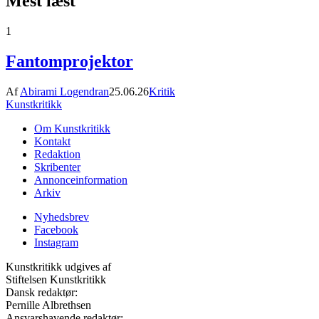
Mest læst
1
Fantomprojektor
Af
Abirami Logendran
25.06.26
Kritik
Kunstkritikk
Om Kunstkritikk
Kontakt
Redaktion
Skribenter
Annonceinformation
Arkiv
Nyhedsbrev
Facebook
Instagram
Kunstkritikk udgives af
Stiftelsen Kunstkritikk
Dansk redaktør:
Pernille Albrethsen
Ansvarshavende redaktør: