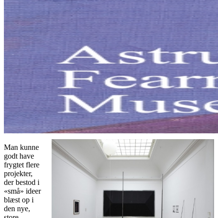
Man kunne
godt have
frygtet flere
projekter,
der bestod i
«små» ideer
blæst op i
den nye,
store