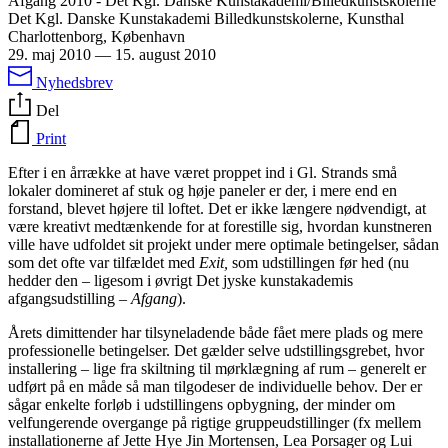
Afgang 2010 - Det Kgl. Danske Kunstakademi/Billedkunstskolerne
Det Kgl. Danske Kunstakademi Billedkunstskolerne, Kunsthal
Charlottenborg, København
29. maj 2010
—
15. august 2010
Nyhedsbrev
Del
Print
Efter i en årrække at have været proppet ind i Gl. Strands små
lokaler domineret af stuk og høje paneler er der, i mere end en
forstand, blevet højere til loftet. Det er ikke længere nødvendigt, at
være kreativt medtænkende for at forestille sig, hvordan kunstneren
ville have udfoldet sit projekt under mere optimale betingelser, sådan
som det ofte var tilfældet med
Exit,
som udstillingen før hed (nu
hedder den – ligesom i øvrigt Det jyske kunstakademis
afgangsudstilling –
Afgang
).
Årets dimittender har tilsyneladende både fået mere plads og mere
professionelle betingelser. Det gælder selve udstillingsgrebet, hvor
installering – lige fra skiltning til mørklægning af rum – generelt er
udført på en måde så man tilgodeser de individuelle behov. Der er
sågar enkelte forløb i udstillingens opbygning, der minder om
velfungerende overgange på rigtige gruppeudstillinger (fx mellem
installationerne af Jette Hye Jin Mortensen, Lea Porsager og Lui