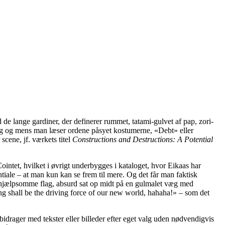
d de lange gardiner, der definerer rummet, tatami-gulvet af pap, zori-
ng og mens man læser ordene påsyet kostumerne, «Debt» eller
scene, jf. værkets titel
Constructions and Destructions: A Potential
intet, hvilket i øvrigt underbygges i kataloget, hvor Eikaas har
iale – at man kun kan se frem til mere. Og det får man faktisk
ubehjælpsomme flag, absurd sat op midt på en gulmalet væg med
aying shall be the driving force of our new world, hahaha!» – som det
drager med tekster eller billeder efter eget valg uden nødvendigvis