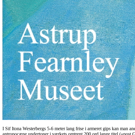
I Sif Itona Westerbergs 5-6 meter lang frise i armeret gips kan man an
antropocæne undertoner i værkets omtrent 200 ord lange titel («post GM