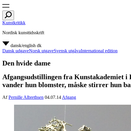
Kunstkritikk
Nordisk kunsttidsskrift
dansk/english
dk
Dansk udgave
Norsk utgave
Svensk utgåva
International edition
Den hvide dame
Afgangsudstillingen fra Kunstakademiet i K
vander hun blomster, måske stirrer hun b
Af
Pernille Albrethsen
04.07.14
Afgang