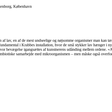
ttenborg, København
n af lav, en af de mest undseelige og nøjsomme organismer man kan tæn
fundamental i Krabbes installation, hvor de små stykker lav hænger i ny
, hvor bevægelse igangsættes af kunstnerens udånding mellem ordene. 
ymbiotiske samarbejde med mikroorganismen – men måske også overfor d