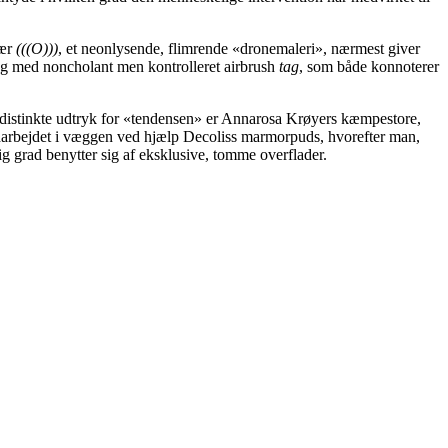
sær
(((O)))
, et neonlysende, flimrende «dronemaleri», nærmest giver
 og med noncholant men kontrolleret airbrush
tag
, som både konnoterer
distinkte udtryk for «tendensen» er Annarosa Krøyers kæmpestore,
indarbejdet i væggen ved hjælp Decoliss marmorpuds, hvorefter man,
ig grad benytter sig af eksklusive, tomme overflader.