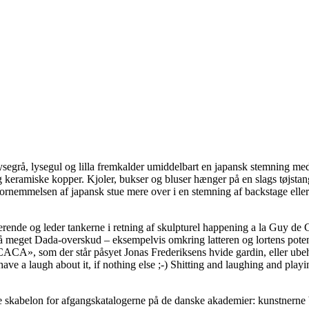
, lysegrå, lysegul og lilla fremkalder umiddelbart en japansk stemning me
 keramiske kopper. Kjoler, bukser og bluser hænger på en slags tøjsta
ornemmelsen af japansk stue mere over i en stemning af backstage eller 
rende og leder tankerne i retning af skulpturel happening a la Guy de Co
å meget Dada-overskud – eksempelvis omkring latteren og lortens potent
re «CACA», som der står påsyet Jonas Frederiksens hvide gardin, eller 
o have a laugh about it, if nothing else ;-) Shitting and laughing and pl
 skabelon for afgangskatalogerne på de danske akademier: kunstnerne bi