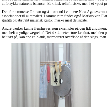
at forrykke naturens balancer. Et kritisk relief måske, men i et «post-
Den fornemmelse får man også – omend i en mere New Age-sværmende v
associationer til auramaleri. I samme rum findes også Markus von Pla
grafitti og abstrakt malerisk gestik, måske mest det sidste.
Andre værker kunne fremhæves som eksempler på den lidt undvigende,
men helt usynlige vægrelief. Det 4 x 4 meter store kvadrat, med den p
helt tæt på, kan ane en blank, marmoreret overflade af den slags, man 