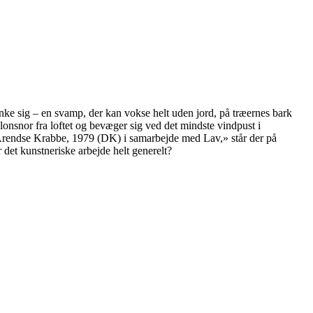
ke sig – en svamp, der kan vokse helt uden jord, på træernes bark
lonsnor fra loftet og bevæger sig ved det mindste vindpust i
«Arendse Krabbe, 1979 (DK) i samarbejde med Lav,» står der på
et kunstneriske arbejde helt generelt?