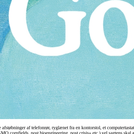
e afstøbninger af telefonrør, ryglænet fra en kontorstol, et computerta
O cornfields, post bioengineering, post crisis» etc.) vel sagtens skal 