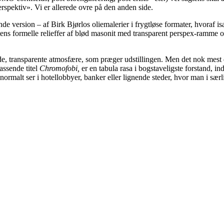
perspektiv». Vi er allerede ovre på den anden side.
ersion – af Birk Bjørlos oliemalerier i frygtløse formater, hvoraf i
tens formelle relieffer af blød masonit med transparent perspex-ramme
 transparente atmosfære, som præger udstillingen. Men det nok mest 
assende titel
Chromofobi,
er en tabula rasa i bogstaveligste forstand, 
normalt ser i hotellobbyer, banker eller lignende steder, hvor man i særl