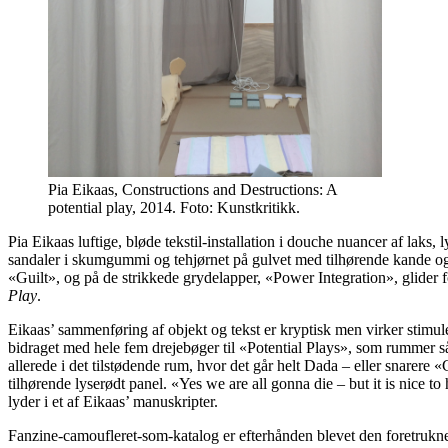
Pia Eikaas, Constructions and Destructions: A
potential play, 2014. Foto: Kunstkritikk.
Pia Eikaas luftige, bløde tekstil-installation i douche nuancer af laks
sandaler i skumgummi og tehjørnet på gulvet med tilhørende kande og
«Guilt», og på de strikkede grydelapper, «Power Integration», glider f
Play
.
Eikaas’ sammenføring af objekt og tekst er kryptisk men virker stimule
bidraget med hele fem drejebøger til «Potential Plays», som rummer s
allerede i det tilstødende rum, hvor det går helt Dada – eller snare
tilhørende lyserødt panel. «Yes we are all gonna die – but it is nice t
lyder i et af Eikaas’ manuskripter.
Fanzine-camoufleret-som-katalog er efterhånden blevet den foretrukne