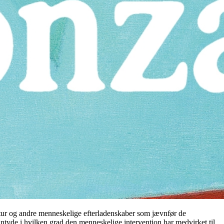
statur og andre menneskelige efterladenskaber som jævnfør de
antyde i hvilken grad den menneskelige intervention har medvirket til