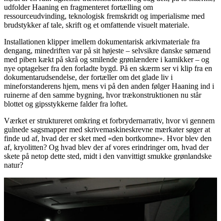
udfolder Haaning en fragmenteret fortælling om
ressourceudvinding, teknologisk fremskridt og imperialisme med
brudstykker af tale, skrift og et omfattende visuelt materiale.
Installationen klipper imellem dokumentarisk arkivmateriale fra
dengang, minedriften var på sit højeste – selvsikre danske sømænd
med piben kækt på skrå og smilende grønlændere i kamikker – og
nye optagelser fra den forladte bygd. På en skærm ser vi klip fra en
dokumentarudsendelse, der fortæller om det glade liv i
mineforstanderens hjem, mens vi på den anden følger Haaning ind i
ruinerne af den samme bygning, hvor trækonstruktionen nu står
blottet og gipsstykkerne falder fra loftet.
Værket er struktureret omkring et forbrydernarrativ, hvor vi gennem
gulnede sagsmapper med skrivemaskineskrevne mærkater søger at
finde ud af, hvad der er sket med «den bortkomne». Hvor blev den
af, kryolitten? Og hvad blev der af vores erindringer om, hvad der
skete på netop dette sted, midt i den vanvittigt smukke grønlandske
natur?