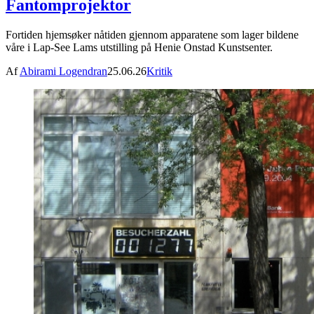
Fantomprojektor
Fortiden hjemsøker nåtiden gjennom apparatene som lager bildene
våre i Lap-See Lams utstilling på Henie Onstad Kunstsenter.
Af
Abirami Logendran
25.06.26
Kritik