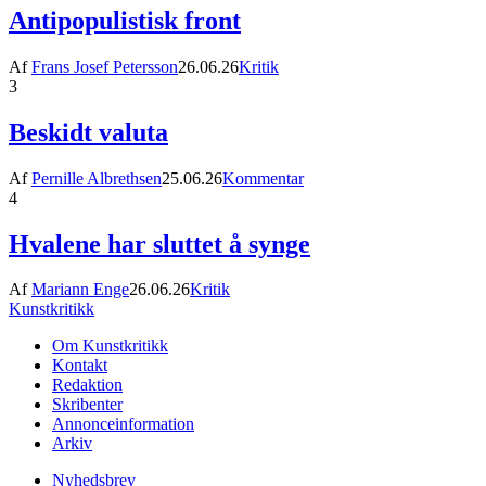
Antipopulistisk front
Af
Frans Josef Petersson
26.06.26
Kritik
3
Beskidt valuta
Af
Pernille Albrethsen
25.06.26
Kommentar
4
Hvalene har sluttet å synge
Af
Mariann Enge
26.06.26
Kritik
Kunstkritikk
Om Kunstkritikk
Kontakt
Redaktion
Skribenter
Annonceinformation
Arkiv
Nyhedsbrev