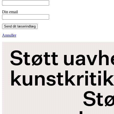
Din email
Send dit læserindlæg
Annuller