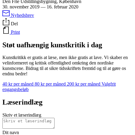
Den Frie Udstillingsbygning, København
30. november 2019
—
16. februar 2020
Nyhedsbrev
Del
Print
Støt uafhængig kunstkritik i dag
Kunstkritikk er gratis at læse, men ikke gratis at lave. Vi skaber en
velinformeret og kritisk offentlighed omkring den nordiske
kunstscene. Bidrag til at sikre tidsskriftets fremtid og til at gøre os
endnu bedre!
40 kr per måned
80 kr per måned
200 kr per måned
Valgfrit
engangsbeløb
Læserindlæg
Skriv et læserindlæg
Dit navn