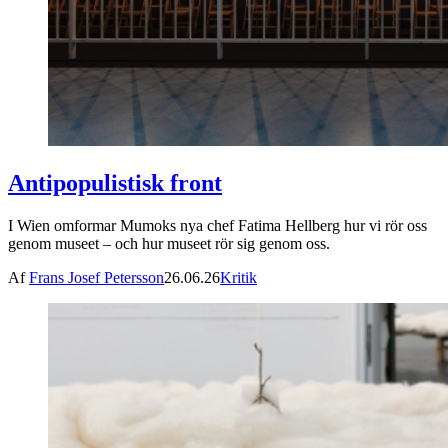
Antipopulistisk front
I Wien omformar Mumoks nya chef Fatima Hellberg hur vi rör oss
genom museet – och hur museet rör sig genom oss.
Af
Frans Josef Petersson
26.06.26
Kritik