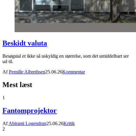
Beskidt valuta
Besøgstal er ikke så uskyldig en størrelse, som det umiddelbart ser
ud til.
Af
Pernille Albrethsen
25.06.26
Kommentar
Mest læst
1
Fantomprojektor
Af
Abirami Logendran
25.06.26
Kritik
2