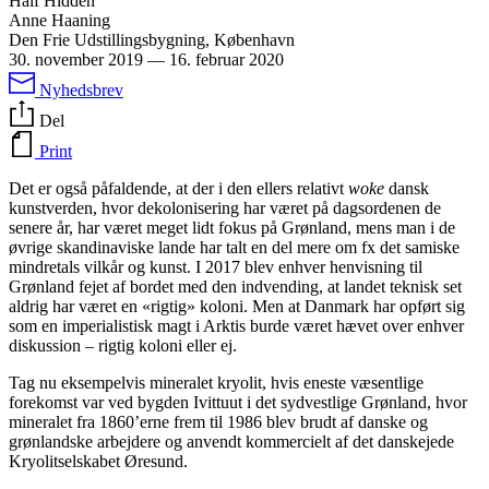
Half Hidden
Anne Haaning
Den Frie Udstillingsbygning, København
30. november 2019
—
16. februar 2020
Nyhedsbrev
Del
Print
Det er også påfaldende, at der i den ellers relativt
woke
dansk
kunstverden, hvor dekolonisering har været på dagsordenen de
senere år, har været meget lidt fokus på Grønland, mens man i de
øvrige skandinaviske lande har talt en del mere om fx det samiske
mindretals vilkår og kunst. I 2017 blev enhver henvisning til
Grønland fejet af bordet med den indvending, at landet teknisk set
aldrig har været en «rigtig» koloni. Men at Danmark har opført sig
som en imperialistisk magt i Arktis burde været hævet over enhver
diskussion – rigtig koloni eller ej.
Tag nu eksempelvis mineralet kryolit, hvis eneste væsentlige
forekomst var ved bygden Ivittuut i det sydvestlige Grønland, hvor
mineralet fra 1860’erne frem til 1986 blev brudt af danske og
grønlandske arbejdere og anvendt kommercielt af det danskejede
Kryolitselskabet Øresund.