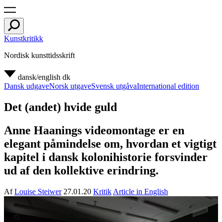
Kunstkritikk
Nordisk kunsttidsskrift
dansk/english
dk
Dansk udgave
Norsk utgave
Svensk utgåva
International edition
Det (andet) hvide guld
Anne Haanings videomontage er en
elegant påmindelse om, hvordan et vigtigt
kapitel i dansk kolonihistorie forsvinder
ud af den kollektive erindring.
Af
Louise Steiwer
27.01.20
Kritik
Article in English