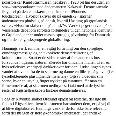
polarforsker Knud Rasmussen nedskrev i 1923 og har desuden en
sms-korrespondance med åndemaneren Nakasuk. Denne samtale
følger vi på den ene skærm, der simulerer iPhonens
touchscreen: «Hvorfor skriver du på engelsk?» spørger
åndemaneren pludselig på dansk, hvortil Haaning på grønlandsk
svarer: «Hvorfor skriver du på dansk?». Værket peger derved på en
verserende debat om sprogets forbindelse til den nationale identitet i
et Grønland, der er under massiv sproglig påvirkning fra Danmark
og fra den engelsksprogede globalisering.
Haanings værk rummer en vigtig fortælling om den sproglige,
erindringsmæssige og helt konkrete dematerialisering af
kolonihistorien. Snart er de sidste rester af forstanderens hus
forsvundet, ligesom naturen allerede har omdannet minen til en sø,
hvis refleksive vandspejl dækker over fortiden. I udstillingen synes
vandet at sive ud fra de to skærme og danne en lille sø på gulvet (i et
lysreflekterende plastlignende materiale). Også i videoens sms-
scene, hvor en usynlig finger trykker på tastaturet, får man en
fornemmelse af, at skærmen nedbrydes, i takt med at de fysiske
rester af Rigsfællesskabets historie dematerialiseres.
I dag er Kryolitselskabet Øresund opløst og resterne, der lige nu
findes i Rigsarkivet, hvor kunstneren har studeret dem, er på vej til
at blive digitaliseret. Haanings værk er derfor ikke bare relevant,
fordi der nu igen er store økonomiske interesser i det arktiske