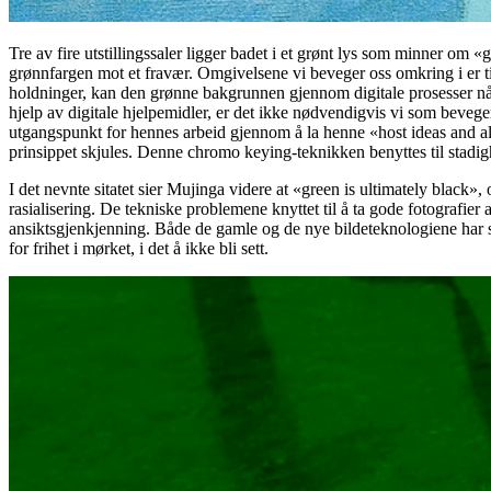
Tre av fire utstillingssaler ligger badet i et grønt lys som minner om
grønnfargen mot et fravær. Omgivelsene vi beveger oss omkring i er ti
holdninger, kan den grønne bakgrunnen gjennom digitale prosesser når
hjelp av digitale hjelpemidler, er det ikke nødvendigvis vi som beveg
utgangspunkt for hennes arbeid gjennom å la henne «host ideas and alte
prinsippet skjules. Denne chromo keying-teknikken benyttes til stadig
I det nevnte sitatet sier Mujinga videre at «green is ultimately black»
rasialisering. De tekniske problemene knyttet til å ta gode fotografier
ansiktsgjenkjenning. Både de gamle og de nye bildeteknologiene har sto
for frihet i mørket, i det å ikke bli sett.