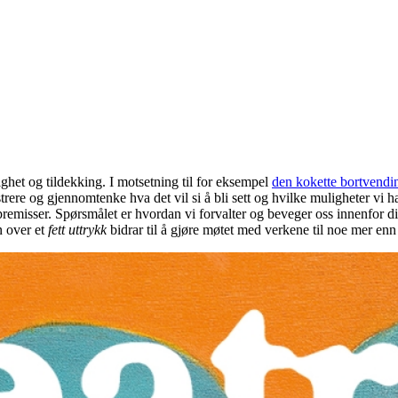
ighet og tildekking. I motsetning til for eksempel
den kokette bortvendin
re og gjennomtenke hva det vil si å bli sett og hvilke muligheter vi ha
remisser. Spørsmålet er hvordan vi forvalter og beveger oss innenfor diss
n over et
fett uttrykk
bidrar til å gjøre møtet med verkene til noe mer enn