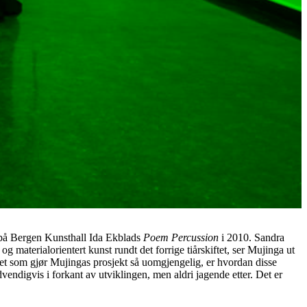
er på Bergen Kunsthall Ida Ekblads
Poem Percussion
i 2010. Sandra
materialorientert kunst rundt det forrige tiårskiftet, ser Mujinga ut
Det som gjør Mujingas prosjekt så uomgjengelig, er hvordan disse
ndigvis i forkant av utviklingen, men aldri jagende etter. Det er