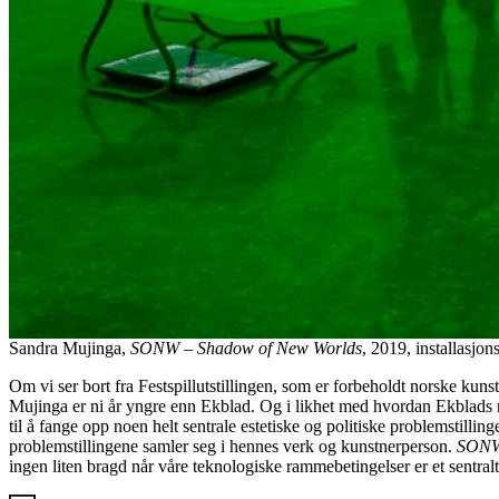
Sandra Mujinga,
SONW – Shadow of New Worlds
, 2019, installasjo
Om vi ser bort fra Festspillutstillingen, som er forbeholdt norske kun
Mujinga er ni år yngre enn Ekblad. Og i likhet med hvordan Ekblads nyf
til å fange opp noen helt sentrale estetiske og politiske problemstil
problemstillingene samler seg i hennes verk og kunstnerperson.
SONW
ingen liten bragd når våre teknologiske rammebetingelser er et sentral