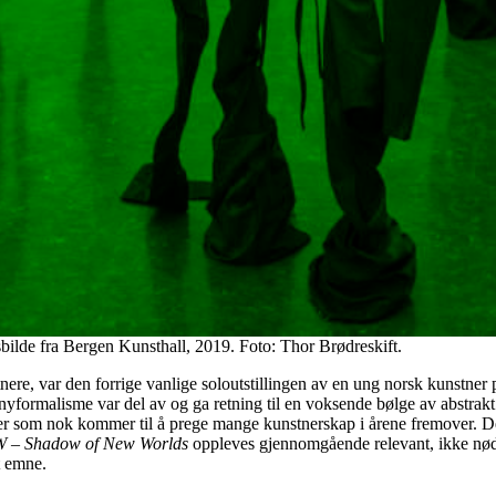
nsbilde fra Bergen Kunsthall, 2019. Foto: Thor Brødreskift.
stnere, var den forrige vanlige soloutstillingen av en ung norsk kunstn
ormalisme var del av og ga retning til en voksende bølge av abstrakt og 
linger som nok kommer til å prege mange kunstnerskap i årene fremover. 
 – Shadow of New Worlds
oppleves gjennomgående relevant, ikke nødve
t emne.