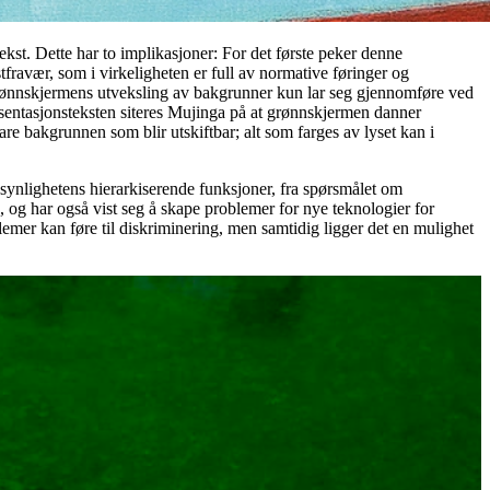
ekst. Dette har to implikasjoner: For det første peker denne
fravær, som i virkeligheten er full av normative føringer og
 grønnskjermens utveksling av bakgrunner kun lar seg gjennomføre ved
resentasjonsteksten siteres Mujinga på at grønnskjermen danner
re bakgrunnen som blir utskiftbar; alt som farges av lyset kan i
 usynlighetens hierarkiserende funksjoner, fra spørsmålet om
n, og har også vist seg å skape problemer for nye teknologier for
lemer kan føre til diskriminering, men samtidig ligger det en mulighet