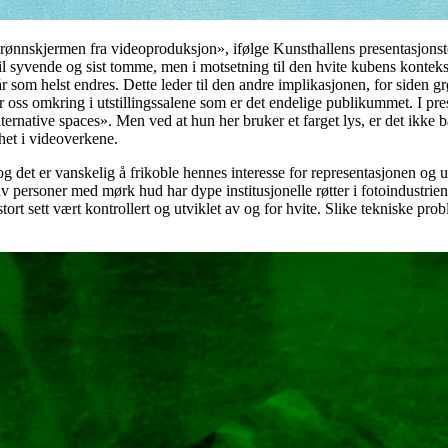
 «grønnskjermen fra videoproduksjon», ifølge Kunsthallens presentasjonst
l syvende og sist tomme, men i motsetning til den hvite kubens kontekst
 som helst endres. Dette leder til den andre implikasjonen, for siden
er oss omkring i utstillingssalene som er det endelige publikummet. I p
rnative spaces». Men ved at hun her bruker et farget lys, er det ikke ba
het i videoverkene.
, og det er vanskelig å frikoble hennes interesse for representasjonen og
 av personer med mørk hud har dype institusjonelle røtter i fotoindustrie
rt sett vært kontrollert og utviklet av og for hvite. Slike tekniske prob