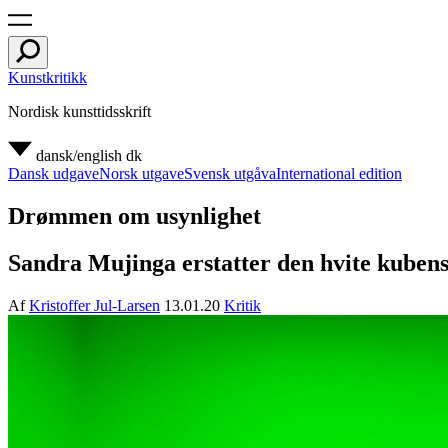
Kunstkritikk
Nordisk kunsttidsskrift
dansk/english
dk
Dansk udgave
Norsk utgave
Svensk utgåva
International edition
Drømmen om usynlighet
Sandra Mujinga erstatter den hvite kubens
Af
Kristoffer Jul-Larsen
13.01.20
Kritik