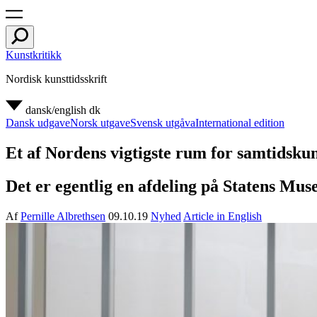
Kunstkritikk
Nordisk kunsttidsskrift
dansk/english
dk
Dansk udgave
Norsk utgave
Svensk utgåva
International edition
Et af Nordens vigtigste rum for samtidsku
Det er egentlig en afdeling på Statens Muse
Af
Pernille Albrethsen
09.10.19
Nyhed
Article in English