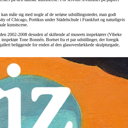
 kan måle sig med nogle af de seriøse udstillingssteder, man godt
y of Chicago, Portikus under Städelschule i Frankfurt og naturligvis
nale kunstscene.
rioden 2002-2008 desuden af skiftende af museets inspektører (Vibeke
inspektør Tone Bonnén. Bortset fra et par udstillinger, der foregik
es galleri beliggende for enden af den glasoverdækkede skulpturgade,