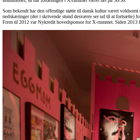
institutioner, så har fordelingen i X-rummet været tæt på 50/50.
Som bekendt har den offentlige støtte til dansk kultur været voldsomt 
nedskæringer (der i skrivende stund desværre ser ud til at fortsætte) 
Frem til 2012 var Nykredit hovedsponsor for X-rummet. Siden 2013 har s