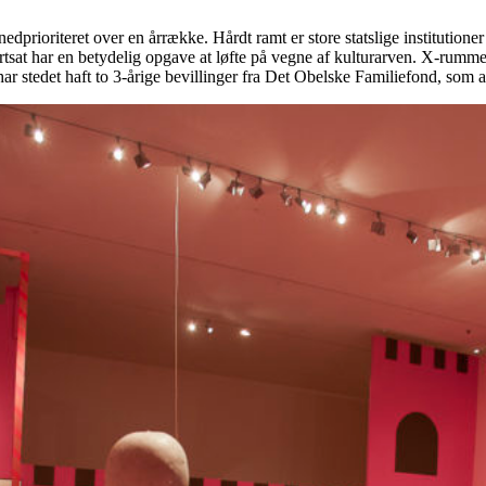
nedprioriteret over en årrække. Hårdt ramt er store statslige instituti
fortsat har en betydelig opgave at løfte på vegne af kulturarven. X-rumm
tedet haft to 3-årige bevillinger fra Det Obelske Familiefond, som altså 