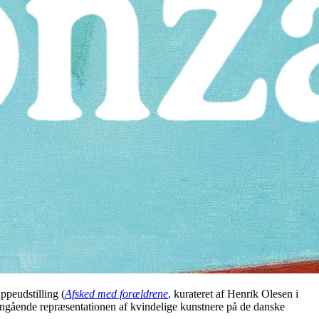
ppeudstilling (
Afsked med forældrene
,
kurateret af Henrik Olesen i
angående repræsentationen af kvindelige kunstnere på de danske