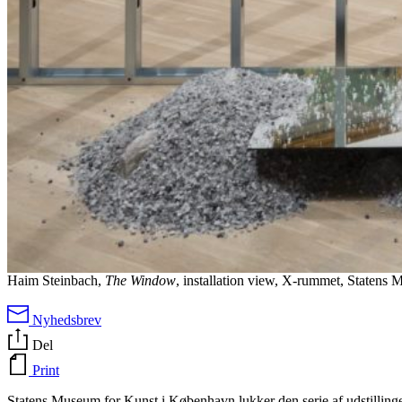
Haim Steinbach,
The Window
, installation view, X-rummet, Staten
Nyhedsbrev
Del
Print
Statens Museum for Kunst i København lukker den serie af udstilling