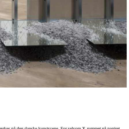
 mærkes på den danske kunstscene. For selvom X-rummet på papiret