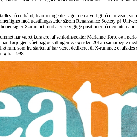
tælles på en hånd, hvor mange der tager den alvorligt på et niveau, som
menlignet med udstillingssteder såsom Renaissance Society på Universit
tioner sigter X-rummet mod at vise vigtige positioner på den internatio
f X-rummet har været kurateret af seniorinspektør Marianne Torp, og i pe
har Torp igen stået bag udstillingerne, og siden 2012 i samarbejde med 
ærligt rum, som fra starten af har været dedikeret til X-rummet; et afsid
ing fra 1998.