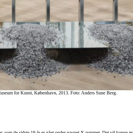
s Museum for Kunst, København, 2013. Foto: Anders Sune Berg.
er, som de sidste 19 år er gået under navnet X-rummet. Det vil kunne