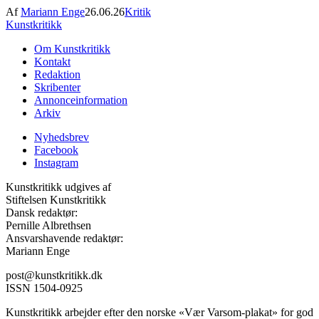
Af
Mariann Enge
26.06.26
Kritik
Kunstkritikk
Om Kunstkritikk
Kontakt
Redaktion
Skribenter
Annonceinformation
Arkiv
Nyhedsbrev
Facebook
Instagram
Kunstkritikk udgives af
Stiftelsen Kunstkritikk
Dansk redaktør:
Pernille Albrethsen
Ansvarshavende redaktør:
Mariann Enge
post@kunstkritikk.dk
ISSN 1504-0925
Kunstkritikk arbejder efter den norske «Vær Varsom-plakat» for god