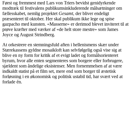
Først og fremmest med Lars von Triers bevidst genidyrkende
modtræk til festivalens publikumsinkluderende målsætninger om
fællesskabet, nemlig projektet
Gesamt
, der bliver endeligt
præsenteret til oktober. Her skal publikum ikke lege og spise
gazpacho med kunsten. «Masserne» er derimod blevet inviteret til at
prøve kræfter med værker af «de helt store mestre» som James
Joyce og August Strindberg.
At orkestrere en stemningsfuld aften i hellenismens skær under
Stærekassens gyldne mosaikloft kan selvfølgelig også vise sig at
blive en ny form for kritik af et evigt ladet og formålsorienteret
byrum, hvor alle enten segmenteres som borgere eller forbrugere,
sjældent som åndelige eksistenser. Men fornemmelsen af at være
indkaldt statist på et film set, mere end som borger til æstetisk
forløsning i en økonomisk og politisk ustabil tid, har svært ved at
forlade én.