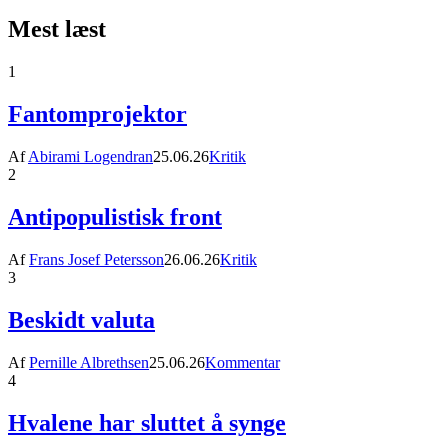
Mest læst
1
Fantomprojektor
Af
Abirami Logendran
25.06.26
Kritik
2
Antipopulistisk front
Af
Frans Josef Petersson
26.06.26
Kritik
3
Beskidt valuta
Af
Pernille Albrethsen
25.06.26
Kommentar
4
Hvalene har sluttet å synge