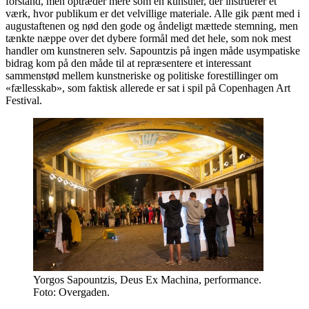
forstand, men optræder mere som en kunstner, der instruerer et
værk, hvor publikum er det velvillige materiale. Alle gik pænt med i
augustaftenen og nød den gode og åndeligt mættede stemning, men
tænkte næppe over det dybere formål med det hele, som nok mest
handler om kunstneren selv. Sapountzis på ingen måde usympatiske
bidrag kom på den måde til at repræsentere et interessant
sammenstød mellem kunstneriske og politiske forestillinger om
«fællesskab», som faktisk allerede er sat i spil på Copenhagen Art
Festival.
Yorgos Sapountzis, Deus Ex Machina, performance.
Foto: Overgaden.