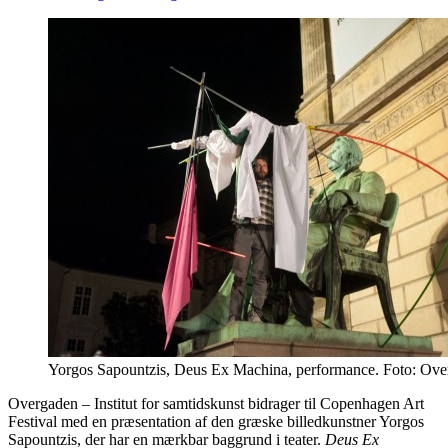
Yorgos Sapountzis, Deus Ex Machina, performance. Foto: Ove
Overgaden – Institut for samtidskunst bidrager til Copenhagen Art
Festival med en præsentation af den græske billedkunstner Yorgos
Sapountzis, der har en mærkbar baggrund i teater.
Deus Ex