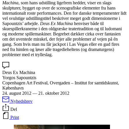
Machina
, som hans udstilling ligefrem hedder, viser en slags
skulpturer, bygget op over de scenografiske elementer fra hans
internationalt roste performances. Den for danske temperamenter lidt
vel svulstige udstillingstitel beskriver meget godt dimensionerne i
Sapountzis’ arbejde.
Deus Ex Machina
henviser både til
skuespillerkranerne i den oldgræske teatertradition og til ludomani
og moderne spillemaskiner. Begrebet dækker cirka over fantasien
om det uventede mirakel, der fejer alle problemer af vejen på én
gang. Som hvis man nu får jackpot i Las Vegas eller en gud fires
ned fra himlen og løser alle tragedieheltens (og dramaturgens)
problemer med et trylleslag.
Deus Ex Machina
Yorgos Sapountzis
Copenhagen Art Festival, Overgaden – Institut for samtidskunst,
København
24. august 2012
—
21. oktober 2012
Nyhedsbrev
Del
Print