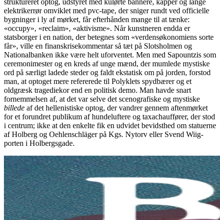
struktureret optog, udstyret med kulørte bannere, kapper og lange
elektrikerrør omviklet med pvc-tape, der sniger rundt ved officielle
bygninger i ly af mørket, får efterhånden mange til at tænke:
«occupy», «reclaim», «aktivisme». Når kunstneren endda er
statsborger i en nation, der betegnes som «verdensøkonomiens sorte
får», ville en finanskrisekommentar så tæt på Slotsholmen og
Nationalbanken ikke være helt uforventet. Men med Sapountzis som
ceremonimester og en kreds af unge mænd, der mumlede mystiske
ord på særligt ladede steder og faldt ekstatisk om på jorden, forstod
man, at optoget mere refererede til Polyklets spydbærer og et
oldgræsk tragediekor end en politisk demo. Man havde snart
fornemmelsen af, at det var selve det scenografiske og mystiske
billede
af det hellenistiske optog, der vandrer gennem aftenmørket
for et forundret publikum af hundeluftere og taxachauffører, der stod
i centrum; ikke at den enkelte fik en udvidet bevidsthed om statuerne
af Holberg og Oehlenschläger på Kgs. Nytorv eller Svend Wiig-
porten i Holbergsgade.