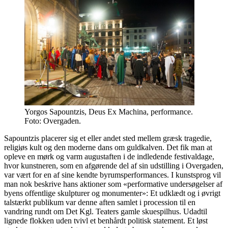
Yorgos Sapountzis, Deus Ex Machina, performance.
Foto: Overgaden.
Sapountzis placerer sig et eller andet sted mellem græsk tragedie,
religiøs kult og den moderne dans om guldkalven. Det fik man at
opleve en mørk og varm augustaften i de indledende festivaldage,
hvor kunstneren, som en afgørende del af sin udstilling i Overgaden,
var vært for en af sine kendte byrumsperformances. I kunstsprog vil
man nok beskrive hans aktioner som «performative undersøgelser af
byens offentlige skulpturer og monumenter»: Et udklædt og i øvrigt
talstærkt publikum var denne aften samlet i procession til en
vandring rundt om Det Kgl. Teaters gamle skuespilhus. Udadtil
lignede flokken uden tvivl et benhårdt politisk statement. Et løst