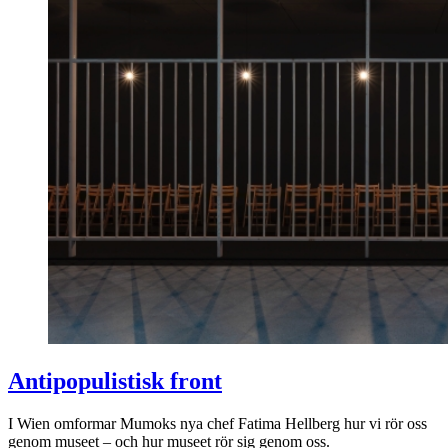
Antipopulistisk front
I Wien omformar Mumoks nya chef Fatima Hellberg hur vi rör oss
genom museet – och hur museet rör sig genom oss.