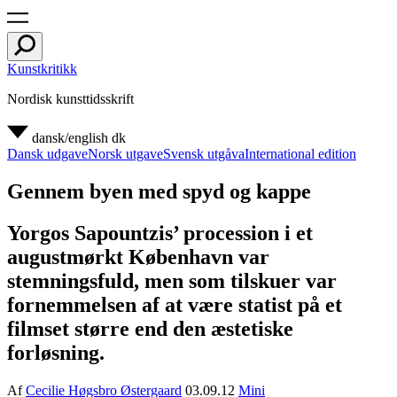
Kunstkritikk
Nordisk kunsttidsskrift
dansk/english
dk
Dansk udgave
Norsk utgave
Svensk utgåva
International edition
Gennem byen med spyd og kappe
Yorgos Sapountzis’ procession i et
augustmørkt København var
stemningsfuld, men som tilskuer var
fornemmelsen af at være statist på et
filmset større end den æstetiske
forløsning.
Af
Cecilie Høgsbro Østergaard
03.09.12
Mini