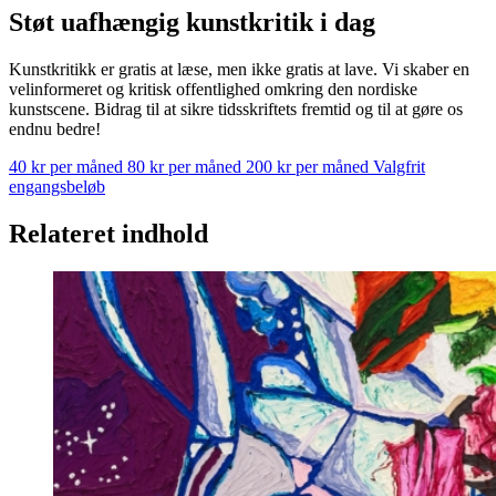
Støt uafhængig kunstkritik i dag
Kunstkritikk er gratis at læse, men ikke gratis at lave. Vi skaber en
velinformeret og kritisk offentlighed omkring den nordiske
kunstscene. Bidrag til at sikre tidsskriftets fremtid og til at gøre os
endnu bedre!
40 kr per måned
80 kr per måned
200 kr per måned
Valgfrit
engangsbeløb
Relateret indhold