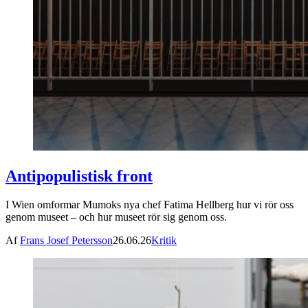
Antipopulistisk front
I Wien omformar Mumoks nya chef Fatima Hellberg hur vi rör oss
genom museet – och hur museet rör sig genom oss.
Af
Frans Josef Petersson
26.06.26
Kritik