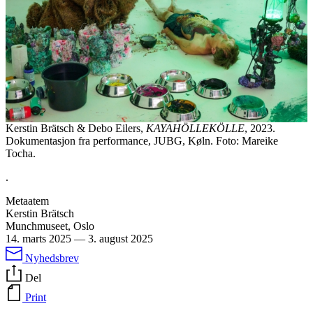
Kerstin Brätsch & Debo Eilers,
KAYAHÖLLEKÖLLE
, 2023.
Dokumentasjon fra performance, JUBG, Køln. Foto: Mareike
Tocha.
.
Metaatem
Kerstin Brätsch
Munchmuseet, Oslo
14. marts 2025
—
3. august 2025
Nyhedsbrev
Del
Print