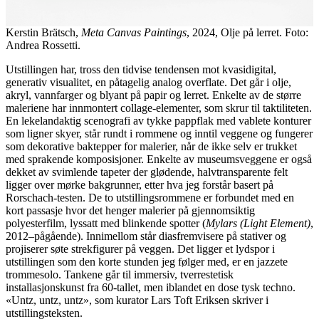
Kerstin Brätsch,
Meta Canvas Paintings
, 2024, Olje på lerret. Foto:
Andrea Rossetti.
Utstillingen har, tross den tidvise tendensen mot kvasidigital,
generativ visualitet, en påtagelig analog overflate. Det går i olje,
akryl, vannfarger og blyant på papir og lerret. Enkelte av de større
maleriene har innmontert collage-elementer, som skrur til taktiliteten.
En lekelandaktig scenografi av tykke pappflak med vablete konturer
som ligner skyer, står rundt i rommene og inntil veggene og fungerer
som dekorative baktepper for malerier, når de ikke selv er trukket
med sprakende komposisjoner. Enkelte av museumsveggene er også
dekket av svimlende tapeter der glødende, halvtransparente felt
ligger over mørke bakgrunner, etter hva jeg forstår basert på
Rorschach-testen. De to utstillingsrommene er forbundet med en
kort passasje hvor det henger malerier på gjennomsiktig
polyesterfilm, lyssatt med blinkende spotter (
Mylars (Light Element)
,
2012–pågående). Innimellom står diasfremvisere på stativer og
projiserer søte strekfigurer på veggen. Det ligger et lydspor i
utstillingen som den korte stunden jeg følger med, er en jazzete
trommesolo. Tankene går til immersiv, tverrestetisk
installasjonskunst fra 60-tallet, men iblandet en dose tysk techno.
«Untz, untz, untz», som kurator Lars Toft Eriksen skriver i
utstillingsteksten.