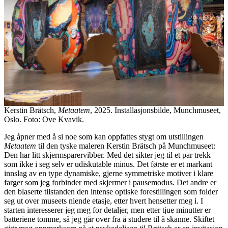
Kerstin Brätsch,
Metaatem
, 2025. Installasjonsbilde, Munchmuseet,
Oslo. Foto: Ove Kvavik.
Jeg åpner med å si noe som kan oppfattes stygt om utstillingen
Metaatem
til den tyske maleren Kerstin Brätsch på Munchmuseet:
Den har litt skjermsparervibber. Med det sikter jeg til et par trekk
som ikke i seg selv er udiskutable minus. Det første er et markant
innslag av en type dynamiske, gjerne symmetriske motiver i klare
farger som jeg forbinder med skjermer i pausemodus. Det andre er
den blaserte tilstanden den intense optiske forestillingen som folder
seg ut over museets niende etasje, etter hvert hensetter meg i. I
starten interesserer jeg meg for detaljer, men etter tjue minutter er
batteriene tomme, så jeg går over fra å studere til å skanne. Skiftet