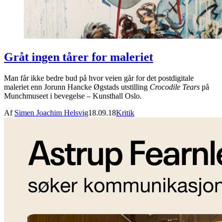
Gråt ingen tårer for maleriet
Man får ikke bedre bud på hvor veien går for det postdigitale
maleriet enn Jorunn Hancke Øgstads utstilling
Crocodile Tears
på
Munchmuseet i bevegelse – Kunsthall Oslo.
Af
Simen Joachim Helsvig
18.09.18
Kritik