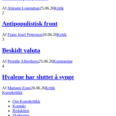
Af
Abirami Logendran
25.06.26
Kritik
2
Antipopulistisk front
Af
Frans Josef Petersson
26.06.26
Kritik
3
Beskidt valuta
Af
Pernille Albrethsen
25.06.26
Kommentar
4
Hvalene har sluttet å synge
Af
Mariann Enge
26.06.26
Kritik
Kunstkritikk
Om Kunstkritikk
Kontakt
Redaktion
Skribenter