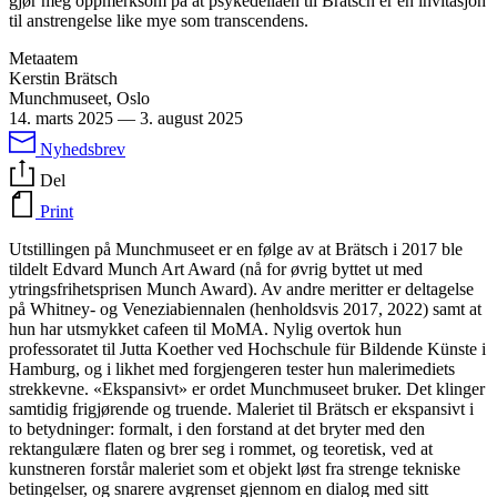
gjør meg oppmerksom på at psykedeliaen til Brätsch er en invitasjon
til anstrengelse like mye som transcendens.
Metaatem
Kerstin Brätsch
Munchmuseet, Oslo
14. marts 2025
—
3. august 2025
Nyhedsbrev
Del
Print
Utstillingen på Munchmuseet er en følge av at Brätsch i 2017 ble
tildelt Edvard Munch Art Award (nå for øvrig byttet ut med
ytringsfrihetsprisen Munch Award). Av andre meritter er deltagelse
på Whitney- og Veneziabiennalen (henholdsvis 2017, 2022) samt at
hun har utsmykket cafeen til MoMA. Nylig overtok hun
professoratet til Jutta Koether ved Hochschule für Bildende Künste i
Hamburg, og i likhet med forgjengeren tester hun malerimediets
strekkevne. «Ekspansivt» er ordet Munchmuseet bruker. Det klinger
samtidig frigjørende og truende. Maleriet til Brätsch er ekspansivt i
to betydninger: formalt, i den forstand at det bryter med den
rektangulære flaten og brer seg i rommet, og teoretisk, ved at
kunstneren forstår maleriet som et objekt løst fra strenge tekniske
betingelser, og snarere avgrenset gjennom en dialog med sitt