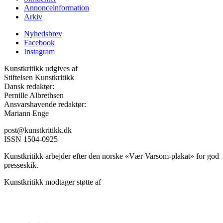
Annonceinformation
Arkiv
Nyhedsbrev
Facebook
Instagram
Kunstkritikk udgives af
Stiftelsen Kunstkritikk
Dansk redaktør:
Pernille Albrethsen
Ansvarshavende redaktør:
Mariann Enge
post@kunstkritikk.dk
ISSN 1504-0925
Kunstkritikk arbejder efter den norske «Vær Varsom-plakat» for god
presseskik.
Kunstkritikk modtager støtte af