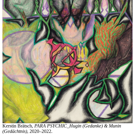
Kerstin Brätsch,
PARA PSYCHIC_Hugin (Gedanke) & Munin
(Gedächtnis)
, 2020–2022.