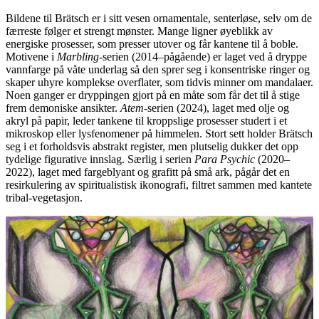
Bildene til Brätsch er i sitt vesen ornamentale, senterløse, selv om de
færreste følger et strengt mønster. Mange ligner øyeblikk av
energiske prosesser, som presser utover og får kantene til å boble.
Motivene i
Marbling
-serien (2014–pågående) er laget ved å dryppe
vannfarge på våte underlag så den sprer seg i konsentriske ringer og
skaper uhyre komplekse overflater, som tidvis minner om mandalaer.
Noen ganger er dryppingen gjort på en måte som får det til å stige
frem demoniske ansikter.
Atem
-serien (2024), laget med olje og
akryl på papir, leder tankene til kroppslige prosesser studert i et
mikroskop eller lysfenomener på himmelen. Stort sett holder Brätsch
seg i et forholdsvis abstrakt register, men plutselig dukker det opp
tydelige figurative innslag. Særlig i serien
Para Psychic
(2020–
2022), laget med fargeblyant og grafitt på små ark, pågår det en
resirkulering av spiritualistisk ikonografi, filtret sammen med kantete
tribal-vegetasjon.