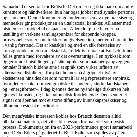
Samarbeid er sentralt for Brätsch. Det dreier seg ikke bare om andre
kunstnere og håndverkere, hun har også jobbet med synske personer
og sjamaner. Denne kontinuerlige innlemmelsen av nye praksiser og
mennesker gir produksjonen en uttalt sosial karakter. Allianser med
utsiden er et middel til ekspansjon. Allerede før de havner på
utstilling er verkene samlingspunkter for skapende kropper,
prosessuelle soner som trekker omgivelsene inn, mer enn bare bilder
i vanlig forstand. Det er kanskje i og med en slik forståelse av
kunstproduksjonen som ekstatisk, kollektivt rituale at Brätsch finner
felles grunn med forvaltere av det overnaturlige. I en trykksak som
ligger rundt i utstillingen, på sittemøbler som matcher pappveggene,
omtaler Brätsch bildene sine i et språk som virker influert av
alternative disipliner, i forsøket hennes på å gripe et nivå av
eksistensen hinsides det som normalt lar seg representere empirisk,
hvor det er snakk om «enigmatiske tilstander», «indre landskaper»
og «energiformer». I dag kjennes denne nyåndelige diskursen helt
gjengs i kunsten, og ikke automatisk forkleinende. Den sender et
signal om åpenhet mot et større tilfang av kunnskapspraksiser og
tilhørende estetiske territorier.
Den metafysiske interessen kobles hos Brätsch dessuten alltid
tilbake på materien, det vil si blir ressurs for maleriet som fysisk
prosess. Dokumentasjon fra en 2023-performance gjort i samarbeid
med Debo Eilers på galleriet JUBG i Køln, som spilles av på en