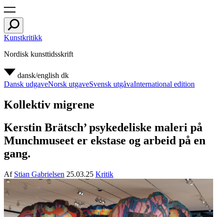
Kunstkritikk
Nordisk kunsttidsskrift
dansk/english
dk
Dansk udgave
Norsk utgave
Svensk utgåva
International edition
Kollektiv migrene
Kerstin Brätsch’ psykedeliske maleri på
Munchmuseet er ekstase og arbeid på en
gang.
Af
Stian Gabrielsen
25.03.25
Kritik