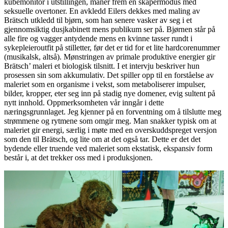
kubemonitor i utstillingen, maner frem en skapermodus med
seksuelle overtoner. En avkledd Eilers dekkes med maling av
Brätsch utkledd til bjørn, som han senere vasker av seg i et
gjennomsiktig dusjkabinett mens publikum ser på. Bjørnen står på
alle fire og vagger antydende mens en kvinne tasser rundt i
sykepleieroutfit på stilletter, før det er tid for et lite hardcorenummer
(musikalsk, altså). Mønstringen av primale produktive energier gir
Brätsch’ maleri et biologisk tilsnitt. I et intervju beskriver hun
prosessen sin som akkumulativ. Det spiller opp til en forståelse av
maleriet som en organisme i vekst, som metaboliserer impulser,
bilder, kropper, eter seg inn på stadig nye domener, evig sultent på
nytt innhold. Oppmerksomheten vår inngår i dette
næringsgrunnlaget. Jeg kjenner på en forventning om å tilslutte meg
strømmene og rytmene som omgir meg. Man snakker typisk om at
maleriet gir energi, særlig i møte med en overskuddspreget versjon
som den til Brätsch, og lite om at det også tar. Dette er det det
bydende eller truende ved maleriet som ekstatisk, ekspansiv form
består i, at det trekker oss med i produksjonen.