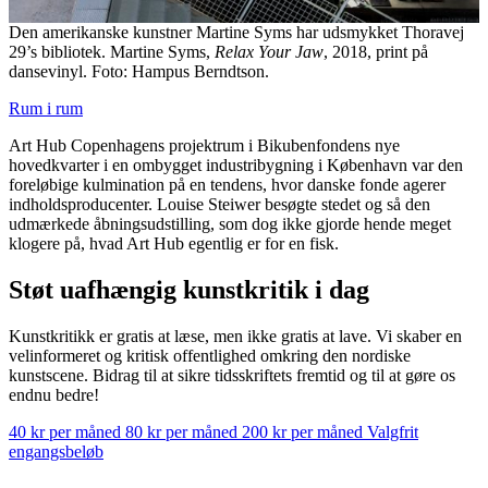
Den amerikanske kunstner Martine Syms har udsmykket Thoravej
29’s bibliotek. Martine Syms,
Relax Your Jaw
, 2018, print på
dansevinyl. Foto: Hampus Berndtson.
Rum i rum
Art Hub Copenhagens projektrum i Bikubenfondens nye
hovedkvarter i en ombygget industribygning i København var den
foreløbige kulmination på en tendens, hvor danske fonde agerer
indholdsproducenter. Louise Steiwer besøgte stedet og så den
udmærkede åbningsudstilling, som dog ikke gjorde hende meget
klogere på, hvad Art Hub egentlig er for en fisk.
Støt uafhængig kunstkritik i dag
Kunstkritikk er gratis at læse, men ikke gratis at lave. Vi skaber en
velinformeret og kritisk offentlighed omkring den nordiske
kunstscene. Bidrag til at sikre tidsskriftets fremtid og til at gøre os
endnu bedre!
40 kr per måned
80 kr per måned
200 kr per måned
Valgfrit
engangsbeløb