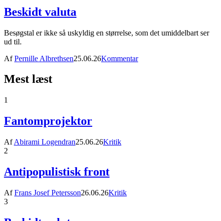
Beskidt valuta
Besøgstal er ikke så uskyldig en størrelse, som det umiddelbart ser
ud til.
Af
Pernille Albrethsen
25.06.26
Kommentar
Mest læst
1
Fantomprojektor
Af
Abirami Logendran
25.06.26
Kritik
2
Antipopulistisk front
Af
Frans Josef Petersson
26.06.26
Kritik
3