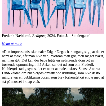
Frederik Næblerød,
Pedigree,
2024. Foto: Jan Søndergaard.
Nemt at male
«Den impressionistiske maler Edgar Degas har engang sagt, at det er
nemt at male, når man ikke ved, hvordan man gør, men meget svært,
når man gør. Det kan der både ligge en nedslående dom og en
trøstende opmuntring i. På Arken ser det ud som om, Frederik
Næblerød stadig synes, det er nemt at male,» skrev Stense Andrea
Lind-Valdan om Næblerøds omfattende udstilling, som ikke desto
mindre var en publikumssucces, som blev forlænget og endte med at
stå på museet i knap et år.