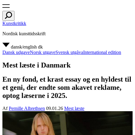
Kunstkritikk
Nordisk kunsttidsskrift
dansk/english
dk
Dansk udgave
Norsk utgave
Svensk utgåva
International edition
Mest læste i Danmark
En ny fond, et krast essay og en hyldest til
et geni, der endte som akavet reklame,
optog læserne i 2025.
Af
Pernille Albrethsen
09.01.26
Mest læste