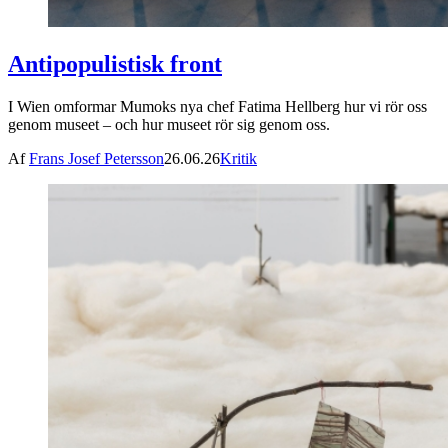
Antipopulistisk front
I Wien omformar Mumoks nya chef Fatima Hellberg hur vi rör oss
genom museet – och hur museet rör sig genom oss.
Af
Frans Josef Petersson
26.06.26
Kritik