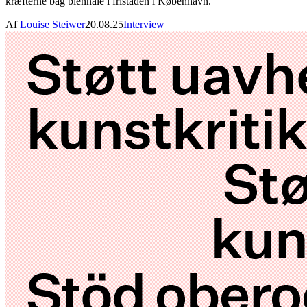
kræfterne bag biennale i fristaden i København.
Af
Louise Steiwer
20.08.25
Interview