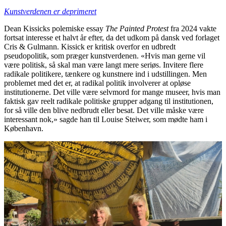
Kunstverdenen er deprimeret
Dean Kissicks polemiske essay
The Painted Protest
fra 2024 vakte
fortsat interesse et halvt år efter, da det udkom på dansk ved forlaget
Cris & Gulmann. Kissick er kritisk overfor en udbredt
pseudopolitik, som præger kunstverdenen. «Hvis man gerne vil
være politisk, så skal man være langt mere seriøs. Invitere flere
radikale politikere, tænkere og kunstnere ind i udstillingen. Men
problemet med det er, at radikal politik involverer at opløse
institutionerne. Det ville være selvmord for mange museer, hvis man
faktisk gav reelt radikale politiske grupper adgang til institutionen,
for så ville den blive nedbrudt eller besat. Det ville måske være
interessant nok,» sagde han til Louise Steiwer, som mødte ham i
København.