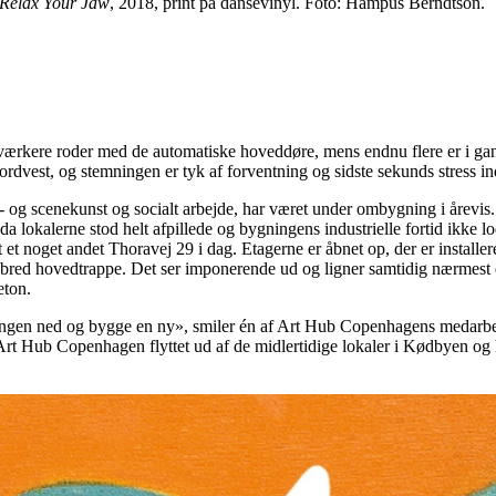
Relax Your Jaw
, 2018, print på dansevinyl. Foto: Hampus Berndtson.
rkere roder med de automatiske hoveddøre, mens endnu flere er i gang 
dvest, og stemningen er tyk af forventning og sidste sekunds stress i
- og scenekunst og socialt arbejde, har været under ombygning i årevis
 da lokalerne stod helt afpillede og bygningens industrielle fortid ikke 
et noget andet Thoravej 29 i dag. Etagerne er åbnet op, der er installer
l en bred hovedtrappe. Det ser imponerende ud og ligner samtidig nærmest
eton.
ingen ned og bygge en ny», smiler én af Art Hub Copenhagens medarbejde
 Art Hub Copenhagen flyttet ud af de midlertidige lokaler i Kødbyen og ha