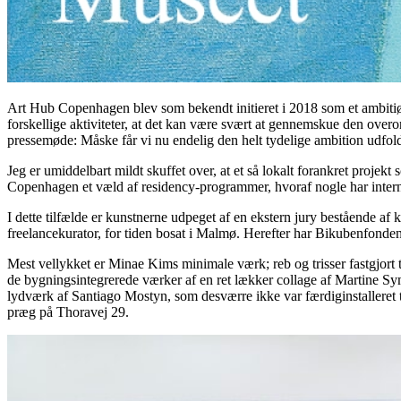
Art Hub Copenhagen blev som bekendt initieret i 2018 som et ambitiøst
forskellige aktiviteter, at det kan være svært at gennemskue den over
pressemøde: Måske får vi nu endelig den helt tydelige ambition udfol
Jeg er umiddelbart mildt skuffet over, at et så lokalt forankret projek
Copenhagen et væld af residency-programmer, hvoraf nogle har intern
I dette tilfælde er kunstnerne udpeget af en ekstern jury bestående
freelancekurator, for tiden bosat i Malmø. Herefter har Bikubenfond
Mest vellykket er Minae Kims minimale værk; reb og trisser fastgjort ti
de bygningsintegrerede værker af en ret lækker collage af Martine Sym
lydværk af Santiago Mostyn, som desværre ikke var færdiginstalleret til
præg på Thoravej 29.