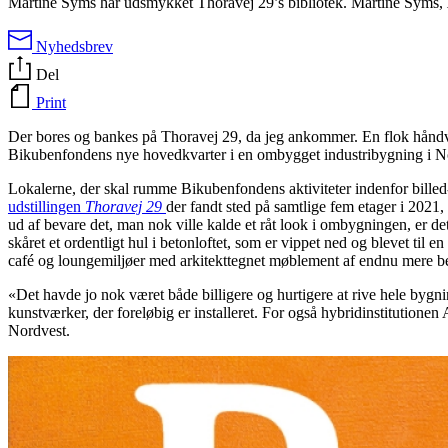
Martine Syms har udsmykket Thoravej 29’s bibliotek. Martine Syms,
Nyhedsbrev
Del
Print
Der bores og bankes på Thoravej 29, da jeg ankommer. En flok håndvæ
Bikubenfondens nye hovedkvarter i en ombygget industribygning i Nor
Lokalerne, der skal rumme Bikubenfondens aktiviteter indenfor billed
udstillingen
Thoravej 29
der fandt sted på samtlige fem etager i 2021,
ud af bevare det, man nok ville kalde et råt look
i ombygningen, er det 
skåret et ordentligt hul i betonloftet, som er vippet ned og blevet ti
café og loungemiljøer med arkitekttegnet møblement af endnu mere b
«Det havde jo nok været både billigere og hurtigere at rive hele bygn
kunstværker, der foreløbig er installeret. For også hybridinstitutionen
Nordvest.