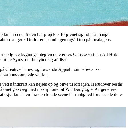
e kunstscene. Siden har projektet forgrenet sig ud i så mange
kabelse at gøre. Derfor er spændingen også i top på torsdagens
å for de første bygningsintegrerede værker. Ganske vist har Art Hub
rtine Syms, der benytter sig af disse.
tor på Creative Times; og Tawanda Appiah, zimbabwiansk
 de kommissionerede værker.
e ved håndkraft kan hejses op og blive til loft igen. Herudover består
 blåtonet glasvæg med inskriptioner af Wu Tsang og et AI-genereret
 at også kunstnere fra den lokale scene får mulighed for at sætte deres