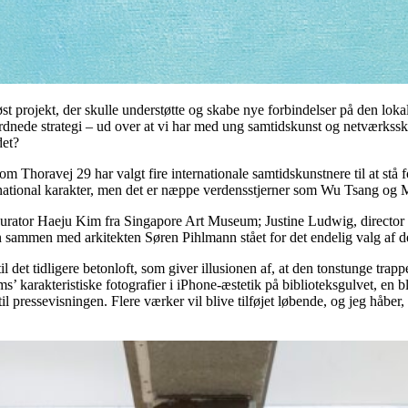
 projekt, der skulle understøtte og skabe nye forbindelser på den lokal
ordnede strategi – ud over at vi har med ung samtidskunst og netværkss
det?
t som Thoravej 29 har valgt fire internationale samtidskunstnere til at st
ational karakter, men det er næppe verdensstjerner som Wu Tsang og Ma
 af kurator Haeju Kim fra Singapore Art Museum; Justine Ludwig, direc
en sammen med arkitekten Søren Pihlmann stået for det endelig valg af
l det tidligere betonloft, som giver illusionen af, at den tonstunge trapp
s’ karakteristiske fotografier i iPhone-æstetik på biblioteksgulvet, en
 pressevisningen. Flere værker vil blive tilføjet løbende, og jeg håber,