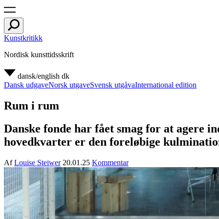
Kunstkritikk
Nordisk kunsttidsskrift
dansk/english
dk
Dansk udgave
Norsk utgave
Svensk utgåva
International edition
Rum i rum
Danske fonde har fået smag for at agere 
hovedkvarter er den foreløbige kulminatio
Af
Louise Steiwer
20.01.25
Kommentar