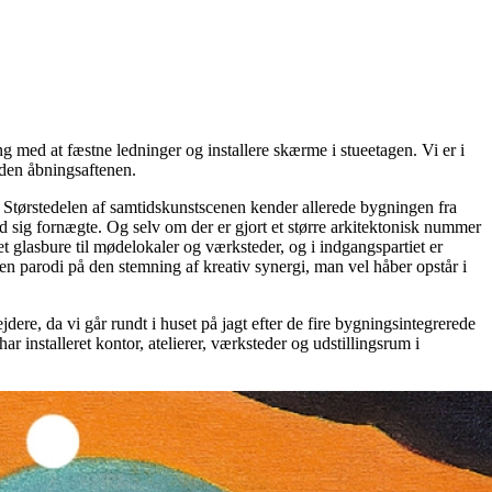
med at fæstne ledninger og installere skærme i stueetagen. Vi er i
nden åbningsaftenen.
. Størstedelen af samtidskunstscenen kender allerede bygningen fra
lod sig fornægte. Og selv om der er gjort et større arkitektonisk nummer
et glasbure til mødelokaler og værksteder, og i indgangspartiet er
 en parodi på den stemning af kreativ synergi, man vel håber opstår i
re, da vi går rundt i huset på jagt efter de fire bygningsintegrerede
r installeret kontor, atelierer, værksteder og udstillingsrum i