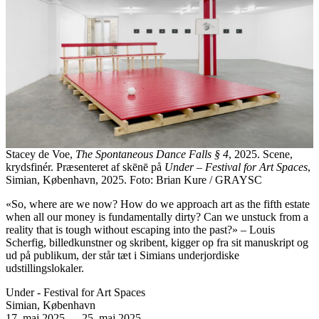
Stacey de Voe,
The Spontaneous Dance Falls § 4
, 2025. Scene,
krydsfinér. Præsenteret af skēnē på
Under – Festival for Art Spaces
,
Simian, København, 2025. Foto: Brian Kure / GRAYSC
«So, where are we now? How do we approach art as the fifth estate
when all our money is fundamentally dirty? Can we unstuck from a
reality that is tough without escaping into the past?» – Louis
Scherfig, billedkunstner og skribent, kigger op fra sit manuskript og
ud på publikum, der står tæt i Simians underjordiske
udstillingslokaler.
Under - Festival for Art Spaces
Simian, København
17. maj 2025
—
25. maj 2025