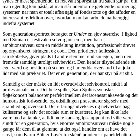
synes er mest spændende. Et relevant spørgsmål fra salen går på, om
man egentlig kan påstå, at man står udenfor de gældende normer og
systemer, når man er totalt afhængig af fondsstøtte og det afføder en
interessant reflektion over, hvordan man kan arbejde uafhængigt
indefra systemet.
Som generationsportræt betragtet er
Under
en sjov størrelse. I lighed
med Simian er festivalen selvorganiseret, men har et
ambitionsniveau som en middeltung institution, professionelt drevet
og organiseret, stringent og cool. Den prioriterer fællesskab,
samskabelse, giver plads til andre stemmer end sin egen, men den
fremstår samtidig utroligt selvbevidst. Den kender tilsyneladende sit
eget værd og position på scenen og har endda overskud til at joke
lidt med sin prækariet. Det er en generation, der har styr på sit shit.
Samtidig er der måske en lidt overudviklet selvkontrol, midt i al
professionalismen. Det hele spiller, Sara Sjölins svenske
fløjtekoncert balancerer perfekt imellem det iscenesat akavede og det
humoristisk forløsende, og udstillingen præsenterer sig selv med
stramhed og overskud. Der erfaringsudveksles og netværkes bag
kulisserne og selv det sociale rum er kurateret. Jeg kan ikke lade
være med at tænke, at lidt mere kaos og løssluppent rod ville være
sundt for en generation, hvis enorme ambitionsniveau måske nogle
gange får dem til at glemme, at det også handler om at have det
sjovt, som Karin Bähler Lavér fra skēnē pointerer i paneldebatten.