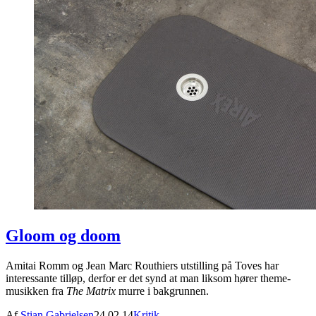
Gloom og doom
Amitai Romm og Jean Marc Routhiers utstilling på Toves har
interessante tilløp, derfor er det synd at man liksom hører theme-
musikken fra
The Matrix
murre i bakgrunnen.
Af
Stian Gabrielsen
24.02.14
Kritik