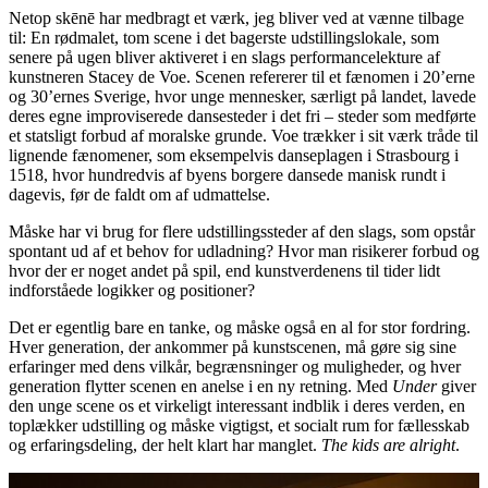
Netop skēnē har medbragt et værk, jeg bliver ved at vænne tilbage
til: En rødmalet, tom scene i det bagerste udstillingslokale, som
senere på ugen bliver aktiveret i en slags performancelekture af
kunstneren Stacey de Voe. Scenen refererer til et fænomen i 20’erne
og 30’ernes Sverige, hvor unge mennesker, særligt på landet, lavede
deres egne improviserede dansesteder i det fri – steder som medførte
et statsligt forbud af moralske grunde. Voe trækker i sit værk tråde til
lignende fænomener, som eksempelvis danseplagen i Strasbourg i
1518, hvor hundredvis af byens borgere dansede manisk rundt i
dagevis, før de faldt om af udmattelse.
Måske har vi brug for flere udstillingssteder af den slags, som opstår
spontant ud af et behov for udladning? Hvor man risikerer forbud og
hvor der er noget andet på spil, end kunstverdenens til tider lidt
indforståede logikker og positioner?
Det er egentlig bare en tanke, og måske også en al for stor fordring.
Hver generation, der ankommer på kunstscenen, må gøre sig sine
erfaringer med dens vilkår, begrænsninger og muligheder, og hver
generation flytter scenen en anelse i en ny retning. Med
Under
giver
den unge scene os et virkeligt interessant indblik i deres verden, en
toplækker udstilling og måske vigtigst, et socialt rum for fællesskab
og erfaringsdeling, der helt klart har manglet.
The kids are alright
.