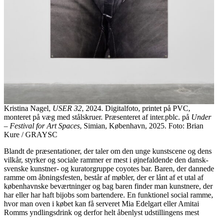
Kristina Nagel,
USER 32
, 2024. Digitalfoto, printet på PVC,
monteret på væg med stålskruer. Præsenteret af inter.pblc. på
Under
– Festival for Art Spaces
, Simian, København, 2025. Foto: Brian
Kure / GRAYSC
Blandt de præsentationer, der taler om den unge kunstscene og dens
vilkår, styrker og sociale rammer er mest i øjnefaldende den dansk-
svenske kunstner- og kuratorgruppe coyotes bar. Baren, der dannede
ramme om åbningsfesten, består af møbler, der er lånt af et utal af
københavnske beværtninger og bag baren finder man kunstnere, der
har eller har haft bijobs som bartendere. En funktionel social ramme,
hvor man oven i købet kan få serveret Mia Edelgart eller Amitai
Romms yndlingsdrink og derfor helt åbenlyst udstillingens mest