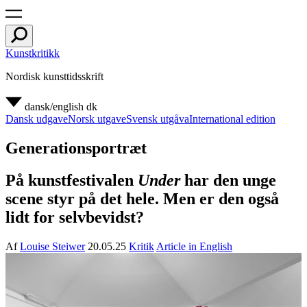
Kunstkritikk
Nordisk kunsttidsskrift
dansk/english
dk
Dansk udgave
Norsk utgave
Svensk utgåva
International edition
Generationsportræt
På kunstfestivalen
Under
har den unge
scene styr på det hele. Men er den også
lidt for selvbevidst?
Af
Louise Steiwer
20.05.25
Kritik
Article in English