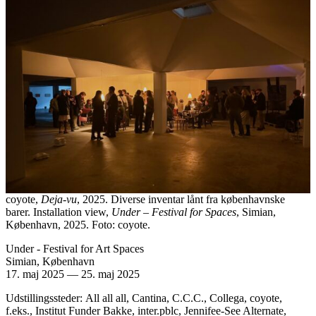
coyote,
Deja-vu
, 2025. Diverse inventar lånt fra københavnske
barer. Installation view,
Under – Festival for Spaces
, Simian,
København, 2025. Foto: coyote.
Under - Festival for Art Spaces
Simian, København
17. maj 2025
—
25. maj 2025
Udstillingssteder: All all all, Cantina, C.C.C., Collega, coyote,
f.eks., Institut Funder Bakke, inter.pblc, Jennifee-See Alternate,