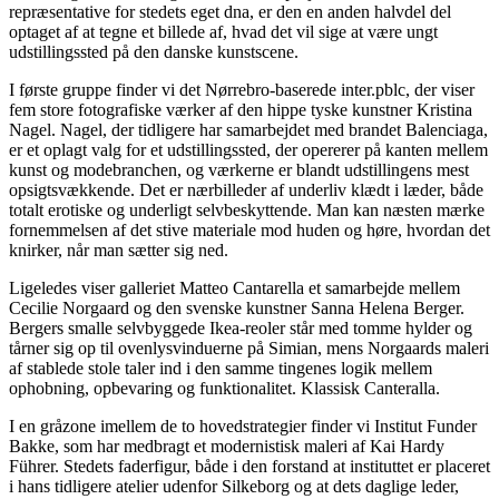
repræsentative for stedets eget dna, er den en anden halvdel del
optaget af at tegne et billede af, hvad det vil sige at være ungt
udstillingssted på den danske kunstscene.
I første gruppe finder vi det Nørrebro-baserede inter.pblc, der viser
fem store fotografiske værker af den hippe tyske kunstner Kristina
Nagel. Nagel, der tidligere har samarbejdet med brandet Balenciaga,
er et oplagt valg for et udstillingssted, der opererer på kanten mellem
kunst og modebranchen, og værkerne er blandt udstillingens mest
opsigtsvækkende. Det er nærbilleder af underliv klædt i læder, både
totalt erotiske og underligt selvbeskyttende. Man kan næsten mærke
fornemmelsen af det stive materiale mod huden og høre, hvordan det
knirker, når man sætter sig ned.
Ligeledes viser galleriet Matteo Cantarella et samarbejde mellem
Cecilie Norgaard og den svenske kunstner Sanna Helena Berger.
Bergers smalle selvbyggede Ikea-reoler står med tomme hylder og
tårner sig op til ovenlysvinduerne på Simian, mens Norgaards maleri
af stablede stole taler ind i den samme tingenes logik mellem
ophobning, opbevaring og funktionalitet. Klassisk Canteralla.
I en gråzone imellem de to hovedstrategier finder vi Institut Funder
Bakke, som har medbragt et modernistisk maleri af Kai Hardy
Führer. Stedets faderfigur, både i den forstand at instituttet er placeret
i hans tidligere atelier udenfor Silkeborg og at dets daglige leder,