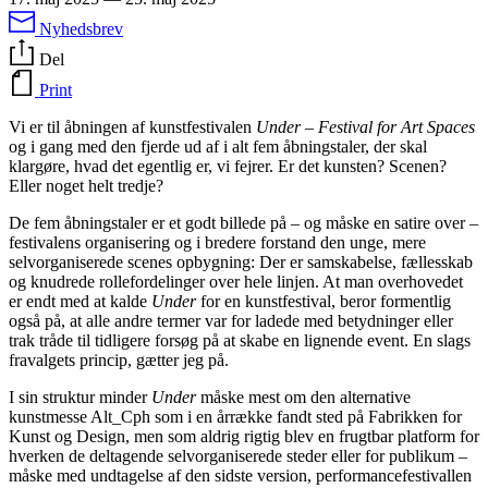
Nyhedsbrev
Del
Print
Vi er til åbningen af kunstfestivalen
Under – Festival for Art Spaces
og i gang med den fjerde ud af i alt fem åbningstaler, der skal
klargøre, hvad det egentlig er, vi fejrer. Er det kunsten? Scenen?
Eller noget helt tredje?
De fem åbningstaler er et godt billede på – og måske en satire over –
festivalens organisering og i bredere forstand den unge, mere
selvorganiserede scenes opbygning: Der er samskabelse, fællesskab
og knudrede rollefordelinger over hele linjen. At man overhovedet
er endt med at kalde
Under
for en kunstfestival, beror formentlig
også på, at alle andre termer var for ladede med betydninger eller
trak tråde til tidligere forsøg på at skabe en lignende event. En slags
fravalgets princip, gætter jeg på.
I sin struktur minder
Under
måske mest om den alternative
kunstmesse Alt_Cph som i en årrække fandt sted på Fabrikken for
Kunst og Design, men som aldrig rigtig blev en frugtbar platform for
hverken de deltagende selvorganiserede steder eller for publikum –
måske med undtagelse af den sidste version, performancefestivallen