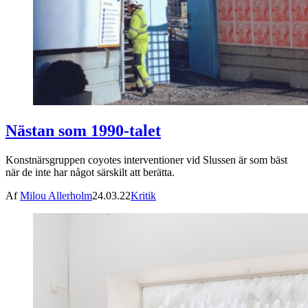
Nästan som 1990-talet
Konstnärsgruppen coyotes interventioner vid Slussen är som bäst
när de inte har något särskilt att berätta.
Af
Milou Allerholm
24.03.22
Kritik