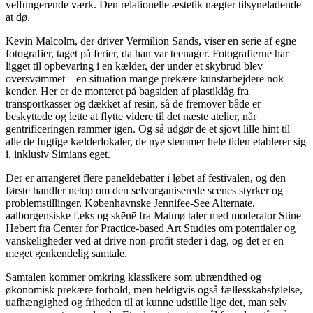
velfungerende værk. Den relationelle æstetik nægter tilsyneladende
at dø.
Kevin Malcolm, der driver Vermilion Sands, viser en serie af egne
fotografier, taget på ferier, da han var teenager. Fotografierne har
ligget til opbevaring i en kælder, der under et skybrud blev
oversvømmet – en situation mange prekære kunstarbejdere nok
kender. Her er de monteret på bagsiden af plastiklåg fra
transportkasser og dækket af resin, så de fremover både er
beskyttede og lette at flytte videre til det næste atelier, når
gentrificeringen rammer igen. Og så udgør de et sjovt lille hint til
alle de fugtige kælderlokaler, de nye stemmer hele tiden etablerer sig
i, inklusiv Simians eget.
Der er arrangeret flere paneldebatter i løbet af festivalen, og den
første handler netop om den selvorganiserede scenes styrker og
problemstillinger. Københavnske Jennifee-See Alternate,
aalborgensiske f.eks og skēnē fra Malmø taler med moderator Stine
Hebert fra Center for Practice-based Art Studies om potentialer og
vanskeligheder ved at drive non-profit steder i dag, og det er en
meget genkendelig samtale.
Samtalen kommer omkring klassikere som ubrændthed og
økonomisk prekære forhold, men heldigvis også fællesskabsfølelse,
uafhængighed og friheden til at kunne udstille lige det, man selv