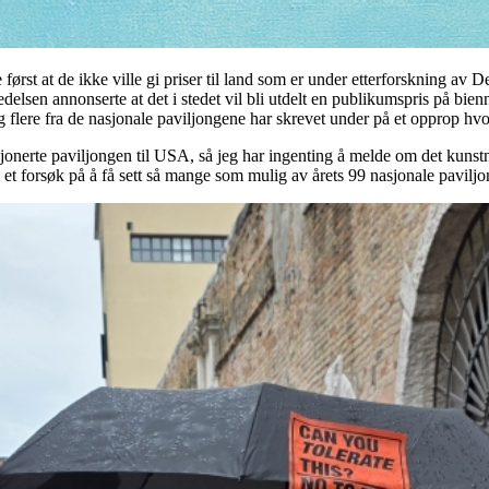
ørst at de ikke ville gi priser til land som er under etterforskning av D
elsen annonserte at det i stedet vil bli utdelt en publikumspris på bienn
 flere fra de nasjonale paviljongene har skrevet under på et opprop hvo
erte paviljongen til USA, så jeg har ingenting å melde om det kunstneri
 et forsøk på å få sett så mange som mulig av årets 99 nasjonale paviljo