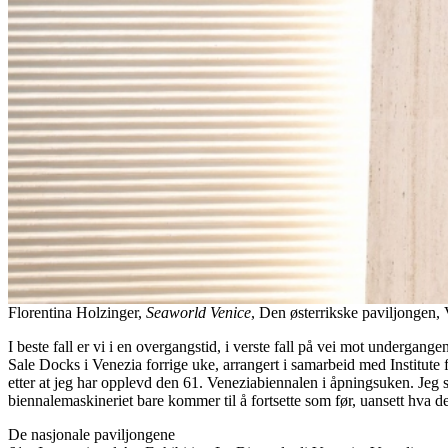
Florentina Holzinger,
Seaworld Venice
, Den østerrikske paviljongen
I beste fall er vi i en overgangstid, i verste fall på vei mot undergan
Sale Docks i Venezia forrige uke, arrangert i samarbeid med Institu
etter at jeg har opplevd den 61. Veneziabiennalen i åpningsuken. Jeg si
biennalemaskineriet bare kommer til å fortsette som før, uansett hva de
De nasjonale paviljongene