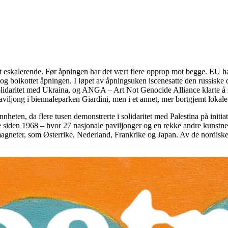
rt eskalerende. Før åpningen har det vært flere opprop mot begge. EU ha
e og boikottet åpningen. I løpet av åpningsuken iscenesatte den russisk
solidaritet med Ukraina, og ANGA – Art Not Genocide Alliance klarte å 
 paviljong i biennaleparken Giardini, men i et annet, mer bortgjemt lokal
nnheten, da flere tusen demonstrerte i solidaritet med Palestina på initi
e siden 1968 – hvor 27 nasjonale paviljonger og en rekke andre kunstnere
magneter, som Østerrike, Nederland, Frankrike og Japan. Av de nordiske 