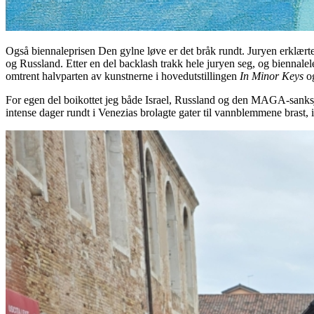
Også biennaleprisen Den gylne løve er det bråk rundt. Juryen erklærte f
og Russland. Etter en del backlash trakk hele juryen seg, og biennaleled
omtrent halvparten av kunstnerne i hovedutstillingen
In Minor Keys
og
For egen del boikottet jeg både Israel, Russland og den MAGA-sanksjon
intense dager rundt i Venezias brolagte gater til vannblemmene brast, i