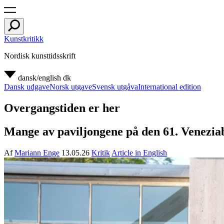
Kunstkritikk
Nordisk kunsttidsskrift
dansk/english
dk
Dansk udgave
Norsk utgave
Svensk utgåva
International edition
Overgangstiden er her
Mange av paviljongene på den 61. Veneziab
Af
Mariann Enge
13.05.26
Kritik
Article in English