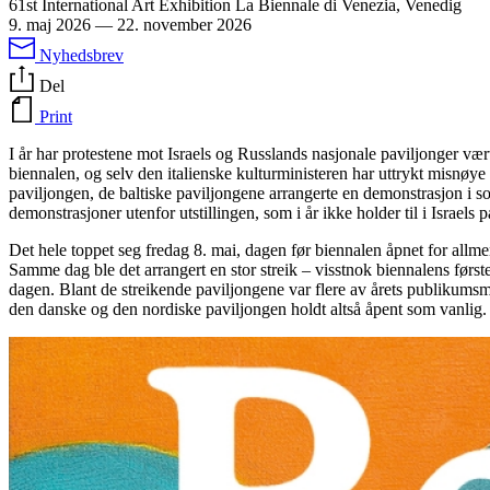
61st International Art Exhibition La Biennale di Venezia, Venedig
9. maj 2026
—
22. november 2026
Nyhedsbrev
Del
Print
I år har protestene mot Israels og Russlands nasjonale paviljonger væ
biennalen, og selv den italienske kulturministeren har uttrykt misnøy
paviljongen, de baltiske paviljongene arrangerte en demonstrasjon i 
demonstrasjoner utenfor utstillingen, som i år ikke holder til i Israels
Det hele toppet seg fredag 8. mai, dagen før biennalen åpnet for allme
Samme dag ble det arrangert en stor streik – visstnok biennalens først
dagen. Blant de streikende paviljongene var flere av årets publikums
den danske og den nordiske paviljongen holdt altså åpent som vanlig.