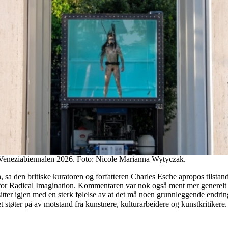
, Veneziabiennalen 2026. Foto: Nicole Marianna Wytyczak.
gen, sa den britiske kuratoren og forfatteren Charles Esche apropos tilst
te for Radical Imagination. Kommentaren var nok også ment mer generel
tter igjen med en sterk følelse av at det må noen grunnleggende endringer
t støter på av motstand fra kunstnere, kulturarbeidere og kunstkritikere.