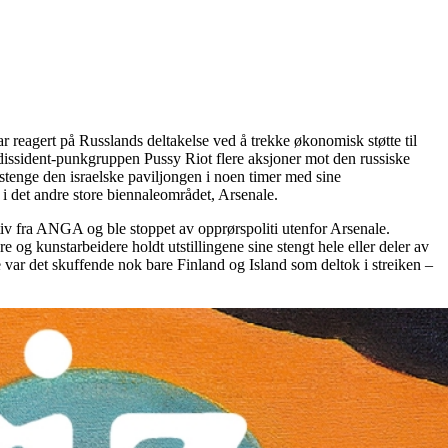
r reagert på Russlands deltakelse ved å trekke økonomisk støtte til
e dissident-punkgruppen Pussy Riot flere aksjoner mot den russiske
stenge den israelske paviljongen i noen timer med sine
e i det andre store biennaleområdet, Arsenale.
ativ fra ANGA og ble stoppet av opprørspoliti utenfor Arsenale.
 og kunstarbeidere holdt utstillingene sine stengt hele eller deler av
var det skuffende nok bare Finland og Island som deltok i streiken –