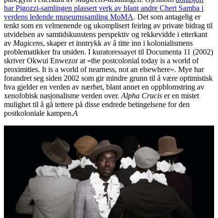
har Pigozzi-samlingen plassert verk av blant andre Cheri Samba i
verdens ledende museumssamling MoMA
. Det som antagelig er
tenkt som en velmenende og ukomplisert feiring av private bidrag til
utvidelsen av samtidskunstens perspektiv og rekkevidde i etterkant
av
Magicens
, skaper et inntrykk av å titte inn i kolonialismens
problematikker fra utsiden. I kuratoressayet til Documenta 11 (2002)
skriver Okwui Enwezor at «the postcolonial today is a world of
proximities. It is a world of nearness, not an elsewhere». Mye har
forandret seg siden 2002 som gir mindre grunn til å være optimistisk
hva gjelder en verden av nærhet, blant annet en oppblomstring av
xenofobisk nasjonalisme verden over.
Alpha Crucis
er en mistet
mulighet til å gå tettere på disse endrede betingelsene for den
postkoloniale kampen.
A