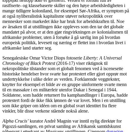
toppsjikt nettopp ikke er grensefri. Verden er fortsatt full av
rasifiserte- og klassebaserte skiller og den høye arbeidsledigheten i
mange tidligere koloniland, for eksempel Sør-Afrika, er symptom på
at også nyliberalistisk kapitalisme utøver nekropolitikk over
mennesker som markedet ikke har bruk for arbeidskraften til. Noe
av årsaken til at utstillingen ikke oppleves som den tar det globale
mandatet på alvor, er at den gjør ringvirkningen av kolonialismen til
afrikanske problemer, uten å forsøke å gå særlig inn på hvordan
europeisk politikk, levesett og næring er flettet inn i hvordan livet i
afrikanske land utarter seg.
Senegalesiske Omar Victor Diops fotoserie
Liberty: A Universal
Chronology of Black Protest
(2016-17) viser riktignok til
nekropolitiske tilstander som et globalt fenomen ved å iscenesette
historiske hendelser hvor svarte har protestert eller gjort opprør mot
undertrykkelse i ulike deler av verden. Forklarende veggtekster,
knytter for eksempel et bilde av en gruppe uinformerte svarte menn
til en massakre i en militærleir utenfor Dakar i Senegal i 1944.
Soldatene, som hadde returnert fra kamphandlinger i Europa, hadde
protestert fordi de ikke fikk lønnen de var lovet. Men i en utstilling
som ikke griper om idéen om en global svart identitet fra flere
vinkler, blir disse verkene stående nokså alene.
Alpha Crucis’
kurator Andrè Magnin var inntil nylig direktør for
Pigozzi-samlingen, en privat samling av Afrikansk samtidskunst
påbegynt i etterkant av
Magicens
-utstillingen. Gjennom
donasjon