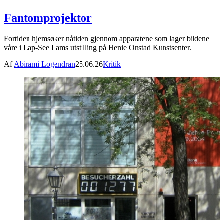
Fantomprojektor
Fortiden hjemsøker nåtiden gjennom apparatene som lager bildene
våre i Lap-See Lams utstilling på Henie Onstad Kunstsenter.
Af
Abirami Logendran
25.06.26
Kritik