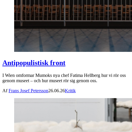
Antipopulistisk front
I Wien omformar Mumoks nya chef Fatima Hellberg hur vi rör oss
genom museet – och hur museet rör sig genom oss.
Af
Frans Josef Petersson
26.06.26
Kritik