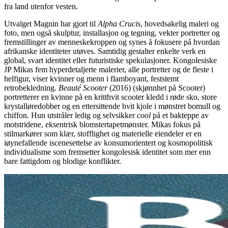
fra land utenfor vesten.
Utvalget Magnin har gjort til
Alpha Crucis
, hovedsakelig maleri og
foto, men også skulptur, installasjon og tegning, vekter portretter og
fremstillinger av menneskekroppen og synes å fokusere på hvordan
afrikanske identiteter utøves. Samtidig gestalter enkelte verk en
global, svart identitet eller futuristiske spekulasjoner. Kongolesiske
JP Mikas fem hyperdetaljerte malerier, alle portretter og de fleste i
helfigur, viser kvinner og menn i flamboyant, feststemt
retrobekledning.
Beauté Scooter
(2016) (skjønnhet på Scooter)
portretterer en kvinne på en kritthvit scooter kledd i røde sko, store
krystalløredobber og en ettersittende hvit kjole i mønstret bomull og
chiffon. Hun utstråler ledig og selvsikker
cool
på et bakteppe av
motstridene, eksentrisk blomstertapetmønster. Mikas fokus på
stilmarkører som klær, stofflighet og materielle eiendeler er en
iøynefallende iscenesettelse av konsumorientert og kosmopolitisk
individualisme som fremsetter kongolesisk identitet som mer enn
bare fattigdom og blodige konflikter.