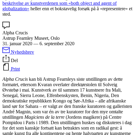
beskrivelse av kunstverdenen som «both object and agent of
globalization»
heller enn et bokstavelig forsøk på å «representere» et
sted.
Alpha Crucis
Astrup Fearnley Museet, Oslo
31. januar 2020
—
6. september 2020
Nyhedsbrev
Del
Print
Alpha Crucis
kan bli Astrup Fearnleys siste utstillingen av dette
formatet, ettersom Kvaran overlater direktørstolen til Solveig
Øvstebø i mai. Kunstverk av til sammen 17 kunstnere fra Mali,
Senegal, Sierra Leone, Elfenbenskysten, Benin, Nigeria, Den
demokratiske republikken Kongo og Sør-Afrika – alle afrikanske
land sør for Sahara – er valgt av den franske kuratoren og galleristen
André Magnin, som var én av tre kuratorer for den mye omtalte
utstillingen
Magiciens de la terre
(Jordens magikere) på Centre
Pompidou i Paris i 1989. Den utstillingen huskes og diskuteres i dag
for det som kanskje fortsatt kan betraktes som en radikal gest: å
samle kunst fra alle kontinentene og hente halvparten av kunstnerne