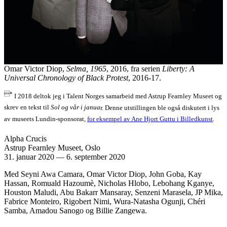
Omar Victor Diop,
Selma, 1965
, 2016, fra serien
Liberty: A
Universal Chronology of Black Protest
, 2016-17.
*
I 2018 deltok jeg i Talent Norges samarbeid med Astrup Fearnley Museet og
skrev en tekst til
Sol og vår i janua
r. Denne utstillingen ble også diskutert i lys
av museets Lundin-sponsorat,
for eksempel av Ane Hjort Guttu i Billedkunst
.
Alpha Crucis
Astrup Fearnley Museet, Oslo
31. januar 2020
—
6. september 2020
Med Seyni Awa Camara, Omar Victor Diop, John Goba, Kay
Hassan, Romuald Hazoumè, Nicholas Hlobo, Lebohang Kganye,
Houston Maludi, Abu Bakarr Mansaray, Senzeni Marasela, JP Mika,
Fabrice Monteiro, Rigobert Nimi, Wura-Natasha Ogunji, Chéri
Samba, Amadou Sanogo og Billie Zangewa.