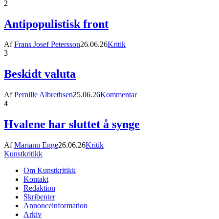
2
Antipopulistisk front
Af
Frans Josef Petersson
26.06.26
Kritik
3
Beskidt valuta
Af
Pernille Albrethsen
25.06.26
Kommentar
4
Hvalene har sluttet å synge
Af
Mariann Enge
26.06.26
Kritik
Kunstkritikk
Om Kunstkritikk
Kontakt
Redaktion
Skribenter
Annonceinformation
Arkiv