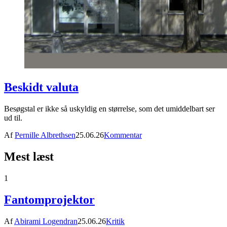
Beskidt valuta
Besøgstal er ikke så uskyldig en størrelse, som det umiddelbart ser
ud til.
Af
Pernille Albrethsen
25.06.26
Kommentar
Mest læst
1
Fantomprojektor
Af
Abirami Logendran
25.06.26
Kritik