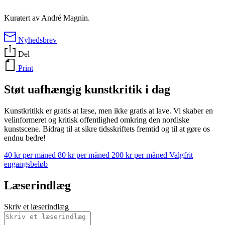
Kuratert av André Magnin.
Nyhedsbrev
Del
Print
Støt uafhængig kunstkritik i dag
Kunstkritikk er gratis at læse, men ikke gratis at lave. Vi skaber en
velinformeret og kritisk offentlighed omkring den nordiske
kunstscene. Bidrag til at sikre tidsskriftets fremtid og til at gøre os
endnu bedre!
40 kr per måned
80 kr per måned
200 kr per måned
Valgfrit
engangsbeløb
Læserindlæg
Skriv et læserindlæg