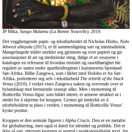
JP Mika,
Sango Malamu (La Bonne Nouvelle)
, 2019.
Det vegghengende papir- og tekstilarbeidet til Nicholas Hlobo,
Nalo
ikhwezi alinyulu
(2015), er til sammenligning sart og minimalistisk.
Mangefargede tråder snirkler seg gjennom og over papiret og gir
assosiasjoner til arr og medisinske sting, ifølge et av essayene i
katalogen en referanse til hvordan etnisitet og rasetilhørighet ble
regulert av staten under apartheidregimet i kunstnerens hjemland
Sør-Afrika. Billie Zangewa, som i likhet med Holobo er fra Sør-
Afrika, portretterer seg selv i tekstilarbeid
The rebirth of the black
Venus
(2010). I verket vises Zangewa naken og svevende over et
bylandskap mot brennende oransje silke. Men i motsetning til
Botticellis Venus-figur, som bildet siterer, er armene strukket ut i
stedet for å skjerme for kroppen. Gesten gir inntrykk av å
uforbeholdent ta plass i verden, i motsetning til Botticellis Venus’
kyske positur.
Kroppen er den sentrale figuren i
Alpha Crucis
. Den er en metafor
for globalisering, men også et åsted for identitet og politikk. Det er
ikke så rart, ettersom kroppen er sentral i postkolonialistisk teori, for