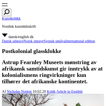
Kunstkritikk
Nordisk kunsttidsskrift
dansk/english
dk
Dansk udgave
Norsk utgave
Svensk utgåva
International edition
Postkolonial glassklokke
Astrup Fearnley Museets mønstring av
afrikansk samtidskunst gir inntrykk av at
kolonialismens ringvirkninger kun
tilhører det afrikanske kontinentet.
Af
Nicholas Norton
10.02.20
Kritik
Article in English