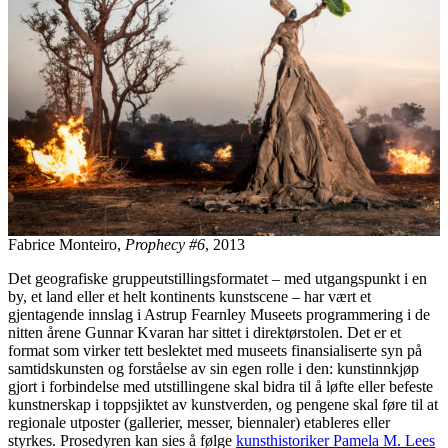
Fabrice Monteiro,
Prophecy #6
, 2013
Det geografiske gruppeutstillingsformatet – med utgangspunkt i en
by, et land eller et helt kontinents kunstscene – har vært et
gjentagende innslag i Astrup Fearnley Museets programmering i de
nitten årene Gunnar Kvaran har sittet i direktørstolen. Det er et
format som virker tett beslektet med museets finansialiserte syn på
samtidskunsten og forståelse av sin egen rolle i den: kunstinnkjøp
gjort i forbindelse med utstillingene skal bidra til å løfte eller befeste
kunstnerskap i toppsjiktet av kunstverden, og pengene skal føre til at
regionale utposter (gallerier, messer, biennaler) etableres eller
styrkes. Prosedyren kan sies å følge
kunsthistoriker Pamela M. Lees