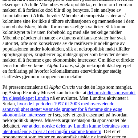
eksempel i Achille Mbembes «nekropolitikk», en teori om hvordan
makten til å forårsake død blir til og benyttes. I sin analyse av
kolonialismen i Afrika hevder Mbembe at europeiske stater anså
koloniene sine for ikke å tilhøre sivilisasjonen og menneskene i dem
som «babariske», blottet for menneskelige kvaliteter. Slik kunne
kolonistyret ta liv uten forbehold og med alle tenkelige midler.
Mbembe påpeker at mange av dagens afrikanske stater har svak
autoritet, ofte som konsekvens av de rasifiserte inndelingene av
populasjonen under kolonitiden, slik at nekropolitisk makt tilfaller
opprørsgrupper, krigsherrer og militsgrupper som benytter denne
makten til å fremme egne økonomiske interesser. Om ikke et direkte
tema for alle verkene i
Alpha Crucis
, så gir nekropolitikk-begrepet
en forklaring på hvorfor kolonialismens ettervirkninger stadig
stadfestes gjennom kroppen som metafor.
På pressematerialene til
Alpha Crucis
var det én logo som manglet,
og Astrup Fearnley Museet kan bekreftet at
det omstridte sponsoratet
fra oljeselskapet Lundin
nå er avsluttet. Men Lundins aktiviteter i
Sudan
, hvor de i perioden 1997 til 2003 med overveiende
sannsynlighet støttet væpnede grupper for å fremme sine egne
økonomiske interesser
, er i seg selv et godt eksempel på hvordan
nekropolitikk utøves. Museets argumentasjon da sponsoratet ble
debattert,
var at den norske delen av Lundin kunne betraktes som
utenforstående, tross at det inngår i samme konsern
. Det er et
resonnement som tegner en geografisk utside og innside etter en