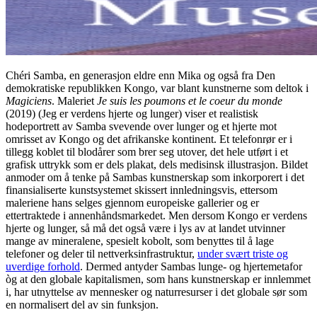
Chéri Samba, en generasjon eldre enn Mika og også fra Den
demokratiske republikken Kongo, var blant kunstnerne som deltok i
Magiciens
. Maleriet
Je suis les poumons et le coeur du monde
(2019) (Jeg er verdens hjerte og lunger) viser et realistisk
hodeportrett av Samba svevende over lunger og et hjerte mot
omrisset av Kongo og det afrikanske kontinent. Et telefonrør er i
tillegg koblet til blodårer som brer seg utover, det hele utført i et
grafisk uttrykk som er dels plakat, dels medisinsk illustrasjon. Bildet
anmoder om å tenke på Sambas kunstnerskap som inkorporert i det
finansialiserte kunstsystemet skissert innledningsvis, ettersom
maleriene hans selges gjennom europeiske gallerier og er
ettertraktede i annenhåndsmarkedet. Men dersom Kongo er verdens
hjerte og lunger, så må det også være i lys av at landet utvinner
mange av mineralene, spesielt kobolt, som benyttes til å lage
telefoner og deler til nettverksinfrastruktur,
under svært triste og
uverdige forhold
. Dermed antyder Sambas lunge- og hjertemetafor
òg at den globale kapitalismen, som hans kunstnerskap er innlemmet
i, har utnyttelse av mennesker og naturresurser i det globale sør som
en normalisert del av sin funksjon.