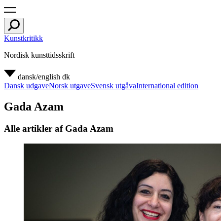
Kunstkritikk
Nordisk kunsttidsskrift
dansk/english
dk
Dansk udgave
Norsk utgave
Svensk utgåva
International edition
Gada Azam
Alle artikler af Gada Azam