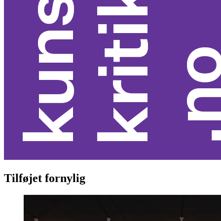
Tilføjet fornylig