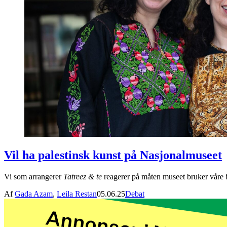
Vil ha palestinsk kunst på Nasjonalmuseet
Vi som arrangerer
Tatreez & te
reagerer på måten museet bruker våre bes
Af
Gada Azam
,
Leila Restan
05.06.25
Debat