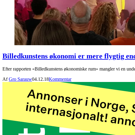
Billedkunstens økonomi er mere flygtig en
Efter rapporten «Billedkunstens økonomiske rum» mangler vi en unders
Af
Gro Sarauw
04.12.18
Kommentar