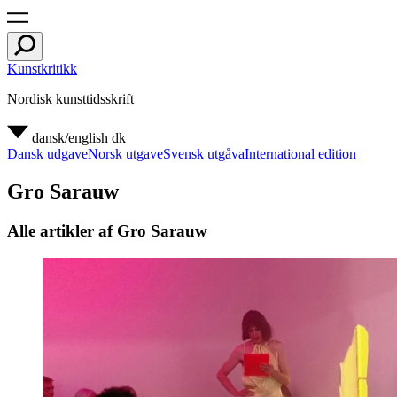
Kunstkritikk
Nordisk kunsttidsskrift
dansk/english
dk
Dansk udgave
Norsk utgave
Svensk utgåva
International edition
Gro Sarauw
Alle artikler af Gro Sarauw