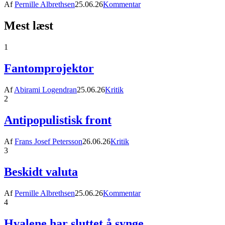
Af
Pernille Albrethsen
25.06.26
Kommentar
Mest læst
1
Fantomprojektor
Af
Abirami Logendran
25.06.26
Kritik
2
Antipopulistisk front
Af
Frans Josef Petersson
26.06.26
Kritik
3
Beskidt valuta
Af
Pernille Albrethsen
25.06.26
Kommentar
4
Hvalene har sluttet å synge