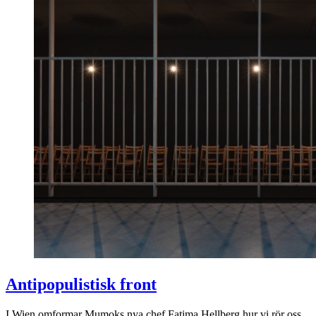
Antipopulistisk front
I Wien omformar Mumoks nya chef Fatima Hellberg hur vi rör oss