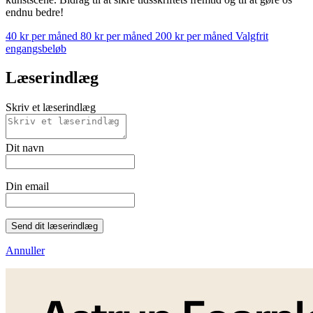
endnu bedre!
40 kr per måned
80 kr per måned
200 kr per måned
Valgfrit
engangsbeløb
Læserindlæg
Skriv et læserindlæg
Dit navn
Din email
Send dit læserindlæg
Annuller