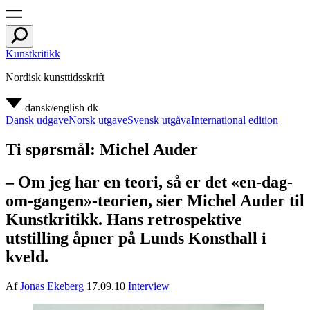
Kunstkritikk
Nordisk kunsttidsskrift
dansk/english
dk
Dansk udgave
Norsk utgave
Svensk utgåva
International edition
Ti spørsmål: Michel Auder
– Om jeg har en teori, så er det «en-dag-
om-gangen»-teorien, sier Michel Auder til
Kunstkritikk. Hans retrospektive
utstilling åpner på Lunds Konsthall i
kveld.
Af
Jonas Ekeberg
17.09.10
Interview