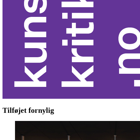
Tilføjet fornylig