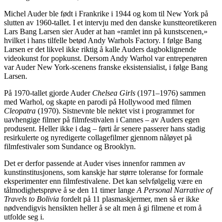
Michel Auder ble født i Frankrike i 1944 og kom til New York på
slutten av 1960-tallet. I et intervju med den danske kunstteoretikeren
Lars Bang Larsen sier Auder at han «ramlet inn på kunstscenen,»
hvilket i hans tilfelle betød Andy Warhols Factory. I følge Bang
Larsen er det likvel ikke riktig å kalle Auders dagboklignende
videokunst for popkunst. Dersom Andy Warhol var entrepenøren
var Auder New York-scenens franske eksistensialist, i følge Bang
Larsen.
På 1970-tallet gjorde Auder
Chelsea Girls
(1971–1976) sammen
med Warhol, og skapte en parodi på Hollywood med filmen
Cleopatra
(1970). Sistnevnte ble nektet vist i programmet for
uavhengige filmer på filmfestivalen i Cannes – av Auders egen
produsent. Heller ikke i dag – førti år senere passerer hans stadig
resirkulerte og nyredigerte collagefilmer gjennom nåløyet på
filmfestivaler som Sundance og Brooklyn.
Det er derfor passende at Auder vises innenfor rammen av
kunstinstitusjonens, som kanskje har større toleranse for formale
eksperimenter enn filmfestivalene. Det kan selvfølgelig være en
tålmodighetsprøve å se den 11 timer lange
A Personal Narrative of
Travels to Bolivia
fordelt på 11 plasmaskjermer, men så er ikke
nødvendigvis hensikten heller å se alt men å gi filmene et rom å
utfolde seg i.