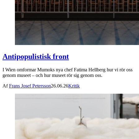
Antipopulistisk front
I Wien omformar Mumoks nya chef Fatima Hellberg hur vi rör oss
genom museet – och hur museet rör sig genom oss.
Af
Frans Josef Petersson
26.06.26
Kritik