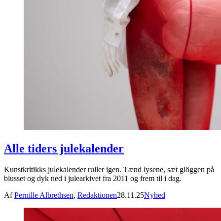
Alle tiders julekalender
Kunstkritikks julekalender ruller igen. Tænd lysene, sæt glöggen på
blusset og dyk ned i julearkivet fra 2011 og frem til i dag.
Af
Pernille Albrethsen
,
Redaktionen
28.11.25
Nyhed