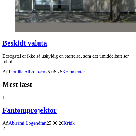
Beskidt valuta
Besøgstal er ikke så uskyldig en størrelse, som det umiddelbart ser
ud til.
Af
Pernille Albrethsen
25.06.26
Kommentar
Mest læst
1
Fantomprojektor
Af
Abirami Logendran
25.06.26
Kritik
2