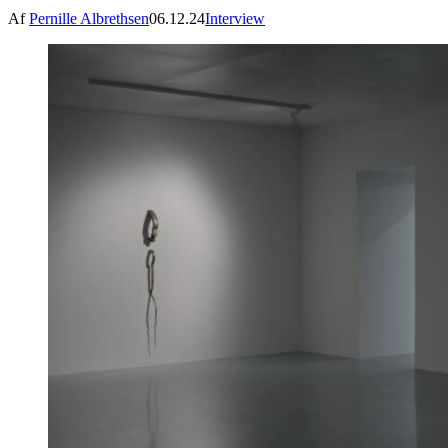
Af
Pernille Albrethsen
06.12.24
Interview