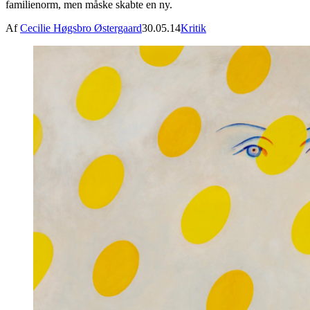
familienorm, men måske skabte en ny.
Af
Cecilie Høgsbro Østergaard
30.05.14
Kritik