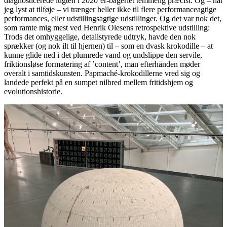
diagnosticerede lugten i 2020’er-bageriet temmelig præcist. Og – har
jeg lyst at tilføje – vi trænger heller ikke til flere performanceagtige
performances, eller udstillingsagtige udstillinger. Og det var nok det,
som ramte mig mest ved Henrik Olesens retrospektive udstilling:
Trods det omhyggelige, detailstyrede udtryk, havde den nok
sprækker (og nok ilt til hjernen) til – som en dvask krokodille – at
kunne glide ned i det plumrede vand og undslippe den servile,
friktionsløse formatering af ’content’, man efterhånden møder
overalt i samtidskunsten. Papmaché-krokodillerne vred sig og
landede perfekt på en sumpet nilbred mellem fritidshjem og
evolutionshistorie.