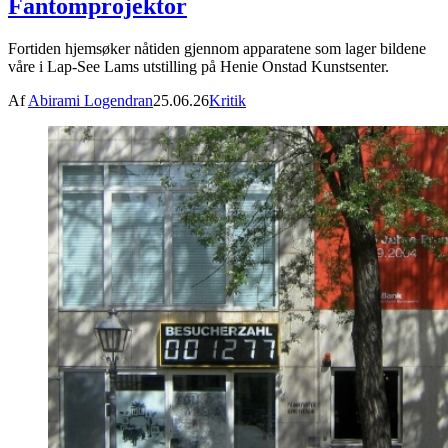
Fantomprojektor
Fortiden hjemsøker nåtiden gjennom apparatene som lager bildene
våre i Lap-See Lams utstilling på Henie Onstad Kunstsenter.
Af
Abirami Logendran
25.06.26
Kritik