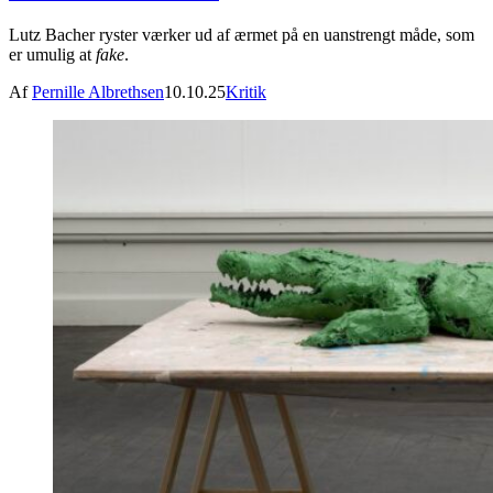
Lutz Bacher ryster værker ud af ærmet på en uanstrengt måde, som
er umulig at
fake
.
Af
Pernille Albrethsen
10.10.25
Kritik