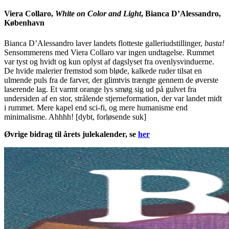
Viera Collaro,
White on Color and Light
, Bianca D’Alessandro,
København
Bianca D’Alessandro laver landets flotteste galleriudstillinger,
basta!
Sensommerens med Viera Collaro var ingen undtagelse. Rummet
var tyst og hvidt og kun oplyst af dagslyset fra ovenlysvinduerne.
De hvide malerier fremstod som bløde, kalkede ruder tilsat en
ulmende puls fra de farver, der glimtvis trængte gennem de øverste
laserende lag. Et varmt orange lys smøg sig ud på gulvet fra
undersiden af en stor, strålende stjerneformation, der var landet midt
i rummet. Mere kapel end sci-fi, og mere humanisme end
minimalisme. Ahhhh! [dybt, forløsende suk]
Øvrige bidrag til årets julekalender, se
her