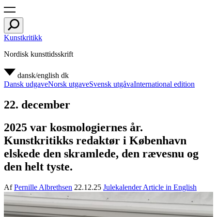
Kunstkritikk
Nordisk kunsttidsskrift
dansk/english
dk
Dansk udgave
Norsk utgave
Svensk utgåva
International edition
22. december
2025 var kosmologiernes år.
Kunstkritikks redaktør i København
elskede den skramlede, den rævesnu og
den helt tyste.
Af
Pernille Albrethsen
22.12.25
Julekalender
Article in English