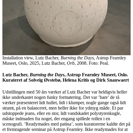
Installation view, Lutz Bacher,
Burning the Days
, Astrup Fearnley
Museet, Oslo, 2025, Lutz Bacher,
Orb
, 2008. Foto: Peal.
Lutz Bacher,
Burning the Days
, Astrup Fearnley Museet, Oslo.
Kurateret af Solveig Øvstebø, Helena Kritis og Dirk Snauwaert
Udstillingen med 50 års værker af Lutz Bacher var heldigvis heller
ikke underkastet nogen funky formatering. Det var ’bare’ de rå
værker præsenteret lidt hullet, lidt i klumper, nogle gange også lidt
stramt, på en balanceret, men heller ikke for ydmyg måde. Et par
udstoppede jeans, eller en stor, lidt vandskadet polystyrenkugle,
måske indmaden fra noget, der engang spillede rollen i en
scenografi. ’Readymades med patina’, som kuratorerne kaldte det på
et fremragende seminar på Astrup Fearnley. Ikke readymades for at